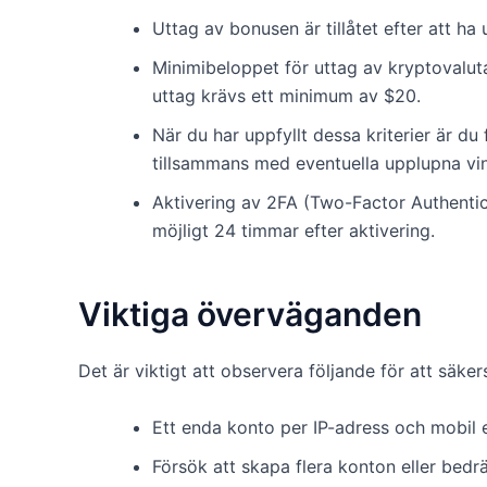
Uttag av bonusen är tillåtet efter att ha 
Minimibeloppet för uttag av kryptovaluta
uttag krävs ett minimum av $20.
När du har uppfyllt dessa kriterier är du 
tillsammans med eventuella upplupna vin
Aktivering av 2FA (Two-Factor Authenticat
möjligt 24 timmar efter aktivering.
Viktiga överväganden
Det är viktigt att observera följande för att säker
Ett enda konto per IP-adress och mobil enh
Försök att skapa flera konton eller bedrä