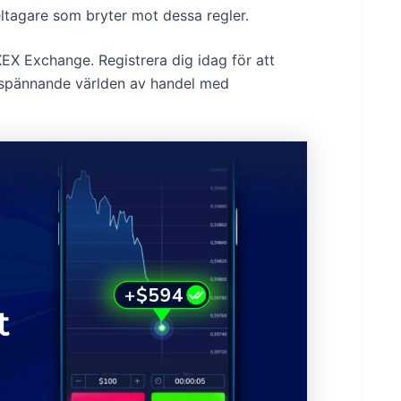
deltagare som bryter mot dessa regler.
EX Exchange. Registrera dig idag för att
 spännande världen av handel med