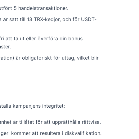
utfört 5 handelstransaktioner.
 är satt till 13 TRX-kedjor, och för USDT-
fri att ta ut eller överföra din bonus
ster.
ion) är obligatoriskt för uttag, vilket blir
ställa kampanjens integritet:
et är tillåtet för att upprätthålla rättvisa.
geri kommer att resultera i diskvalifikation.