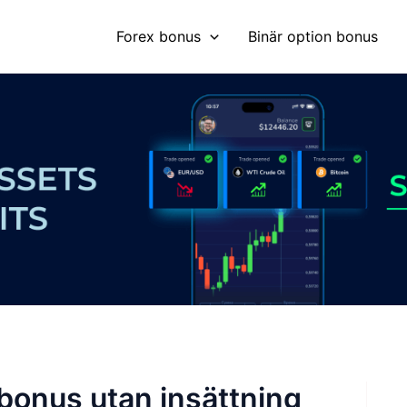
Forex bonus
Binär option bonus
bonus utan insättning