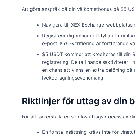
Att göra anspråk på din välkomstbonus på $5 US
Navigera till XEX Exchange-webbplatsen
Registrera dig genom att fylla i formulä
e-post. KYC-verifiering är fortfarande val
$5 USDT kommer att krediteras till din
registrering. Delta i handelsaktiviteter i m
en chans att vinna en extra belöning på 
lyckodragningsevenemang.
Riktlinjer för uttag av din
För att säkerställa en sömlös uttagsprocess av d
En första insättning krävs inte för vinstu