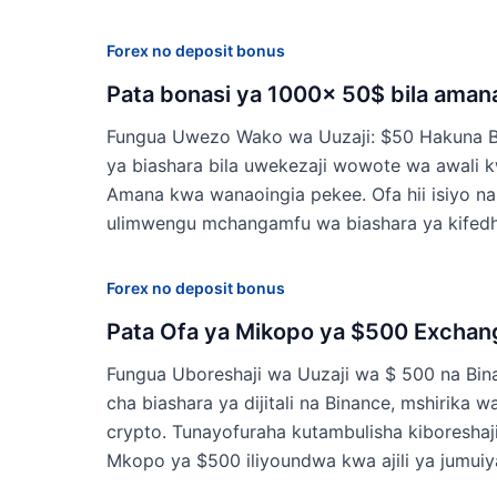
Forex no deposit bonus
Pata bonasi ya 1000x 50$ bila aman
Fungua Uwezo Wako wa Uuzaji: $50 Hakuna B
ya biashara bila uwekezaji wowote wa awali 
Amana kwa wanaoingia pekee. Ofa hii isiyo na 
ulimwengu mchangamfu wa biashara ya kifedh
Forex no deposit bonus
Pata Ofa ya Mikopo ya $500 Exchan
Fungua Uboreshaji wa Uuzaji wa $ 500 na Binan
cha biashara ya dijitali na Binance, mshirika 
crypto. Tunayofuraha kutambulisha kiboreshaji
Mkopo ya $500 iliyoundwa kwa ajili ya jumuiya