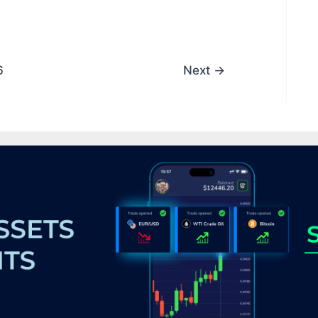
6
Next
→