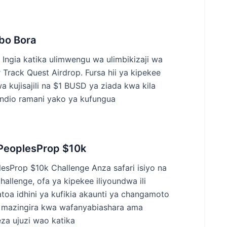
bo Bora
 Ingia katika ulimwengu wa ulimbikizaji wa
er Track Quest Airdrop. Fursa hii ya kipekee
 kujisajili na $1 BUSD ya ziada kwa kila
ndio ramani yako ya kufungua
PeoplesProp $10k
sProp $10k Challenge Anza safari isiyo na
allenge, ofa ya kipekee iliyoundwa ili
oa idhini ya kufikia akaunti ya changamoto
ka mazingira kwa wafanyabiashara ama
za ujuzi wao katika