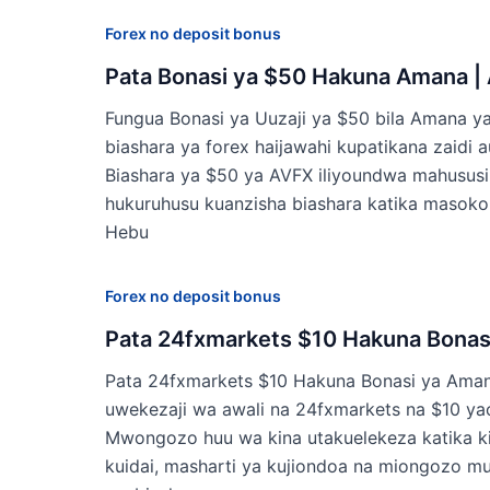
Forex no deposit bonus
Pata Bonasi ya $50 Hakuna Amana |
Fungua Bonasi ya Uuzaji ya $50 bila Amana ya
biashara ya forex haijawahi kupatikana zaidi 
Biashara ya $50 ya AVFX iliyoundwa mahususi 
hukuruhusu kuanzisha biashara katika masoko ya
Hebu
Forex no deposit bonus
Pata 24fxmarkets $10 Hakuna Bonas
Pata 24fxmarkets $10 Hakuna Bonasi ya Amana 
uwekezaji wa awali na 24fxmarkets na $10 ya
Mwongozo huu wa kina utakuelekeza katika kila
kuidai, masharti ya kujiondoa na miongozo mu