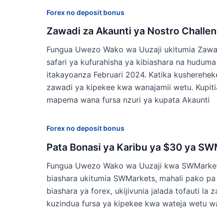
Forex no deposit bonus
Zawadi za Akaunti ya Nostro Challe
Fungua Uwezo Wako wa Uuzaji ukitumia Zawad
safari ya kufurahisha ya kibiashara na huduma
itakayoanza Februari 2024. Katika kusherehek
zawadi ya kipekee kwa wanajamii wetu. Kupiti
mapema wana fursa nzuri ya kupata Akaunti
Forex no deposit bonus
Pata Bonasi ya Karibu ya $30 ya S
Fungua Uwezo Wako wa Uuzaji kwa SWMarkets
biashara ukitumia SWMarkets, mahali pako pa
biashara ya forex, ukijivunia jalada tofauti la 
kuzindua fursa ya kipekee kwa wateja wetu w