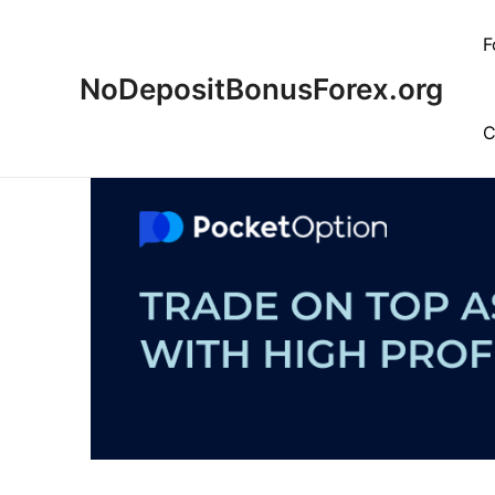
Skip
to
F
content
NoDepositBonusForex.org
C