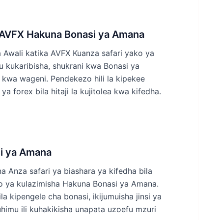
 AVFX Hakuna Bonasi ya Amana
 Awali katika AVFX Kuanza safari yako ya
au kukaribisha, shukrani kwa Bonasi ya
kwa wageni. Pendekezo hili la kipekee
 forex bila hitaji la kujitolea kwa kifedha.
i ya Amana
Anza safari ya biashara ya kifedha bila
o ya kulazimisha Hakuna Bonasi ya Amana.
 kipengele cha bonasi, ikijumuisha jinsi ya
himu ili kuhakikisha unapata uzoefu mzuri