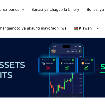
orex bonus
Bonasi ya chaguo la binary
Bonasi ya
hangamoto ya akaunti inayofadhiliwa
Kiswahili