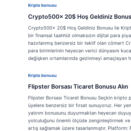
Kripto bonusu
Crypto500x 20$ Hoş Geldiniz Bonus
Crypto500x 20$ Hoş Geldiniz Bonusu ile Kript
bir finansal taahhüt olmaksızın dijital para piya
hazırlanmış benzersiz bir teklif olan cömert 
para birimlerinin heyecan verici dünyasını kuca
değişken ortamlarında gezinmeyi amaçlayan he
Kripto bonusu
Flipster Borsası Ticaret Bonusu Alın
Flipster Borsası Ticaret Bonusu Seçkin kripto p
üyelere benzersiz bir fırsat sunuyoruz. Her yen
yatırım bonusunu duyurmaktan heyecan duyuyoru
yolculuğunu önemli ölçüde zenginleştirmek ve b
artış sağlamak üzere tasarlanmıştır. Platform: 