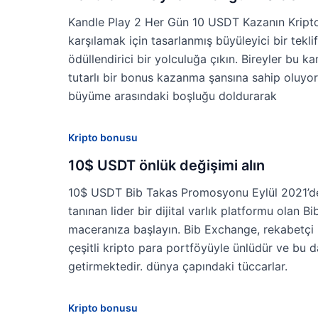
Kandle Play 2 Her Gün 10 USDT Kazanın Kripto 
karşılamak için tasarlanmış büyüleyici bir tekl
ödüllendirici bir yolculuğa çıkın. Bireyler bu 
tutarlı bir bonus kazanma şansına sahip oluyorl
büyüme arasındaki boşluğu doldurarak
Kripto bonusu
10$ USDT önlük değişimi alın
10$ USDT Bib Takas Promosyonu Eylül 2021’de
tanınan lider bir dijital varlık platformu olan B
maceranıza başlayın. Bib Exchange, rekabetçi üc
çeşitli kripto para portföyüyle ünlüdür ve bu d
getirmektedir. dünya çapındaki tüccarlar.
Kripto bonusu