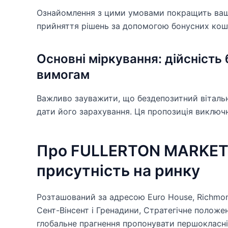
Ознайомлення з цими умовами покращить ваш
прийняття рішень за допомогою бонусних кошт
Основні міркування: дійсність 
вимогам
Важливо зауважити, що бездепозитний вітальн
дати його зарахування. Ця пропозиція виключ
Про FULLERTON MARKET:
присутність на ринку
Розташований за адресою Euro House, Richmond 
Сент-Вінсент і Гренадини, Стратегічне поло
глобальне прагнення пропонувати першокласні 