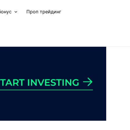
бонус
Проп трейдинг