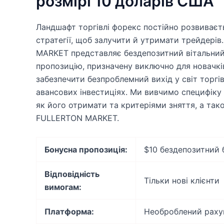
розмірі 10 доларів США
Ландшафт торгівлі форекс постійно розвиваєть
стратегії, щоб залучити й утримати трейдері
MARKET представляє бездепозитний вітальний 
пропозицію, призначену виключно для новачкі
забезпечити безпроблемний вихід у світ торгів
авансових інвестиціях. Ми вивчимо специфіку
як його отримати та критеріями зняття, а так
FULLERTON MARKET.
Бонусна пропозиція:
$10 бездепозитний 
Відповідність
Тільки нові клієнти
вимогам:
Платформа:
Необроблений раху