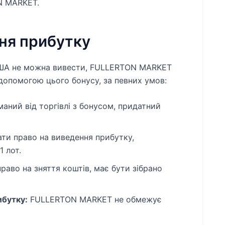
ON MARKET.
ння прибутку
 США не можна вивести, FULLERTON MARKET
допомогою цього бонусу, за певних умов:
аний від торгівлі з бонусом, придатний
и право на виведення прибутку,
1 лот.
аво на зняття коштів, має бути зібрано
бутку:
FULLERTON MARKET не обмежує