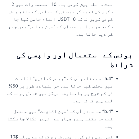
مفت داخلہ پیش کرتی ہے۔ 10 استفسارات میں 2
سکوں کی قیمت کی سمت کی کامیابی کے ساتھ پیش
گوئی کریں تاکہ 10 USDT انعام حاصل کیا جا
سکے، جو براہ راست آپ کے "مین بیلنس” میں جمع
کر دیا جاتا ہے۔
ونس کے استعمال اور واپسی کی
رائط
"4.a” سے منافع آپ کے "بونس کمائیں” اکاؤنٹ
میں مختص کیا جاتا ہے، جو بنیادی طور پر 50%
کی کم شرح پر بامعاوضہ لیگز میں شامل ہونے کے
لیے پیش کرتا ہے۔
"4.b” سے فنڈز آپ کے "مین اکاؤنٹ” میں منتقل
کیے جا سکتے ہیں، جہاں سے انہیں نکالا جا سکتا
ہے۔
کسی بھی رقم کی واپسی شروع کرنے سے پہلے $10