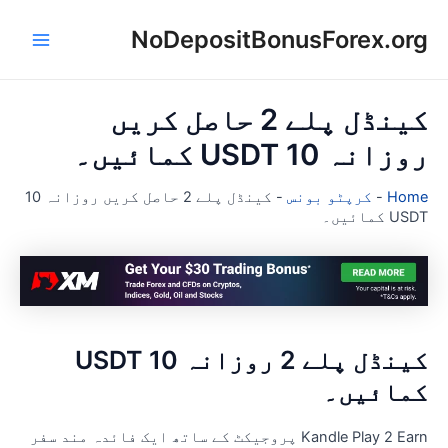
NoDepositBonusForex.or
Main
con
Menu
کینڈل پلے 2 حاصل کریں
زانہ 10 USDT کمائیں۔
Hom
-
کرپٹو بونس
-
کینڈل پلے 2 حاصل کریں روزانہ 10
US کمائیں۔
کینڈل پلے 2 روزانہ 10 USDT
مائیں۔
Kandle Play 2 Earn پروجیکٹ کے ساتھ ایک فائدہ مند سفر