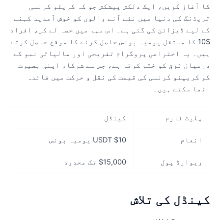
ا آغاز کریں، ایک دلکش پیشکش جو کہ کرپٹو کرنسی
ریڈنگ کی دنیا میں نئے آنے والوں کو خوش آمدید کہنے
ے لیے ڈیزائن کی گئی ہے۔ اس مہم میں حصہ لے کر، افراد
$10 کا مستقل یومیہ بونس حاصل کرنے کا موقع حاصل کرتے
یں۔ یہ اختراعی پروگرام تفریحی اور مالیاتی نمو کے
رمیان فرق کو ختم کرتا ہے، جس سے شرکاء اپنی بصیرت
و کریپٹو کرنسی کی قیمت کی نقل و حرکت میں فائدہ
ٹھا سکتے ہیں۔
پلیٹ فارم
کینڈل
انعام
$10 USDT یومیہ بونس
ریوارڈ پول
$15,000 تک محدود
ینڈل کی تلاش