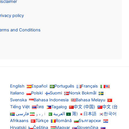
Disclaimer
Privacy policy
Terms and Conditions
English
Español
Português
Français
Italiano
Polski
Suomi
Norsk Bokmål
Svenska
Bahasa Indonesia
Bahasa Melayu
Tiếng Việt
ไทย
Tagalog
中文 (中国)
中文 (台
한국어
日本語
灣)
العربية
اردو
فارسی
Afrikaans
Türkçe
Română
български
Hrvatski
Čeština
Magyar
Slovenčina