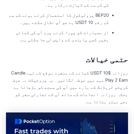
کی کم سے کم ڈپازٹ درکار ہے۔
BEP20 پروٹوکول کا استعمال کرتے ہوئے کم سے
کم رقم 10 USDT ہے جو آپ نکال سکتے ہیں۔
ان معیارات کو پورا کرنے پر، آپ کی کمائی
بغیر کسی پابندی کے واپس لی جا سکتی ہے۔
تمی خیالات
روزانہ $10 USDT کمانے کے منفرد موقع کے لیے Candle
Play 2 Earn مہم میں غوطہ لگائیں۔ یہ پروجیکٹ نہ صرف
رپٹو ٹریڈنگ کے بارے میں آپ کی سمجھ کو بڑھاتا ہے
لکہ روزانہ انعامات کے ساتھ آپ کے تجارتی سفر کو
ھی بہتر بناتا ہے۔