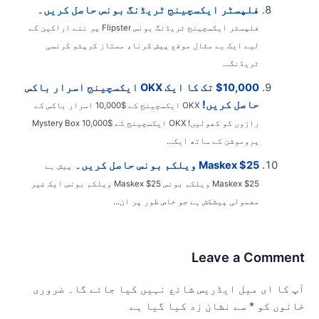
فلپسٹر ایکسچینج ٹریڈنگ بونس حاصل کریں۔
فلپسٹر ایکسچینج ٹریڈنگ بونس Flipster پر نئے اراکین کے
لیے ایک بے مثال موقع پیش کرنا، ممتاز کرپٹو کرنسی
ٹریڈنگ...
$10,000 تک کا ایک OKX ایکسچینج اسرار باکس
حاصل کریں!
OKX ایکسچینج کے $10,000 اسرار باکس کے
رازوں کو کھولیں! OKX ایکسچینج کے $10,000 Mystery Box
پروموشن کے ساتھ ایک...
Maskex $25 ویلکم بونس حاصل کریں۔
پیش ہے
Maskex $25 ویلکم بونس Maskex $25 ویلکم بونس ایک غیر
معمولی پیشکش ہے جو خاص طور پر ان...
Leave a Commen
پ کا ای میل ایڈریس شائع نہیں کیا جائے گا۔
ضروری
انوں کو
*
سے نشان زد کیا گیا ہے