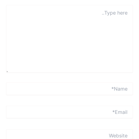
Typ
here
Name
Emai
Websit