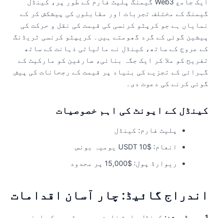
ایک جامع Web3 گیمنگ پلیٹ فارم کے طور پر، کینڈل
یمنگ کے مختلف تجربات اور مقابلوں کی پیشکش کر کے
مایاں ہے جو کرپٹو کرنسی کی قیمت کی نقل و حرکت کی
یشین گوئی کے گرد گھومتے ہیں۔ کریپٹو کرنسی ٹریڈنگ
ے عروج کے ساتھ، کینڈل نے مالیاتی ذہانت کے ساتھ
فریح ​​کو ملا کر ایک جگہ بنائی، صارفین کو مارکیٹ کے
ہرائی کے تجزیے کی بنیاد پر قیمت کے رجحانات کی پیش
وئی کرنے کی دعوت دی۔
ینڈل کے ایونٹ کی اہم خصوصیات
پلیٹ فارم: کینڈل
انعام: $10 USDT یومیہ بونس
ریوارڈ پول: $15,000 پر محدود
ندراج گائیڈ: چار آسان اقدامات
شن:
کینڈل پلیٹ فارم پر رجسٹر ہو کر اپنے