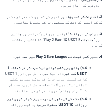
یڈونچر کا آغاز کریں۔
ی تصدیق:
فون نمبر کی تصدیق کے عمل کو مکمل
رکے اپنے اکاؤنٹ کی سیکیورٹی کو مضبوط بنائیں۔
ی دریافت:
"ایکسپلورر گیم” سیکشن پر جائیں
اور "Play 2 Earn 10 USDT Everyday” کا اختیار منتخب
ریں۔
Play 2 Earn  میں حصہ لیں:
4.a) پانچ پریکٹس کوائن لیگ جیت کر فی گھنٹہ 1
USDT کمائیں:
اس لیگ میں داخل ہوں اور 1 USDT
کا فی گھنٹہ بونس حاصل کرنے کے لیے پریکٹس
کوائن لیگز میں 5 فتوحات حاصل کریں، جسے آپ
کے "بونس بیلنس” میں شامل کر دیا جائے گا۔
4.b) سکے کی قیمتوں کی درست پیش گوئی کریں اور
روزانہ 10 USDT محفوظ کریں:
یہ لیگ روزانہ