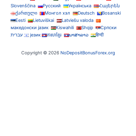
Slovenščina
Русский
Українська
Հայերեն
ქართული
Монгол хэл
Deutsch
Bosanski
Eesti
Lietuviškai
Latviešu valoda
македонски јазик
Kiswahili
Shqip
Српски
हिन्दी
ພາສາລາວ
ភាសាខ្មែរ
језик
עברית
Copyright © 2026
NoDepositBonusForex.org