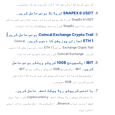
کرنسی ٹریڈنگ ایڈونچر کا آغاز کریں، جو کہ ستمبر...
SNAPEX 6 USDT ٹریڈنگ بونس حاصل کریں۔
SnapEx 6 USDT ٹریڈنگ بونس کے ساتھ اپنے تجارتی تجربے کو
بہتر بنائیں SnapEx کی زبردست پیشکش کے ساتھ اپنے...
Coincal Exchange Crypto Trail بونس حاصل کریں |
1 ETH تجارتی پوزیشن کا دعوی کریں۔
Coincal
Exchange Crypto Trail بونس | 1 ETH تجارتی پوزیشن کا دعوی
کریں۔ Coincall Exchange کی زبردست تجویز کے ساتھ...
IBIT ایکسچینج $100 کرپٹو ویلکم بونس حاصل
کریں۔
IBIT ایکسچینج $100 کرپٹو ویلکم بونس IBIT
ایکسچینج کے ساتھ اپنا کریپٹو کرنسی ٹریڈنگ ایڈونچر
شروع کریں اور $100 فیوچر...
بائننس کریپٹو ریڈ پیکٹ تحفہ حاصل کریں۔
بائننس کریپٹو ریڈ پیکٹ تحفہ cryptocurrency کی دنیا میں
خوش آمدید جہاں Binance، انڈسٹری کا ایک مشہور نام، اپنی
اختراعی...