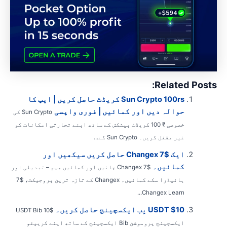
Related Posts
Sun Crypto 100rs کریڈٹ حاصل کریں | ایپ کا
حوالہ دیں اور کمائیں | فوری واپسی
Sun Crypto کی
خصوصی ₹ 100 کریڈٹ پیشکش کے ساتھ اپنے تجارتی امکانات کو
غیر مقفل کریں۔ Sun Crypto کے...
ایک $7 Changex حاصل کریں سیکھیں اور
کمائیں۔
$7 Changex جانیں اور کمائیں مہم – تبدیلی اور
ہائیڈرا سکے کمائیں۔ Changex کے تازہ ترین پروجیکٹ، $7
Changex Learn...
$10 USDT بِب ایکسچینج حاصل کریں۔
$10 USDT Bib
ایکسچینج پروموشن Bib ایکسچینج کے ساتھ اپنے کریپٹو