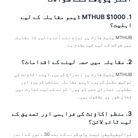
1. MTHUB $1000 ڈیمو مقابلہ کے لیے
ہلیت؟
MTHUB پلیٹ فارم پر تمام نئے آنے والوں کا مقابلہ
یں شرکت کے لیے خیرمقدم ہے۔
صہ لینے کے اقدامات؟
MTHUB پلیٹ فارم پر اندراج کریں، اپنے اکاؤنٹ کی
وثیق مکمل کریں، ڈیمو مقابلہ منتخب کریں، اور
طلوبہ تجارتی حجم کو پورا کرنے کے لیے تجارت میں
عال طور پر مشغول ہوں۔
3. منظم اکاؤنٹ کی فراہمی اور تصدیق کے
یے ٹائم لائن؟
کوالیفیکیشن ٹیسٹ پاس کرنے کے بعد 30 دنوں کے اندر