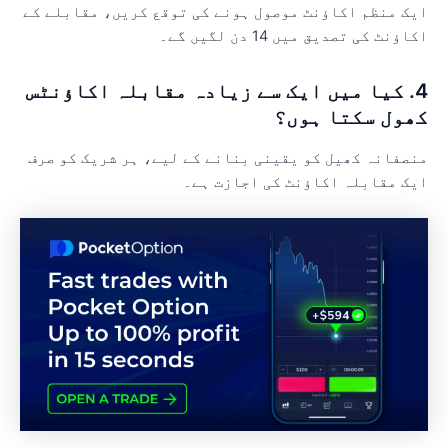
یک منظم اکاؤنٹ موصول ہونے کی توقع کریں، مقابلے کے
اؤنٹ کی تصدیق میں 14 دن لگیں گے۔
4. کیا میں ایک سے زیادہ مقابلہ اکاؤنٹس
ھول سکتا ہوں؟
نصفانہ کھیل کو یقینی بنانے کے لیے، ہر شریک کو صرف
یک مقابلہ اکاؤنٹ کی اجازت ہے۔