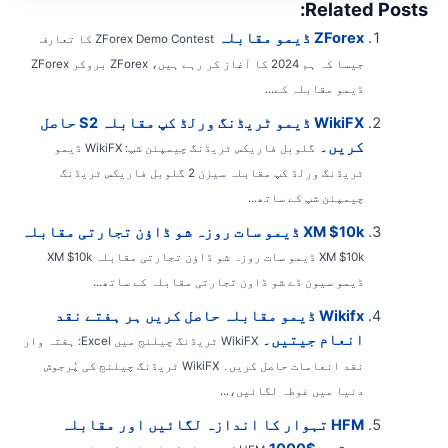
Related Posts
ZForex ڈیمو مقابلہ
ZForex Demo Contest کا تعارف
جیسا کہ ہم 2024 کا آغاز کر رہے ہیں، ZForex بروکر ZForex
ڈیمو مقابلہ کے...
WikiFX ڈیمو ٹریڈنگ ورلڈ کپ مقابلہ S2 حاصل
کریں۔
گلوبل فاریکس ٹریڈنگ چیمپئن شپ: WikiFX ڈیمو
ٹریڈنگ ورلڈ کپ مقابلہ سیزن 2 گلوبل فاریکس ٹریڈنگ
چیمپئن شپ کے ساتھ...
XM $10k ڈیمو سات روزہ شو ڈاؤن تجارتی مقابلہ
XM $10k ڈیمو سات روزہ شو ڈاؤن تجارتی مقابلہ XM $10k
ڈیمو سیون ڈے شو ڈاون تجارتی مقابلہ کے ساتھ...
Wikifx ڈیمو مقابلہ حاصل کریں ہر ہفتے نقد
انعام جیتیں۔
WikiFX ٹریڈنگ چیلنج میں Excel: ہفتہ وار
نقد انعامات حاصل کریں۔ WikiFX ٹریڈنگ چیلنج کی پُرجوش
دنیا میں غوطہ لگائیں،...
HFM تہوار کا اندازہ لگائیں اور مقابلہ