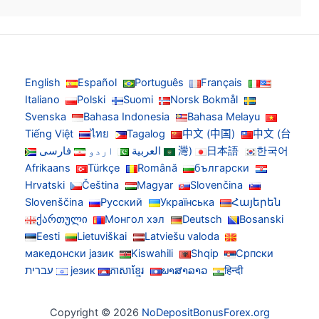
English
Español
Português
Français
Italiano
Polski
Suomi
Norsk Bokmål
Svenska
Bahasa Indonesia
Bahasa Melayu
Tiếng Việt
ไทย
Tagalog
中文 (中国)
中文 (台
한국어
日本語
灣)
العربية
اردو
فارسی
Afrikaans
Türkçe
Română
български
Hrvatski
Čeština
Magyar
Slovenčina
Slovenščina
Русский
Українська
Հայերեն
ქართული
Монгол хэл
Deutsch
Bosanski
Eesti
Lietuviškai
Latviešu valoda
македонски јазик
Kiswahili
Shqip
Српски
हिन्दी
ພາສາລາວ
ភាសាខ្មែរ
језик
עברית
Copyright © 2026
NoDepositBonusForex.org