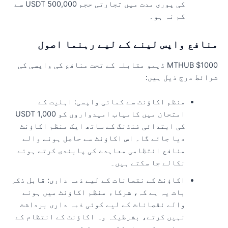
کی پوری مدت میں تجارتی حجم 500,000 USDT سے
کم نہ ہو۔
نافع واپس لینے کے لیے رہنما اصول
MTHUB $1000 ڈیمو مقابلہ کے تحت منافع کی واپسی کی
رائط درج ذیل ہیں:
منظم اکاؤنٹ سے کمائی واپسی: اہلیت کے
امتحان میں کامیاب امیدواروں کو 1,000 USDT
کی ابتدائی فنڈنگ ​​کے ساتھ ایک منظم اکاؤنٹ
دیا جائے گا۔ اس اکاؤنٹ سے حاصل ہونے والے
منافع انتظامی معاہدے کی پابندی کرتے ہوئے
نکالے جا سکتے ہیں۔
اکاؤنٹ کے نقصانات کے لیے ذمہ داری: قابل ذکر
بات یہ ہے کہ، شرکاء منظم اکاؤنٹ میں ہونے
والے نقصانات کے لیے کوئی ذمہ داری برداشت
نہیں کرتے، بشرطیکہ وہ اکاؤنٹ کے انتظام کے