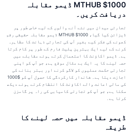
MTHUB $1000 ڈیمو مقابلہ
ریافت کریں۔
جارتی میدان میں نئے آنے والوں کے لیے خاص طور پر
ڈیزائن کیا گیا، MTHUB $1000 ڈیمو مقابلہ حقیقی رقم
ھونے کی فکر کیے بغیر آپ کی تجارتی ذہانت کا مظاہرہ
رنے کے لیے ایک بہترین پلیٹ فارم کے طور پر کام کرتا
ے۔ ڈیمو اکاؤنٹ کا استعمال کرتے ہوئے مقابلے میں
صہ لینے کا یہ ایک بے مثال موقع ہے، جو آپ کو اپنی
جارتی حکمت عملیوں کو لاگو کرنے اور بہتر بنانے کی
اجازت دیتا ہے۔ شاندار کارکردگی کا حصول آپ کو $1000
ی مالی اعانت والے اکاؤنٹ کا انتظام کرتے ہوئے دیکھ
کتا ہے، جو آپ کو تجارتی کامیابی کی راہ پر گامزن
رتا ہے۔
یمو مقابلہ میں حصہ لینے کا
ریقہ