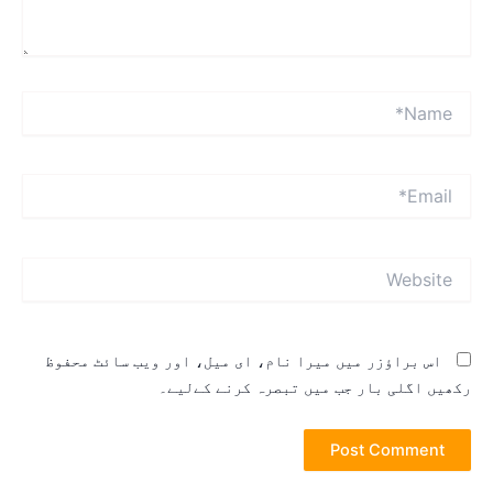
Name
Emai
Websit
اس براؤزر میں میرا نام، ای میل، اور ویب سائٹ محفوظ
کھیں اگلی بار جب میں تبصرہ کرنے کےلیے۔