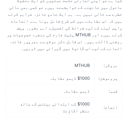
یا ہے جو اپنی تجارتی حکمت عملیوں کو ایک محفوظ
احول میں جانچنے کے خواہشمند ہیں، جو کسی بھی مالی
طرے سے خالی نہیں ہے۔ ہم ایک جامع جائزہ فراہم کرتے
یں کہ اس مقابلے میں کس طرح شامل ہونا ہے، انعامات
اپس لینے کے لیے شرائط کی تفصیل، اہم مشورہ پیش
کرتے ہیں، اور MTHUB پلیٹ فارم کی منفرد خصوصیات پر
وشنی ڈالتے ہیں۔ اس قابل ذکر موقع سے بھرپور فائدہ
ٹھانے کے لیے اس گائیڈ میں گہرائی میں ڈوبیں۔
بروکر:
MTHUB
پروموشن:
$1000 ڈیمو مقابلہ
قسم:
ڈیمو مقابلہ
$1000 کے ابتدائی بیلنس کے ساتھ
انعام:
منظم اکاؤنٹ