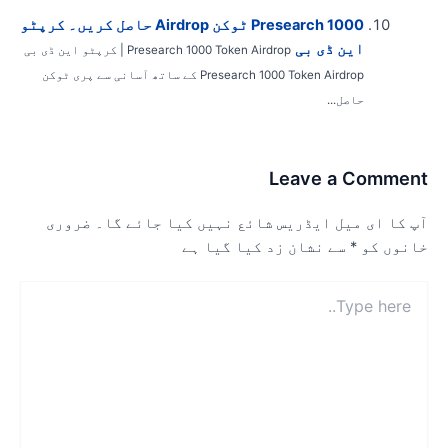
Presearch 1000 ٹوکن Airdrop حاصل کریں۔ کرپٹو
این ڈی بی
Presearch 1000 Token Airdrop | کرپٹو این ڈی بی
Presearch 1000 Token Airdrop کے ساتھ آسانی سے پری ٹوکن
حاصل...
Leave a Commen
پ کا ای میل ایڈریس شائع نہیں کیا جائے گا۔
ضروری
انوں کو
*
سے نشان زد کیا گیا ہے
Typ
here