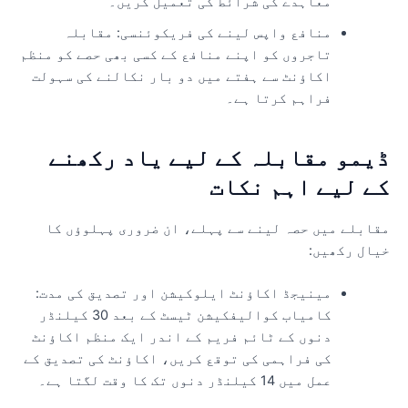
معاہدے کی شرائط کی تعمیل کریں۔
منافع واپس لینے کی فریکوئنسی: مقابلہ
تاجروں کو اپنے منافع کے کسی بھی حصے کو منظم
اکاؤنٹ سے ہفتے میں دو بار نکالنے کی سہولت
فراہم کرتا ہے۔
یمو مقابلہ کے لیے یاد رکھنے
ے لیے اہم نکات
قابلے میں حصہ لینے سے پہلے، ان ضروری پہلوؤں کا
یال رکھیں:
مینیجڈ اکاؤنٹ ایلوکیشن اور تصدیق کی مدت:
کامیاب کوالیفکیشن ٹیسٹ کے بعد 30 کیلنڈر
دنوں کے ٹائم فریم کے اندر ایک منظم اکاؤنٹ
کی فراہمی کی توقع کریں، اکاؤنٹ کی تصدیق کے
عمل میں 14 کیلنڈر دنوں تک کا وقت لگتا ہے۔