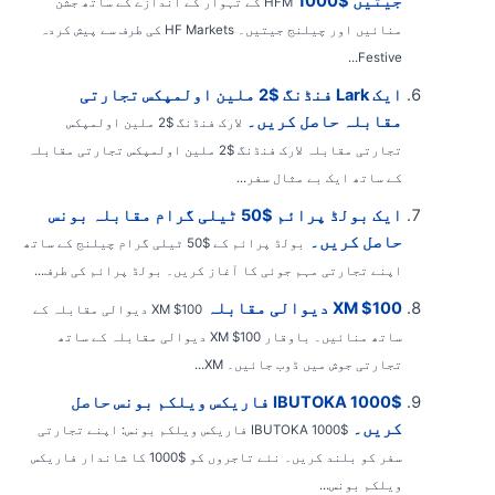
جیتیں $1000
HFM کے تہوار کے اندازے کے ساتھ جشن
منائیں اور چیلنج جیتیں۔ HF Markets کی طرف سے پیش کردہ
Festive...
ایک Lark فنڈنگ ​​$2 ملین اولمپکس تجارتی
مقابلہ حاصل کریں۔
لارک فنڈنگ ​​$2 ملین اولمپکس
تجارتی مقابلہ لارک فنڈنگ ​​$2 ملین اولمپکس تجارتی مقابلہ
کے ساتھ ایک بے مثال سفر...
ایک بولڈ پرائم $50 ٹیلی گرام مقابلہ بونس
حاصل کریں۔
بولڈ پرائم کے $50 ٹیلی گرام چیلنج کے ساتھ
اپنے تجارتی مہم جوئی کا آغاز کریں۔ بولڈ پرائم کی طرف...
XM $100 دیوالی مقابلہ
XM $100 دیوالی مقابلہ کے
ساتھ منائیں۔ باوقار XM $100 دیوالی مقابلہ کے ساتھ
تجارتی جوش میں ڈوب جائیں۔ XM...
1000$ IBUTOKA فاریکس ویلکم بونس حاصل
کریں۔
$1000 IBUTOKA فاریکس ویلکم بونس: اپنے تجارتی
سفر کو بلند کریں۔ نئے تاجروں کو $1000 کا شاندار فاریکس
ویلکم بونس...