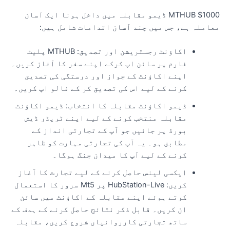
MTHUB $1000 ڈیمو مقابلہ میں داخل ہونا ایک آسان
عاملہ ہے، جس میں چند آسان اقدامات شامل ہیں:
اکاؤنٹ رجسٹریشن اور تصدیق: MTHUB پلیٹ
فارم پر سائن اپ کرکے اپنے سفر کا آغاز کریں۔
اپنے اکاؤنٹ کے جواز اور درستگی کی تصدیق
کرنے کے لیے اس کی تصدیق کر کے فالو اپ کریں۔
ڈیمو اکاؤنٹ مقابلہ کا انتخاب: ڈیمو اکاؤنٹ
مقابلہ منتخب کرنے کے لیے اپنے ٹریڈر ڈیش
بورڈ پر جائیں جو آپ کے تجارتی انداز کے
مطابق ہو۔ یہ آپ کی تجارتی مہارت کو ظاہر
کرنے کے لیے آپ کا میدان جنگ ہوگا۔
ایکسی لینس حاصل کرنے کے لیے تجارت کا آغاز
کریں: HubStation-Live پر Mt5 سرور کا استعمال
کرتے ہوئے اپنے مقابلہ کے اکاؤنٹ میں سائن
ان کریں۔ قابل ذکر نتائج حاصل کرنے کے ہدف کے
ساتھ تجارتی کارروائیاں شروع کریں، مقابلہ