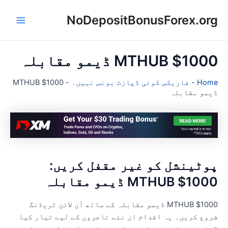
NoDepositBonusForex.or
Main
con
Menu
MTHUB $100 ڈیمو مقابلہ
Hom
-
فاریکس کوئی ڈپازٹ بونس نہیں۔
-
MTHUB $1000
یمو مقابلہ
وٹینشل کو غیر مقفل کریں:
MTHUB $100 ڈیمو مقابلہ
MTHUB $1000 ڈیمو مقابلہ کے ساتھ آن لائن ٹریڈنگ
روع کریں۔ یہ اقدام ان نئے تاجروں کے لیے تیار کیا