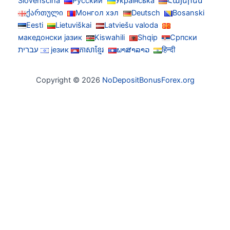
Slovenščina
Русский
Українська
Հայերեն
ქართული
Монгол хэл
Deutsch
Bosanski
Eesti
Lietuviškai
Latviešu valoda
македонски јазик
Kiswahili
Shqip
Српски
हिन्दी
ພາສາລາວ
ភាសាខ្មែរ
језик
עברית
Copyright © 2026
NoDepositBonusForex.org