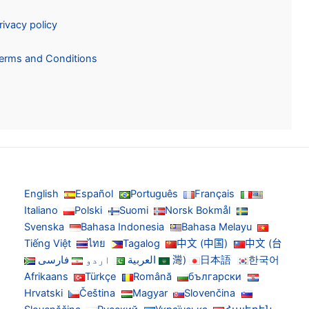
Privacy policy
Terms and Conditions
English
Español
Português
Français
Italiano
Polski
Suomi
Norsk Bokmål
Svenska
Bahasa Indonesia
Bahasa Melayu
Tiếng Việt
ไทย
Tagalog
中文 (中国)
中文 (台
한국어
日本語
灣)
العربية
اردو
فارسی
Afrikaans
Türkçe
Română
български
Hrvatski
Čeština
Magyar
Slovenčina