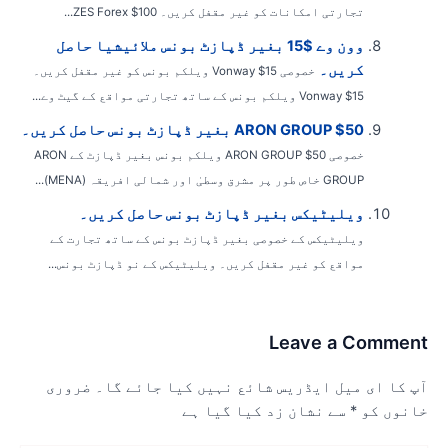
تجارتی امکانات کو غیر مقفل کریں۔ ZES Forex $100...
وون وے $15 بغیر ڈپازٹ بونس ملائیشیا حاصل
کریں۔
خصوصی Vonway $15 ویلکم بونس کو غیر مقفل کریں۔
Vonway $15 ویلکم بونس کے ساتھ تجارتی مواقع کے گیٹ وے...
ARON GROUP $50 بغیر ڈپازٹ بونس حاصل کریں۔
خصوصی ARON GROUP $50 ویلکم بونس بغیر ڈپازٹ کے ARON
GROUP خاص طور پر مشرق وسطیٰ اور شمالی افریقہ (MENA)...
ویلیٹیکس بغیر ڈپازٹ بونس حاصل کریں۔
ویلیٹیکس کے خصوصی بغیر ڈپازٹ بونس کے ساتھ تجارت کے
مواقع کو غیر مقفل کریں۔ ویلیٹیکس کے نو ڈپازٹ بونس...
Leave a Commen
پ کا ای میل ایڈریس شائع نہیں کیا جائے گا۔
ضروری
انوں کو
*
سے نشان زد کیا گیا ہے