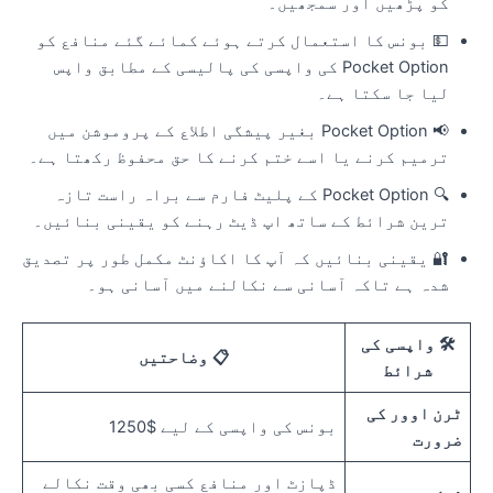
کو پڑھیں اور سمجھیں۔
💵 بونس کا استعمال کرتے ہوئے کمائے گئے منافع کو
Pocket Option کی واپسی کی پالیسی کے مطابق واپس
لیا جا سکتا ہے۔
📢 Pocket Option بغیر پیشگی اطلاع کے پروموشن میں
ترمیم کرنے یا اسے ختم کرنے کا حق محفوظ رکھتا ہے۔
🔍 Pocket Option کے پلیٹ فارم سے براہ راست تازہ
ترین شرائط کے ساتھ اپ ڈیٹ رہنے کو یقینی بنائیں۔
🔐 یقینی بنائیں کہ آپ کا اکاؤنٹ مکمل طور پر تصدیق
شدہ ہے تاکہ آسانی سے نکالنے میں آسانی ہو۔
🛠 واپسی کی
📋 وضاحتیں
شرائط
ٹرن اوور کی
بونس کی واپسی کے لیے $1250
ضرورت
ڈپازٹ اور منافع کسی بھی وقت نکالے