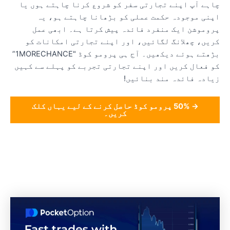
اہے آپ اپنے تجارتی سفر کو شروع کرنا چاہتے ہوں یا
پنی موجودہ حکمت عملی کو بڑھانا چاہتے ہو، یہ
روموشن ایک منفرد فائدہ پیش کرتا ہے۔ ابھی عمل
ریں، چھلانگ لگائیں، اور اپنے تجارتی امکانات کو
بڑھتے ہوئے دیکھیں۔ آج ہی پرومو کوڈ "1MORECHANCE”
و فعال کریں اور اپنے تجارتی تجربے کو پہلے سے کہیں
یادہ فائدہ مند بنائیں!
→ 50% پرومو کوڈ حاصل کرنے کے لیے یہاں کلک
کریں۔