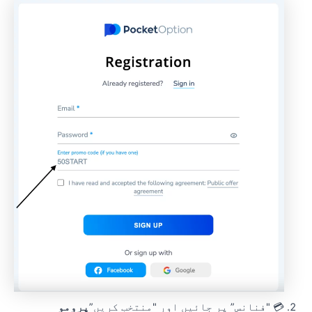
💳 "فنانس” پر جائیں اور "منتخب کریں”
پرومو