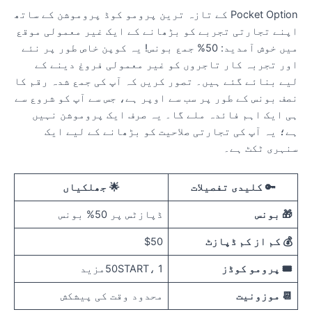
Pocket Option کے تازہ ترین پرومو کوڈ پروموشن کے ساتھ
پنے تجارتی تجربے کو بڑھانے کے ایک غیر معمولی موقع
میں خوش آمدید: 50% جمع بونس! یہ کوپن خاص طور پر نئے
ور تجربہ کار تاجروں کو غیر معمولی فروغ دینے کے
یے بنائے گئے ہیں۔ تصور کریں کہ آپ کی جمع شدہ رقم کا
صف بونس کے طور پر سب سے اوپر ہے، جس سے آپ کو شروع سے
ی ایک اہم فائدہ ملے گا۔ یہ صرف ایک پروموشن نہیں
ے؛ یہ آپ کی تجارتی صلاحیت کو بڑھانے کے لیے ایک
نہری ٹکٹ ہے۔
🔑 کلیدی تفصیلات
🌟 جھلکیاں
🎁 بونس
ڈپازٹس پر 50% بونس
💰 کم از کم ڈپازٹ
$50
🎟️ پرومو کوڈز
50START، 1مزید
📆 موزونیت
محدود وقت کی پیشکش