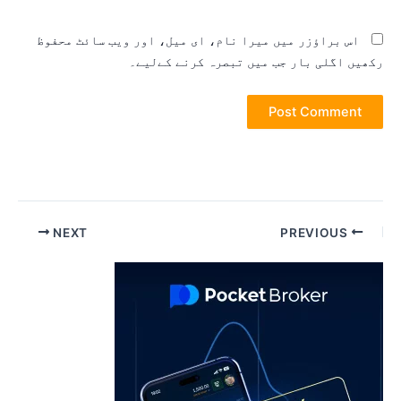
اس براؤزر میں میرا نام، ای میل، اور ویب سائٹ محفوظ
کھیں اگلی بار جب میں تبصرہ کرنے کےلیے۔
Pos
NEXT
PREVIOUS
navigatio