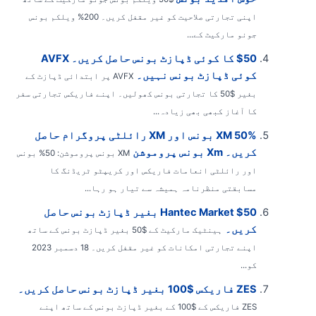
اپنی تجارتی صلاحیت کو غیر مقفل کریں۔ 200% ویلکم بونس
جونو مارکیٹ کے...
$50 کا کوئی ڈپازٹ بونس حاصل کریں۔ AVFX
کوئی ڈپازٹ بونس نہیں۔
AVFX پر ابتدائی ڈپازٹ کے
بغیر $50 کا تجارتی بونس کھولیں۔ اپنے فاریکس تجارتی سفر
کا آغاز کبھی بھی زیادہ...
XM 50% بونس اور XM رائلٹی پروگرام حاصل
کریں۔ Xm بونس پروموشن
XM بونس پروموشن: 50% بونس
اور رائلٹی انعامات فاریکس اور کریپٹو ٹریڈنگ کا
مسابقتی منظرنامہ ہمیشہ سے تیار ہو رہا...
Hantec Market $50 بغیر ڈپازٹ بونس حاصل
کریں۔
ہینٹیک مارکیٹ کے $50 بغیر ڈپازٹ بونس کے ساتھ
اپنے تجارتی امکانات کو غیر مقفل کریں۔ 18 دسمبر 2023
کو...
ZES فاریکس $100 بغیر ڈپازٹ بونس حاصل کریں۔
ZES فاریکس کے $100 کے بغیر ڈپازٹ بونس کے ساتھ اپنے