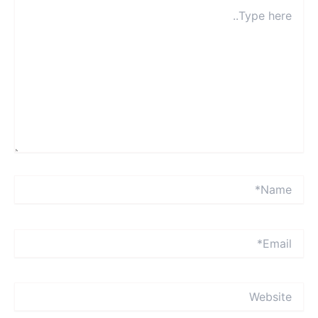
Typ
here
Name
Emai
Websit