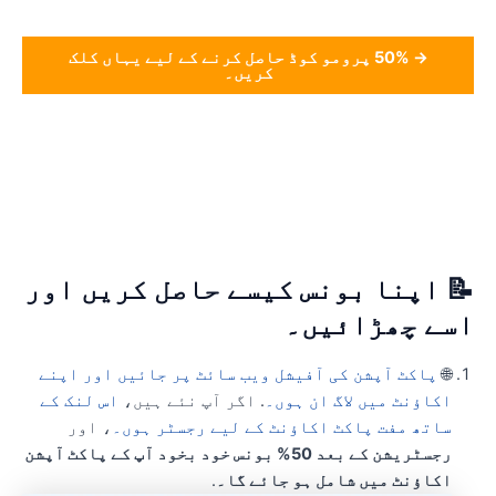
→ 50% پرومو کوڈ حاصل کرنے کے لیے یہاں کلک
کریں۔
 اپنا بونس کیسے حاصل کریں اور
سے چھڑائیں۔
🌐
پاکٹ آپشن کی آفیشل ویب سائٹ پر جائیں اور اپنے
اکاؤنٹ میں لاگ ان ہوں۔
. اگر آپ نئے ہیں،
اس لنک کے
ساتھ مفت پاکٹ اکاؤنٹ کے لیے رجسٹر ہوں۔
، اور
رجسٹریشن کے بعد 50% بونس خود بخود آپ کے پاکٹ آپشن
اکاؤنٹ میں شامل ہو جائے گا۔
.