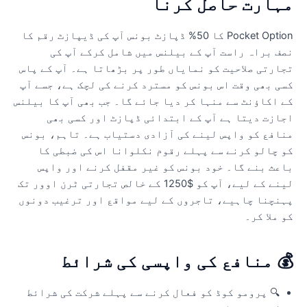
ہارت حاصل کرنا
Pocket Option کا 50% ڈپازٹ بونس آپ کی ڈیپازٹ رقم کا
صف براہ راست آپ کے بیلنس میں شامل کرکے آپ کی
جارتی صلاحیت کو نمایاں طور پر بڑھاتا ہے۔ آپ کے پاس
سی بھی وقت اس بونس کو مسترد کرنے کی لچک ہے، جسے آپ
ے اکاؤنٹ سے منہا کر دیا جائے گا۔ جب بھی آپ کا بیلنس
جازت دیتا ہے آپ کے ابتدائی ڈپازٹ اور کسی بھی
نافع کو واپس لینے کی آزادی دستیاب ہے۔ تاہم، بونس
و چالو کرنے سے پہلے رقوم نکلوانا اس کی ضبطی کا
اعث بنے گا۔ خود بونس کو غیر مقفل کرنے اور واپس
لینے کے لیے، آپ کو $1250 کے خالص تجارتی ٹرن اوور تک
ہنچنا چاہیے، تاجروں کے لیے مواقع اور ترغیب دونوں
و ملا کر۔
 منافع کی واپسی کی شرائط
🔍 پرومو کوڈ کو فعال کرنے سے پہلے شرکت کی شرائط