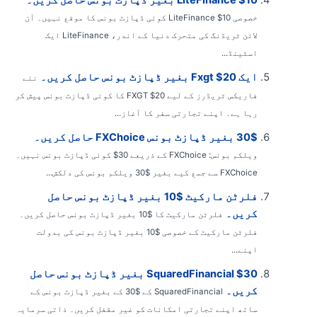
خصوصی LiteFinance $10 کوئی ڈپازٹ بونس کا موقع نہیں۔ آن
لائن ٹریڈنگ کی متحرک دنیا کے اندر، LiteFinance ایک
اسٹینڈ...
ایک Fxgt $20 بغیر ڈپازٹ بونس حاصل کریں۔
نئے
فاریکس ٹریڈرز کے لیے FXGT $20 کا کوئی ڈپازٹ بونس پیش کر
رہا ہے۔ اپنے تجارتی سفر کا آغاز...
30$ بغیر ڈپازٹ بونس FXChoice حاصل کریں۔
ویلکم بونس: FXChoice کے ذریعے 30$ کوئی ڈپازٹ بونس نہیں۔
FXChoice سے جمع کیے بغیر $30 ویلکم بونس کی دلکش...
فلرٹن مارکیٹ $10 بغیر ڈپازٹ بونس حاصل
کریں۔
فلرٹن مارکیٹ کا $10 بغیر ڈپازٹ بونس حاصل کریں۔
فلرٹن مارکیٹ کے خصوصی $10 بغیر ڈپازٹ بونس کی بدولت
اپنے...
SquaredFinancial $30 بغیر ڈپازٹ بونس حاصل
کریں۔
SquaredFinancial کے $30 کے بغیر ڈپازٹ بونس کے
ساتھ اپنے تجارتی امکانات کو غیر مقفل کریں۔ ذاتی سرمایہ