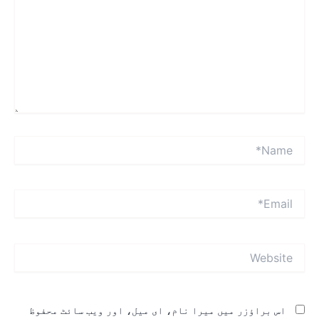
Name
Emai
Websit
اس براؤزر میں میرا نام، ای میل، اور ویب سائٹ محفوظ