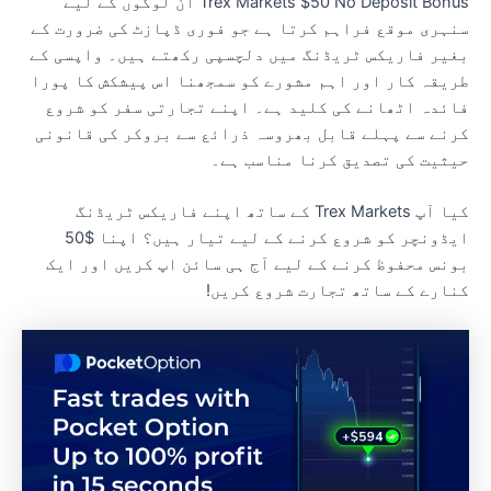
Trex Markets $50 No Deposit Bonus ان لوگوں کے لیے
نہری موقع فراہم کرتا ہے جو فوری ڈپازٹ کی ضرورت کے
غیر فاریکس ٹریڈنگ میں دلچسپی رکھتے ہیں۔ واپسی کے
ریقہ کار اور اہم مشورے کو سمجھنا اس پیشکش کا پورا
ائدہ اٹھانے کی کلید ہے۔ اپنے تجارتی سفر کو شروع
رنے سے پہلے قابل بھروسہ ذرائع سے بروکر کی قانونی
یثیت کی تصدیق کرنا مناسب ہے۔
کیا آپ Trex Markets کے ساتھ اپنے فاریکس ٹریڈنگ
ایڈونچر کو شروع کرنے کے لیے تیار ہیں؟ اپنا $50
ونس محفوظ کرنے کے لیے آج ہی سائن اپ کریں اور ایک
نارے کے ساتھ تجارت شروع کریں!