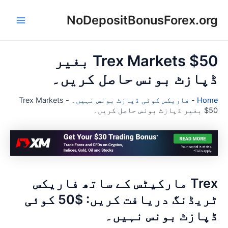
NoDepositBonusForex.or
Main
con
Menu
Trex Markets $50 بغیر
پازٹ بونس حاصل کریں۔
Hom
-
فاریکس کوئی ڈپازٹ بونس نہیں۔
-
Trex Markets
یر ڈپازٹ بونس حاصل کریں۔
Trex مارکیٹس کے ساتھ فاریکس
ٹریڈنگ دریافت کریں: $50 کوئی
پازٹ بونس نہیں۔