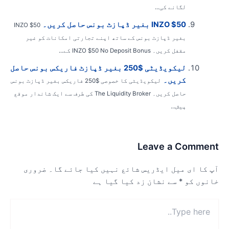
لگانے کی...
INZO $50 بغیر ڈپازٹ بونس حاصل کریں۔
INZO $50
بغیر ڈپازٹ بونس کے ساتھ اپنے تجارتی امکانات کو غیر
مقفل کریں۔ INZO $50 No Deposit Bonus کے...
لیکویڈیٹی $250 بغیر ڈپازٹ فاریکس بونس حاصل
کریں۔
لیکویڈیٹی کا خصوصی $250 فاریکس بغیر ڈپازٹ بونس
حاصل کریں۔ The Liquidity Broker کی طرف سے ایک شاندار موقع
پیش...
Leave a Commen
پ کا ای میل ایڈریس شائع نہیں کیا جائے گا۔
ضروری
انوں کو
*
سے نشان زد کیا گیا ہے
Typ
here