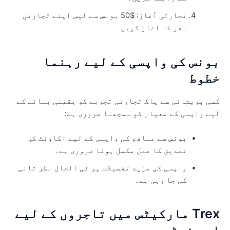
تجارتی آغاز: $50 بونس سے لیس اپنے تجارتی
سفر کا آغاز کریں۔
ونس کی واپسی کے لیے رہنما
طوط
سی پریشانی سے پاک تجارتی تجربے کو یقینی بنانے کے
یے واپسی کے معیار کو سمجھنا ضروری ہے:
بونس سے منافع کی واپسی کے لیے اکاؤنٹ کی
تصدیق کا عمل مکمل ہونا ضروری ہے۔
واپسی کی مزید تفصیلات پر فی الحال نظر ثانی
کی جا رہی ہے۔
Trex مارکیٹس میں تاجروں کے لیے