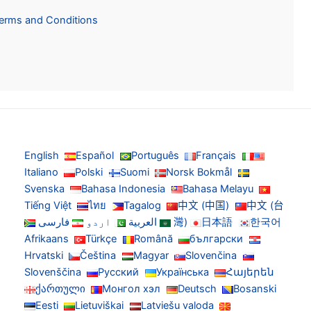
Terms and Conditions
English
Español
Português
Français
Italiano
Polski
Suomi
Norsk Bokmål
Svenska
Bahasa Indonesia
Bahasa Melayu
Tiếng Việt
ไทย
Tagalog
中文 (中国)
中文 (台
한국어
日本語
灣)
العربية
اردو
فارسی
Afrikaans
Türkçe
Română
български
Hrvatski
Čeština
Magyar
Slovenčina
Slovenščina
Русский
Українська
Հայերեն
ქართული
Монгол хэл
Deutsch
Bosanski
Eesti
Lietuviškai
Latviešu valoda