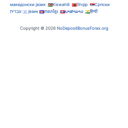
македонски јазик
Kiswahili
Shqip
Српски
हिन्दी
ພາສາລາວ
ភាសាខ្មែរ
језик
עברית
Copyright © 2026
NoDepositBonusForex.org