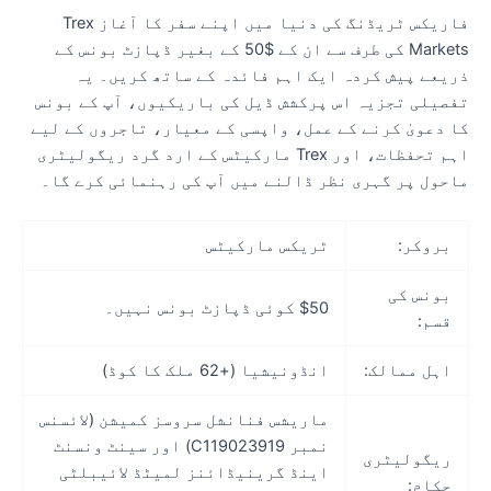
فاریکس ٹریڈنگ کی دنیا میں اپنے سفر کا آغاز Trex
Markets کی طرف سے ان کے $50 کے بغیر ڈپازٹ بونس کے
ریعے پیش کردہ ایک اہم فائدہ کے ساتھ کریں۔ یہ
فصیلی تجزیہ اس پرکشش ڈیل کی باریکیوں، آپ کے بونس
ا دعویٰ کرنے کے عمل، واپسی کے معیار، تاجروں کے لیے
اہم تحفظات، اور Trex مارکیٹس کے ارد گرد ریگولیٹری
احول پر گہری نظر ڈالنے میں آپ کی رہنمائی کرے گا۔
بروکر:
ٹریکس مارکیٹس
بونس کی
$50 کوئی ڈپازٹ بونس نہیں۔
قسم:
اہل ممالک:
انڈونیشیا (+62 ملک کا کوڈ)
ماریشس فنانشل سروسز کمیشن (لائسنس
نمبر C119023919) اور سینٹ ونسنٹ
ریگولیٹری
اینڈ گرینیڈائنز لمیٹڈ لائیبلٹی
حکام: