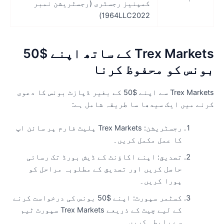
کمپنیز رجسٹری (رجسٹریشن نمبر
1964LLC2022)
Trex Markets کے ساتھ اپنے $50
ونس کو محفوظ کرنا
Trex Markets سے اپنے $50 کے بغیر ڈپازٹ بونس کا دعوی
رنے میں ایک سیدھا سا طریقہ شامل ہے:
رجسٹریشن: Trex Markets پلیٹ فارم پر سائن اپ
کا عمل مکمل کریں۔
تصدیق: اپنے اکاؤنٹ کے ڈیش بورڈ تک رسائی
حاصل کریں اور تصدیق کے مطلوبہ مراحل کو
پورا کریں۔
کسٹمر سپورٹ: اپنے $50 بونس کی درخواست کرنے
کے لیے چیٹ کے ذریعے Trex Markets سپورٹ ٹیم
سے رابطہ کریں۔