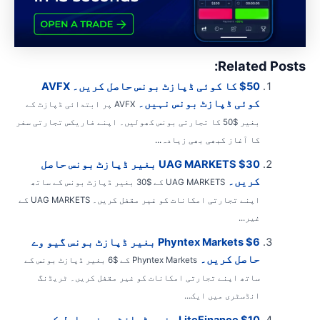
Related Posts
$50 کا کوئی ڈپازٹ بونس حاصل کریں۔ AVFX
کوئی ڈپازٹ بونس نہیں۔
AVFX پر ابتدائی ڈپازٹ کے
بغیر $50 کا تجارتی بونس کھولیں۔ اپنے فاریکس تجارتی سفر
کا آغاز کبھی بھی زیادہ...
UAG MARKETS $30 بغیر ڈپازٹ بونس حاصل
کریں۔
UAG MARKETS کے $30 بغیر ڈپازٹ بونس کے ساتھ
اپنے تجارتی امکانات کو غیر مقفل کریں۔ UAG MARKETS کے
غیر...
Phyntex Markets $6 بغیر ڈپازٹ بونس گیو وے
حاصل کریں۔
Phyntex Markets کے $6 بغیر ڈپازٹ بونس کے
ساتھ اپنے تجارتی امکانات کو غیر مقفل کریں۔ ٹریڈنگ
انڈسٹری میں ایک...
LiteFinance $10 بغیر ڈپازٹ بونس حاصل کریں۔