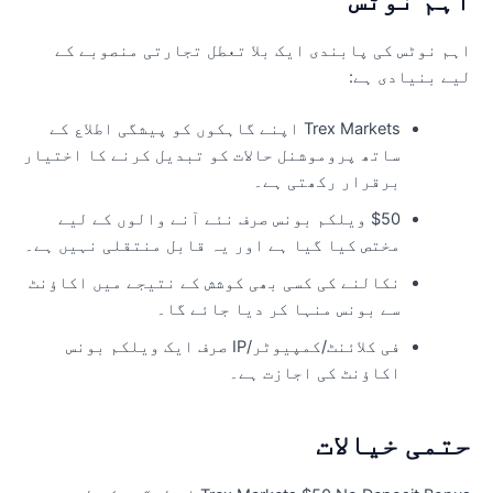
ہم نوٹس
ہم نوٹس کی پابندی ایک بلا تعطل تجارتی منصوبے کے
یے بنیادی ہے:
Trex Markets اپنے گاہکوں کو پیشگی اطلاع کے
ساتھ پروموشنل حالات کو تبدیل کرنے کا اختیار
برقرار رکھتی ہے۔
$50 ویلکم بونس صرف نئے آنے والوں کے لیے
مختص کیا گیا ہے اور یہ قابل منتقلی نہیں ہے۔
نکالنے کی کسی بھی کوشش کے نتیجے میں اکاؤنٹ
سے بونس منہا کر دیا جائے گا۔
فی کلائنٹ/کمپیوٹر/IP صرف ایک ویلکم بونس
اکاؤنٹ کی اجازت ہے۔
تمی خیالات