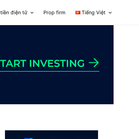
tiền điện tử
Prop firm
Tiếng Việt