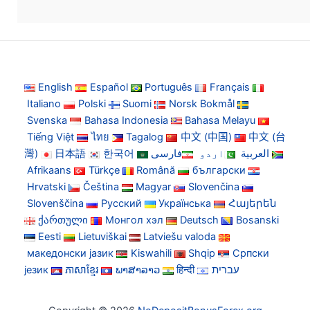
English
Español
Português
Français
Italiano
Polski
Suomi
Norsk Bokmål
Svenska
Bahasa Indonesia
Bahasa Melayu
Tiếng Việt
ไทย
Tagalog
中文 (中国)
中文 (台
灣)
日本語
한국어
فارسی
اردو
العربية
Afrikaans
Türkçe
Română
български
Hrvatski
Čeština
Magyar
Slovenčina
Slovenščina
Русский
Українська
Հայերեն
ქართული
Монгол хэл
Deutsch
Bosanski
Eesti
Lietuviškai
Latviešu valoda
македонски јазик
Kiswahili
Shqip
Српски
језик
ភាសាខ្មែរ
ພາສາລາວ
हिन्दी
עברית