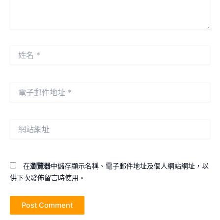
姓
名
*
電
子
郵
件
網
地
站
址
網
*
址
在
瀏覽器
中儲存顯示名稱、電子郵件地址及個人網站網址，以
供下次發佈留言時使用。