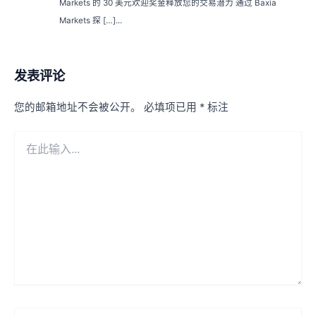
Markets 的 30 美元欢迎奖金释放您的交易潜力 通过 Baxia
Markets 探 […]...
发表评论
您的邮箱地址不会被公开。
必填项已用
*
标注
在
此
输
入...
名