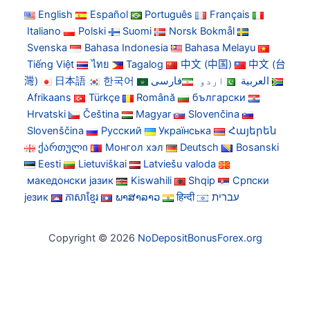
English
Español
Português
Français
Italiano
Polski
Suomi
Norsk Bokmål
Svenska
Bahasa Indonesia
Bahasa Melayu
Tiếng Việt
ไทย
Tagalog
中文 (中国)
中文 (台
灣)
日本語
한국어
فارسی
اردو
العربية
Afrikaans
Türkçe
Română
български
Hrvatski
Čeština
Magyar
Slovenčina
Slovenščina
Русский
Українська
Հայերեն
ქართული
Монгол хэл
Deutsch
Bosanski
Eesti
Lietuviškai
Latviešu valoda
македонски јазик
Kiswahili
Shqip
Српски
језик
ភាសាខ្មែរ
ພາສາລາວ
हिन्दी
עברית
Copyright © 2026
NoDepositBonusForex.org