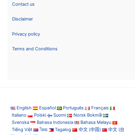
Contact us
Disclaimer
Privacy policy
Terms and Conditions
English
Español
Português
Français
Italiano
Polski
Suomi
Norsk Bokmål
Svenska
Bahasa Indonesia
Bahasa Melayu
Tiếng Việt
ไทย
Tagalog
中文 (中国)
中文 (台