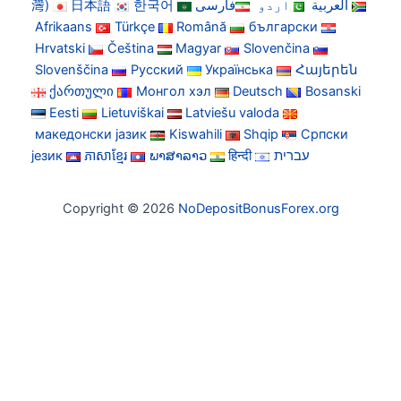
灣)
日本語
한국어
فارسی
اردو
العربية
Afrikaans
Türkçe
Română
български
Hrvatski
Čeština
Magyar
Slovenčina
Slovenščina
Русский
Українська
Հայերեն
ქართული
Монгол хэл
Deutsch
Bosanski
Eesti
Lietuviškai
Latviešu valoda
македонски јазик
Kiswahili
Shqip
Српски
језик
ភាសាខ្មែរ
ພາສາລາວ
हिन्दी
עברית
Copyright © 2026
NoDepositBonusForex.org