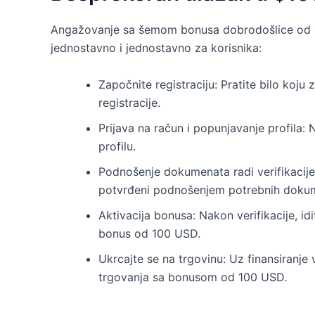
Angažovanje sa šemom bonusa dobrodošlice od 1
jednostavno i jednostavno za korisnika:
Započnite registraciju: Pratite bilo koju
registracije.
Prijava na račun i popunjavanje profila: 
profilu.
Podnošenje dokumenata radi verifikacije: 
potvrđeni podnošenjem potrebnih doku
Aktivacija bonusa: Nakon verifikacije, id
bonus od 100 USD.
Ukrcajte se na trgovinu: Uz finansiranj
trgovanja sa bonusom od 100 USD.