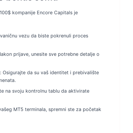
00$ kompanije Encore Capitals je
 zvaničnu vezu da biste pokrenuli proces
Nakon prijave, unesite sve potrebne detalje o
Osigurajte da su vaš identitet i prebivalište
menata.
ite na svoju kontrolnu tablu da aktivirate
e vašeg MT5 terminala, spremni ste za početak