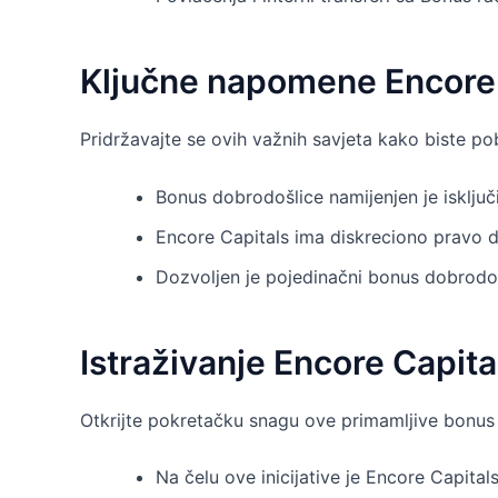
Ključne napomene Encore 
Pridržavajte se ovih važnih savjeta kako biste pob
Bonus dobrodošlice namijenjen je isklju
Encore Capitals ima diskreciono pravo d
Dozvoljen je pojedinačni bonus dobrodošli
Istraživanje Encore Capita
Otkrijte pokretačku snagu ove primamljive bonus
Na čelu ove inicijative je Encore Capital