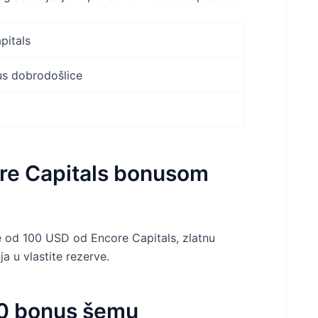
pitals
s dobrodošlice
ore Capitals bonusom
e od 100 USD od Encore Capitals, zlatnu
ja u vlastite rezerve.
00 bonus šemu