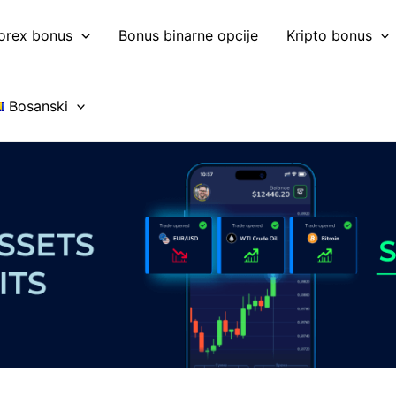
orex bonus
Bonus binarne opcije
Kripto bonus
Bosanski