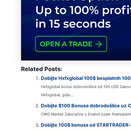
Related Posts:
Dobijte Hxfxglobal 100$ besplatnih 10
Hxfxglobal bonus dobrodošlice od 100 USD Zakorač
Hxfxglobal, gdje...
Dobijte $100 Bonusa dobrodošlice uz
CWG Market Zakoračite u živahni svijet finansijsk
Dobijte 100$ bonusa od STARTRADER-