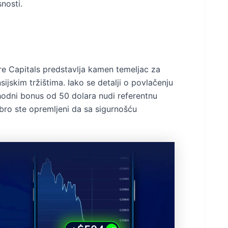
nosti.
 Capitals predstavlja kamen temeljac za
ijskim tržištima. Iako se detalji o povlačenju
ethodni bonus od 50 dolara nudi referentnu
obro ste opremljeni da sa sigurnošću