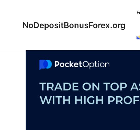
Skip
to
F
content
NoDepositBonusForex.org