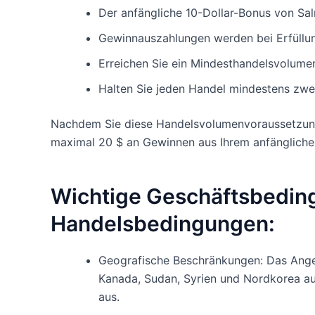
Der anfängliche 10-Dollar-Bonus von Sa
Gewinnauszahlungen werden bei Erfüllung
Erreichen Sie ein Mindesthandelsvolume
Halten Sie jeden Handel mindestens zwei
Nachdem Sie diese Handelsvolumenvoraussetzungen
maximal 20 $ an Gewinnen aus Ihrem anfänglich
Wichtige Geschäftsbedin
Handelsbedingungen:
Geografische Beschränkungen: Das Ange
Kanada, Sudan, Syrien und Nordkorea au
aus.