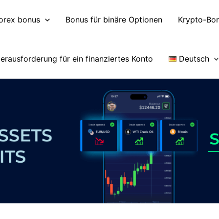
orex bonus
Bonus für binäre Optionen
Krypto-Bo
erausforderung für ein finanziertes Konto
Deutsch