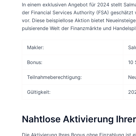
In einem exklusiven Angebot für 2024 stellt Salma
der Financial Services Authority (FSA) geschätzt
vor. Diese beispiellose Aktion bietet Neueinsteiger
pulsierende Welt der Finanzmärkte und Handelspl
Makler:
Sa
Bonus:
10 
Teilnahmeberechtigung:
Neu
Gültigkeit:
20
Nahtlose Aktivierung Ihre
Die Aktivierung Ihres Bonus ohne Einzahlung ist 