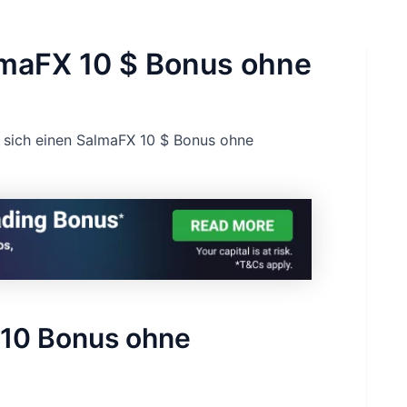
lmaFX 10 $ Bonus ohne
 sich einen SalmaFX 10 $ Bonus ohne
$10 Bonus ohne