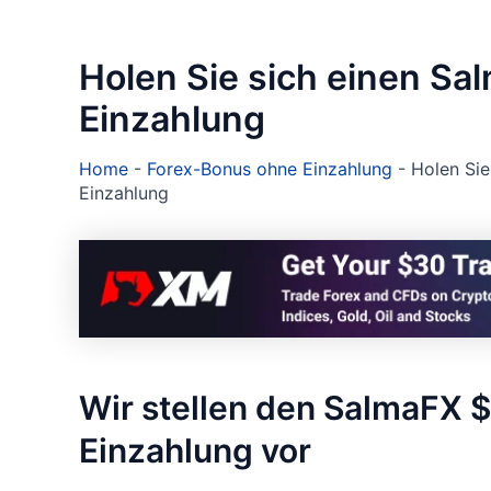
Holen Sie sich einen Sa
Einzahlung
Home
-
Forex-Bonus ohne Einzahlung
-
Holen Sie
Einzahlung
Wir stellen den SalmaFX 
Einzahlung vor