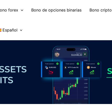
ono forex
Bono de opciones binarias
Bono cripto
Español