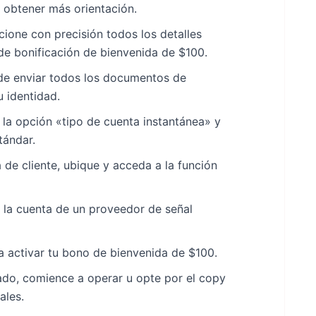
 obtener más orientación.
cione con precisión todos los detalles
 de bonificación de bienvenida de $100.
de enviar todos los documentos de
u identidad.
 la opción «tipo de cuenta instantánea» y
tándar.
de cliente, ubique y acceda a la función
 a la cuenta de un proveedor de señal
ra activar tu bono de bienvenida de $100.
ado, comience a operar u opte por el copy
ales.