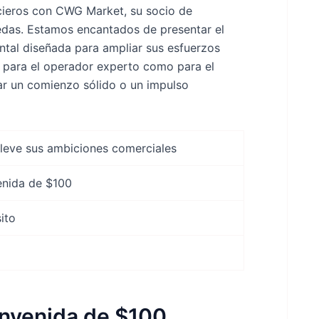
cieros con CWG Market, su socio de
edas. Estamos encantados de presentar el
tal diseñada para ampliar sus esfuerzos
 para el operador experto como para el
ar un comienzo sólido o un impulso
leve sus ambiciones comerciales
enida de $100
ito
envenida de $100