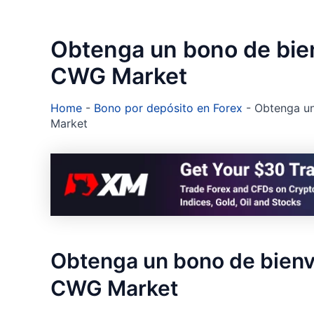
Obtenga un bono de bie
CWG Market
Home
-
Bono por depósito en Forex
-
Obtenga u
Market
Obtenga un bono de bienv
CWG Market