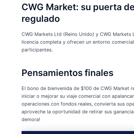
CWG Market: su puerta de
regulado
CWG Markets Ltd (Reino Unido) y CWG Markets Lt
licencia completa y ofrecen un entorno comercial
participantes.
Pensamientos finales
El bono de bienvenida de $100 de CWG Market r
iniciar o mejorar su viaje comercial con apalancam
operaciones con fondos reales, convierta sus op
aproveche la oportunidad de retirar sus ganancia
demora!