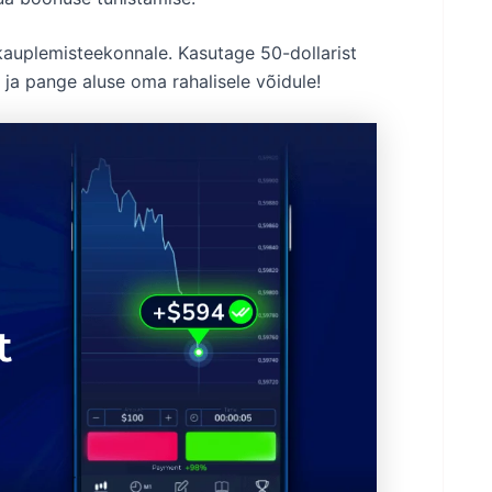
auplemisteekonnale. Kasutage 50-dollarist
 ja pange aluse oma rahalisele võidule!