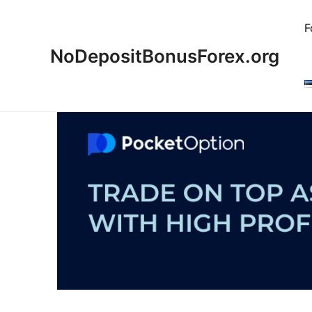
Skip
to
F
content
NoDepositBonusForex.org