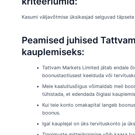
kriteeriumid:
Kasumi väljavõtmise üksikasjad selguvad täpsete
Peamised juhised Tattvam
kauplemiseks:
Tattvam Markets Limited jätab endale õi
boonustaotlusest keelduda või tervitusk
Meie kaalutlusõigus võimaldab meil boonu
tühistada, et edendada õiglasi kauplemis
Kui teie konto omakapital langeb boonuse
boonus.
Igal kauplejal on üks tervituskonto ja ük
Tingimuste mittejärgimine võib kaasa tu