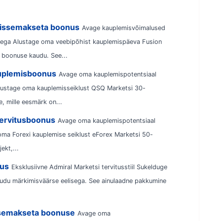
 sissemakseta boonus
Avage kauplemisvõimalused
sega Alustage oma veebipõhist kauplemispäeva Fusion
 boonuse kaudu. See...
auplemisboonus
Avage oma kauplemispotentsiaal
lustage oma kauplemisseiklust QSQ Marketsi 30-
, mille eesmärk on...
tervitusboonus
Avage oma kauplemispotentsiaal
ma Forexi kauplemise seiklust eForex Marketsi 50-
ekt,...
nus
Eksklusiivne Admiral Marketsi tervitusstiil Sukelduge
kaudu märkimisväärse eelisega. See ainulaadne pakkumine
issemakseta boonuse
Avage oma