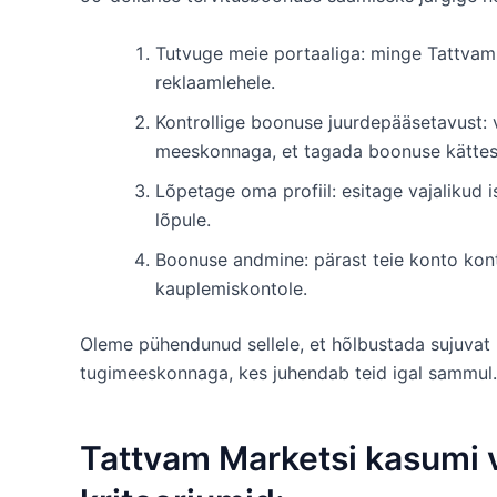
Tutvuge meie portaaliga: minge Tattvam 
reklaamlehele.
Kontrollige boonuse juurdepääsetavust: 
meeskonnaga, et tagada boonuse kättesa
Lõpetage oma profiil: esitage vajalikud
lõpule.
Boonuse andmine: pärast teie konto kont
kauplemiskontole.
Oleme pühendunud sellele, et hõlbustada sujuva
tugimeeskonnaga, kes juhendab teid igal sammul.
Tattvam Marketsi kasumi 