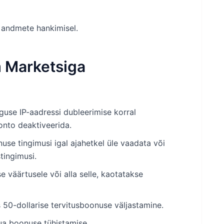
 andmete hankimisel.
 Marketsiga
guse IP-aadressi dubleerimise korral
onto deaktiveerida.
se tingimusi igal ajahetkel üle vaadata või
tingimusi.
 väärtusele või alla selle, kaotatakse
s 50-dollarise tervitusboonuse väljastamine.
ua boonuse tühistamise.