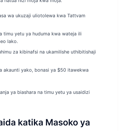
ta hatua hizi moja kwa moja:
asa wa ukuzaji uliotolewa kwa Tattvam
na timu yetu ya huduma kwa wateja ili
eo lako.
imu za kibinafsi na ukamilishe uthibitishaji
 wa akaunti yako, bonasi ya $50 itawekwa
anja ya biashara na timu yetu ya usaidizi
aida katika Masoko ya