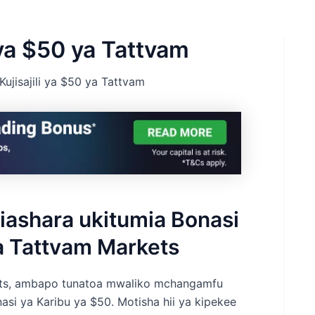
 ya $50 ya Tattvam
Kujisajili ya $50 ya Tattvam
ashara ukitumia Bonasi
a Tattvam Markets
kets, ambapo tunatoa mwaliko mchangamfu
i ya Karibu ya $50. Motisha hii ya kipekee