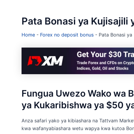
Pata Bonasi ya Kujisajili
Home
-
Forex no deposit bonus
-
Pata Bonasi ya 
Fungua Uwezo Wako wa Bi
ya Kukaribishwa ya $50 y
Anza safari yako ya kibiashara na Tattvam Mar
kwa wafanyabiashara wetu wapya kwa kutoa Bonas