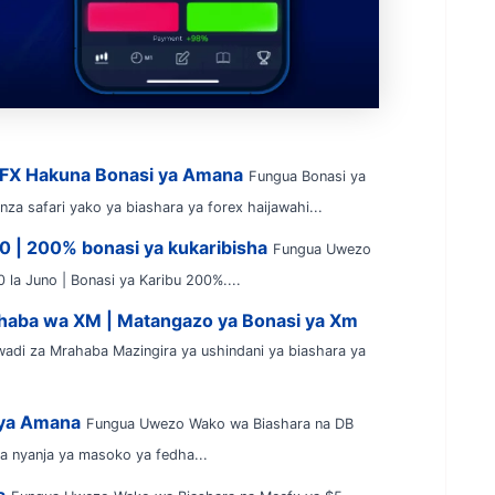
VFX Hakuna Bonasi ya Amana
Fungua Bonasi ya
za safari yako ya biashara ya forex haijawahi...
50 | 200% bonasi ya kukaribisha
Fungua Uwezo
 la Juno | Bonasi ya Karibu 200%....
haba wa XM | Matangazo ya Bonasi ya Xm
adi za Mrahaba Mazingira ya ushindani ya biashara ya
 ya Amana
Fungua Uwezo Wako wa Biashara na DB
a nyanja ya masoko ya fedha...
a