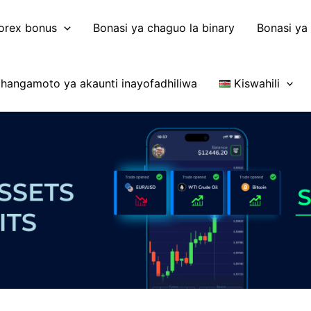
orex bonus
Bonasi ya chaguo la binary
Bonasi ya
hangamoto ya akaunti inayofadhiliwa
Kiswahili