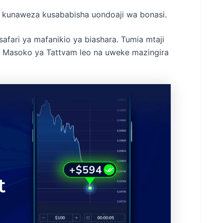
i kunaweza kusababisha uondoaji wa bonasi.
safari ya mafanikio ya biashara. Tumia mtaji
a Masoko ya Tattvam leo na uweke mazingira