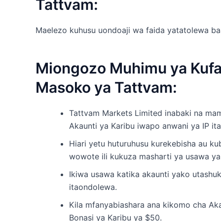
Tattvam:
Maelezo kuhusu uondoaji wa faida yatatolewa ba
Miongozo Muhimu ya Kufa
Masoko ya Tattvam:
Tattvam Markets Limited inabaki na mam
Akaunti ya Karibu iwapo anwani ya IP it
Hiari yetu huturuhusu kurekebisha au kub
wowote ili kukuza masharti ya usawa ya
Ikiwa usawa katika akaunti yako utashuk
itaondolewa.
Kila mfanyabiashara ana kikomo cha Aka
Bonasi ya Karibu ya $50.