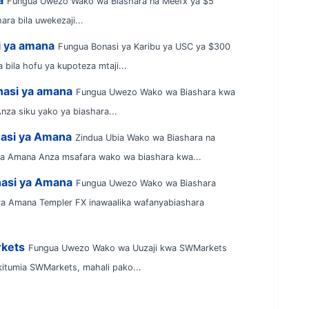
Fungua Uwezo Wako wa Biashara na Meefx ya $5
ra bila uwekezaji...
i ya amana
Fungua Bonasi ya Karibu ya USC ya $300
 bila hofu ya kupoteza mtaji...
nasi ya amana
Fungua Uwezo Wako wa Biashara kwa
nza siku yako ya biashara...
asi ya Amana
Zindua Ubia Wako wa Biashara na
ya Amana Anza msafara wako wa biashara kwa...
nasi ya Amana
Fungua Uwezo Wako wa Biashara
ya Amana Templer FX inawaalika wafanyabiashara
rkets
Fungua Uwezo Wako wa Uuzaji kwa SWMarkets
kitumia SWMarkets, mahali pako...