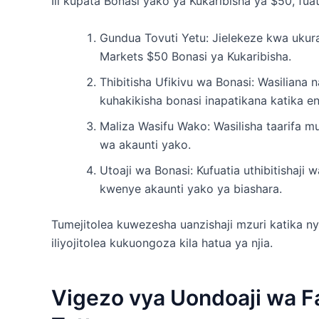
Ili kupata Bonasi yako ya Kukaribisha ya $50, fua
Gundua Tovuti Yetu: Jielekeze kwa ukur
Markets $50 Bonasi ya Kukaribisha.
Thibitisha Ufikivu wa Bonasi: Wasiliana 
kuhakikisha bonasi inapatikana katika en
Maliza Wasifu Wako: Wasilisha taarifa muh
wa akaunti yako.
Utoaji wa Bonasi: Kufuatia uthibitishaji
kwenye akaunti yako ya biashara.
Tumejitolea kuwezesha uanzishaji mzuri katika ny
iliyojitolea kukuongoza kila hatua ya njia.
Vigezo vya Uondoaji wa F