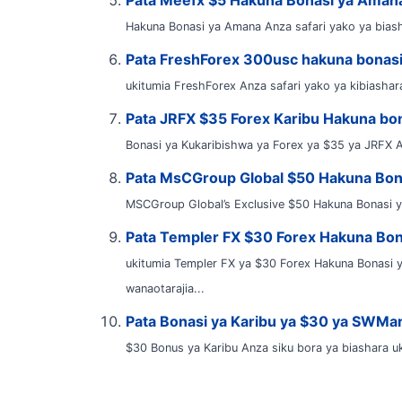
Hakuna Bonasi ya Amana Anza safari yako ya biasha
Pata FreshForex 300usc hakuna bonas
ukitumia FreshForex Anza safari yako ya kibiashara
Pata JRFX $35 Forex Karibu Hakuna bo
Bonasi ya Kukaribishwa ya Forex ya $35 ya JRFX A
Pata MsCGroup Global $50 Hakuna Bon
MSCGroup Global’s Exclusive $50 Hakuna Bonasi 
Pata Templer FX $30 Forex Hakuna Bo
ukitumia Templer FX ya $30 Forex Hakuna Bonasi 
wanaotarajia...
Pata Bonasi ya Karibu ya $30 ya SWMa
$30 Bonus ya Karibu Anza siku bora ya biashara u