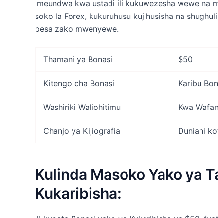
imeundwa kwa ustadi ili kukuwezesha wewe na mta
soko la Forex, kukuruhusu kujihusisha na shughuli
pesa zako mwenyewe.
Thamani ya Bonasi
$50
Kitengo cha Bonasi
Karibu Bon
Washiriki Waliohitimu
Kwa Wafan
Chanjo ya Kijiografia
Duniani ko
Kulinda Masoko Yako ya T
Kukaribisha: