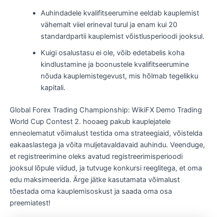
Auhindadele kvalifitseerumine eeldab kauplemist
vähemalt viiel erineval turul ja enam kui 20
standardpartii kauplemist võistlusperioodi jooksul.
Kuigi osalustasu ei ole, võib edetabelis koha
kindlustamine ja boonustele kvalifitseerumine
nõuda kauplemistegevust, mis hõlmab tegelikku
kapitali.
Global Forex Trading Championship: WikiFX Demo Trading
World Cup Contest 2. hooaeg pakub kauplejatele
enneolematut võimalust testida oma strateegiaid, võistelda
eakaaslastega ja võita muljetavaldavaid auhindu. Veenduge,
et registreerimine oleks avatud registreerimisperioodi
jooksul lõpule viidud, ja tutvuge konkursi reeglitega, et oma
edu maksimeerida. Ärge jätke kasutamata võimalust
tõestada oma kauplemisoskust ja saada oma osa
preemiatest!