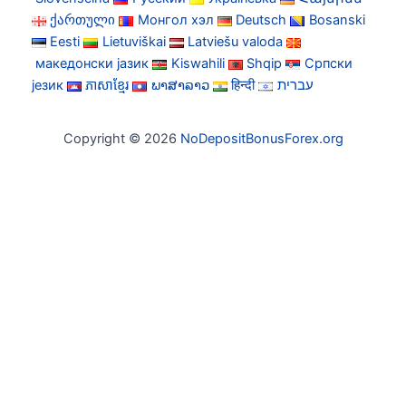
ქართული
Монгол хэл
Deutsch
Bosanski
Eesti
Lietuviškai
Latviešu valoda
македонски јазик
Kiswahili
Shqip
Српски
језик
ភាសាខ្មែរ
ພາສາລາວ
हिन्दी
עברית
Copyright © 2026
NoDepositBonusForex.org