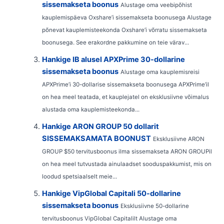
sissemakseta boonus
Alustage oma veebipõhist
kauplemispäeva Oxshare’i sissemakseta boonusega Alustage
põnevat kauplemisteekonda Oxshare’i võrratu sissemakseta
boonusega. See erakordne pakkumine on teie värav...
Hankige IB alusel APXPrime 30-dollarine
sissemakseta boonus
Alustage oma kauplemisreisi
APXPrime’i 30-dollarise sissemakseta boonusega APXPrime’il
on hea meel teatada, et kauplejatel on eksklusiivne võimalus
alustada oma kauplemisteekonda...
Hankige ARON GROUP 50 dollarit
SISSEMAKSAMATA BOONUST
Eksklusiivne ARON
GROUP $50 tervitusboonus ilma sissemakseta ARON GROUPil
on hea meel tutvustada ainulaadset sooduspakkumist, mis on
loodud spetsiaalselt meie...
Hankige VipGlobal Capitali 50-dollarine
sissemakseta boonus
Eksklusiivne 50-dollarine
tervitusboonus VipGlobal Capitalilt Alustage oma