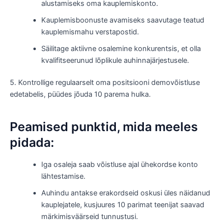
alustamiseks oma kauplemiskonto.
Kauplemisboonuste avamiseks saavutage teatud
kauplemismahu verstapostid.
Säilitage aktiivne osalemine konkurentsis, et olla
kvalifitseerunud lõplikule auhinnajärjestusele.
5. Kontrollige regulaarselt oma positsiooni demovõistluse
edetabelis, püüdes jõuda 10 parema hulka.
Peamised punktid, mida meeles
pidada:
Iga osaleja saab võistluse ajal ühekordse konto
lähtestamise.
Auhindu antakse erakordseid oskusi üles näidanud
kauplejatele, kusjuures 10 parimat teenijat saavad
märkimisväärseid tunnustusi.