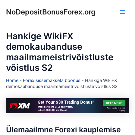
Skip
NoDepositBonusForex.org
to
Main
content
Men
Hankige WikiFX
demokaubanduse
maailmameistrivõistluste
võistlus S2
Home
-
Forex sissemakseta boonus
-
Hankige WikiFX
demokaubanduse maailmameistrivõistluste võistlus S2
Ülemaailmne Forexi kauplemise