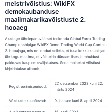
meistrivõistlus: WikiFX
demokaubanduse
maailmakarikavõistluste 2.
hooaeg
Alustage tähelepanuväärset teekonda Global Forex Trading
Championshipiga: WikiFX Demo Trading World Cup Contest
2. hooajaga, mis on loodud selleks, et tuua kokku kauplejad
üle kogu maailma, et võistelda dünaamilises ja rahuldust
pakkuvas kauplemisväljakutses. Seda mainekat võistlust
kirjeldatakse allpool:
27. detsember 2023 kuni 22.
Registreerimisperiood:
märts 2024
Võistluste kuupäevad:
9. jaanuar kuni 8. aprill 2024
Auhinnatseremoonia:
15. aprill 2024