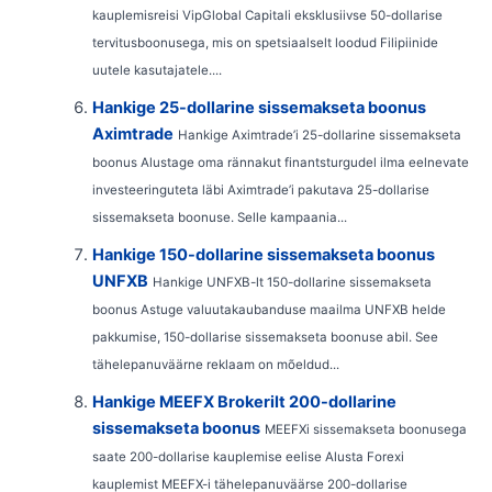
kauplemisreisi VipGlobal Capitali eksklusiivse 50-dollarise
tervitusboonusega, mis on spetsiaalselt loodud Filipiinide
uutele kasutajatele....
Hankige 25-dollarine sissemakseta boonus
Aximtrade
Hankige Aximtrade’i 25-dollarine sissemakseta
boonus Alustage oma rännakut finantsturgudel ilma eelnevate
investeeringuteta läbi Aximtrade’i pakutava 25-dollarise
sissemakseta boonuse. Selle kampaania...
Hankige 150-dollarine sissemakseta boonus
UNFXB
Hankige UNFXB-lt 150-dollarine sissemakseta
boonus Astuge valuutakaubanduse maailma UNFXB helde
pakkumise, 150-dollarise sissemakseta boonuse abil. See
tähelepanuväärne reklaam on mõeldud...
Hankige MEEFX Brokerilt 200-dollarine
sissemakseta boonus
MEEFXi sissemakseta boonusega
saate 200-dollarise kauplemise eelise Alusta Forexi
kauplemist MEEFX-i tähelepanuväärse 200-dollarise