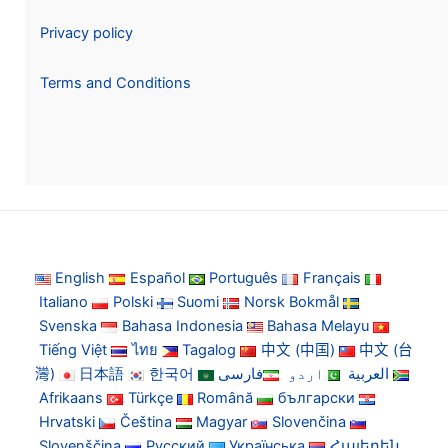
Privacy policy
Terms and Conditions
English
Español
Português
Français
Italiano
Polski
Suomi
Norsk Bokmål
Svenska
Bahasa Indonesia
Bahasa Melayu
Tiếng Việt
ไทย
Tagalog
中文 (中国)
中文 (台
灣)
日本語
한국어
فارسی
اردو
العربية
Afrikaans
Türkçe
Română
български
Hrvatski
Čeština
Magyar
Slovenčina
Slovenščina
Русский
Українська
Հայերեն