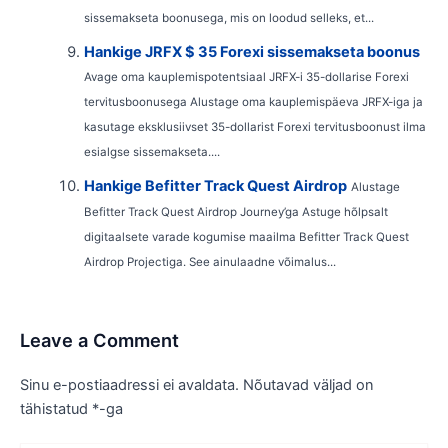
sissemakseta boonusega, mis on loodud selleks, et...
Hankige JRFX $ 35 Forexi sissemakseta boonus
Avage oma kauplemispotentsiaal JRFX-i 35-dollarise Forexi
tervitusboonusega Alustage oma kauplemispäeva JRFX-iga ja
kasutage eksklusiivset 35-dollarist Forexi tervitusboonust ilma
esialgse sissemakseta....
Hankige Befitter Track Quest Airdrop
Alustage
Befitter Track Quest Airdrop Journey’ga Astuge hõlpsalt
digitaalsete varade kogumise maailma Befitter Track Quest
Airdrop Projectiga. See ainulaadne võimalus...
Leave a Comment
Sinu e-postiaadressi ei avaldata.
Nõutavad väljad on
tähistatud
*
-ga