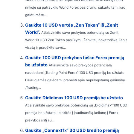
rinkoje su patraukliu World Forex pasiūlymu, sukurtu tam, kad
galėtumėte...
Gaukite 10 USD vertės „Zen Token“ iš „Zenit
World“.
Atlaisvinkite savo prekybos potencialą su Zenit
World 10 USD Zen Token pasiūlymu Ženkite į novatorišką Zenit
visatą ir pradėkite savo...
Gaukite 100 USD prekybos taško Forex premiją
be užstato
Atlaisvinkite savo prekybos potencialą
naudodami „Trading Point Forex“ 100 USD premiją be užstato
Džiaugiamės galėdami pranešti apie neprilygstamą galimybę
„Trading...
Gaukite Dididimax 100 USD premiją be užstato
Atlaisvinkite savo prekybos potencialą su „Dididimax“ 100 USD
premija be užstato Leiskitės į jaudinančią kelionę į Forex
prekybos sritį su...
Gaukite „Connextfx“ 30 USD kredito premiją