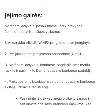
Įėjimo gairės:
Norėdami dalyvauti pasauliniame Forex prekybos
čempionate, atlikite šiuos veiksmus:
1. Atidarykite oficialią WikiFX programą savo įrenginyje.
2. Prisijunkite prie programos naudodami „Gmail“.
3. Norėdami dalyvauti konkurse, pagrindiniame meniu
raskite ir pasirinkite Demonstracinio konkurso parinktį.
4. Prekybos emuliatoriaus arba demonstracinio konkurso
skiltyje užbaikite registraciją.
Pasirinkite iš dalyvaujančių brokerių sąrašo ir
prisijunkite prie savo prekybos paskyros, kad