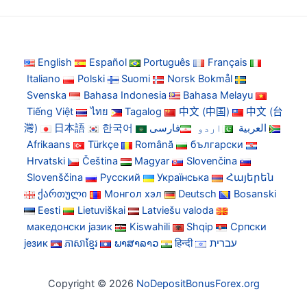
English
Español
Português
Français
Italiano
Polski
Suomi
Norsk Bokmål
Svenska
Bahasa Indonesia
Bahasa Melayu
Tiếng Việt
ไทย
Tagalog
中文 (中国)
中文 (台
灣)
日本語
한국어
فارسی
اردو
العربية
Afrikaans
Türkçe
Română
български
Hrvatski
Čeština
Magyar
Slovenčina
Slovenščina
Русский
Українська
Հայերեն
ქართული
Монгол хэл
Deutsch
Bosanski
Eesti
Lietuviškai
Latviešu valoda
македонски јазик
Kiswahili
Shqip
Српски
језик
ភាសាខ្មែរ
ພາສາລາວ
हिन्दी
עברית
Copyright © 2026
NoDepositBonusForex.org