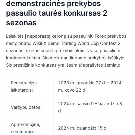
demonstracinės prekybos
pasaulio taurės konkursas 2
sezonas
Leiskitės į nepaprastą kelionę su pasauliniu Forex prekybos
čempionatu: WikiFX Demo Trading World Cup Contest 2
sezonas, skirtas suburti prekybininkus iš viso pasaulio ir
konkuruoti dinamiškame ir naudingame prekybos iššūkyje.
Šis prestižinis konkursas yra išsamiai aprašytas žemiau:
Registracijos
2023 m. gruodžio 27 d. – 2024
laikotarpis:
m. kovo 22 d
2024 m. sausio 9 – balandžio 8
Varžybų datos:
d
Apdovanojimų
2024 m. balandžio 15 d
ceremonija: