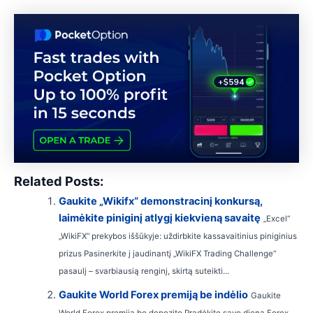
Related Posts:
Gaukite „Wikifx“ demonstracinį konkursą,
laimėkite piniginį atlygį kiekvieną savaitę
„Excel“
„WikiFX“ prekybos iššūkyje: uždirbkite kassavaitinius piniginius
prizus Pasinerkite į jaudinantį „WikiFX Trading Challenge“
pasaulį – svarbiausią renginį, skirtą suteikti...
Gaukite World Forex premiją be indėlio
Gaukite
World Forex premiją be depozito Pradėkite savo dieną Forex