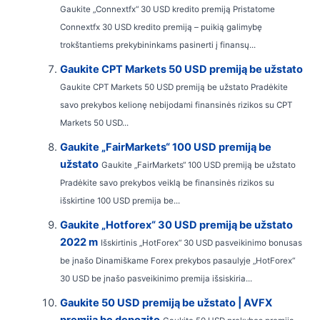
Gaukite „Connextfx“ 30 USD kredito premiją Pristatome
Connextfx 30 USD kredito premiją – puikią galimybę
trokštantiems prekybininkams pasinerti į finansų...
Gaukite CPT Markets 50 USD premiją be užstato
Gaukite CPT Markets 50 USD premiją be užstato Pradėkite
savo prekybos kelionę nebijodami finansinės rizikos su CPT
Markets 50 USD...
Gaukite „FairMarkets“ 100 USD premiją be
užstato
Gaukite „FairMarkets“ 100 USD premiją be užstato
Pradėkite savo prekybos veiklą be finansinės rizikos su
išskirtine 100 USD premija be...
Gaukite „Hotforex“ 30 USD premiją be užstato
2022 m
Išskirtinis „HotForex“ 30 USD pasveikinimo bonusas
be įnašo Dinamiškame Forex prekybos pasaulyje „HotForex“
30 USD be įnašo pasveikinimo premija išsiskiria...
Gaukite 50 USD premiją be užstato | AVFX
premija be depozito