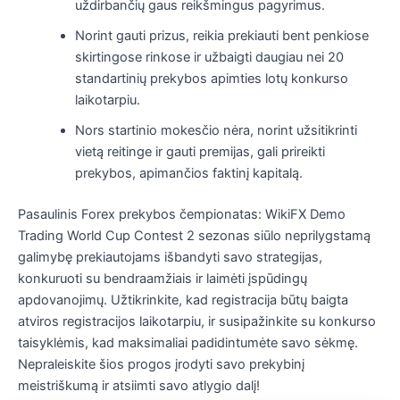
uždirbančių gaus reikšmingus pagyrimus.
Norint gauti prizus, reikia prekiauti bent penkiose
skirtingose ​​rinkose ir užbaigti daugiau nei 20
standartinių prekybos apimties lotų konkurso
laikotarpiu.
Nors startinio mokesčio nėra, norint užsitikrinti
vietą reitinge ir gauti premijas, gali prireikti
prekybos, apimančios faktinį kapitalą.
Pasaulinis Forex prekybos čempionatas: WikiFX Demo
Trading World Cup Contest 2 sezonas siūlo neprilygstamą
galimybę prekiautojams išbandyti savo strategijas,
konkuruoti su bendraamžiais ir laimėti įspūdingų
apdovanojimų. Užtikrinkite, kad registracija būtų baigta
atviros registracijos laikotarpiu, ir susipažinkite su konkurso
taisyklėmis, kad maksimaliai padidintumėte savo sėkmę.
Nepraleiskite šios progos įrodyti savo prekybinį
meistriškumą ir atsiimti savo atlygio dalį!