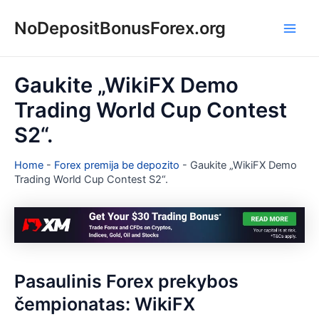
Pereiti
NoDepositBonusForex.org
prie
Main
turinio
Men
Gaukite „WikiFX Demo
Trading World Cup Contest
S2“.
Home
-
Forex premija be depozito
-
Gaukite „WikiFX Demo
Trading World Cup Contest S2“.
Pasaulinis Forex prekybos
čempionatas: WikiFX