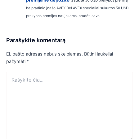
Gaukite 50 USD prekybos premiją
be pradinio įnašo AVFX Dėl AVFX specialiai sukurtos 50 USD
prekybos premijos naujokams, pradėti savo...
Parašykite komentarą
El. pašto adresas nebus skelbiamas.
Būtini laukeliai
pažymėti
*
Rašykite
čia...