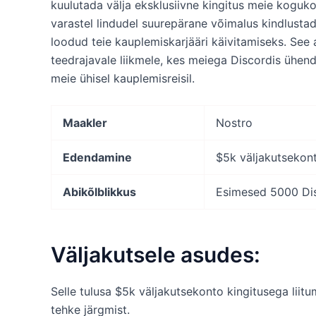
kuulutada välja eksklusiivne kingitus meie koguko
varastel lindudel suurepärane võimalus kindlusta
loodud teie kauplemiskarjääri käivitamiseks. Se
teedrajavale liikmele, kes meiega Discordis ühend
meie ühisel kauplemisreisil.
Maakler
Nostro
Edendamine
$5k väljakutsekont
Abikõlblikkus
Esimesed 5000 Disc
Väljakutsele asudes:
Selle tulusa $5k väljakutsekonto kingitusega liit
tehke järgmist.