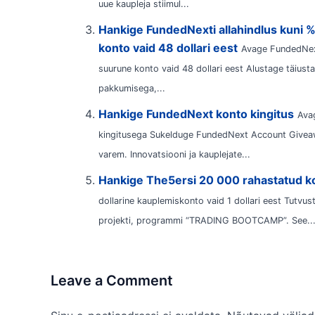
uue kaupleja stiimul...
Hankige FundedNexti allahindlus kuni 
konto vaid 48 dollari eest
Avage FundedNext
suurune konto vaid 48 dollari eest Alustage täiu
pakkumisega,...
Hankige FundedNext konto kingitus
Ava
kingitusega Sukelduge FundedNext Account Giveawa
varem. Innovatsiooni ja kauplejate...
Hankige The5ersi 20 000 rahastatud ko
dollarine kauplemiskonto vaid 1 dollari eest Tutv
projekti, programmi “TRADING BOOTCAMP”. See..
Leave a Comment