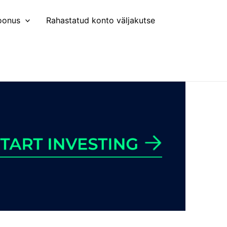
oonus
Rahastatud konto väljakutse