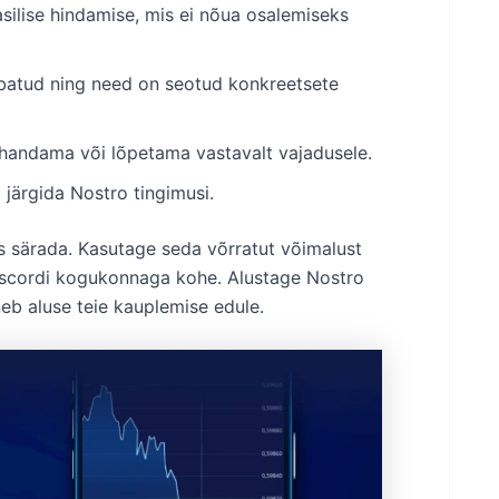
silise hindamise, mis ei nõua osalemiseks
ubatud ning need on seotud konkreetsete
handama või lõpetama vastavalt vajadusele.
järgida Nostro tingimusi.
 särada. Kasutage seda võrratut võimalust
Discordi kogukonnaga kohe. Alustage Nostro
eb aluse teie kauplemise edule.