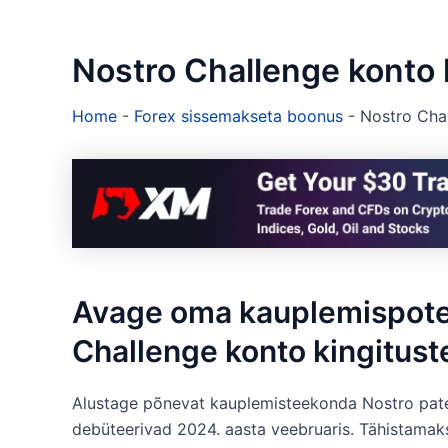
Nostro Challenge konto 
Home
-
Forex sissemakseta boonus
-
Nostro Chal
Avage oma kauplemispoten
Challenge konto kingitust
Alustage põnevat kauplemisteekonda Nostro paten
debüteerivad 2024. aasta veebruaris. Tähistamaks