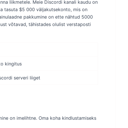
nna liikmetele. Meie Discordi kanali kaudu on
da tasuta $5 000 väljakutsekonto, mis on
e ainulaadne pakkumine on ette nähtud 5000
ust võtavad, tähistades olulist verstaposti
o kingitus
ordi serveri liiget
umine on imelihtne. Oma koha kindlustamiseks