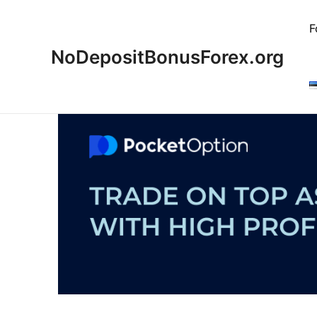
Skip
to
F
content
NoDepositBonusForex.org