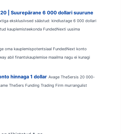
%20 | Suurepärane 6 000 dollari suurune
iga eksklusiivsed säästud: kindlustage 6 000 dollari
statud kauplemisteekonda FundedNexti uusima
ge oma kauplemispotentsiaal FundedNext konto
y abil finantskauplemise maailma nagu ei kunagi
nto hinnaga 1 dollar
Avage The5ersis 20 000-
ustame The5ers Funding Trading Firm murrangulist
.