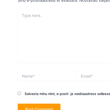
Sinu e-postiaadressi ei avaldata.
Nõutavad väljad
Type
here..
Name*
Email*
Salvesta minu nimi, e-posti- ja veebiaadress selless