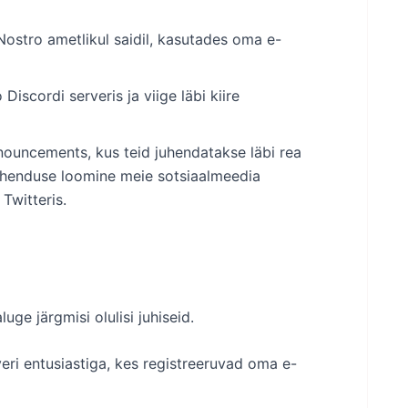
ostro ametlikul saidil, kasutades oma e-
scordi serveris ja viige läbi kiire
ouncements, kus teid juhendatakse läbi rea
ühenduse loomine meie sotsiaalmeedia
Twitteris.
ge järgmisi olulisi juhiseid.
eri entusiastiga, kes registreeruvad oma e-