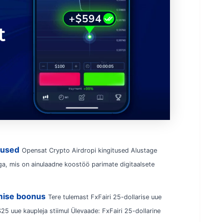
tused
Opensat Crypto Airdropi kingitused Alustage
a, mis on ainulaadne koostöö parimate digitaalsete
amise boonus
Tere tulemast FxFairi 25-dollarise uue
25 uue kaupleja stiimul Ülevaade: FxFairi 25-dollarine