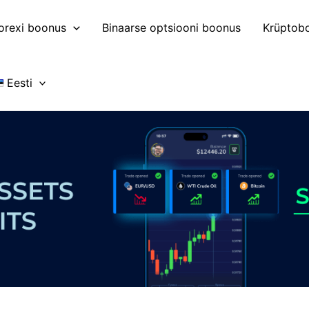
orexi boonus
Binaarse optsiooni boonus
Krüptob
Eesti