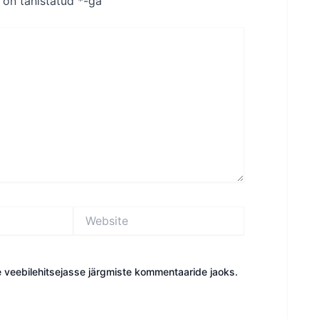
 on tähistatud
*
-ga
Website
e veebilehitsejasse järgmiste kommentaaride jaoks.