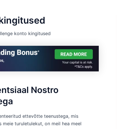
kingitused
lenge konto kingitused
tsiaal Nostro
ega
teeritud ettevõtte teenustega, mis
 meie turuletulekut, on meil hea meel