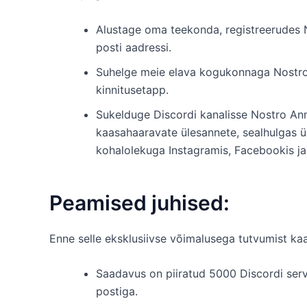
Alustage oma teekonda, registreerudes N
posti aadressi.
Suhelge meie elava kogukonnaga Nostro Di
kinnitusetapp.
Sukelduge Discordi kanalisse Nostro Ann
kaasahaaravate ülesannete, sealhulgas 
kohalolekuga Instagramis, Facebookis ja 
Peamised juhised:
Enne selle eksklusiivse võimalusega tutvumist kaalu
Saadavus on piiratud 5000 Discordi serv
postiga.