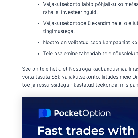
Väljakutsekonto läbib põhjaliku kolmefaa
rahalisi investeeringuid.
Väljakutsekontode ülekandmine ei ole l
tingimustega.
Nostro on volitatud seda kampaaniat ko
Teie osalemine tähendab teie nõusolekut 
See on teie hetk, et Nostroga kaubandusmaailmas
võita tasuta $5k väljakutsekonto, liitudes meie 
toe ja ressurssidega rikastatud teekonda, mis pan