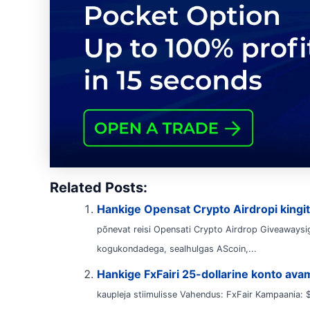
Related Posts:
Hankige Opensat Crypto Airdropi kingi
põnevat reisi Opensati Crypto Airdrop Giveawaysig
kogukondadega, sealhulgas AScoin,...
Hankige FxFairi 25-dollarine konto av
kaupleja stiimulisse Vahendus: FxFair Kampaania: $