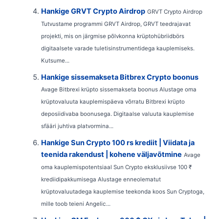
Hankige GRVT Crypto Airdrop
GRVT Crypto Airdrop
Tutvustame programmi GRVT Airdrop, GRVT teedrajavat
projekti, mis on järgmise põlvkonna krüptohübriidbörs
digitaalsete varade tuletisinstrumentidega kauplemiseks.
Kutsume...
Hankige sissemakseta Bitbrex Crypto boonus
Avage Bitbrexi krüpto sissemakseta boonus Alustage oma
krüptovaluuta kauplemispäeva võrratu Bitbrexi krüpto
deposiidivaba boonusega. Digitaalse valuuta kauplemise
sfääri juhtiva platvormina...
Hankige Sun Crypto 100 rs krediit | Viidata ja
teenida rakendust | kohene väljavõtmine
Avage
oma kauplemispotentsiaal Sun Crypto eksklusiivse 100 ₹
krediidipakkumisega Alustage enneolematut
krüptovaluutadega kauplemise teekonda koos Sun Cryptoga,
mille toob teieni Angelic...