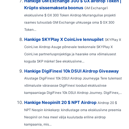
Hankige GM Exchange 300 $ GX airdrop Token |
Krüpto sissemakseta boonus
GM Exchange’i
eksklusiivne $ GX 300 Token Airdrop Murrangulise projekti
raames tutvustab GM Exchange uhkusega oma $ GX 300
Token...
Hankige SKYPlay X CoinLive lennupilet
SKYPlay X
CoinLive Airdrop Asuge põnevale teekonnale SKYPlay X
CoinLive partnerlusprojektiga ja haarake oma võimalusest
koguda SKP märke! See eksklusiivne...
Hankige DigiFinexi 10k DSUI Airdrop Giveaway
Alustage DigiFinexi 10k DSUI Airdrop Journeyga Tere tulemast
võimaluste väravasse DigiFinexi loodud eksklusiivse
kampaaniaga DigiFinex 10k DSUI Airdrop Journey. DigiFinex,...
Hankige Neopinilt 20 $ NPT Airdrop
Airdrop 20 $
NPT Neopin kinkekarp: kindlustage oma eksklusiivne preemia
Neopinil on hea meel välja kuulutada eriline airdrop
kampaania, mis...