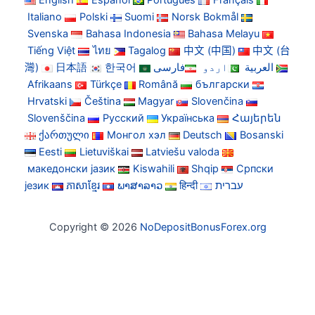
English
Español
Português
Français
Italiano
Polski
Suomi
Norsk Bokmål
Svenska
Bahasa Indonesia
Bahasa Melayu
Tiếng Việt
ไทย
Tagalog
中文 (中国)
中文 (台
灣)
日本語
한국어
فارسی
اردو
العربية
Afrikaans
Türkçe
Română
български
Hrvatski
Čeština
Magyar
Slovenčina
Slovenščina
Русский
Українська
Հայերեն
ქართული
Монгол хэл
Deutsch
Bosanski
Eesti
Lietuviškai
Latviešu valoda
македонски јазик
Kiswahili
Shqip
Српски
језик
ភាសាខ្មែរ
ພາສາລາວ
हिन्दी
עברית
Copyright © 2026
NoDepositBonusForex.org