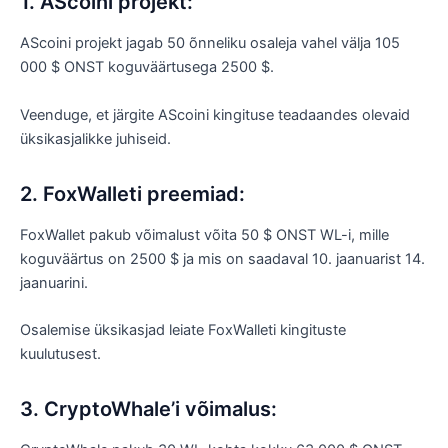
1. AScoini projekt:
AScoini projekt jagab 50 õnneliku osaleja vahel välja 105
000 $ ONST koguväärtusega 2500 $.
Veenduge, et järgite AScoini kingituse teadaandes olevaid
üksikasjalikke juhiseid.
2. FoxWalleti preemiad:
FoxWallet pakub võimalust võita 50 $ ONST WL-i, mille
koguväärtus on 2500 $ ja mis on saadaval 10. jaanuarist 14.
jaanuarini.
Osalemise üksikasjad leiate FoxWalleti kingituste
kuulutusest.
3. CryptoWhale’i võimalus: