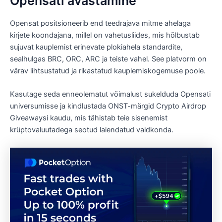
Opensati avastamine
Opensat positsioneerib end teedrajava mitme ahelaga
kirjete koondajana, millel on vahetusliides, mis hõlbustab
sujuvat kauplemist erinevate plokiahela standardite,
sealhulgas BRC, ORC, ARC ja teiste vahel. See platvorm on
värav lihtsustatud ja rikastatud kauplemiskogemuse poole.
Kasutage seda enneolematut võimalust sukelduda Opensati
universumisse ja kindlustada ONST-märgid Crypto Airdrop
Giveawaysi kaudu, mis tähistab teie sisenemist
krüptovaluutadega seotud laiendatud valdkonda.