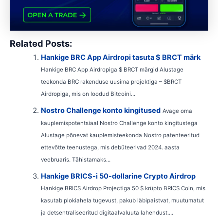
Related Posts:
Hankige BRC App Airdropi tasuta $ BRCT märk
Hankige BRC App Airdropiga $ BRCT märgid Alustage
teekonda BRC rakenduse uusima projektiga – $BRCT
Airdropiga, mis on loodud Bitcoini...
Nostro Challenge konto kingitused
Avage oma
kauplemispotentsiaal Nostro Challenge konto kingitustega
Alustage põnevat kauplemisteekonda Nostro patenteeritud
ettevõtte teenustega, mis debüteerivad 2024. aasta
veebruaris. Tähistamaks...
Hankige BRICS-i 50-dollarine Crypto Airdrop
Hankige BRICS Airdrop Projectiga 50 $ krüpto BRICS Coin, mis
kasutab plokiahela tugevust, pakub läbipaistvat, muutumatut
ja detsentraliseeritud digitaalvaluuta lahendust....