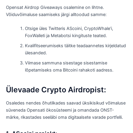
Opensat Airdrop Giveaways osalemine on lihtne.
Võiduvõimaluse saamiseks järgi alltoodud samme:
Otsige üles Twitteris AScoini, CryptoWhale’i,
FoxWalleti ja Metabotsi kingituste teated.
Kvalifitseerumiseks täitke teadaannetes kirjeldatud
ülesanded.
Viimase sammuna sisestage sisestamise
lõpetamiseks oma Bitcoini rahakoti aadress.
Ülevaade Crypto Airdropist:
Osaledes nendes õhutilkades saavad üksikisikud võimaluse
süveneda Opensati ökosüsteemi ja omandada ONST-
märke, rikastades seeläbi oma digitaalsete varade portfelli.