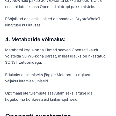
CryptoWhale pakub 30 WL-kohta kokku 63 000 $ ONST
eest, aidates kaasa Opensati airdropi pakkumistele.
Põhjalikud osalemisjuhised on saadaval CryptoWhale’i
kingituse kuulutuses.
4. Metabotide võimalus:
Metabotsi kogukonna liikmed saavad Opensati kaudu
võistelda 50 WL-koha pärast, millest igaüks on rikastatud
$ONST žetoonidega.
Edukaks osalemiseks järgige Metabotsi kingituste
väljakuulutamise juhiseid.
Optimaalsete tulemuste saavutamiseks järgige iga
kogukonna konkreetseid kinkimisjuhiseid.