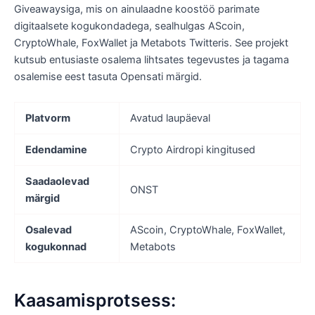
Giveawaysiga, mis on ainulaadne koostöö parimate
digitaalsete kogukondadega, sealhulgas AScoin,
CryptoWhale, FoxWallet ja Metabots Twitteris. See projekt
kutsub entusiaste osalema lihtsates tegevustes ja tagama
osalemise eest tasuta Opensati märgid.
Platvorm
Avatud laupäeval
Edendamine
Crypto Airdropi kingitused
Saadaolevad
ONST
märgid
Osalevad
AScoin, CryptoWhale, FoxWallet,
kogukonnad
Metabots
Kaasamisprotsess: