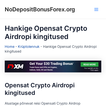
Skip
NoDepositBonusForex.org
to
Main
content
Men
Hankige Opensat Crypto
Airdropi kingitused
Home
-
Krüptolennuk
-
Hankige Opensat Crypto Airdropi
kingitused
Opensat Crypto Airdropi
kingitused
Alustage põnevat reisi Opensati Crypto Airdrop