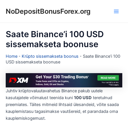
Skip
NoDepositBonusForex.org
to
Main
content
Men
Saate Binance’i 100 USD
sissemakseta boonuse
Home
-
Krüpto sissemakseta boonus
-
Saate Binance’i 100
USD sissemakseta boonuse
Juhtiv krüptovaluutavahetus Binance pakub uutele
kasutajatele võimalust teenida kuni
100 USD
teretulnud
preemiates. Täites mitmeid lihtsaid ülesandeid, võite saada
kauplemistasu tagasimakse vautšereid, et parandada oma
kauplemiskogemust.