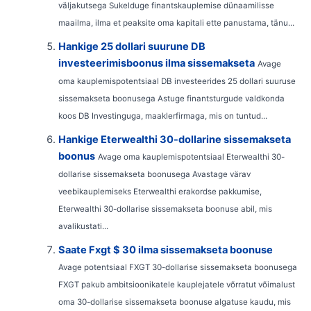
väljakutsega Sukelduge finantskauplemise dünaamilisse
maailma, ilma et peaksite oma kapitali ette panustama, tänu...
Hankige 25 dollari suurune DB
investeerimisboonus ilma sissemakseta
Avage
oma kauplemispotentsiaal DB investeerides 25 dollari suuruse
sissemakseta boonusega Astuge finantsturgude valdkonda
koos DB Investinguga, maaklerfirmaga, mis on tuntud...
Hankige Eterwealthi 30-dollarine sissemakseta
boonus
Avage oma kauplemispotentsiaal Eterwealthi 30-
dollarise sissemakseta boonusega Avastage värav
veebikauplemiseks Eterwealthi erakordse pakkumise,
Eterwealthi 30-dollarise sissemakseta boonuse abil, mis
avalikustati...
Saate Fxgt $ 30 ilma sissemakseta boonuse
Avage potentsiaal FXGT 30-dollarise sissemakseta boonusega
FXGT pakub ambitsioonikatele kauplejatele võrratut võimalust
oma 30-dollarise sissemakseta boonuse algatuse kaudu, mis