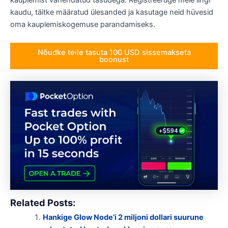
kauplemist vähendatud tasudega. Registreeruge meie lingi
kaudu, täitke määratud ülesanded ja kasutage neid hüvesid
oma kauplemiskogemuse parandamiseks.
Nõudke teile tasuta 100 USD sissemakseta
boonust
Related Posts:
Hankige Glow Node’i 2 miljoni dollari suurune