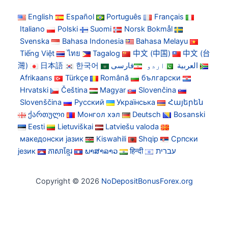
English
Español
Português
Français
Italiano
Polski
Suomi
Norsk Bokmål
Svenska
Bahasa Indonesia
Bahasa Melayu
Tiếng Việt
ไทย
Tagalog
中文 (中国)
中文 (台
灣)
日本語
한국어
فارسی
اردو
العربية
Afrikaans
Türkçe
Română
български
Hrvatski
Čeština
Magyar
Slovenčina
Slovenščina
Русский
Українська
Հայերեն
ქართული
Монгол хэл
Deutsch
Bosanski
Eesti
Lietuviškai
Latviešu valoda
македонски јазик
Kiswahili
Shqip
Српски
језик
ភាសាខ្មែរ
ພາສາລາວ
हिन्दी
עברית
Copyright © 2026
NoDepositBonusForex.org