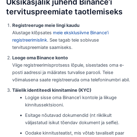
Üksikasjalik juhend Binance’i
tervituspreemiate taotlemiseks
Registreeruge meie lingi kaudu
Alustage klõpsates
meie eksklusiivne Binance’i
registreerimislink
. See tagab teie sobivuse
tervituspreemiate saamiseks.
Looge oma Binance konto
Viige registreerimisprotsess lõpule, sisestades oma e-
posti aadressi ja määrates turvalise parooli. Teise
võimalusena saate registreeruda oma telefoninumbri abil.
Täielik identiteedi kinnitamine (KYC)
Logige sisse oma Binance’i kontole ja liikuge
kinnitussektsiooni.
Esitage nõutavad dokumendid (nt riiklikult
väljastatud isikut tõendav dokument ja selfie).
Oodake kinnitusteatist, mis võtab tavaliselt paar