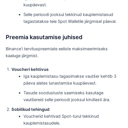
kuupäevast.
Selle perioodi jooksul tekkinud kauplemistasud
tagastatakse teie Spot Walletile järgmisel päeval.
Preemia kasutamise juhised
Binance’i tervituspreemiate eeliste maksimeerimiseks
kaaluge järgmist.
Voucheri kehtivus
Iga kauplemistasu tagasimakse vautšer kehtib 3
päeva alates lunastamise kuupäevast.
Tasude soodustuste saamiseks kasutage
vautšereid selle perioodi jooksul kindlasti ära.
Sobilikud tehingud
Voucherid kehtivad Spot-turul tekkinud
kauplemistasudele.