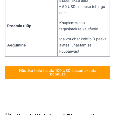
sissemakse eest
– 50 USD esimese tehingu
eest
Kauplemistasu
Preemia tüüp
tagasimakse vautšerid
Iga voucher kehtib 3 päeva
Aegumine
alates lunastamise
kuupäevast
Nõudke teile tasuta 100 USD sissemakseta
boonust