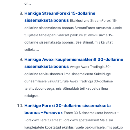
on...
Hankige StreamForexi 15-dollarine
sissemakseta boonus
Eksklusiivne StreamForexi 15-
dollarine sissemakseta boonus StreamForex tutvustab uutele
tulijatele tähelepanuväärset pakkumist: eksklusiivne 15-
dollarine sissemakseta boonus. See stiimul, mis käivitati
selleks,...
Hankige Awexi kauplemismaaklerilt 30-dollarine
sissemakseta boonus
Avage Awex Tradingis 30-
dollarine tervitusboonus ilma sissemakseta Sukelduge
dünaamilisele valuutaturule Awex Tradingu 30-dollarise
tervitusboonusega, mis võimaldab teil kaubelda ilma
esialgse...
Hankige Forexi 30-dollarine sissemakseta
boonus – Forexvox
Forex 30 $ sissemakseta boonus –
Forexvox Tere tulemast Forexvoxi spetsiaalselt Malaisia ​​
kauplejatele koostatud eksklusiivsele pakkumisele, mis pakub