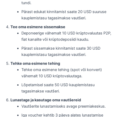
tundi.
Pärast edukat kinnitamist saate 20 USD suuruse
kauplemistasu tagasimakse vautšeri.
Tee oma esimene sissemakse
Deponeerige vähemalt 10 USD krüptovaluutas P2P,
fiat kanalite või krüptodeposiidi kaudu.
Pärast sissemakse kinnitamist saate 30 USD
kauplemistasu tagasimakse vautšeri.
Tehke oma esimene tehing
Tehke oma esimene tehing (spot või konvert)
vähemalt 10 USD krüptovaluutaga.
Lõpetamisel saate 50 USD kauplemistasu
tagasimakse vautšeri.
Lunastage ja kasutage oma vautšereid
Vautšerite lunastamiseks avage preemiakeskus.
Iga voucher kehtib 3 päeva alates lunastamise