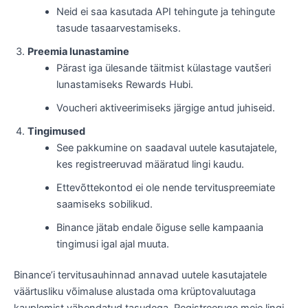
Neid ei saa kasutada API tehingute ja tehingute
tasude tasaarvestamiseks.
Preemia lunastamine
Pärast iga ülesande täitmist külastage vautšeri
lunastamiseks Rewards Hubi.
Voucheri aktiveerimiseks järgige antud juhiseid.
Tingimused
See pakkumine on saadaval uutele kasutajatele,
kes registreeruvad määratud lingi kaudu.
Ettevõttekontod ei ole nende tervituspreemiate
saamiseks sobilikud.
Binance jätab endale õiguse selle kampaania
tingimusi igal ajal muuta.
Binance’i tervitusauhinnad annavad uutele kasutajatele
väärtusliku võimaluse alustada oma krüptovaluutaga