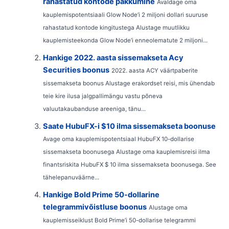
rahastatud kontode pakkumine
Avaldage oma
kauplemispotentsiaali Glow Node’i 2 miljoni dollari suuruse
rahastatud kontode kingitustega Alustage muutlikku
kauplemisteekonda Glow Node’i enneolematute 2 miljoni...
Hankige 2022. aasta sissemakseta Acy
Securities boonus
2022. aasta ACY väärtpaberite
sissemakseta boonus Alustage erakordset reisi, mis ühendab
teie kire ilusa jalgpallimängu vastu põneva
valuutakaubanduse areeniga, tänu...
Saate HubuFX-i $10 ilma sissemakseta boonuse
Avage oma kauplemispotentsiaal HubuFX 10-dollarise
sissemakseta boonusega Alustage oma kauplemisreisi ilma
finantsriskita HubuFX $ 10 ilma sissemakseta boonusega. See
tähelepanuväärne...
Hankige Bold Prime 50-dollarine
telegrammivõistluse boonus
Alustage oma
kauplemisseiklust Bold Prime’i 50-dollarise telegrammi