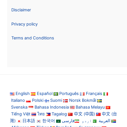
Disclaimer
Privacy policy
Terms and Conditions
English
Español
Português
Français
Italiano
Polski
Suomi
Norsk Bokmål
Svenska
Bahasa Indonesia
Bahasa Melayu
Tiếng Việt
ไทย
Tagalog
中文 (中国)
中文 (台
灣)
日本語
한국어
فارسی
اردو
العربية