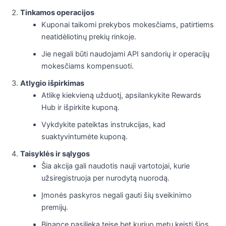
Tinkamos operacijos
Kuponai taikomi prekybos mokesčiams, patirtiems
neatidėliotinų prekių rinkoje.
Jie negali būti naudojami API sandorių ir operacijų
mokesčiams kompensuoti.
Atlygio išpirkimas
Atlikę kiekvieną užduotį, apsilankykite Rewards
Hub ir išpirkite kuponą.
Vykdykite pateiktas instrukcijas, kad
suaktyvintumėte kuponą.
Taisyklės ir sąlygos
Šia akcija gali naudotis nauji vartotojai, kurie
užsiregistruoja per nurodytą nuorodą.
Įmonės paskyros negali gauti šių sveikinimo
premijų.
Binance pasilieka teisę bet kuriuo metu keisti šios