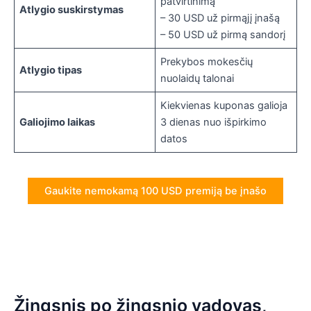
patvirtinimą
Atlygio suskirstymas
– 30 USD už pirmąjį įnašą
– 50 USD už pirmą sandorį
Prekybos mokesčių
Atlygio tipas
nuolaidų talonai
Kiekvienas kuponas galioja
Galiojimo laikas
3 dienas nuo išpirkimo
datos
Gaukite nemokamą 100 USD premiją be įnašo
Žingsnis po žingsnio vadovas,