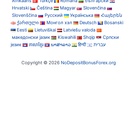
Afrikaans
Türkçe
Română
български
Hrvatski
Čeština
Magyar
Slovenčina
Slovenščina
Русский
Українська
Հայերեն
ქართული
Монгол хэл
Deutsch
Bosanski
Eesti
Lietuviškai
Latviešu valoda
македонски јазик
Kiswahili
Shqip
Српски
језик
ភាសាខ្មែរ
ພາສາລາວ
हिन्दी
עברית
Copyright © 2026
NoDepositBonusForex.org