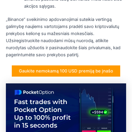
akcijos sąlygas.
„Binance“ sveikinimo apdovanojimai suteikia vertingą
galimybę naujiems vartotojams pradėti savo kriptovaliutų
prekybos kelionę su mažesniais mokesčiais.
Užsiregistruokite naudodami mūsų nuorodą, atlikite
nurodytas užduotis ir pasinaudokite šiais privalumais, kad
pagerintumėte savo prekybos patirtį.
Gaukite nemokamą 100 USD premiją be įnašo