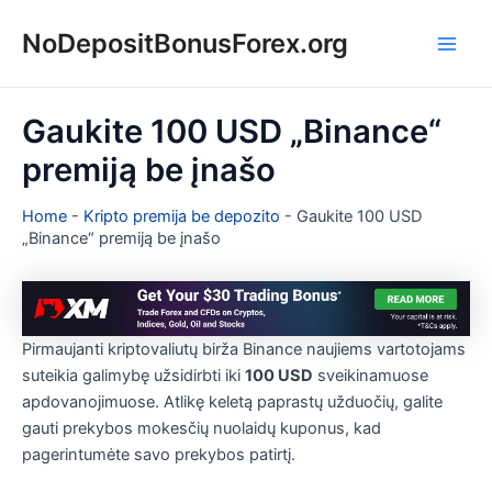
Pereiti
NoDepositBonusForex.org
prie
Main
turinio
Men
Gaukite 100 USD „Binance“
premiją be įnašo
Home
-
Kripto premija be depozito
-
Gaukite 100 USD
„Binance“ premiją be įnašo
Pirmaujanti kriptovaliutų birža Binance naujiems vartotojams
suteikia galimybę užsidirbti iki
100 USD
sveikinamuose
apdovanojimuose. Atlikę keletą paprastų užduočių, galite
gauti prekybos mokesčių nuolaidų kuponus, kad
pagerintumėte savo prekybos patirtį.