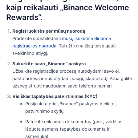
kaip reikalauti „Binance Welcome
Rewards“.
Registruokitės per mūsų nuorodą
Pradėkite spustelėdami
mūsų išskirtinė Binance
registracijos nuoroda
. Tai užtikrina jūsų teisę gauti
sveikinimo atlygį.
Sukurkite savo „Binance“ paskyrą
Užbaikite registracijos procesą nurodydami savo el.
pašto adresą ir nustatydami saugų slaptažodį. Arba galite
užsiregistruoti naudodami savo telefono numerį.
Visiškas tapatybės patvirtinimas (KYC)
Prisijunkite prie „Binance“ paskyros ir eikite į
patvirtinimo skyrių.
Pateikite reikiamus dokumentus (pvz., valdžios
išduotą asmens tapatybės dokumentą ir
asmenukę).