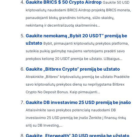
Gaukite BRICS $ 50 Crypto Airdrop
Gaukite 50 USD
kriptovaliutų naudodami BRICS Airdrop projektą BRICS moneta,
panaudojanti blokų grandinės tvirtumą, siūlo skaidrų,
nekintamą ir decentralizuotą skaitmeninės...
Gaukite nemokamą „Bybit 20 USDT“ premiją be
užstato
Bybit, pirmaujanti kriptovaliutų prekybos platforma,
suteikia puikią galimybę naujiems vartotojams pradėti savo
prekybos kelionę 20 USDT premija be užstato. Užbaigus...
Gaukite „Bitbrex Crypto“ premiją be užstato
Atrakinkite „Bitbrex“ kriptovaliutų premiją be užstato Pradėkite
savo kriptovaliutų prekybos dieną su neprilygstama Bitbrex
Crypto No Deposit Bonus. Kaip pirmaujanti...
Gaukite DB investavimo 25 USD premiją be įnašo
Atlaisvinkite savo prekybos potencialą naudodami DB
investavimo 25 USD premiją be įnašo Ženkite į finansų rinkų
sritį su DB Investing,...
Gaukite „Eterwealth“ 30 USD premiją be užstato