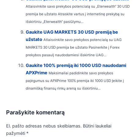
Atlaisvinkite savo prekybos potencialą su „Eterwealth“ 30 USD
premija be užstato Atraskite vartus į internetinę prekybą su
išskirtiniu „Eterwealth“ pasiūlymu...
Gaukite UAG MARKETS 30 USD premiją be
užstato
Atlaisvinkite savo prekybos potencialą su UAG
MARKETS 30 USD premija be užstato Pasinerkite į Forex
prekybos pasaulį naudodamiesi išskirtine UAG...
Gaukite 100% premiją iki 1000 USD naudodami
APXPrime
Maksimaliai padidinkite savo prekybos
pajėgumus su APXPrime 100% premija iki 1000 USD Įeikite į
dinamišką finansų rinkų areną su išskirtiniu...
Parašykite komentarą
El. pašto adresas nebus skelbiamas.
Būtini laukeliai
pažymėti
*