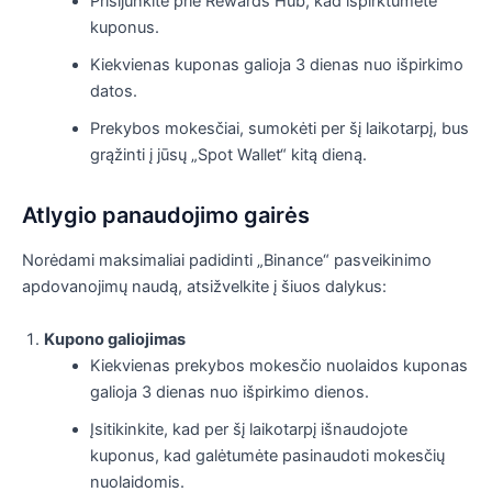
Prisijunkite prie Rewards Hub, kad išpirktumėte
kuponus.
Kiekvienas kuponas galioja 3 dienas nuo išpirkimo
datos.
Prekybos mokesčiai, sumokėti per šį laikotarpį, bus
grąžinti į jūsų „Spot Wallet“ kitą dieną.
Atlygio panaudojimo gairės
Norėdami maksimaliai padidinti „Binance“ pasveikinimo
apdovanojimų naudą, atsižvelkite į šiuos dalykus:
Kupono galiojimas
Kiekvienas prekybos mokesčio nuolaidos kuponas
galioja 3 dienas nuo išpirkimo dienos.
Įsitikinkite, kad per šį laikotarpį išnaudojote
kuponus, kad galėtumėte pasinaudoti mokesčių
nuolaidomis.