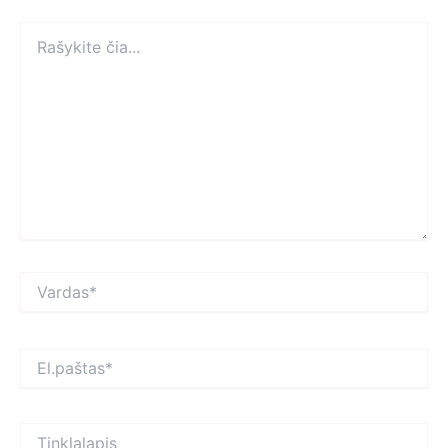
Rašykite
čia...
Vardas*
El.paštas*
Tinklalapis