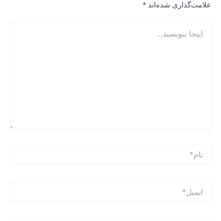
لامت‌گذاری شده‌اند
*
نجا
نویسید…
ام*
یمیل*