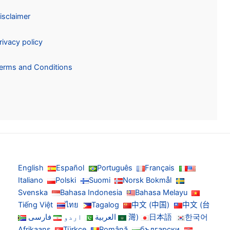
Disclaimer
Privacy policy
Terms and Conditions
English
Español
Português
Français
Italiano
Polski
Suomi
Norsk Bokmål
Svenska
Bahasa Indonesia
Bahasa Melayu
Tiếng Việt
ไทย
Tagalog
中文 (中国)
中文 (台
한국어
日本語
灣)
العربية
اردو
فارسی
Afrikaans
Türkçe
Română
български