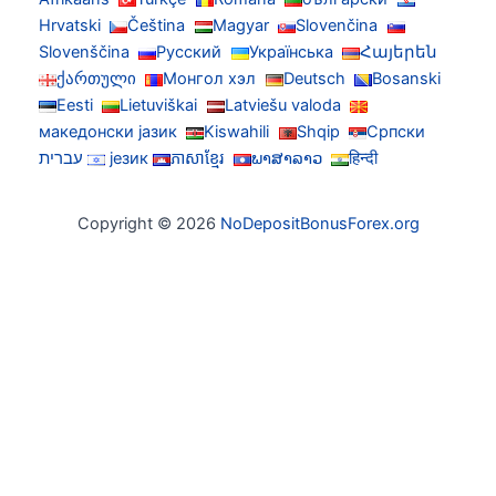
Hrvatski
Čeština
Magyar
Slovenčina
Slovenščina
Русский
Українська
Հայերեն
ქართული
Монгол хэл
Deutsch
Bosanski
Eesti
Lietuviškai
Latviešu valoda
македонски јазик
Kiswahili
Shqip
Српски
हिन्दी
ພາສາລາວ
ភាសាខ្មែរ
језик
עברית
Copyright © 2026
NoDepositBonusForex.org