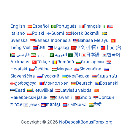
English
Español
Português
Français
Italiano
Polski
Suomi
Norsk Bokmål
Svenska
Bahasa Indonesia
Bahasa Melayu
Tiếng Việt
ไทย
Tagalog
中文 (中国)
中文 (台
한국어
日本語
灣)
العربية
اردو
فارسی
Afrikaans
Türkçe
Română
български
Hrvatski
Čeština
Magyar
Slovenčina
Slovenščina
Русский
Українська
Հայերեն
ქართული
Монгол хэл
Deutsch
Bosanski
Eesti
Lietuviškai
Latviešu valoda
македонски јазик
Kiswahili
Shqip
Српски
हिन्दी
ພາສາລາວ
ភាសាខ្មែរ
језик
עברית
Copyright © 2026
NoDepositBonusForex.org