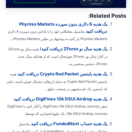
Related Posts
یک هدیه 6 دلاری بدون سپرده Phyntex Markets
دریافت کنید
پتانسیل معاملاتی خود را با پاداش بدون سپرده 6 دلاری
Phyntex Markets باز کنید به پیشنهاد بی نظیر Phyntex Markets،...
یک هدیه سال نو ZForex دریافت کنید!
هدیه سال نو ZForex!
در آغاز سال نو، ZForex خوشحال است که از هدایای سال جدید
ZForex، جشنی منحصر به...
یک هدیه بایننس Crypto Red Packet دریافت کنید
هدیه
بایننس Crypto Red Packet به دنیای ارزهای دیجیتال خوش آمدید، جایی
که بایننس، یک نام مشهور در صنعت، تبلیغ...
یک هدیه DigiFinex 10k DSUI Airdrop دریافت کنید
سفر DigiFinex 10k DSUI Airdrop Journey را آغاز کنید با DigiFinex
10k DSUI Airdrop Journey، یک تبلیغ انحصاری که توسط...
یک هدیه حساب FundedNext دریافت کنید
پتانسیل
معاملاتی خود را با هدیه حساب FundedNext باز کنید با اهدای حساب