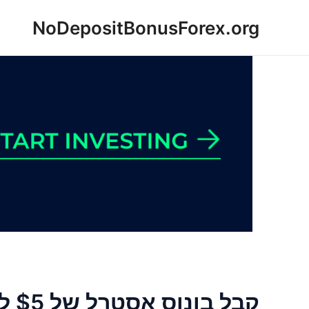
ילוג
NoDepositBonusForex.org
תוכן
קבל בונוס אסטרל של $5 ללא הפקדה