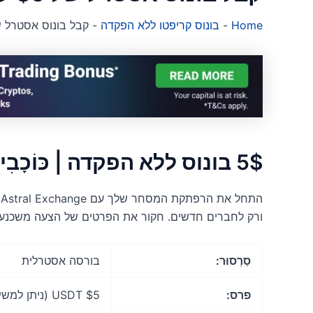
Home
-
בונוס קריפטו ללא הפקדה
-
קבל בונוס אסטרל של $5 ללא ה
5$ בונוס ללא הפקדה | כּוֹכָבִי
ורק לחברים חדשים. חקור את הפרטים של הצעה משכנעת 
סַרְסוּר:
בורסה אסטרלית
פרס:
$5 USDT (ניתן למשיכה)