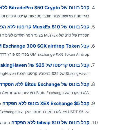
קבל בונוס של BitradePro $50 Crypto ללא הפקדה
בהזדמנות מרגשת עבור חובבי מטבעות קריפטוגרפיים וסוחרים כאחד, BitradePro נרגשת להכריז
קבל בונוס של MuskEx $10 קריפטו ללא הפקדה
הפקדה של $10 של MuskEx בצעד חסר תקדים לשיפור חוויית המשתמש...
קבל GM Exchange 300 $GX airdrop Token | בונוס קריפטו ללא הפקדה
Token Airdrop מאת GM Exchange בפרויקט פורץ דרך, GM Exchange חושפת בגאווה את $GX 300 Token...
קבל בונוס קריפטו של $25 של StakingHaven ללא הפקדה
StakingHaven של $25 במטבע קריפטו הצגת StakingHaven, פלטפורמה פורצת דרך בתחום הדינמי של...
קבל בונוס של Bitdu Exchange ללא הפקדה
ללא הפקדה של Bitdu Exchange צאו ליום המסחר שלכם ללא...
קבל XEX Exchange $5 בונוס ללא הפקדה
של $5 USDT צא להרפתקת המסחר שלך עם XEX Exchange...
קבל בונוס של bibvip $10 ללא הפקדה