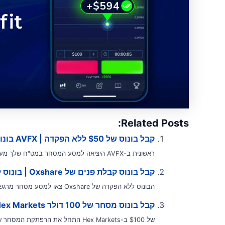
Related Posts:
קבל בונוס של $50 ללא הפקדה | AVFX בונוס ללא הפקדה
ראשונית ב-AVFX היציאה למסע המסחר במט"ח שלך מעולם לא הייתה נגישה או מזמינה...
קבל בונוס קבלת פנים של Oxshare | בונוס ללא הפקדה בפורקס
הבונוס ללא הפקדה של Oxshare צאו למסע מסחר מרגש עם בונוס ללא הפקדה שאין...
קבל בונוס מסחר של 100 דולר Hex Markets | בונוס ללא הפקדה בפורקס
של $100 ב-Hex Markets התחל את הרפתקת המסחר שלך עם דחיפה משמעותית מ-Hex Markets באמצעות הצעת...