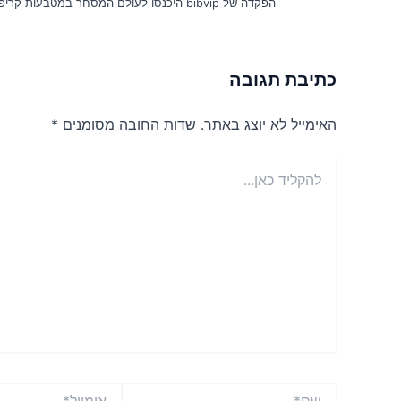
הפקדה של bibvip היכנסו לעולם המסחר במטבעות קריפטוגרפיים...
כתיבת תגובה
האימייל לא יוצג באתר.
שדות החובה מסומנים
*
להקליד
כאן...
שם*
אימייל*