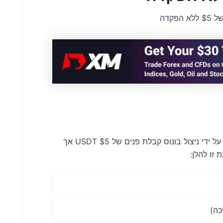
פקדה
התחל את הרפתקת המסחר שלך עם Astral Exchange על ידי ניצול בונוס קבלת פנים של $5 USDT אך
זו להלן: