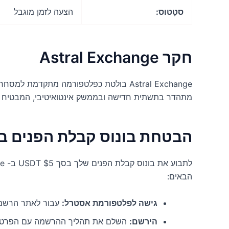
סטָטוּס:
הצעה לזמן מוגבל
חקר Astral Exchange
Astral Exchange בולטת כפלטפורמה מתקדמת ל
מתהדר בתשתית חדישה ובממשק אינטואיטיבי, המבטיח 
הבטחת בונוס קבלת הפנים בסך $5 T
הבאים:
גישה לפלטפורמת אסטרל:
עבור לאתר הרשמי של Exchange
הירשם:
השלם את תהליך ההרשמה עם הפרטים