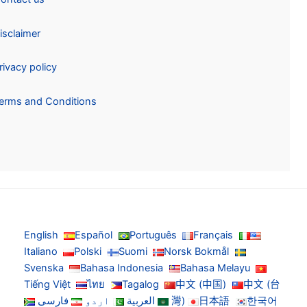
Disclaimer
Privacy policy
Terms and Conditions
English
Español
Português
Français
Italiano
Polski
Suomi
Norsk Bokmål
Svenska
Bahasa Indonesia
Bahasa Melayu
Tiếng Việt
ไทย
Tagalog
中文 (中国)
中文 (台
한국어
日本語
灣)
العربية
اردو
فارسی