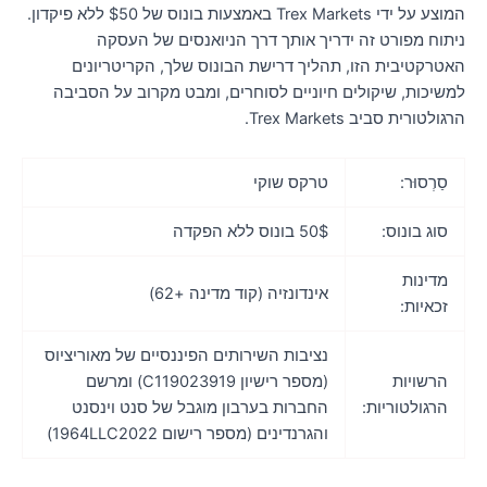
המוצע על ידי Trex Markets באמצעות בונוס של $50 ללא פיקדון.
יתוח מפורט זה ידריך אותך דרך הניואנסים של העסקה
אטרקטיבית הזו, תהליך דרישת הבונוס שלך, הקריטריונים
משיכות, שיקולים חיוניים לסוחרים, ומבט מקרוב על הסביבה
גולטורית סביב Trex Markets.
סַרְסוּר:
טרקס שוקי
סוג בונוס:
50$ בונוס ללא הפקדה
מדינות
אינדונזיה (קוד מדינה +62)
זכאיות:
נציבות השירותים הפיננסיים של מאוריציוס
הרשויות
(מספר רישיון C119023919) ומרשם
הרגולטוריות:
החברות בערבון מוגבל של סנט וינסנט
והגרנדינים (מספר רישום 1964LLC2022)