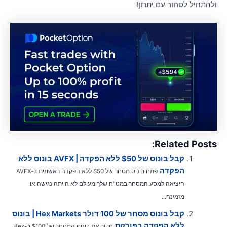
להתחיל לסחור עם יתרון!
Related Posts
קבל בונוס של $50 ללא הפקדה | AVFX בונוס ללא
הפקדה
פתח בונוס מסחר של $50 ללא הפקדה ראשונית ב-AVFX
היציאה למסע המסחר במט"ח שלך מעולם לא הייתה נגישה או
מזמינה...
קבל בונוס מסחר של 100 דולר Hex Markets | בונוס
ללא הפקדה בפורקס
חקור את בונוס המסחר של $100 ב-Hex