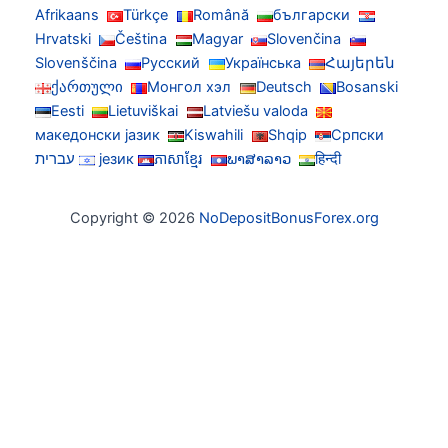
Afrikaans
Türkçe
Română
български
Hrvatski
Čeština
Magyar
Slovenčina
Slovenščina
Русский
Українська
Հայերեն
ქართული
Монгол хэл
Deutsch
Bosanski
Eesti
Lietuviškai
Latviešu valoda
македонски јазик
Kiswahili
Shqip
Српски
हिन्दी
ພາສາລາວ
ភាសាខ្មែរ
језик
עברית
Copyright © 2026
NoDepositBonusForex.org