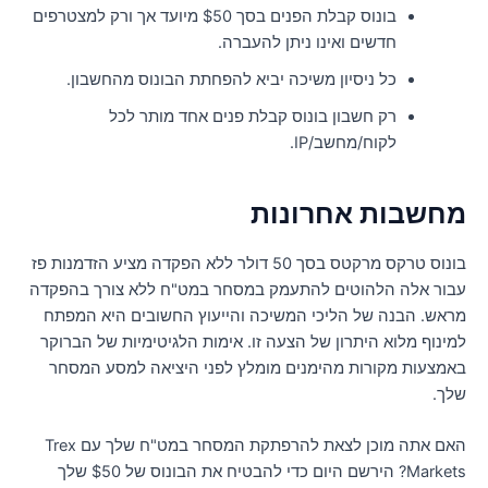
בונוס קבלת הפנים בסך $50 מיועד אך ורק למצטרפים
חדשים ואינו ניתן להעברה.
כל ניסיון משיכה יביא להפחתת הבונוס מהחשבון.
רק חשבון בונוס קבלת פנים אחד מותר לכל
לקוח/מחשב/IP.
חשבות אחרונות
בונוס טרקס מרקטס בסך 50 דולר ללא הפקדה מציע הזדמנות פז
בור אלה הלהוטים להתעמק במסחר במט"ח ללא צורך בהפקדה
ראש. הבנה של הליכי המשיכה והייעוץ החשובים היא המפתח
מינוף מלוא היתרון של הצעה זו. אימות הלגיטימיות של הברוקר
אמצעות מקורות מהימנים מומלץ לפני היציאה למסע המסחר
לך.
האם אתה מוכן לצאת להרפתקת המסחר במט"ח שלך עם Trex
Markets? הירשם היום כדי להבטיח את הבונוס של $50 שלך