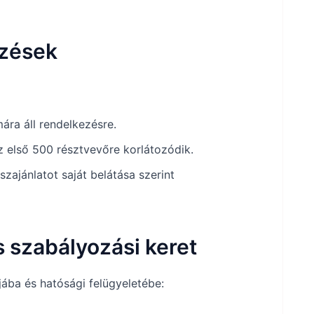
yzések
ára áll rendelkezésre.
az első 500 résztvevőre korlátozódik.
szajánlatot saját belátása szerint
s szabályozási keret
jába és hatósági felügyeletébe: