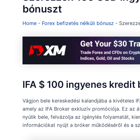
bónuszt
Home
-
Forex befizetés nélküli bónusz
-
Szerezze
IFA $ 100 ingyenes kredit
Vágjon bele kereskedési kalandjába a kivételes IF
amely az IFA Broker exkluzív promóciója. Ez az 
nyúlik bele, felvázolja az igénylés folyamatát, kie
információkat nyújt a bróker működéséről és a s