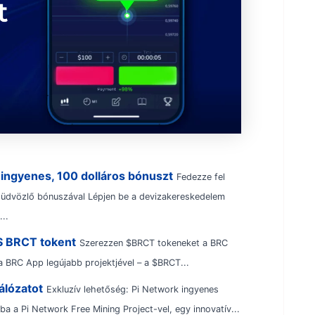
 ingyenes, 100 dolláros bónuszt
Fedezze fel
s üdvözlő bónuszával Lépjen be a devizakereskedelem
..
$ BRCT tokent
Szerezzen $BRCT tokeneket a BRC
a BRC App legújabb projektjével – a $BRCT...
álózatot
Exkluzív lehetőség: Pi Network ingyenes
sba a Pi Network Free Mining Project-vel, egy innovatív...