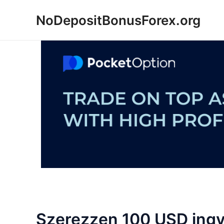
Skip
NoDepositBonusForex.org
to
content
Szerezzen 100 USD ingy