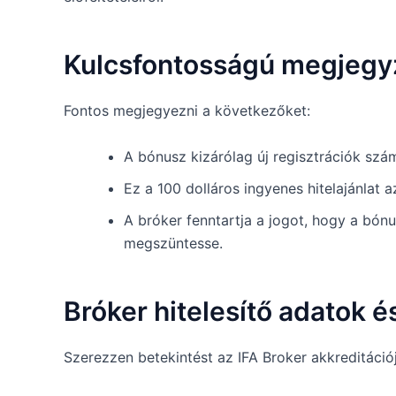
Kulcsfontosságú megjeg
Fontos megjegyezni a következőket:
A bónusz kizárólag új regisztrációk szám
Ez a 100 dolláros ingyenes hitelajánlat 
A bróker fenntartja a jogot, hogy a bónu
megszüntesse.
Bróker hitelesítő adatok é
Szerezzen betekintést az IFA Broker akkreditáció