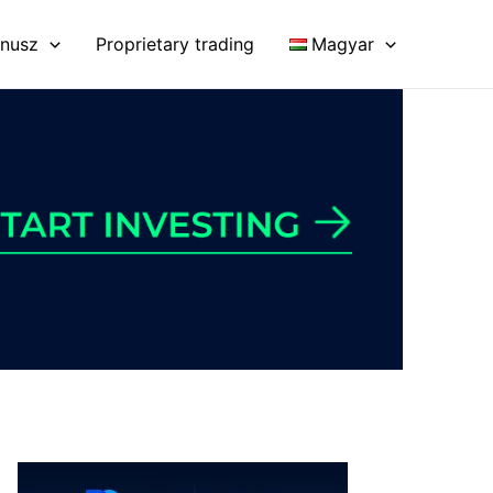
ónusz
Proprietary trading
Magyar