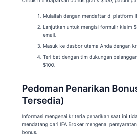
Untuk mendapatkan bonus gratis $100, patuhi pa
Mulailah dengan mendaftar di platform I
Lanjutkan untuk mengisi formulir klaim $
email.
Masuk ke dasbor utama Anda dengan kre
Terlibat dengan tim dukungan pelanggan
$100.
Pedoman Penarikan Bonus 
Tersedia)
Informasi mengenai kriteria penarikan saat ini t
mendatang dari IFA Broker mengenai persyaratan 
bonus.