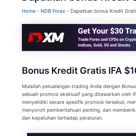
Home
-
NDB Forex
-
Dapatkan bonus Kredit Grati
Bonus Kredit Gratis IFA $
Mulailah petualangan trading Anda dengan Bonus K
sebuah promosi eksklusif yang ditawarkan oleh IF
menyelidiki secara spesifik promosi tersebut, m
menyoroti pemberitahuan penting, dan memberika
dan kepatuhan terhadap peraturan.