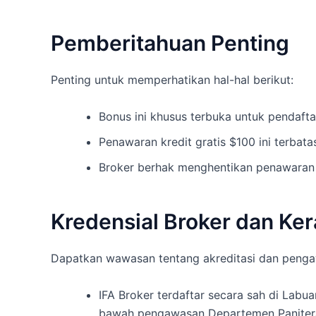
Pemberitahuan Penting
Penting untuk memperhatikan hal-hal berikut:
Bonus ini khusus terbuka untuk pendafta
Penawaran kredit gratis $100 ini terbat
Broker berhak menghentikan penawaran 
Kredensial Broker dan Ke
Dapatkan wawasan tentang akreditasi dan pengaw
IFA Broker terdaftar secara sah di Labua
bawah pengawasan Departemen Paniter