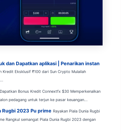
uk dan Dapatkan aplikasi | Penarikan instan
redit Eksklusif ₹100 dari Sun Crypto Mulailah
..
Dapatkan Bonus Kredit Connextfx $30 Memperkenalkan
alon pedagang untuk terjun ke pasar keuangan...
a Rugbi 2023 Pu prime
Rayakan Piala Dunia Rugbi
me Rangkul semangat Piala Dunia Rugbi 2023 dengan