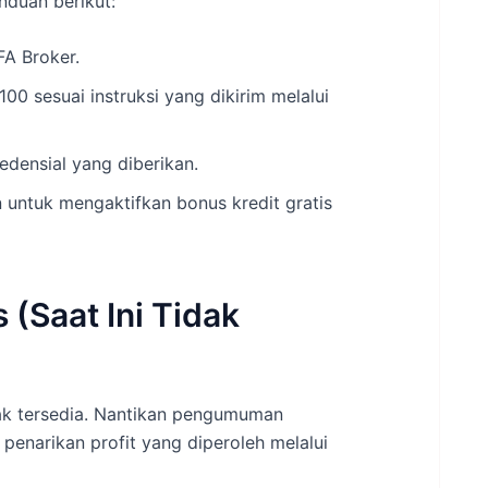
nduan berikut:
FA Broker.
100 sesuai instruksi yang dikirim melalui
densial yang diberikan.
 untuk mengaktifkan bonus kredit gratis
(Saat Ini Tidak
idak tersedia. Nantikan pengumuman
penarikan profit yang diperoleh melalui