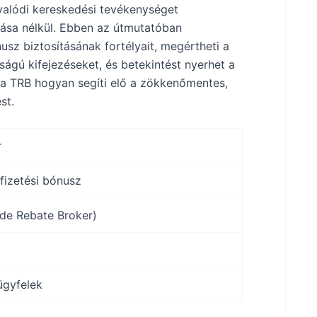
valódi kereskedési tevékenységet
ása nélkül. Ebben az útmutatóban
usz biztosításának fortélyait, megértheti a
sságú kifejezéseket, és betekintést nyerhet a
 a TRB hogyan segíti elő a zökkenőmentes,
st.
r
fizetési bónusz
de Rebate Broker)
ügyfelek