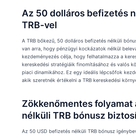
Az 50 dolláros befizetés n
TRB-vel
A TRB bőkezű, 50 dolláros befizetés nélküli bón
van arra, hogy pénzügyi kockázatok nélkül belev
kezdeményezés célja, hogy felhatalmazza a kere
kereskedési stratégiáik finomításához és valós 
piaci dinamikához. Ez egy ideális lépcsőfok kez
akik szeretnék értékelni a TRB kereskedési körny
Zökkenőmentes folyamat 
nélküli TRB bónusz biztos
Az 50 USD befizetés nélküli TRB bónusz igénybev