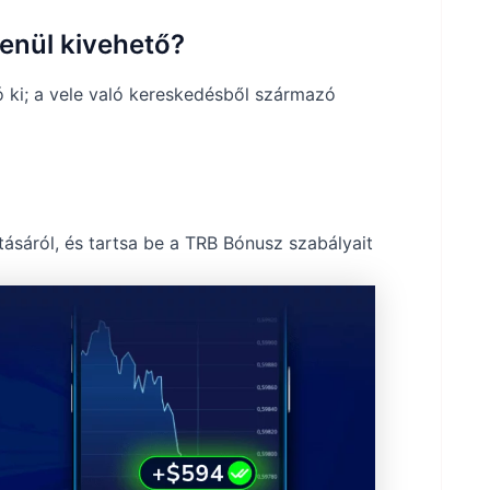
lenül kivehető?
ki; a vele való kereskedésből származó
tásáról, és tartsa be a TRB Bónusz szabályait