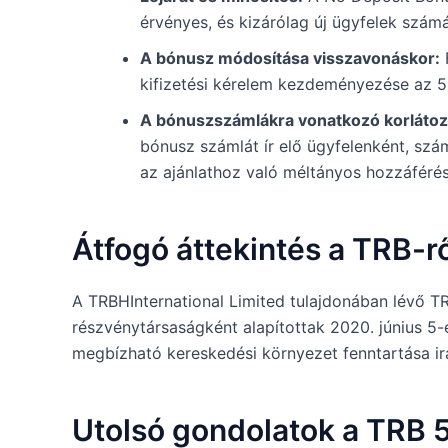
érvényes, és kizárólag új ügyfelek számá
A bónusz módosítása visszavonáskor:
kifizetési kérelem kezdeményezése az 
A bónuszszámlákra vonatkozó korlátoz
bónusz számlát ír elő ügyfelenként, szá
az ajánlathoz való méltányos hozzáférés
Átfogó áttekintés a TRB-rő
A TRBHInternational Limited tulajdonában lévő 
részvénytársaságként alapítottak 2020. június 5-
megbízható kereskedési környezet fenntartása irán
Utolsó gondolatok a TRB 5