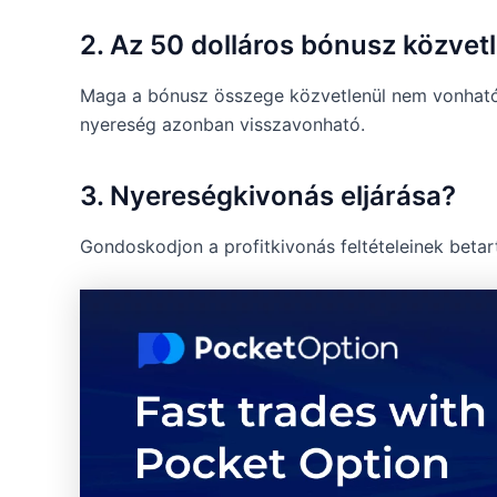
2. Az 50 dolláros bónusz közvet
Maga a bónusz összege közvetlenül nem vonható 
nyereség azonban visszavonható.
3. Nyereségkivonás eljárása?
Gondoskodjon a profitkivonás feltételeinek betar