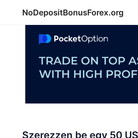
Skip
NoDepositBonusForex.org
to
content
Szerezzen be egy 50 USD