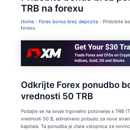
TRB na forexu
Home
-
Forex bonus brez depozita
-
Pridobite b
forexu
Odkrijte Forex ponudbo b
vrednosti 50 TRB
Podajte se na svoje trgovalno potovanje s TRB 
vrednosti 50 $, edinstveno pobudo za nove stran
kapitala. Ta ponudba je zlata vstopnica za novinc