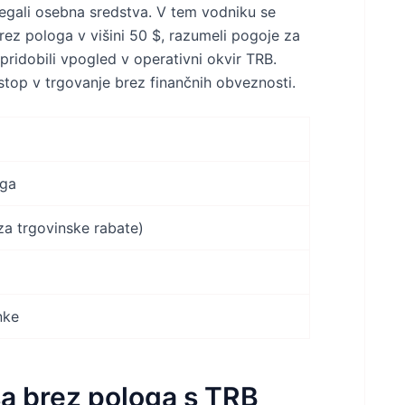
tvegali osebna sredstva. V tem vodniku se
rez pologa v višini 50 $, razumeli pogoje za
 pridobili vpogled v operativni okvir TRB.
op v trgovanje brez finančnih obveznosti.
oga
za trgovinske rabate)
nke
a brez pologa s TRB