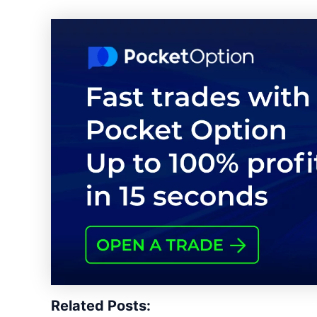
Related Posts: