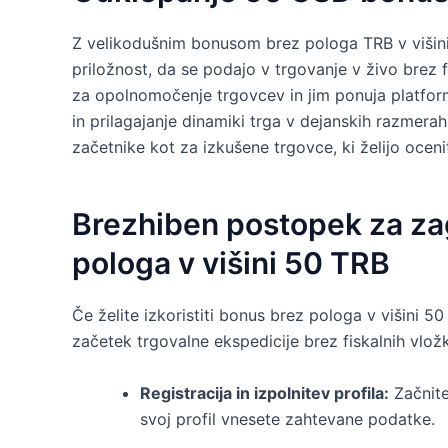
Z velikodušnim bonusom brez pologa TRB v višini
priložnost, da se podajo v trgovanje v živo brez
za opolnomočenje trgovcev in jim ponuja platformo
in prilagajanje dinamiki trga v dejanskih razmera
začetnike kot za izkušene trgovce, ki želijo oceni
Brezhiben postopek za za
pologa v višini 50 TRB
Če želite izkoristiti bonus brez pologa v višini 
začetek trgovalne ekspedicije brez fiskalnih vlož
Registracija in izpolnitev profila:
Začnite
svoj profil vnesete zahtevane podatke.