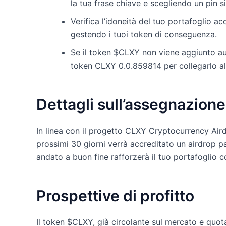
la tua frase chiave e scegliendo un pin s
Verifica l’idoneità del tuo portafoglio a
gestendo i tuoi token di conseguenza.
Se il token $CLXY non viene aggiunto au
token CLXY 0.0.859814 per collegarlo al
Dettagli sull’assegnazione
In linea con il progetto CLXY Cryptocurrency Airdr
prossimi 30 giorni verrà accreditato un airdrop par
andato a buon fine rafforzerà il tuo portafoglio c
Prospettive di profitto
Il token $CLXY, già circolante sul mercato e quota