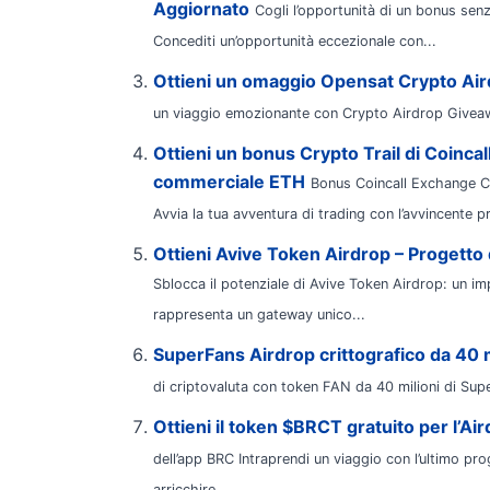
Aggiornato
Cogli l’opportunità di un bonus sen
Concediti un’opportunità eccezionale con...
Ottieni un omaggio Opensat Crypto Ai
un viaggio emozionante con Crypto Airdrop Giveaw
Ottieni un bonus Crypto Trail di Coinca
commerciale ETH
Bonus Coincall Exchange Cr
Avvia la tua avventura di trading con l’avvincente p
Ottieni Avive Token Airdrop – Progetto d
Sblocca il potenziale di Avive Token Airdrop: un i
rappresenta un gateway unico...
SuperFans Airdrop crittografico da 40 
di criptovaluta con token FAN da 40 milioni di Supe
Ottieni il token $BRCT gratuito per l’Ai
dell’app BRC Intraprendi un viaggio con l’ultimo p
arricchire...