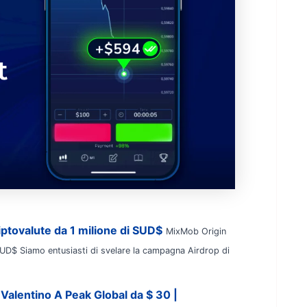
ptovalute da 1 milione di SUD$
MixMob Origin
SUD$ Siamo entusiasti di svelare la campagna Airdrop di
Valentino A Peak Global da $ 30 |