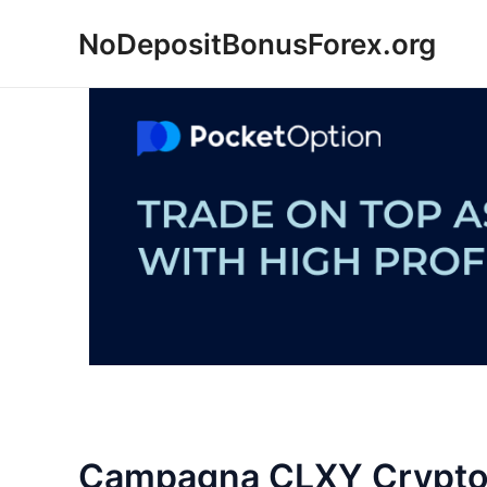
Vai
NoDepositBonusForex.org
al
contenuto
Campagna CLXY Crypto A