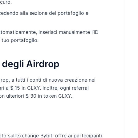
icuro.
ccedendo alla sezione del portafoglio e
tomaticamente, inserisci manualmente l’ID
 tuo portafoglio.
 degli Airdrop
op, a tutti i conti di nuova creazione nei
i a $ 15 in CLXY. Inoltre, ogni referral
on ulteriori $ 30 in token CLXY.
to sull’exchange Bybit, offre ai partecipanti