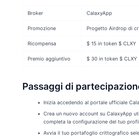
Broker
CalaxyApp
Promozione
Progetto Airdrop di c
Ricompensa
$ 15 in token $ CLXY
Premio aggiuntivo
$ 30 in token $ CLXY 
Passaggi di partecipazion
Inizia accedendo al portale ufficiale Cal
Crea un nuovo account su CalaxyApp util
completa la configurazione del tuo profi
Avvia il tuo portafoglio crittografico se