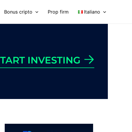
Bonus cripto
Prop firm
Italiano