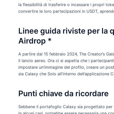
la flessibilità di trasferire o incassare i propri
convertire le loro partecipazioni in USDT, aprend
Linee guida riviste per la 
Airdrop *
A partire dal 15 febbraio 2024, The Creator’s Gala
il lancio aereo. Ora ci si aspetta che i partecipan
impostare un’immagine del profilo, creare un pos
sia Calaxy che Solo all’interno dell’applicazione C
Punti chiave da ricordare
Sebbene il portafoglio Calaxy sia progettato per
in alcuni casi, potrebbe essere necessaria una c