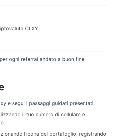
riptovaluta CLXY
per ogni referral andato a buon fine
e
axy e segui i passaggi guidati presentati.
izzando il tuo numero di cellulare e
lo.
lezionando l’icona del portafoglio, registrando