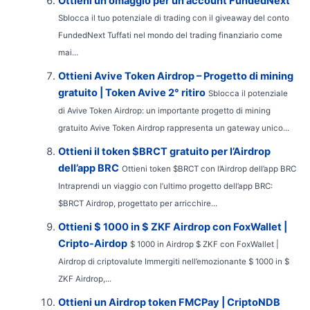
Ottieni un omaggio per un account FundedNext
Sblocca il tuo potenziale di trading con il giveaway del conto
FundedNext Tuffati nel mondo del trading finanziario come
mai...
Ottieni Avive Token Airdrop – Progetto di mining
gratuito | Token Avive 2° ritiro
Sblocca il potenziale
di Avive Token Airdrop: un importante progetto di mining
gratuito Avive Token Airdrop rappresenta un gateway unico...
Ottieni il token $BRCT gratuito per l’Airdrop
dell’app BRC
Ottieni token $BRCT con l’Airdrop dell’app BRC
Intraprendi un viaggio con l’ultimo progetto dell’app BRC:
$BRCT Airdrop, progettato per arricchire...
Ottieni $ 1000 in $ ZKF Airdrop con FoxWallet |
Cripto-Airdop
$ 1000 in Airdrop $ ZKF con FoxWallet |
Airdrop di criptovalute Immergiti nell’emozionante $ 1000 in $
ZKF Airdrop,...
Ottieni un Airdrop token FMCPay | CriptoNDB