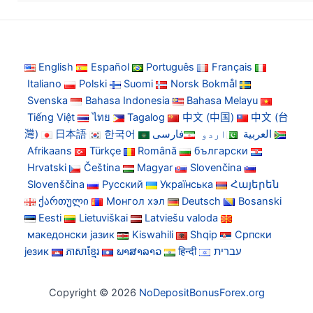
English
Español
Português
Français
Italiano
Polski
Suomi
Norsk Bokmål
Svenska
Bahasa Indonesia
Bahasa Melayu
Tiếng Việt
ไทย
Tagalog
中文 (中国)
中文 (台
灣)
日本語
한국어
فارسی
اردو
العربية
Afrikaans
Türkçe
Română
български
Hrvatski
Čeština
Magyar
Slovenčina
Slovenščina
Русский
Українська
Հայերեն
ქართული
Монгол хэл
Deutsch
Bosanski
Eesti
Lietuviškai
Latviešu valoda
македонски јазик
Kiswahili
Shqip
Српски
језик
ភាសាខ្មែរ
ພາສາລາວ
हिन्दी
עברית
Copyright © 2026
NoDepositBonusForex.org