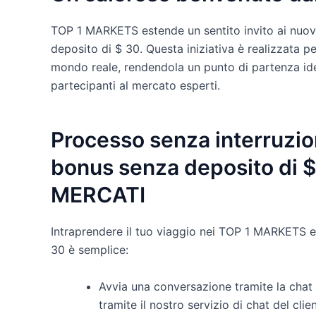
TOP 1 MARKETS estende un sentito invito ai nuovi
deposito di $ 30. Questa iniziativa è realizzata pe
mondo reale, rendendola un punto di partenza ideal
partecipanti al mercato esperti.
Processo senza interruzion
bonus senza deposito di $
MERCATI
Intraprendere il tuo viaggio nei TOP 1 MARKETS e a
30 è semplice:
Avvia una conversazione tramite la chat 
tramite il nostro servizio di chat del cl