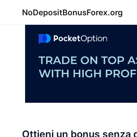
Vai
NoDepositBonusForex.org
al
contenuto
Ottieni un bonus senza d