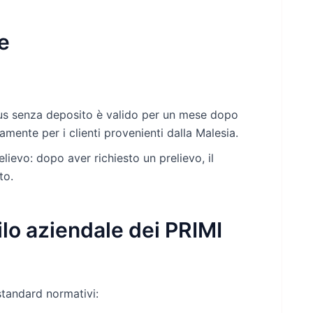
e
onus senza deposito è valido per un mese dopo
amente per i clienti provenienti dalla Malesia.
ievo: dopo aver richiesto un prelievo, il
to.
lo aziendale dei PRIMI
tandard normativi: