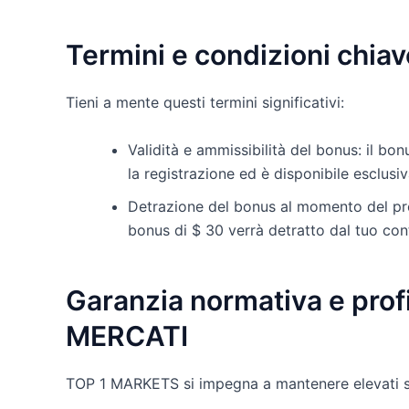
Termini e condizioni chiav
Tieni a mente questi termini significativi:
Validità e ammissibilità del bonus: il b
la registrazione ed è disponibile esclusiv
Detrazione del bonus al momento del prel
bonus di $ 30 verrà detratto dal tuo con
Garanzia normativa e profi
MERCATI
TOP 1 MARKETS si impegna a mantenere elevati s