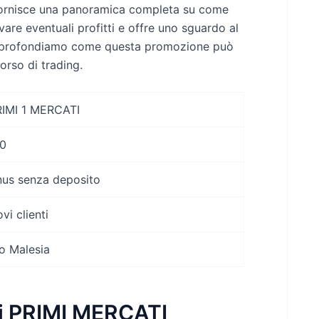
a fornisce una panoramica completa su come
vare eventuali profitti e offre uno sguardo al
Approfondiamo come questa promozione può
rso di trading.
RIMI 1 MERCATI
30
us senza deposito
vi clienti
o Malesia
i PRIMI MERCATI