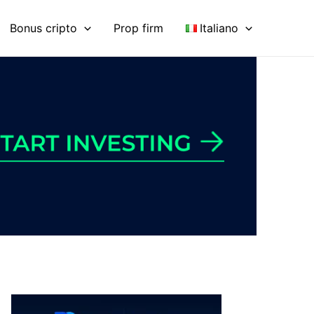
Bonus cripto
Prop firm
Italiano