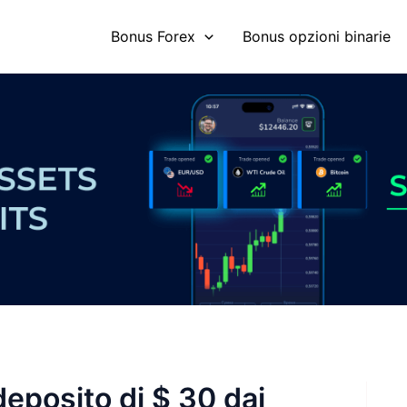
Bonus Forex
Bonus opzioni binarie
eposito di $ 30 dai