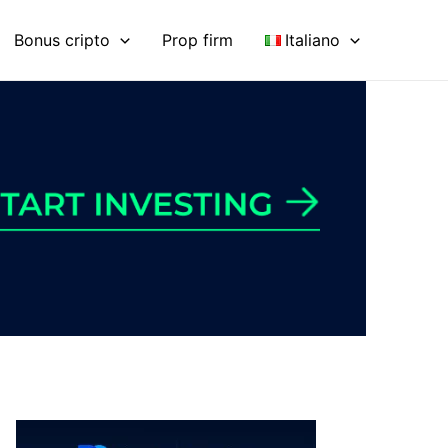
Bonus cripto
Prop firm
Italiano