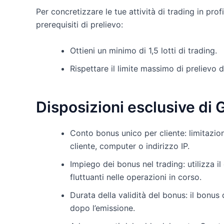
Per concretizzare le tue attività di trading in profit
prerequisiti di prelievo:
Ottieni un minimo di 1,5 lotti di trading.
Rispettare il limite massimo di prelievo d
Disposizioni esclusive di 
Conto bonus unico per cliente: limitazi
cliente, computer o indirizzo IP.
Impiego dei bonus nel trading: utilizza il
fluttuanti nelle operazioni in corso.
Durata della validità del bonus: il bonus
dopo l’emissione.