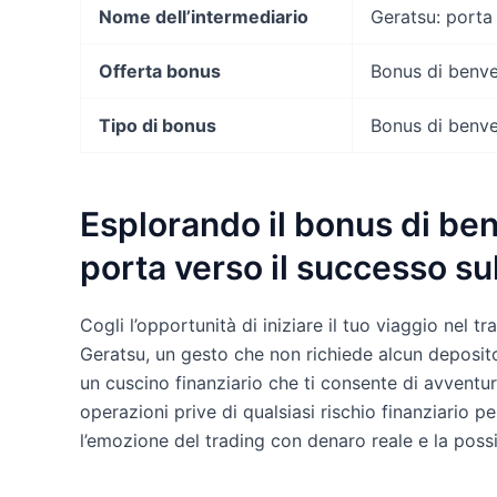
Nome dell’intermediario
Geratsu: porta 
Offerta bonus
Bonus di benve
Tipo di bonus
Bonus di benv
Esplorando il bonus di ben
porta verso il successo su
Cogli l’opportunità di iniziare il tuo viaggio nel 
Geratsu, un gesto che non richiede alcun deposit
un cuscino finanziario che ti consente di avventur
operazioni prive di qualsiasi rischio finanziario p
l’emozione del trading con denaro reale e la possibi