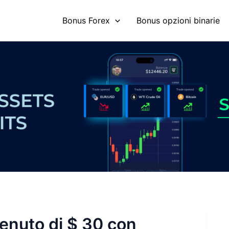
Bonus Forex
Bonus opzioni binarie
venuto di $ 30 con