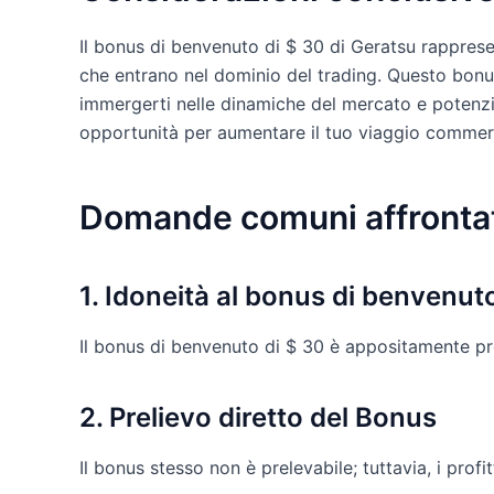
Il bonus di benvenuto di $ 30 di Geratsu rappres
che entrano nel dominio del trading. Questo bonus 
immergerti nelle dinamiche del mercato e potenzia
opportunità per aumentare il tuo viaggio commer
Domande comuni affronta
1. Idoneità al bonus di benvenut
Il bonus di benvenuto di $ 30 è appositamente pro
2. Prelievo diretto del Bonus
Il bonus stesso non è prelevabile; tuttavia, i profi