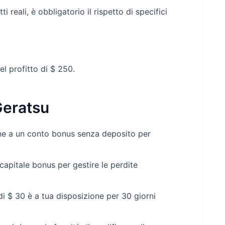
ti reali, è obbligatorio il rispetto di specifici
el profitto di $ 250.
Geratsu
one a un conto bonus senza deposito per
 capitale bonus per gestire le perdite
 di $ 30 è a tua disposizione per 30 giorni