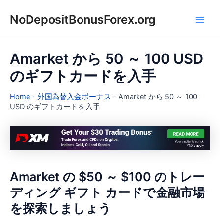
内
NoDepositBonusForex.org
容
Main
を
ス
Men
キ
Amarket から 50 ～ 100 USD
ッ
のギフトカードを入手
プ
Home
-
外国為替入金ボーナス
-
Amarket から 50 ～ 100
USD のギフトカードを入手
Amarket の $50 ～ $100 のトレー
ディング ギフト カードで金融市場
を探索しましょう