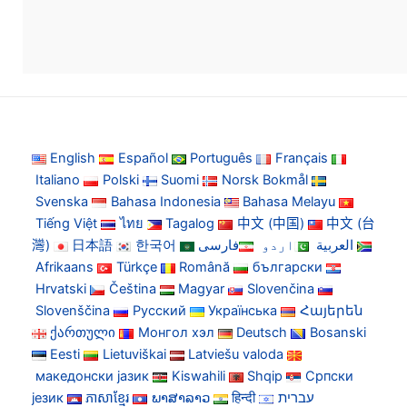
English
Español
Português
Français
Italiano
Polski
Suomi
Norsk Bokmål
Svenska
Bahasa Indonesia
Bahasa Melayu
Tiếng Việt
ไทย
Tagalog
中文 (中国)
中文 (台
灣)
日本語
한국어
فارسی
اردو
العربية
Afrikaans
Türkçe
Română
български
Hrvatski
Čeština
Magyar
Slovenčina
Slovenščina
Русский
Українська
Հայերեն
ქართული
Монгол хэл
Deutsch
Bosanski
Eesti
Lietuviškai
Latviešu valoda
македонски јазик
Kiswahili
Shqip
Српски
језик
ភាសាខ្មែរ
ພາສາລາວ
हिन्दी
עברית