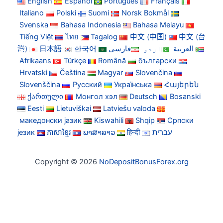
English
Español
Português
Français
Italiano
Polski
Suomi
Norsk Bokmål
Svenska
Bahasa Indonesia
Bahasa Melayu
Tiếng Việt
ไทย
Tagalog
中文 (中国)
中文 (台
灣)
日本語
한국어
فارسی
اردو
العربية
Afrikaans
Türkçe
Română
български
Hrvatski
Čeština
Magyar
Slovenčina
Slovenščina
Русский
Українська
Հայերեն
ქართული
Монгол хэл
Deutsch
Bosanski
Eesti
Lietuviškai
Latviešu valoda
македонски јазик
Kiswahili
Shqip
Српски
језик
ភាសាខ្មែរ
ພາສາລາວ
हिन्दी
עברית
Copyright © 2026
NoDepositBonusForex.org