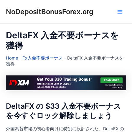
内
NoDepositBonusForex.org
容
Main
を
ス
Men
キ
DeltaFX 入金不要ボーナスを
ッ
獲得
プ
Home
-
Fx入金不要ボーナス
-
DeltaFX 入金不要ボーナスを
獲得
DeltaFX の $33 入金不要ボーナス
を今すぐロック解除しましょう
外国為替市場の初心者向けに特別に設計された、DeltaFX の