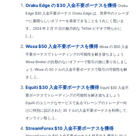
Oraku Edge の $30 入金不要ボーナスを獲得
Oroku
Edge $30 入金不要ボーナス Oroku Edge は、世界中のトレーダ
ーに素晴らしいオファーを発表できることをうれしく思いま
す。2024 年 2 月 11 日の魅力的な TikTok ビデオで明らかに
[…]...
Woxa $50 入金不要ボーナスを獲得
Woxa の $50 入金
不要ボーナスでトレーディングの可能性を解き放ちましょう
Woxa Broker の比類のないオファーで取引の旅に乗り出しまし
ょう: Woxa の 50 ドルの入金不要ボーナスで取引の可能性を解
き […]...
Equiti $30 入金不要ボーナスを獲得
Equiti $30 入金不
要ボーナスでトレーディングの可能性を解き放ちましょう
Equiti のユニークなサービスであるマレーシアのトレーダー向
けに特別に設計された 30 ドルの入金不要ボーナスを利用して、
オンライン取 […]...
StreamForex $10 入金不要ボーナスを獲得
StreamForex の $10 入金不要ボーナスを発見する 豊富な 10 ド