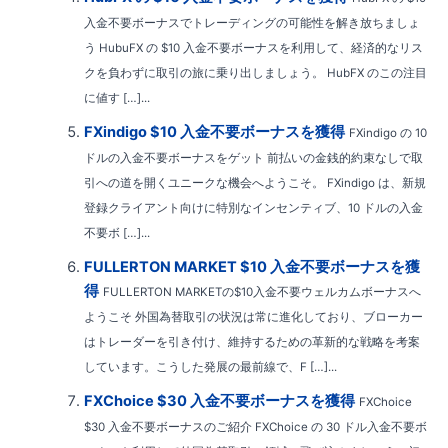
入金不要ボーナスでトレーディングの可能性を解き放ちましょ
う HubuFX の $10 入金不要ボーナスを利用して、経済的なリス
クを負わずに取引の旅に乗り出しましょう。 HubFX のこの注目
に値す […]...
FXindigo $10 入金不要ボーナスを獲得
FXindigo の 10
ドルの入金不要ボーナスをゲット 前払いの金銭的約束なしで取
引への道を開くユニークな機会へようこそ。 FXindigo は、新規
登録クライアント向けに特別なインセンティブ、10 ドルの入金
不要ボ […]...
FULLERTON MARKET $10 入金不要ボーナスを獲
得
FULLERTON MARKETの$10入金不要ウェルカムボーナスへ
ようこそ 外国為替取引の状況は常に進化しており、ブローカー
はトレーダーを引き付け、維持するための革新的な戦略を考案
しています。こうした発展の最前線で、F […]...
FXChoice $30 入金不要ボーナスを獲得
FXChoice
$30 入金不要ボーナスのご紹介 FXChoice の 30 ドル入金不要ボ