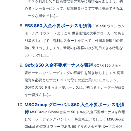
ーナスを利用して外国為替取引の領域に飛び込みましょう。初
心者トレーダーにとって、初期投資ゼロで市場に没頭できるユ
ニークな機会で […]...
FBS $50 入金不要ボーナスを獲得
FBS $50 ウェルカム
ボーナス オファーへようこそ 世界市場の大手ブローカーである
FBS のおかげで、有利なスタートを切って、外国為替取引の冒
険に乗り出しましょう。新規のお客様のみが利用できる特別な
50 ドルの […]...
Gofx $50 入金不要ボーナスを獲得
GOFX $50 入金不
要ボーナスでトレーディングの可能性を解き放ちましょう 初期
投資を必要とせずに GOFX で取引の旅に乗り出しましょう。
GOFX の 50 ドル入金不要ボーナスは、初心者トレーダーが資金
を一切投入 […]...
MSCGroup グローバル $50 入金不要ボーナスを獲
得
MSCGroup Global 独自の 50 ドルの入金不要ボーナスを利用
してトレーディング ベンチャーを立ち上げましょう MSCGroup
Global の特別オファーである 50 ドルの入金不要ボーナスを利