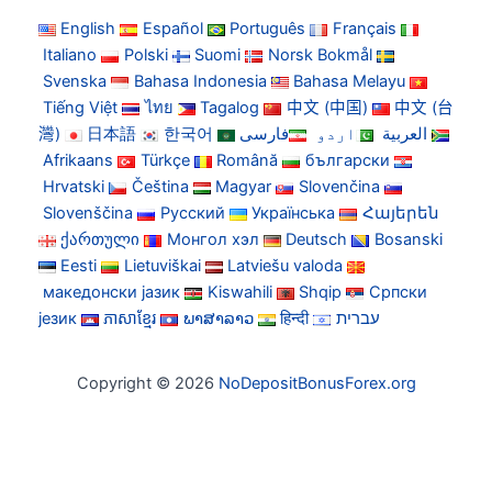
English
Español
Português
Français
Italiano
Polski
Suomi
Norsk Bokmål
Svenska
Bahasa Indonesia
Bahasa Melayu
Tiếng Việt
ไทย
Tagalog
中文 (中国)
中文 (台
灣)
日本語
한국어
فارسی
اردو
العربية
Afrikaans
Türkçe
Română
български
Hrvatski
Čeština
Magyar
Slovenčina
Slovenščina
Русский
Українська
Հայերեն
ქართული
Монгол хэл
Deutsch
Bosanski
Eesti
Lietuviškai
Latviešu valoda
македонски јазик
Kiswahili
Shqip
Српски
језик
ភាសាខ្មែរ
ພາສາລາວ
हिन्दी
עברית
Copyright © 2026
NoDepositBonusForex.org