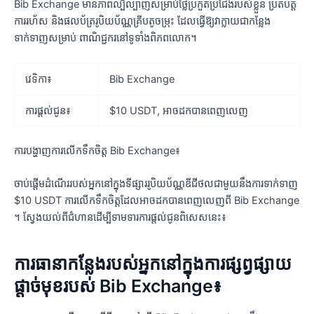
Bib Exchange មានភាពល្បីល្បាញសម្រាប់ថ្លៃប្រកួតប្រជែងរបស់ខ្លួន ប្រតិបត្តិ
ការរហ័ស និងផលប័ត្ររូបិយប័ណ្ណគ្រីបតូចម្រុះ ដែលធ្វើឱ្យវាក្លាយជាកន្លែង
ទាក់ទាញសម្រាប់ ពាណិជ្ជករនៅទូទាំងពិភពលោក។
វេទិកា៖
Bib Exchange
ការផ្តល់ជូន៖
$10 USDT, អាចដកបានពេញលេញ
ការបង្ហាញការលើកទឹកចិត្ត Bib Exchange៖
ចាប់ផ្តើមដំណើររបស់អ្នកនៅក្នុងទីផ្សាររូបិយប័ណ្ណឌីជីថលជាមួយនឹងការទាក់ទាញ
$10 USDT ការលើកទឹកចិត្តដែលអាចដកបានពេញលេញពី Bib Exchange
។ ស្វែងយល់ពីជំហានដើម្បីទាមទារការផ្តល់ជូនពិសេសនេះ៖
ការធានាកន្លែងរបស់អ្នកនៅក្នុងការផ្សព្វផ្សាយ
ផ្តាច់មុខរបស់ Bib Exchange៖