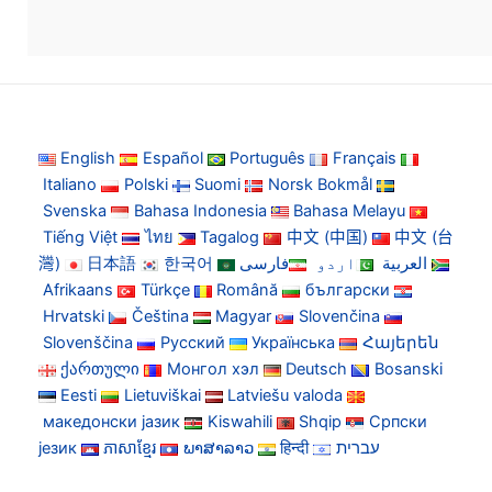
English
Español
Português
Français
Italiano
Polski
Suomi
Norsk Bokmål
Svenska
Bahasa Indonesia
Bahasa Melayu
Tiếng Việt
ไทย
Tagalog
中文 (中国)
中文 (台
灣)
日本語
한국어
فارسی
اردو
العربية
Afrikaans
Türkçe
Română
български
Hrvatski
Čeština
Magyar
Slovenčina
Slovenščina
Русский
Українська
Հայերեն
ქართული
Монгол хэл
Deutsch
Bosanski
Eesti
Lietuviškai
Latviešu valoda
македонски јазик
Kiswahili
Shqip
Српски
језик
ភាសាខ្មែរ
ພາສາລາວ
हिन्दी
עברית