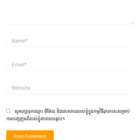
Name*
Email*
Website
សូមរក្សាទុកឈ្មោះ អ៊ីម៊ែល និងវេបសាយរបស់ខ្ញុំក្នុងកម្មវិធីរុករកនេះសម្រាប់
ការបញ្ចេញមតិរបស់ខ្ញុំនាពេលបន្ទាប់។