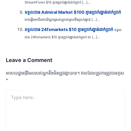
StreamForex $15 គ្មានប្រាក់រង្វាន់ដាក់ប្រាក់ […]...
ទទួលបាន Admiral Market $100 គ្មានប្រាក់រង្វាន់ដាក់ប្រាក់
ចាប់ផ្តើមអាជីពពាណិជ្ជកម្មរបស់អ្នកជាមួយនឹងប្រាក់រង្វាន់ […]...
ទទួលបាន 24fxmarkets $10 គ្មានប្រាក់រង្វាន់ដាក់ប្រាក់
ទទួល
បាន 24fxmarkets $10 គ្មានប្រាក់រង្វាន់ដាក់ប្រាក់ ចា […]...
Leave a Comment
អាសយដ្ឋាន​អ៊ីមែល​របស់​អ្នក​នឹង​មិន​ត្រូវ​ផ្សាយ​ទេ។
វាល​ដែល​ត្រូវ​ការ​ត្រូវ​បាន​គូស
*
Type
here..