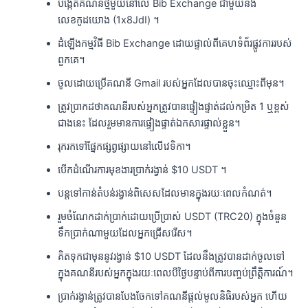
បង្កើតគណនីថ្មីមួយនៅលើ Bib Exchange ជាមួយនឹង
លេខកូដយោង (1x8JdI) ។
ដំឡើងកម្មវិធី Bib Exchange ដោយផ្ទាល់ពីគេហទំព័រផ្លូវការរបស់
ពួកគេ។
ចូលដោយប្រើគណនី Gmail របស់អ្នកដែលបានចុះឈ្មោះពីមុន។
ត្រូវប្រាកដថាគណនីរបស់អ្នកត្រូវបានផ្ទៀងផ្ទាត់ដល់កម្រិត 1 ឬខ្ពស់
ជាងនេះ ដែលរួមមានការផ្ទៀងផ្ទាត់ឯកសារផ្ទាល់ខ្លួន។
រុករកទៅផ្នែកផ្សព្វផ្សាយនៅលើវេទិកា។
បើកដំណើរការមុខងារប្រាក់រង្វាន់ $10 USDT ។
បន្តទៅកាន់តំបន់រង្វាន់ពិសេសដែលមានក្នុងរយៈពេលកំណត់។
រួមចំណែកដាក់ប្រាក់ដោយប្រើប្រាស់ USDT (TRC20) ក្នុងចំនួន
ទឹកប្រាក់ណាមួយដែលអ្នកជ្រើសរើស។
គិតទុកជាមុននូវរង្វាន់ $10 USDT ដែលនឹងត្រូវបានដាក់ចូលទៅ
ក្នុងគណនីរបស់អ្នកក្នុងរយៈពេលបីថ្ងៃបន្ទាប់ពីការបញ្ចប់ព្រឹត្តិការណ៍។
ប្រាក់រង្វាន់ត្រូវបានបែងចែកទៅគណនីផ្តល់មូលនិធិរបស់អ្នក ហើយ