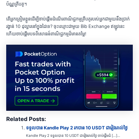
ប័ណ្ណគ្រីបតូ។
តើអ្នកត្រៀមខ្លួនដើម្បីចាប់ផ្តើមដំណើរពាណិជ្ជកម្មគ្រីបតូរបស់អ្នកជាមួយនឹងប្រាក់
រង្វាន់ 10 ដុល្លារនៅក្នុងដៃទេ? ចុះឈ្មោះជាមួយ Bib Exchange ឥឡូវនេះ
ហើយចាប់ផ្តើមបទពិសោធន៍ពាណិជ្ជកម្មដ៏មានតម្លៃ!
Related Posts:
ទទួលបាន Kandle Play 2 រកបាន 10 USDT ជារៀងរាល់ថ្ងៃ
Kandle Play 2 ទទួលបាន 10 USDT ជារៀងរាល់ថ្ងៃ ចាប់ផ្តើមដំ […]...