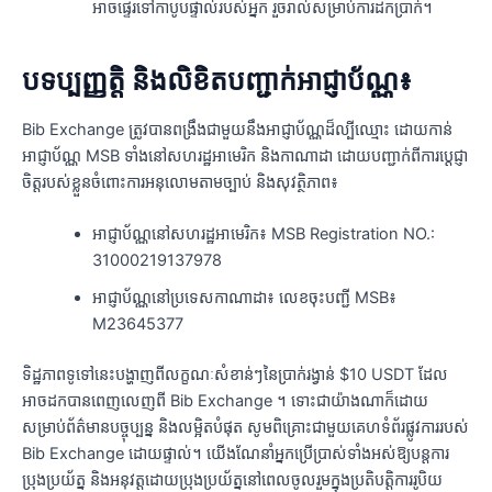
អាចផ្ទេរទៅកាបូបផ្ទាល់របស់អ្នក រួចរាល់សម្រាប់ការដកប្រាក់។
បទប្បញ្ញត្តិ និងលិខិតបញ្ជាក់អាជ្ញាប័ណ្ណ៖
Bib Exchange ត្រូវបានពង្រឹងជាមួយនឹងអាជ្ញាប័ណ្ណដ៏ល្បីឈ្មោះ ដោយកាន់
អាជ្ញាប័ណ្ណ MSB ទាំងនៅសហរដ្ឋអាមេរិក និងកាណាដា ដោយបញ្ជាក់ពីការប្តេជ្ញា
ចិត្តរបស់ខ្លួនចំពោះការអនុលោមតាមច្បាប់ និងសុវត្ថិភាព៖
អាជ្ញាប័ណ្ណនៅសហរដ្ឋអាមេរិក៖ MSB Registration NO.:
31000219137978
អាជ្ញាប័ណ្ណនៅប្រទេសកាណាដា៖ លេខចុះបញ្ជី MSB៖
M23645377
ទិដ្ឋភាពទូទៅនេះបង្ហាញពីលក្ខណៈសំខាន់ៗនៃប្រាក់រង្វាន់ $10 USDT ដែល
អាចដកបានពេញលេញពី Bib Exchange ។ ទោះជាយ៉ាងណាក៏ដោយ
សម្រាប់ព័ត៌មានបច្ចុប្បន្ន និងលម្អិតបំផុត សូមពិគ្រោះជាមួយគេហទំព័រផ្លូវការរបស់
Bib Exchange ដោយផ្ទាល់។ យើងណែនាំអ្នកប្រើប្រាស់ទាំងអស់ឱ្យបន្តការ
ប្រុងប្រយ័ត្ន និងអនុវត្តដោយប្រុងប្រយ័ត្ននៅពេលចូលរួមក្នុងប្រតិបត្តិការរូបិយ