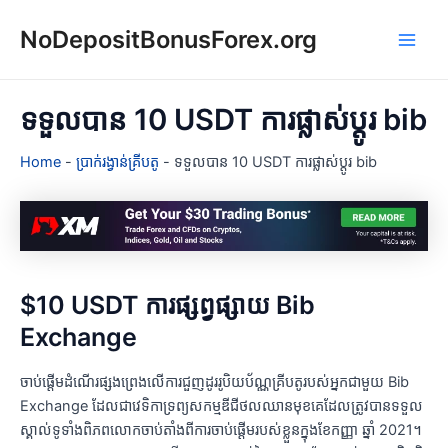
Skip
NoDepositBonusForex.org
to
Main
content
Men
ទទួលបាន 10 USDT ការផ្លាស់ប្តូរ bib
Home
-
ប្រាក់រង្វាន់គ្រីបតូ
-
ទទួលបាន 10 USDT ការផ្លាស់ប្តូរ bib
$10 USDT ការផ្សព្វផ្សាយ Bib
Exchange
ចាប់ផ្តើមដំណើរផ្សងព្រេងលើការជួញដូររូបិយប័ណ្ណគ្រីបតូរបស់អ្នកជាមួយ Bib
Exchange ដែលជាវេទិកាទ្រព្យសកម្មឌីជីថលឈានមុខគេដែលត្រូវបានទទួល
ស្គាល់ទូទាំងពិភពលោកចាប់តាំងពីការចាប់ផ្តើមរបស់ខ្លួនក្នុងខែកញ្ញា ឆ្នាំ 2021។