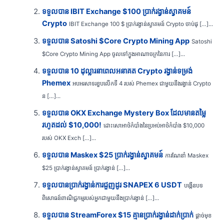
ទទួលបាន IBIT Exchange $100 ប្រាក់រង្វាន់ស្វាគមន៍
Crypto
IBIT Exchange 100 $ ប្រាក់រង្វាន់ស្វាគមន៍ Crypto ចាប់ផ្ […]...
ទទួលបាន Satoshi $Core Crypto Mining App
Satoshi
$Core Crypto Mining App ចូលទៅក្នុងអាណាចក្រនៃការ […]...
ទទួលបាន 10 ដុល្លារនាពេលអនាគត Crypto រង្វាន់ទម្រង់
Phemex
អបអរសាទរខួបលើកទី 4 របស់ Phemex ជាមួយនឹងរង្វាន់ Crypto
ន […]...
ទទួលបាន OKX Exchange Mystery Box ដែលមានតម្លៃ
រហូតដល់ $10,000!
ដោះសោអាថ៌កំបាំងនៃប្រអប់អាថ៌កំបាំង $10,000
របស់ OKX Exch […]...
ទទួលបាន Maskex $25 ប្រាក់រង្វាន់ស្វាគមន៍
ការណែនាំ Maskex
$25 ប្រាក់រង្វាន់ស្វាគមន៍ ប្រាក់រង្វាន់ […]...
ទទួលបានប្រាក់រង្វាន់ការជួញដូរ SNAPEX 6 USDT
បង្កើនបទ
ពិសោធន៍ពាណិជ្ជកម្មរបស់អ្នកជាមួយនឹងប្រាក់រង្វាន់ […]...
ទទួលបាន StreamForex $15 គ្មានប្រាក់រង្វាន់ដាក់ប្រាក់
ផ្តាច់មុខ