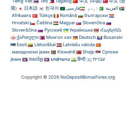
Tiếng Việt
ไทย
Tagalog
中文 (中国)
中文 (台
灣)
日本語
한국어
فارسی
اردو
العربية
Afrikaans
Türkçe
Română
български
Hrvatski
Čeština
Magyar
Slovenčina
Slovenščina
Русский
Українська
Հայերեն
ქართული
Монгол хэл
Deutsch
Bosanski
Eesti
Lietuviškai
Latviešu valoda
македонски јазик
Kiswahili
Shqip
Српски
језик
ភាសាខ្មែរ
ພາສາລາວ
हिन्दी
עברית
Copyright © 2026
NoDepositBonusForex.org