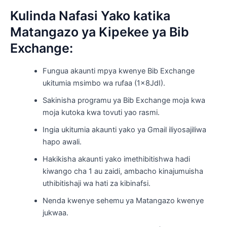
Kulinda Nafasi Yako katika
Matangazo ya Kipekee ya Bib
Exchange:
Fungua akaunti mpya kwenye Bib Exchange
ukitumia msimbo wa rufaa (1x8JdI).
Sakinisha programu ya Bib Exchange moja kwa
moja kutoka kwa tovuti yao rasmi.
Ingia ukitumia akaunti yako ya Gmail iliyosajiliwa
hapo awali.
Hakikisha akaunti yako imethibitishwa hadi
kiwango cha 1 au zaidi, ambacho kinajumuisha
uthibitishaji wa hati za kibinafsi.
Nenda kwenye sehemu ya Matangazo kwenye
jukwaa.