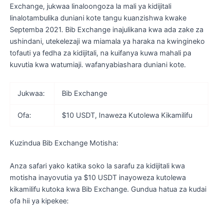
Exchange, jukwaa linaloongoza la mali ya kidijitali
linalotambulika duniani kote tangu kuanzishwa kwake
Septemba 2021. Bib Exchange inajulikana kwa ada zake za
ushindani, utekelezaji wa miamala ya haraka na kwingineko
tofauti ya fedha za kidijitali, na kuifanya kuwa mahali pa
kuvutia kwa watumiaji. wafanyabiashara duniani kote.
Jukwaa:
Bib Exchange
Ofa:
$10 USDT, Inaweza Kutolewa Kikamilifu
Kuzindua Bib Exchange Motisha:
Anza safari yako katika soko la sarafu za kidijitali kwa
motisha inayovutia ya $10 USDT inayoweza kutolewa
kikamilifu kutoka kwa Bib Exchange. Gundua hatua za kudai
ofa hii ya kipekee: