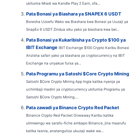
ukitumia Mradi wa Kandle Play 2 Earn, ofa...
Pata Bonasi ya Biashara ya SNAPEX 6 USDT
Boresha Uzoefu Wako wa Biashara kwa Bonasi ya Uuzaji ya
SnapEx 6 USDT Zindua siku yako ya biashara kwa bei...
Pata Bonasi ya Kukaribisha ya Crypto $100 ya
IBIT Exchange
IBIT Exchange $100 Crypto Karibu Bonasi
Anzisha safari yako ya biashara ya cryptocurrency na IBIT
Exchange na unyakue fursa ya...
Pata Programu ya Satoshi $Core Crypto Mining
Satoshi $Core Crypto Mining App Ingia katika nyanja ya
uchimbaji madini ya cryptocurrency ukitumia Programu ya
Satoshi $Core Crypto Mining....
Pata zawadi ya Binance Crypto Red Packet
Binance Crypto Red Packet Giveaway Karibu katika
ulimwengu wa sarafu-fiche ambapo Binance, jina maarufu
katika tasnia, anatanguliza ukuzaji wake wa...