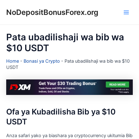
Skip
NoDepositBonusForex.org
to
Main
content
Men
Pata ubadilishaji wa bib wa
$10 USDT
Home
-
Bonasi ya Crypto
-
Pata ubadilishaji wa bib wa $10
USDT
Ofa ya Kubadilisha Bib ya $10
USDT
Anza safari yako ya biashara ya cryptocurrency ukitumia Bib