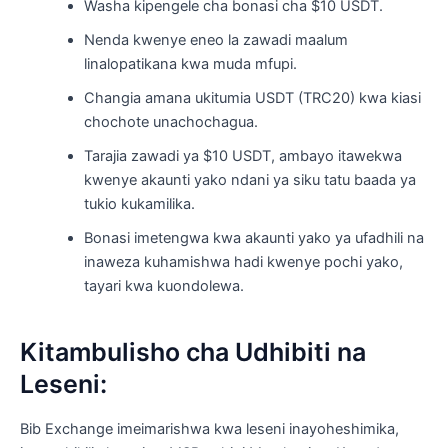
Washa kipengele cha bonasi cha $10 USDT.
Nenda kwenye eneo la zawadi maalum
linalopatikana kwa muda mfupi.
Changia amana ukitumia USDT (TRC20) kwa kiasi
chochote unachochagua.
Tarajia zawadi ya $10 USDT, ambayo itawekwa
kwenye akaunti yako ndani ya siku tatu baada ya
tukio kukamilika.
Bonasi imetengwa kwa akaunti yako ya ufadhili na
inaweza kuhamishwa hadi kwenye pochi yako,
tayari kwa kuondolewa.
Kitambulisho cha Udhibiti na
Leseni:
Bib Exchange imeimarishwa kwa leseni inayoheshimika,