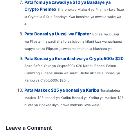
Pata fomu ya zawadi ya $10 ya Baadaye ya
Crypto Phemex
Sherehekea Miaka 4 ya Phemex kwa Tuzo
la Crypto la $10 la Baadaye Kwa heshima ya mwaka wake wa
4...
Pata Bonasi ya Uuzaji wa Flipster
Bonasi ya Uuzaji
wa Flipster Inawasilisha fursa isiyo na kifani kwa wanachama
wapya katika Flipster, jukwaa mashuhuri la biashara ya...
Pata Bonasi ya Kukaribishwa ya Crypto500x $20
Anza Safari Yako ya Crypto500x $20 Karibu Bonasi Pokea
ulimwengu unaosisimua wa sarafu-fiche ukitumia Bonasi ya
Karibu ya Crypto500x $20,...
Pata Maskex $25 ya bonasi ya Karibu
Tunakuletea
Maskex $25 bonasi ya Karibu Bonasi ya Karibu ya Maskex $25
ni ofa ya kipekee iliyoundwa mahsusi kwa wale...
Leave a Comment