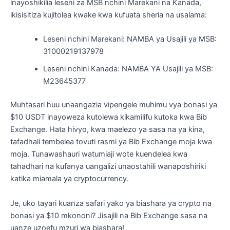
inayoshikilia leseni za MSB nchini Marekani na Kanada,
ikisisitiza kujitolea kwake kwa kufuata sheria na usalama:
Leseni nchini Marekani: NAMBA ya Usajili ya MSB:
31000219137978
Leseni nchini Kanada: NAMBA YA Usajili ya MSB:
M23645377
Muhtasari huu unaangazia vipengele muhimu vya bonasi ya
$10 USDT inayoweza kutolewa kikamilifu kutoka kwa Bib
Exchange. Hata hivyo, kwa maelezo ya sasa na ya kina,
tafadhali tembelea tovuti rasmi ya Bib Exchange moja kwa
moja. Tunawashauri watumiaji wote kuendelea kwa
tahadhari na kufanya uangalizi unaostahili wanaposhiriki
katika miamala ya cryptocurrency.
Je, uko tayari kuanza safari yako ya biashara ya crypto na
bonasi ya $10 mkononi? Jisajili na Bib Exchange sasa na
uanze uzoefu mzuri wa biashara!