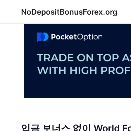
콘
NoDepositBonusForex.org
텐
츠
로
건
너
뛰
기
입금 보너스 없이 World 