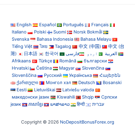
English
Español
Português
Français
Italiano
Polski
Suomi
Norsk Bokmål
Svenska
Bahasa Indonesia
Bahasa Melayu
Tiếng Việt
ไทย
Tagalog
中文 (中国)
中文 (台
灣)
日本語
한국어
فارسی
اردو
العربية
Afrikaans
Türkçe
Română
български
Hrvatski
Čeština
Magyar
Slovenčina
Slovenščina
Русский
Українська
Հայերեն
ქართული
Монгол хэл
Deutsch
Bosanski
Eesti
Lietuviškai
Latviešu valoda
македонски јазик
Kiswahili
Shqip
Српски
језик
ភាសាខ្មែរ
ພາສາລາວ
हिन्दी
עברית
Copyright © 2026
NoDepositBonusForex.org