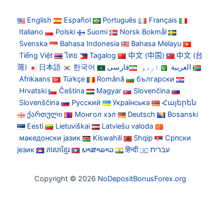
English
Español
Português
Français
Italiano
Polski
Suomi
Norsk Bokmål
Svenska
Bahasa Indonesia
Bahasa Melayu
Tiếng Việt
ไทย
Tagalog
中文 (中国)
中文 (台
灣)
日本語
한국어
فارسی
اردو
العربية
Afrikaans
Türkçe
Română
български
Hrvatski
Čeština
Magyar
Slovenčina
Slovenščina
Русский
Українська
Հայերեն
ქართული
Монгол хэл
Deutsch
Bosanski
Eesti
Lietuviškai
Latviešu valoda
македонски јазик
Kiswahili
Shqip
Српски
језик
ភាសាខ្មែរ
ພາສາລາວ
हिन्दी
עברית
Copyright © 2026
NoDepositBonusForex.org