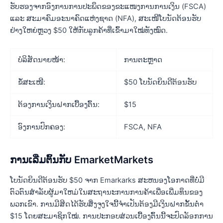
ຮັບຮອງຈາກອົງການການປະພຶດຂອງຂະແໜງການການເງິນ (FSCA)
ແລະ ສະມາຄົມອະນາຄົດແຫ່ງຊາດ (NFA), ສະເໜີໂບນັດຕ້ອນຮັບ
ຢ່າງໃຫຍ່ຫຼວງ $50 ໃຫ້ກັບລູກຄ້າທີ່ເຂົ້າມາໃໝ່ທັງໝົດ.
ບໍລິສັດນາຍໜ້າ:
ການຕະຫຼາດ
ຂໍ້ສະເໜີ:
$50 ໂບນັດຍິນດີຕ້ອນຮັບ
ຕ້ອງການເງິນຝາກເບື້ອງຕົ້ນ:
$15
ອົງການປົກຄອງ:
FSCA, NFA
ການເລີ່ມຕົ້ນກັບ EmarketMarkets
ໂບນັດຍິນດີຕ້ອນຮັບ $50 ຈາກ Emarkarks ສະຫນອງໂອກາດທີ່ບໍ່ມີ
ຕົວຕົນສໍາລັບຜູ້ມາໃຫມ່ໃນສະຖານະການການຄ້າເພື່ອເພີ່ມທຶນຂອງ
ພວກເຂົາ. ການມີສິດໄດ້ຮັບສິ່ງຈູງໃຈນີ້ຈໍາເປັນຕ້ອງມີເງິນຝາກຂັ້ນຕໍ່າ
$15 ໂດຍສະມາຊິກໃໝ່. ການປະກອບສ່ວນເບື້ອງຕົ້ນນີ້ຈະປົດລັອກການ