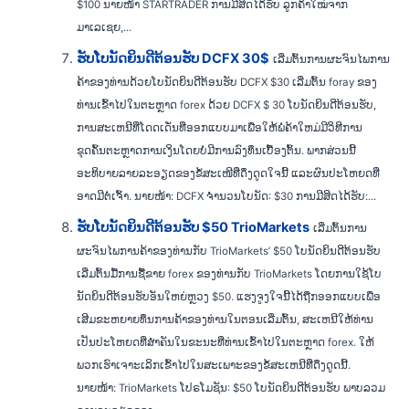
$100 ນາຍໜ້າ STARTRADER ການມີສິດໄດ້ຮັບ ລູກຄ້າໃໝ່ຈາກ
ມາເລເຊຍ,...
ຮັບໂບນັດຍິນດີຕ້ອນຮັບ DCFX 30$
ເລີ່ມຕົ້ນການຜະຈົນໄພການ
ຄ້າຂອງທ່ານດ້ວຍໂບນັດຍິນດີຕ້ອນຮັບ DCFX $30 ເລີ່ມຕົ້ນ foray ຂອງ
ທ່ານເຂົ້າໄປໃນຕະຫຼາດ forex ດ້ວຍ DCFX $ 30 ໂບນັດຍິນດີຕ້ອນຮັບ,
ການສະເຫນີທີ່ໂດດເດັ່ນທີ່ອອກແບບມາເພື່ອໃຫ້ພໍ່ຄ້າໃຫມ່ມີວິທີການ
ຂຸດຄົ້ນຕະຫຼາດການເງິນໂດຍບໍ່ມີການລົງທຶນເບື້ອງຕົ້ນ. ພາກສ່ວນນີ້
ອະທິບາຍລາຍລະອຽດຂອງຂໍ້ສະເໜີທີ່ດຶງດູດໃຈນີ້ ແລະຜົນປະໂຫຍດທີ່
ອາດມີຕໍ່ເຈົ້າ. ນາຍໜ້າ: DCFX ຈຳນວນໂບນັດ: $30 ການມີສິດໄດ້ຮັບ:...
ຮັບໂບນັດຍິນດີຕ້ອນຮັບ $50 TrioMarkets
ເລີ່ມຕົ້ນການ
ຜະຈົນໄພການຄ້າຂອງທ່ານກັບ TrioMarkets’ $50 ໂບນັດຍິນດີຕ້ອນຮັບ
ເລີ່ມຕົ້ນມື້ການຊື້ຂາຍ forex ຂອງທ່ານກັບ TrioMarkets ໂດຍການໃຊ້ໂບ
ນັດຍິນດີຕ້ອນຮັບອັນໃຫຍ່ຫຼວງ $50. ແຮງຈູງໃຈນີ້ໄດ້ຖືກອອກແບບເພື່ອ
ເສີມຂະຫຍາຍທຶນການຄ້າຂອງທ່ານໃນຕອນເລີ່ມຕົ້ນ, ສະເຫນີໃຫ້ທ່ານ
ເປັນປະໂຫຍດທີ່ສໍາຄັນໃນຂະນະທີ່ທ່ານເຂົ້າໄປໃນຕະຫຼາດ forex. ໃຫ້
ພວກເຮົາເຈາະເລິກເຂົ້າໄປໃນສະເພາະຂອງຂໍ້ສະເຫນີທີ່ດຶງດູດນີ້.
ນາຍໜ້າ: TrioMarkets ໂປຣໂມຊັນ: $50 ໂບນັດຍິນດີຕ້ອນຮັບ ພາບລວມ