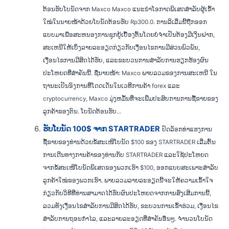
ຕ້ອນຮັບໂບນັດຈາກ Maxco Maxco ແນະນຳໂອກາດພິເສດສຳລັບຜູ້ເຂົ້າ
ໃໝ່ໃນນາຍໜ້າດ້ວຍໂບນັດຕ້ອນຮັບ Rp300.0. ການລິເລີ່ມນີ້ຖືກອອກ
ແບບມາເພື່ອສະຫນອງການຊຸກຍູ້ເບື້ອງຕົ້ນໂດຍບໍ່ຈໍາເປັນຕ້ອງມີເງິນຝາກ,
ສະເຫນີໃຫ້ເບິ່ງລາຍລະອຽດກ່ຽວກັບເງື່ອນໄຂການມີສ່ວນພົວພັນ,
ເງື່ອນໄຂການມີສິດໄດ້ຮັບ, ແລະຂະບວນການສໍາລັບການຮຽກຮ້ອງຜົນ
ປະໂຫຍດທີ່ສໍາຄັນນີ້. ຊື່ນາຍໜ້າ: Maxco ພາບລວມຂອງການສະເຫນີ ໃນ
ຖານະເປັນອົງການທີ່ໂດດເດັ່ນໃນເວທີການຄ້າ forex ແລະ
cryptocurrency, Maxco ມຸ່ງຫມັ້ນທີ່ຈະເພີ່ມປະສົບການການຊື້ຂາຍຂອງ
ລູກຄ້າຂອງຕົນ. ໂບນັດຕ້ອນຮັບ...
ຮັບໂບນັດ 100$ ຈາກ STARTRADER
ປົດລັອກທ່າແຮງການ
ຊື້ຂາຍຂອງທ່ານດ້ວຍຂໍ້ສະເໜີໂບນັດ $100 ຂອງ STARTRADER ເລີ່ມຕົ້ນ
ການເດີນທາງການຄ້າຂອງທ່ານກັບ STARTRADER ແລະໃຊ້ປະໂຫຍດ
ຈາກຂໍ້ສະເໜີໂບນັດພິເສດຂອງພວກເຮົາ $100, ອອກແບບສະເພາະສຳລັບ
ລູກຄ້າໃໝ່ຂອງພວກເຮົາ. ພາບລວມລາຍລະອຽດນີ້ຈະໃຫ້ຄວາມເຂົ້າໃຈ
ກ່ຽວກັບວິທີທີ່ທ່ານສາມາດໄດ້ຮັບຜົນປະໂຫຍດຈາກການສົ່ງເສີມການນີ້,
ລວມທັງເງື່ອນໄຂສໍາລັບການມີສິດໄດ້ຮັບ, ຂະບວນການເຂົ້າຮ່ວມ, ເງື່ອນໄຂ
ສໍາລັບການຖອນກໍາໄລ, ແລະລາຍລະອຽດທີ່ສໍາຄັນອື່ນໆ. ຈໍານວນໂບນັດ