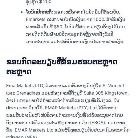
ສູງສຸດ $ 200.
ໂບນັດປົກກະຕິ:
ນອກເຫນືອຈາກໂບນັດຍິນດີຕ້ອນຮັບ,
Emarkets ຂະຫຍາຍໂບນັດເງິນຝາກ 100% ສໍາລັບເງິນ
ຝາກເລີ່ມຕົ້ນທີ່ $50. ໂບນັດນີ້ສາມາດຮຽກຮ້ອງໄດ້ໂດຍ
ການຕິດຕໍ່ກັບຝ່າຍບໍລິການລູກຄ້າຫຼັງຈາກຕັ້ງບັນຊີ
ມາດຕະຖານ ແລະປະຕິບັດຕາມເງື່ອນໄຂການຝາກເງິນ.
ຂອບກົດລະບຽບທີ່ອ້ອມຮອບຕະຫຼາດ
ຕະຫຼາດ
EmarMarkets LTD, ດ້ວຍການລວມຕົວຂອງມັນຢູ່ໃນ St Vincent
ແລະ Grenadines ແລະຫ້ອງການທີ່ຕັ້ງຢູ່ທີ່ Suite 305 Kingstown,
ດໍາເນີນການພາຍໃຕ້ຄໍາແນະນໍາດ້ານກົດລະບຽບທີ່ເຂັ້ມງວດ. ໃນ
ປະເທດອາຟຣິກາໃຕ້, EMAR Markets (PTY) Ltd ໄດ້ຮັບການ
ຍອມຮັບວ່າເປັນຜູ້ໃຫ້ບໍລິການດ້ານການເງິນທີ່ໄດ້ຮັບອະນຸຍາດໂດຍ
ອົງການການປະພຶດຂອງຂະແໜງການການເງິນ (FSCA). ນອກຈາກ
ນັ້ນ, EMAR Markets Ltd ແມ່ນຜູ້ລົງທະບຽນກັບສະມາຄົມອະນາຄົດ
ແຫ່ງຊາດ (NFA).