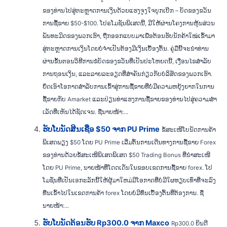
ຂອງທ່ານໄປສູ່ຕະຫຼາດການເງິນດ້ວຍແຮງຈູງໃຈບຸກເບີກ – ບັດຂອງຂວັນ
ການຊື້ຂາຍ $50-$100. ໂປຣໂມຊັນພິເສດນີ້, ມີໃຫ້ຜ່ານໂຄງການຫຸ້ນສ່ວນ
ພັນທະມິດຂອງພວກເຮົາ, ຖືກອອກແບບມາເພື່ອຕ້ອນຮັບນັກຄ້າໃໝ່ເຂົ້າມາ
ສູ່ຕະຫຼາດການເງິນໂດຍບໍ່ຈໍາເປັນຕ້ອງມີເງິນເບື້ອງຕົ້ນ. ຄູ່ມືນີ້ຈະນໍາທ່ານ
ຜ່ານຂັ້ນຕອນວິທີການຂໍບັດຂອງຂວັນທີ່ເປັນປະໂຫຍດນີ້, ເງື່ອນໄຂສໍາລັບ
ການຖອນເງິນ, ແລະລາຍລະອຽດທີ່ສໍາຄັນກ່ຽວກັບບໍລິສັດຂອງພວກເຮົາ.
ຍຶດເອົາໂອກາດສໍາລັບການເຂົ້າສູ່ການຊື້ຂາຍທີ່ບໍ່ມີຄວາມຫຍຸ້ງຍາກໃນການ
ຊື້ຂາຍກັບ Amarket ແລະປ່ຽນທ່າແຮງການຊື້ຂາຍຂອງທ່ານໄປສູ່ຄວາມສໍາ
ເລັດທີ່ເຫັນໄດ້ຊັດເຈນ. ຊື່ນາຍໜ້າ:...
ຮັບໂບນັດສິນເຊື່ອ $50 ຈາກ PU Prime
ຂໍ້ສະເໜີໂບນັດການຄ້າ
ພິເສດພຽງ $50 ໂດຍ PU Prime ເລີ່ມຕົ້ນການເດີນທາງການຊື້ຂາຍ Forex
ຂອງທ່ານດ້ວຍຂໍ້ສະເໜີພິເສດພິເສດ $50 Trading Bonus ທີ່ນຳສະເໜີ
ໂດຍ PU Prime, ນາຍໜ້າທີ່ໂດດເດັ່ນໃນຂອບເຂດການຊື້ຂາຍ forex. ໂປ
ໂມຊັ່ນທີ່ເປັນເອກະລັກນີ້ໃຫ້ຜູ້ມາໃຫມ່ມີໂອກາດທີ່ບໍ່ມີໃຜທຽບເທົ່າທີ່ຈະລົງ
ທືນເຂົ້າໄປໃນເຂດການຄ້າ forex ໂດຍບໍ່ມີທຶນເບື້ອງຕົ້ນທີ່ຕ້ອງການ. ຊື່
ນາຍໜ້າ:...
ຮັບໂບນັດຕ້ອນຮັບ Rp300.0 ຈາກ Maxco
Rp300.0 ຍິນດີ