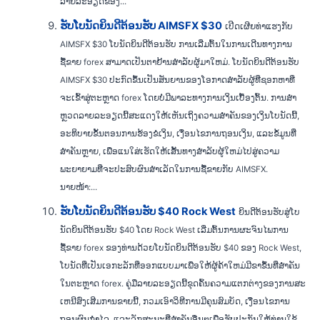
ລາຍລະອຽດຂອງ...
ຮັບໂບນັດຍິນດີຕ້ອນຮັບ AIMSFX $30
ເປີດເຜີຍທ່າແຮງກັບ
AIMSFX $30 ໂບນັດຍິນດີຕ້ອນຮັບ ການເລີ່ມຕົ້ນໃນການເດີນທາງການ
ຊື້ຂາຍ forex ສາມາດເປັນຕາຢ້ານສໍາລັບຜູ້ມາໃຫມ່. ໂບນັດຍິນດີຕ້ອນຮັບ
AIMSFX $30 ປະກົດຂຶ້ນເປັນສັນຍານຂອງໂອກາດສໍາລັບຜູ້ທີ່ຊອກຫາທີ່
ຈະເຂົ້າສູ່ຕະຫຼາດ forex ໂດຍບໍ່ມີພາລະທາງການເງິນເບື້ອງຕົ້ນ. ການສໍາ
ຫຼວດລາຍລະອຽດນີ້ສະແດງໃຫ້ເຫັນເຖິງຄວາມສໍາຄັນຂອງເງິນໂບນັດນີ້,
ອະທິບາຍຂັ້ນຕອນການຮ້ອງຂໍເງິນ, ເງື່ອນໄຂການຖອນເງິນ, ແລະຂໍ້ມູນທີ່
ສໍາຄັນຫຼາຍ, ເພື່ອແນໃສ່ເຮັດໃຫ້ເສັ້ນທາງສໍາລັບຜູ້ໃຫມ່ໄປສູ່ຄວາມ
ພະຍາຍາມທີ່ຈະປະສົບຜົນສໍາເລັດໃນການຊື້ຂາຍກັບ AIMSFX.
ນາຍໜ້າ:...
ຮັບໂບນັດຍິນດີຕ້ອນຮັບ $40 Rock West
ຍິນດີຕ້ອນຮັບສູ່ໂບ
ນັດຍິນດີຕ້ອນຮັບ $40 ໂດຍ Rock West ເລີ່ມຕົ້ນການຜະຈົນໄພການ
ຊື້ຂາຍ forex ຂອງທ່ານດ້ວຍໂບນັດຍິນດີຕ້ອນຮັບ $40 ຂອງ Rock West,
ໂບນັດທີ່ເປັນເອກະລັກທີ່ອອກແບບມາເພື່ອໃຫ້ຜູ້ຄ້າໃຫມ່ມີຂາຂຶ້ນທີ່ສໍາຄັນ
ໃນຕະຫຼາດ forex. ຄູ່ມືລາຍລະອຽດນີ້ຂຸດຄົ້ນຄວາມແຕກຕ່າງຂອງການສະ
ເຫນີສົ່ງເສີມການຂາຍນີ້, ກວມເອົາວິທີການມີຄຸນສົມບັດ, ເງື່ອນໄຂການ
ຖອນຜົນກໍາໄລ, ແລະລັກສະນະທີ່ສໍາຄັນອື່ນໆເພື່ອຮັບປະກັນໃຫ້ທ່ານໃຊ້