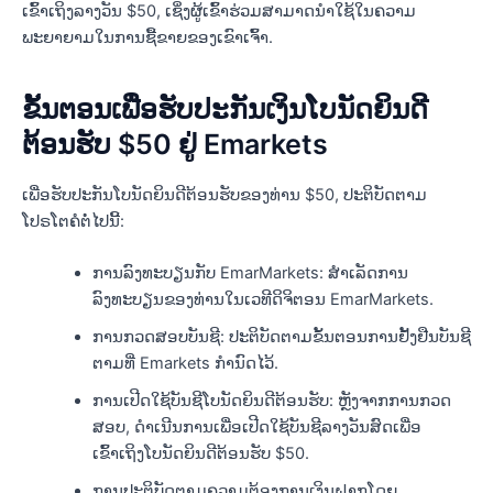
ເຂົ້າເຖິງລາງວັນ $50, ເຊິ່ງຜູ້ເຂົ້າຮ່ວມສາມາດນຳໃຊ້ໃນຄວາມ
ພະຍາຍາມໃນການຊື້ຂາຍຂອງເຂົາເຈົ້າ.
ຂັ້ນຕອນເພື່ອຮັບປະກັນເງິນໂບນັດຍິນດີ
ຕ້ອນຮັບ $50 ຢູ່ Emarkets
ເພື່ອຮັບປະກັນໂບນັດຍິນດີຕ້ອນຮັບຂອງທ່ານ $50, ປະຕິບັດຕາມ
ໂປຣໂຕຄໍຕໍ່ໄປນີ້:
ການລົງທະບຽນກັບ EmarMarkets: ສໍາເລັດການ
ລົງທະບຽນຂອງທ່ານໃນເວທີດິຈິຕອນ EmarMarkets.
ການກວດສອບບັນຊີ: ປະຕິບັດຕາມຂັ້ນຕອນການຢັ້ງຢືນບັນຊີ
ຕາມທີ່ Emarkets ກຳນົດໄວ້.
ການເປີດໃຊ້ບັນຊີໂບນັດຍິນດີຕ້ອນຮັບ: ຫຼັງຈາກການກວດ
ສອບ, ດໍາເນີນການເພື່ອເປີດໃຊ້ບັນຊີລາງວັນສົດເພື່ອ
ເຂົ້າເຖິງໂບນັດຍິນດີຕ້ອນຮັບ $50.
ການປະຕິບັດຕາມຄວາມຕ້ອງການເງິນຝາກໂດຍ