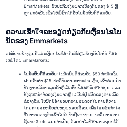
EmarMarkets: ຮັບປະກັນເງິນຝາກເບື້ອງຕົ້ນຂອງ $15 ຫຼື
ຫຼາຍກວ່ານັ້ນເພື່ອໃຫ້ມີສິດໄດ້ຮັບໂບນັດຍິນດີຕ້ອນຮັບ.
ຄວາມເຂົ້າໃຈລະອຽດກ່ຽວກັບເງື່ອນໄຂໂບ
ນັດຂອງ Emmarkets
ອະທິບາຍຂ້າງລຸ່ມນີ້ແມ່ນເງື່ອນໄຂທີ່ສໍາຄັນທີ່ກ່ຽວຂ້ອງກັບໂບນັດທີ່ສະ
ເຫນີໂດຍ EmarMarkets:
ໂບນັດຍິນດີຕ້ອນຮັບ:
ໂບນັດຍິນດີຕ້ອນຮັບ $50 ກຳນົດເງິນ
ຝາກຂັ້ນຕ່ຳ $15. ປະຕິບັດຕາມການຝາກເງິນ, ເຂົ້າຮ່ວມກັບ
ທີມງານບໍລິການລູກຄ້າຫຼືເລີ່ມຕົ້ນປີ້ສະຫນັບສະຫນູນ, ລວມ
ທັງຮູບຫນ້າຈໍຂອງເງິນຝາກຫຼື ID ບັນຊີໂບນັດຂອງທ່ານເພື່ອ
ຂໍລາງວັນ. ໂບນັດນີ້ອໍານວຍຄວາມສະດວກໃນການຊື້ຂາຍ
ໂດຍການສະຫນັບສະຫນູນຂອບເລື່ອນ. ເພື່ອໂອນຜົນກໍາໄລ
ທີ່ມາຈາກລາງວັນເຂົ້າໄປໃນບັນຊີຂອງທ່ານ, ປະລິມານການ
ຊື້ຂາຍ 3 lots ແມ່ນຈໍາເປັນ, ດ້ວຍກໍາໄລທີ່ສາມາດຖອນໄດ້