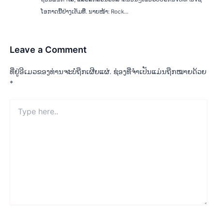
ໂອກາດນີ້ຢ່າງເຕັມທີ່. ນາຍໜ້າ: Rock...
Leave a Comment
ທີ່ຢູ່ອີເມວຂອງທ່ານຈະບໍ່ຖືກເຜີຍແຜ່.
ຊ່ອງທີ່ຈຳເປັນແມ່ນຖືກໝາຍດ້ວຍ
*
Type
here..