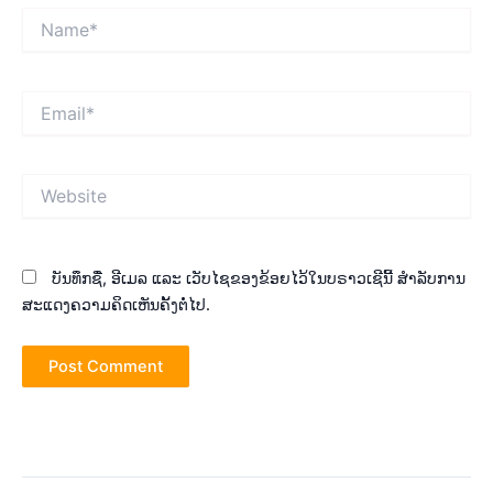
Name*
Email*
Website
ບັນທຶກຊື່, ອີເມລ ແລະ ເວັບໄຊຂອງຂ້ອຍໄວ້ໃນບຣາວເຊີນີ້ ສຳລັບການ
ສະແດງຄວາມຄິດເຫັນຄັ້ງຕໍ່ໄປ.