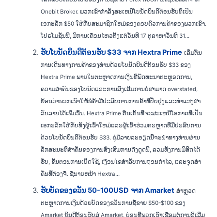
Onebit Broker. ພວກເຂົາກໍາລັງສະເຫນີໂບນັດຍິນດີຕ້ອນຮັບທີ່ເປັນ
ເອກະລັກ $50 ໃຫ້ກັບສະມາຊິກໃຫມ່ຂອງຄອບຄົວການຄ້າຂອງພວກເຂົາ.
ໂປຣໂມຊັນນີ້, ມີການເຄື່ອນໄຫວຕັ້ງແຕ່ວັນທີ 17 ຕຸລາຫາວັນທີ 31...
ຮັບໂບນັດຍິນດີຕ້ອນຮັບ $33 ຈາກ Hextra Prime
ເລີ່ມຕົ້ນ
ການເດີນທາງການຄ້າຂອງທ່ານດ້ວຍໂບນັດຍິນດີຕ້ອນຮັບ $33 ຂອງ
Hextra Prime ພາຍໃນຕະຫຼາດການເງິນທີ່ພັດທະນາຕະຫຼອດການ,
ຄວາມສໍາຄັນຂອງໂບນັດແລະການສົ່ງເສີມການບໍ່ສາມາດ overstated,
ຍ້ອນວ່າພວກເຂົາໃຫ້ພໍ່ຄ້າມີປະສົບການການຄ້າທີ່ປັບປຸງແລະທ່າແຮງສໍາ
ລັບລາຍໄດ້ເພີ່ມຂຶ້ນ. Hextra Prime ຕື່ນເຕັ້ນທີ່ຈະສະເຫນີໂອກາດທີ່ເປັນ
ເອກະລັກໃຫ້ກັບທັງຜູ້ເຂົ້າໃຫມ່ແລະຜູ້ເຂົ້າຮ່ວມຕະຫຼາດທີ່ມີປະສົບການ
ດ້ວຍໂບນັດຍິນດີຕ້ອນຮັບ $33. ຄູ່ມືລາຍລະອຽດນີ້ຈະນໍາທາງທ່ານຜ່ານ
ລັກສະນະທີ່ສໍາຄັນຂອງການສົ່ງເສີມການດຶງດູດນີ້, ລວມທັງການມີສິດໄດ້
ຮັບ, ຂັ້ນຕອນການເປີດໃຊ້, ເງື່ອນໄຂສໍາລັບການຖອນກໍາໄລ, ແລະຈຸດສໍາ
ຄັນທີ່ຕ້ອງຈື່. ຊື່ນາຍຫນ້າ Hextra...
ຮັບບັດຂອງຂວັນ 50-100USD ຈາກ Amarket
ສຳຫຼວດ
ຕະຫຼາດການເງິນດ້ວຍບັດຂອງຂວັນການຊື້ຂາຍ $50-$100 ຂອງ
Amarket ຍິນດີຕ້ອນຮັບສູ່ Amarket, ບ່ອນທີ່ພວກເຮົາເຊື່ອມຕໍ່ການລິເລີ່ມ