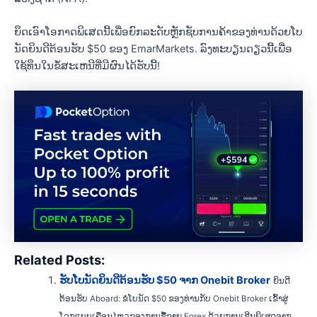
ຍຶດເອົາໂອກາດພິເສດນີ້ເພື່ອຍົກລະດັບຫຼັກຊັບການຄ້າຂອງທ່ານດ້ວຍໂບ
ນັດຍິນດີຕ້ອນຮັບ $50 ຂອງ EmarMarkets. ລົງ​ທະ​ບຽນ​ດຽວ​ນີ້​ເພື່ອ​
ໃຊ້​ທຶນ​ໃນ​ຂໍ້​ສະ​ເຫນີ​ທີ່​ມີ​ຜົນ​ໄດ້​ຮັບ​ນີ້​!
Related Posts:
ຮັບໂບນັດຍິນດີຕ້ອນຮັບ $50 ຈາກ Onebit Broker
ຍິນດີ
ຕ້ອນຮັບ Aboard: ຂໍໂບນັດ $50 ຂອງທ່ານກັບ Onebit Broker ເຂົ້າສູ່
ໂລກແບບເຄື່ອນໄຫວຂອງການຊື້ຂາຍ Forex ດ້ວຍການເຊີນພິເສດຈາກ