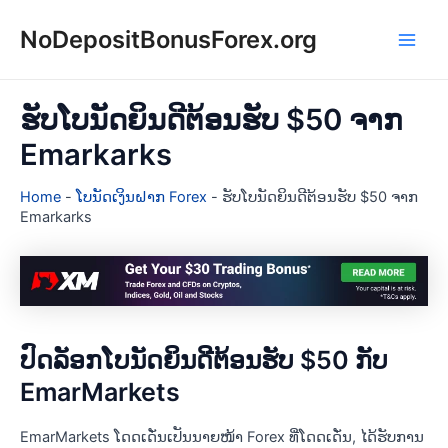
Skip
NoDepositBonusForex.org
to
Main
content
Men
ຮັບໂບນັດຍິນດີຕ້ອນຮັບ $50 ຈາກ
Emarkarks
Home
-
ໂບນັດເງິນຝາກ Forex
-
ຮັບໂບນັດຍິນດີຕ້ອນຮັບ $50 ຈາກ
Emarkarks
ປົດລັອກໂບນັດຍິນດີຕ້ອນຮັບ $50 ກັບ
EmarMarkets
EmarMarkets ໂດດເດັ່ນເປັນນາຍໜ້າ Forex ທີ່ໂດດເດັ່ນ, ໄດ້ຮັບການ