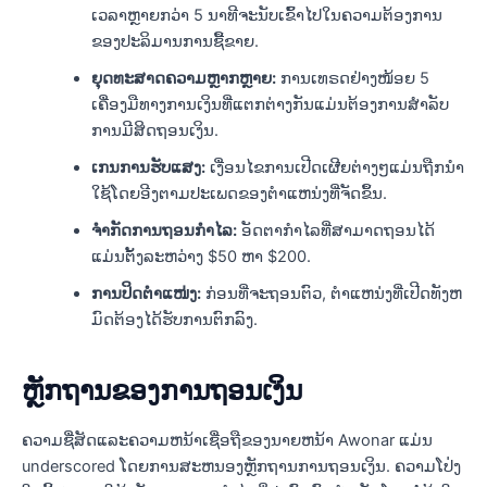
ເວລາຫຼາຍກວ່າ 5 ນາທີຈະນັບເຂົ້າໄປໃນຄວາມຕ້ອງການ
ຂອງປະລິມານການຊື້ຂາຍ.
ຍຸດທະສາດຄວາມຫຼາກຫຼາຍ:
ການເທຣດຢ່າງໜ້ອຍ 5
ເຄື່ອງມືທາງການເງິນທີ່ແຕກຕ່າງກັນແມ່ນຕ້ອງການສໍາລັບ
ການມີສິດຖອນເງິນ.
ເກນການຮັບແສງ:
ເງື່ອນໄຂການເປີດເຜີຍຕ່າງໆແມ່ນຖືກນໍາ
ໃຊ້ໂດຍອີງຕາມປະເພດຂອງຕໍາແຫນ່ງທີ່ຈັດຂຶ້ນ.
ຈຳກັດການຖອນກຳໄລ:
ອັດຕາກຳໄລທີ່ສາມາດຖອນໄດ້
ແມ່ນຕັ້ງລະຫວ່າງ $50 ຫາ $200.
ການປິດຕຳແໜ່ງ:
ກ່ອນທີ່ຈະຖອນຕົວ, ຕໍາແຫນ່ງທີ່ເປີດທັງຫ
ມົດຕ້ອງໄດ້ຮັບການຕົກລົງ.
ຫຼັກຖານຂອງການຖອນເງິນ
ຄວາມຊື່ສັດແລະຄວາມຫນ້າເຊື່ອຖືຂອງນາຍຫນ້າ Awonar ແມ່ນ
underscored ໂດຍການສະຫນອງຫຼັກຖານການຖອນເງິນ. ຄວາມໂປ່ງ