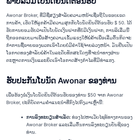
ພາບລວມໂບນັດຍິນດີຕ້ອນຮັບ
Awonar Broker, ທີ່ມີຊື່ສຽງສໍາລັບຄວາມຫນ້າເຊື່ອຖືໃນຂອບເຂດ
ການຄ້າ, ເຮັດໃຫ້ລູກຄ້າມີຄວາມສຸກກັບໂບນັດຍິນດີຕ້ອນຮັບ $ 50. ໄດ້
ຮັບການຍອມຮັບວ່າເປັນໂບນັດເງິນຝາກທີ່ບໍ່ມີເງິນຝາກ, ການລິເລີ່ມນີ້
ຖືກອອກແບບມາເພື່ອສ້າງຄວາມເຂັ້ມແຂງໃຫ້ພໍ່ຄ້າເພື່ອເລີ່ມຕົ້ນກິດຈະ
ກໍາການຊື້ຂາຍຂອງພວກເຂົາໂດຍບໍ່ມີຄ່າໃຊ້ຈ່າຍລ່ວງຫນ້າ. ມັນຢືນເປັນ
ໂອກາດທອງສໍາລັບພໍ່ຄ້າໃນລະດັບທັກສະໃດໆທີ່ຈະນໍາທາງຜ່ານ
ຕະຫຼາດການເງິນແລະຍຶດເອົາໂອກາດສ້າງກໍາໄລທີ່ມີທ່າແຮງ.
ຮັບປະກັນໂບນັດ Awonar ຂອງທ່ານ
ເພື່ອຮ້ອງຂໍເງິນໂບນັດຍິນດີຕ້ອນຮັບຂອງທ່ານ $50 ຈາກ Awonar
Broker, ປະຕິບັດຕາມຄໍາແນະນໍາທີ່ກົງໄປກົງມາເຫຼົ່ານີ້:
ການລົງທະບຽນສໍາເລັດ:
ທ່ອງໄປຫາເວັບໄຊທ໌ທາງການຂອງ
Awonar Broker ແລະເລີ່ມຕົ້ນການລົງທະບຽນບັນຊີຂອງ
ທ່ານ.