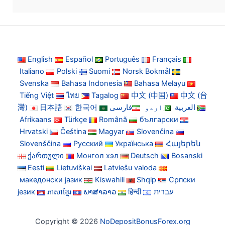
English
Español
Português
Français
Italiano
Polski
Suomi
Norsk Bokmål
Svenska
Bahasa Indonesia
Bahasa Melayu
Tiếng Việt
ไทย
Tagalog
中文 (中国)
中文 (台
灣)
日本語
한국어
فارسی
اردو
العربية
Afrikaans
Türkçe
Română
български
Hrvatski
Čeština
Magyar
Slovenčina
Slovenščina
Русский
Українська
Հայերեն
ქართული
Монгол хэл
Deutsch
Bosanski
Eesti
Lietuviškai
Latviešu valoda
македонски јазик
Kiswahili
Shqip
Српски
језик
ភាសាខ្មែរ
ພາສາລາວ
हिन्दी
עברית
Copyright © 2026
NoDepositBonusForex.org