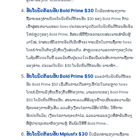
ລູກຄ້າຂອງຕົນ. ໂບນັດຕ້ອນຮັບ...
ຮັບໂບນັດຕ້ອນຮັບ Bold Prime $30
ປົດລັອກທ່າແຮງການ
ຊື້ຂາຍຂອງທ່ານດ້ວຍໂບນັດຍິນດີຕ້ອນຮັບ $30 ຂອງ Bold Prime ກ້າວ
ເຂົ້າສູ່ສະຫນາມເທຣດ forex ປະກອບອາວຸດດ້ວຍໂບນັດຍິນດີຕ້ອນຮັບອັນ
ໃຫຍ່ຫຼວງຂອງ Bold Prime. ຂໍ້ສະເໜີນີ້ຖືກອອກແບບສະເພາະສຳລັບຜູ້
ມາໃໝ່, ນຳສະເໜີໂອກາດອັນດີເລີດທີ່ຈະເຈາະເລິກໃນການຊື້ຂາຍ forex
ໂດຍບໍ່ຈຳເປັນຕ້ອງລົງທຶນເງິນສ່ວນຕົວ. ສຳຫຼວດຄວາມແຕກຕ່າງຂອງໂປຣ
ໂມຊັນທີ່ໂດດເດັ່ນນີ້ ແລະມັນຢືນຢູ່ແນວໃດເພື່ອເພີ່ມປະສົບການການຊື້ຂາຍ
ຂອງທ່ານ. ປະເພດໂບນັດ: $30 ໂບນັດຍິນດີຕ້ອນຮັບ ນາຍໜ້າ:...
ຮັບໂບນັດຕ້ອນຮັບ Bold Prime $50
ແນະນຳໂບນັດຍິນດີຕ້ອນ
ຮັບ Bold Prime $50 ເລີ່ມຕົ້ນການເດີນທາງເຂົ້າໄປໃນຕະຫຼາດ forex
ໂດຍບໍ່ມີການລົງທຶນເບື້ອງຕົ້ນທີ່ຕ້ອງການ, ມາລະຍາດຂອງ Bold Prime
$50 ໂບນັດຍິນດີຕ້ອນຮັບ. ສະພາບລວມທີ່ສົມບູນນີ້ຈະເຜີຍແຜ່ຄວາມຊັບ
ຊ້ອນຂອງການສົ່ງເສີມ, ລວມທັງເງື່ອນໄຂການມີສິດໄດ້ຮັບ, ວິທີການ
ຮັບປະກັນມັນ, ເງື່ອນໄຂການຖອນກໍາໄລ, ແລະລາຍລະອຽດທີ່ສໍາຄັນອື່ນໆ
ທີ່ຜູ້ປາດຖະຫນາຕ້ອງການຮູ້. ຄົ້ນພົບວິທີທີ່ Bold Prime...
ຮັບໂບນັດຕ້ອນຮັບ Mplusfx $30
ປົດລັອກທ່າແຮງການຊື້ຂາຍ