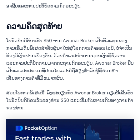
ອາຊີບແລະການປະຕິບັດຕາມກົດລະບຽບ.
ຄວາມຄິດສຸດທ້າຍ
ໂບນັດຍິນດີຕ້ອນຮັບ $50 ຈາກ Awonar Broker ເປັນຕົວແທນຂອງ
ການເລີ່ມຕົ້ນພິເສດສຳລັບຜູ້ມາໃໝ່ສູ່ໂລກການຄ້າອອນໄລນ໌, ບໍ່ຈໍາເປັນ
ຕ້ອງມີເງິນຝາກເບື້ອງຕົ້ນ. ດ້ວຍຄໍາແນະນໍາການຖອນເງິນທີ່ຊັດເຈນ
ແລະການປະຕິບັດຕາມມາດຕະຖານກົດລະບຽບ, Awonar Broker ຢືນ
ເປັນແພລະຕະຟອມທີ່ປອດໄພແລະມີຊື່ສຽງສໍາລັບຜູ້ທີ່ຊອກຫາ
ເສັ້ນທາງການຄ້າທີ່ມີຫມາກຜົນ.
ສວຍໂອກາດພິເສດນີ້! ລົງທະບຽນກັບ Awonar Broker ດຽວນີ້ເພື່ອຮັບ
ໂບນັດຍິນດີຕ້ອນຮັບຂອງທ່ານ $50 ແລະເລີ່ມຕົ້ນການເດີນທາງການຄ້າ
ຂອງທ່ານ.