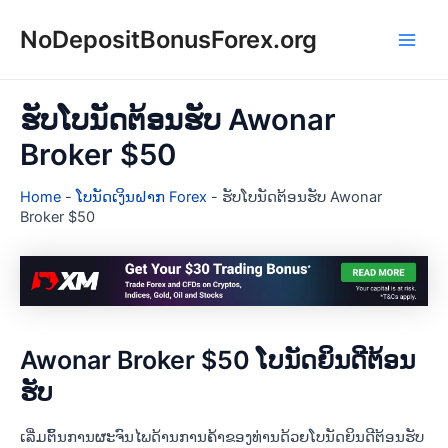
Skip
NoDepositBonusForex.org
to
Main
content
Men
ຮັບໂບນັດຕ້ອນຮັບ Awonar
Broker $50
Home
-
ໂບນັດເງິນຝາກ Forex
-
ຮັບໂບນັດຕ້ອນຮັບ Awonar
Broker $50
Awonar Broker $50 ໂບນັດຍິນດີຕ້ອນ
ຮັບ
ເລີ່ມຕົ້ນການຜະຈົນໄພດ້ານການຄ້າຂອງທ່ານດ້ວຍໂບນັດຍິນດີຕ້ອນຮັບ