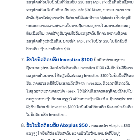
ຂອງທ່ານດ້ວຍໂບນັດຍິນດີຕ້ອນຮັບ $30 ຂອງ Mplusfx ເລີ່ມຕົ້ນວັນຊື້ຂາຍ
ຂອງທ່ານດ້ວຍໂບນັດຕ້ອນຮັບ Mplusfx $30 ພິເສດ, ອອກແບບສະເພາະ
ສຳລັບຜູ້ມາໃໝ່ຢູ່ນາຍໜ້າ. ຂໍ້ສະເຫນີພິເສດນີ້ຈາກ Mplusfx ເປັນປະຕູທີ່
ຈະຂະຫຍາຍຄວາມສາມາດໃນການຊື້ຂາຍຂອງທ່ານໂດຍການສະຫນອງ
ທຶນເພີ່ມເຕີມ, ການສ້າງພື້ນຖານທີ່ເຂັ້ມແຂງສໍາລັບກິດຈະກໍາການຊື້ຂາຍ
ຂອງທ່ານຕັ້ງແຕ່ເລີ່ມຕົ້ນ. ນາຍໜ້າ: Mplusfx ໂບນັດ: $30 ໂບນັດຍິນດີ
ຕ້ອນຮັບ ເງິນຝາກຂັ້ນຕໍ່າ: $10...
ຮັບໂບນັດຕ້ອນຮັບ Investizo $100
ປົດລັອກທ່າແຮງການ
ຊື້ຂາຍຂອງທ່ານດ້ວຍໂບນັດຕ້ອນຮັບ Investizo $100 ເລີ່ມຕົ້ນໃນມື້ຊື້ຂາຍ
ຂອງທ່ານດ້ວຍການໃຫ້ກຽດພິເສດຂອງ Investizo $100 ໂບນັດຍິນດີຕ້ອນ
ຮັບ. ການສະເຫນີທີ່ເປັນເອກະລັກນີ້ຈາກ Investizo, ຕົວເລກທີ່ໂດດເດັ່ນ
ໃນອຸດສາຫະກໍານາຍຫນ້າ Forex, ໃຫ້ພໍ່ຄ້າມີໂອກາດທອງທີ່ຈະເຂົ້າໄປໃນ
ຕະຫຼາດການເງິນດ້ວຍແຮງຈູງໃຈດ້ານການເງິນເພີ່ມເຕີມ. ຊື່ນາຍໜ້າ: ການ
ລົງທຶນ ຂໍ້ສະເໜີ: Investizo $100 ໂບນັດຍິນດີຕ້ອນຮັບ ຂໍ້ແນະນຳເພື່ອຮັບ
ໂບນັດຕ້ອນຮັບ Investizo...
ຮັບໂບນັດຕ້ອນຮັບ Abxplus $50
ການແນະນໍາ Abxplus $50
ແຮງຈູງໃຈຍິນດີຕ້ອນຮັບສໍາລັບຄວາມສົດໃສດ້ານການຄ້າທີ່ປັບປຸງ