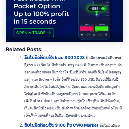
Related Posts:
ຮັບໂບນັດຕ້ອນຮັບ Inzo $30 2023
ປົດລັອກການເລີ່ມຕົ້ນການ
ຊື້ຂາຍ $30 ດ້ວຍໂບນັດຕ້ອນຮັບຂອງ Inzo ເລີ່ມຕົ້ນການເດີນທາງການຄ້າ
ຂອງທ່ານດ້ວຍການເພີ່ມກໍາລັງໃຈເພີ່ມເຕີມຕໍ່ກັບການລິເລີ່ມອັນໃຫຍ່ຫຼວງ
ຂອງ Inzo Broker – ໂບນັດຍິນດີຕ້ອນຮັບ $30 USD. ຂໍ້ສະເໜີພິເສດນີ້,
ມັກຈະເອີ້ນວ່າ ໂບນັດບໍ່ມີເງິນຝາກ, ຖືກອອກແບບມາເພື່ອຕ້ອນຮັບລູກຄ້າ
ໃໝ່ສູ່ໂລກທີ່ໜ້າຕື່ນເຕັ້ນຂອງການຊື້ຂາຍ ໂດຍອະນຸຍາດໃຫ້ພວກເຂົາ
ເລີ່ມຕົ້ນໂດຍບໍ່ມີຄວາມຜູກມັດດ້ານການເງິນໃນເບື້ອງຕົ້ນ. ສິ່ງທີ່ເພີ່ມເຕີມ,
ເງິນໂບນັດນີ້ເປີດຄວາມເປັນໄປໄດ້ສໍາລັບພໍ່ຄ້າທີ່ຈະຮັກສາຜົນກໍາໄລໃດໆທີ່
ເຂົາເຈົ້າຈັດການທີ່ຈະເພີ່ມຂຶ້ນ. ຊື່ນາຍໜ້າ: ນາຍໜ້າ...
ຮັບໂບນັດຕ້ອນຮັບ $100 ກັບ CWG Market
ຮັບໂບນັດຕ້ອນ