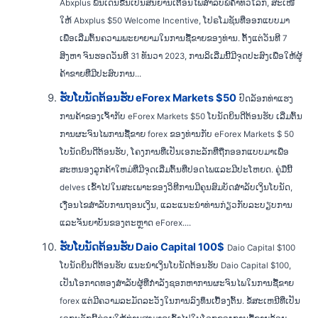
Abxplus ພົ້ນເດັ່ນຂື້ນເປັນສັນຍານເຕືອນໄພສໍາລັບພໍ່ຄ້າທົ່ວໂລກ, ສະເໜີ
ໃຫ້ Abxplus $50 Welcome Incentive, ໂປຣໂມຊັນທີ່ອອກແບບມາ
ເພື່ອເລີ່ມຕົ້ນຄວາມພະຍາຍາມໃນການຊື້ຂາຍຂອງທ່ານ. ຕັ້ງແຕ່ວັນທີ 7
ສິງຫາ ຈົນຮອດວັນທີ 31 ທັນວາ 2023, ການລິເລີ່ມນີ້ມີຈຸດປະສົງເພື່ອໃຫ້ຜູ້
ຄ້າຂາຍທີ່ມີປະສົບການ...
ຮັບໂບນັດຕ້ອນຮັບ eForex Markets $50
ປົດລັອກທ່າແຮງ
ການຄ້າຂອງເຈົ້າກັບ eForex Markets $50 ໂບນັດຍິນດີຕ້ອນຮັບ ເລີ່ມຕົ້ນ
ການຜະຈົນໄພການຊື້ຂາຍ forex ຂອງທ່ານກັບ eForex Markets $ 50
ໂບນັດຍິນດີຕ້ອນຮັບ, ໂຄງການທີ່ເປັນເອກະລັກທີ່ຖືກອອກແບບມາເພື່ອ
ສະຫນອງລູກຄ້າໃຫມ່ທີ່ມີຈຸດເລີ່ມຕົ້ນທີ່ປອດໄພແລະມີປະໂຫຍດ. ຄູ່ມືນີ້
delves ເຂົ້າໄປໃນສະເພາະຂອງວິທີການມີຄຸນສົມບັດສໍາລັບເງິນໂບນັດ,
ເງື່ອນໄຂສໍາລັບການຖອນເງິນ, ແລະແນະນໍາທ່ານກ່ຽວກັບລະບຽບການ
ແລະຈັນຍາບັນຂອງຕະຫຼາດ eForex....
ຮັບໂບນັດຕ້ອນຮັບ Daio Capital 100$
Daio Capital $100
ໂບນັດຍິນດີຕ້ອນຮັບ ແນະນຳເງິນໂບນັດຕ້ອນຮັບ Daio Capital $100,
ເປັນໂອກາດທອງສຳລັບຜູ້ທີ່ກຳລັງຊອກຫາການຜະຈົນໄພໃນການຊື້ຂາຍ
forex ແຕ່ມີຄວາມລະມັດລະວັງໃນການລົງທຶນເບື້ອງຕົ້ນ. ຂໍ້ສະເຫນີທີ່ເປັນ