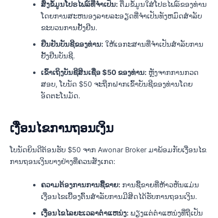
ສົ່ງຂໍ້ມູນໂປຣໄຟລ໌ທີ່ຈໍາເປັນ:
ຕື່ມຂໍ້ມູນໃສ່ໂປຣໄຟລ໌ຂອງທ່ານ
ໂດຍການສະຫນອງລາຍລະອຽດທີ່ຈໍາເປັນທັງຫມົດສໍາລັບ
ຂະບວນການຢັ້ງຢືນ.
ຢືນ​ຢັນ​ບັນ​ຊີ​ຂອງ​ທ່ານ:
ໃຫ້ເອກະສານທີ່ຈໍາເປັນສໍາລັບການ
ຢັ້ງຢືນບັນຊີ.
ເຂົ້າເຖິງບັນຊີສິນເຊື່ອ $50 ຂອງທ່ານ:
ຫຼັງຈາກການກວດ
ສອບ, ໂບນັດ $50 ຈະຖືກຝາກເຂົ້າບັນຊີຂອງທ່ານໂດຍ
ອັດຕະໂນມັດ.
ເງື່ອນໄຂການຖອນເງິນ
ໂບນັດຍິນດີຕ້ອນຮັບ $50 ຈາກ Awonar Broker ມາພ້ອມກັບເງື່ອນໄຂ
ການຖອນເງິນບາງຢ່າງທີ່ຄວນສັງເກດ:
ຄວາມຕ້ອງການການຊື້ຂາຍ:
ການຊື້ຂາຍທີ່ຫ້າວຫັນແມ່ນ
ເງື່ອນໄຂເບື້ອງຕົ້ນສໍາລັບການມີສິດໄດ້ຮັບການຖອນເງິນ.
ເງື່ອນໄຂໄລຍະເວລາຕໍາແຫນ່ງ:
ພຽງແຕ່ຕໍາແຫນ່ງທີ່ຖືເປັນ