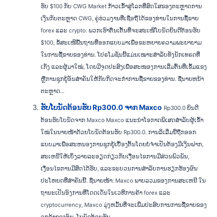
ຮັບ $100 ກັບ CWG Market ກ້າວເຂົ້າສູ່ໂລກທີ່ສົດໃສຂອງຕະຫຼາດການ
ເງິນກັບຕະຫຼາດ CWG, ຄູ່ຮ່ວມງານທີ່ເຊື່ອຖືໄດ້ຂອງທ່ານໃນການຊື້ຂາຍ
forex ແລະ crypto. ພວກເຮົາຕື່ນເຕັ້ນທີ່ຈະສະເໜີໂບນັດຍິນດີຕ້ອນຮັບ
$100, ຂໍ້ສະເໜີພື້ນຖານທີ່ອອກແບບມາເພື່ອຂະຫຍາຍຄວາມພະຍາຍາມ
ໃນການຊື້ຂາຍຂອງທ່ານ. ໂປຣໂມຊັນນີ້ແມ່ນເໝາະສຳລັບທັງນັກເທຣດທີ່
ເກັ່ງ ແລະຜູ້ມາໃໝ່, ໂດຍມີຈຸດປະສົງເພື່ອສະໜອງການເລີ່ມຕົ້ນທີ່ເຂັ້ມແຂງ
ຫຼືການຊຸກຍູ້ອັນສຳຄັນໃຫ້ກັບກິດຈະກຳການຊື້ຂາຍຂອງທ່ານ. ຊື່ນາຍຫນ້າ
ຕະຫຼາດ...
ຮັບໂບນັດຕ້ອນຮັບ Rp300.0 ຈາກ Maxco
Rp300.0 ຍິນດີ
ຕ້ອນຮັບໂບນັດຈາກ Maxco Maxco ແນະນຳໂອກາດພິເສດສຳລັບຜູ້ເຂົ້າ
ໃໝ່ໃນນາຍໜ້າດ້ວຍໂບນັດຕ້ອນຮັບ Rp300.0. ການລິເລີ່ມນີ້ຖືກອອກ
ແບບມາເພື່ອສະຫນອງການຊຸກຍູ້ເບື້ອງຕົ້ນໂດຍບໍ່ຈໍາເປັນຕ້ອງມີເງິນຝາກ,
ສະເຫນີໃຫ້ເບິ່ງລາຍລະອຽດກ່ຽວກັບເງື່ອນໄຂການມີສ່ວນພົວພັນ,
ເງື່ອນໄຂການມີສິດໄດ້ຮັບ, ແລະຂະບວນການສໍາລັບການຮຽກຮ້ອງຜົນ
ປະໂຫຍດທີ່ສໍາຄັນນີ້. ຊື່ນາຍໜ້າ: Maxco ພາບລວມຂອງການສະເຫນີ ໃນ
ຖານະເປັນອົງການທີ່ໂດດເດັ່ນໃນເວທີການຄ້າ forex ແລະ
cryptocurrency, Maxco ມຸ່ງຫມັ້ນທີ່ຈະເພີ່ມປະສົບການການຊື້ຂາຍຂອງ