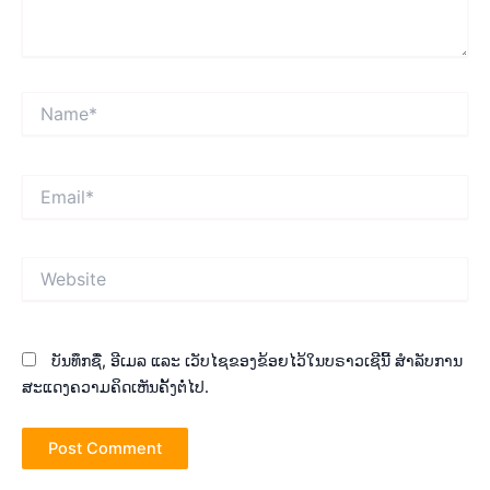
Name*
Email*
Website
ບັນທຶກຊື່, ອີເມລ ແລະ ເວັບໄຊຂອງຂ້ອຍໄວ້ໃນບຣາວເຊີນີ້ ສຳລັບການ
ສະແດງຄວາມຄິດເຫັນຄັ້ງຕໍ່ໄປ.