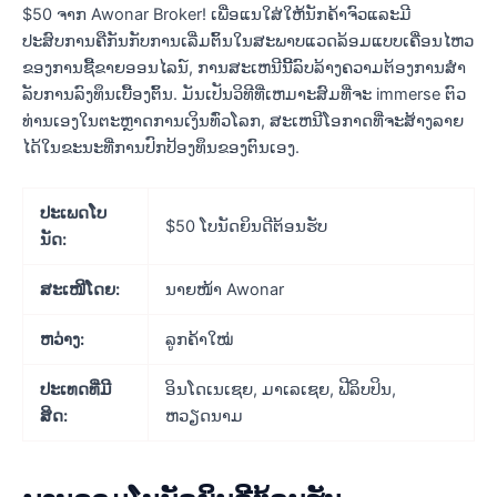
$50 ຈາກ Awonar Broker! ເພື່ອແນໃສ່ໃຫ້ນັກຄ້າຈົວແລະມີ
ປະສົບການຄືກັນກັບການເລີ່ມຕົ້ນໃນສະພາບແວດລ້ອມແບບເຄື່ອນໄຫວ
ຂອງການຊື້ຂາຍອອນໄລນ໌, ການສະເຫນີນີ້ລົບລ້າງຄວາມຕ້ອງການສໍາ
ລັບການລົງທຶນເບື້ອງຕົ້ນ. ມັນເປັນວິທີທີ່ເຫມາະສົມທີ່ຈະ immerse ຕົວ
ທ່ານເອງໃນຕະຫຼາດການເງິນທົ່ວໂລກ, ສະເຫນີໂອກາດທີ່ຈະສ້າງລາຍ
ໄດ້ໃນຂະນະທີ່ການປົກປ້ອງທຶນຂອງຕົນເອງ.
ປະເພດໂບ
$50 ໂບນັດຍິນດີຕ້ອນຮັບ
ນັດ:
ສະເໜີໂດຍ:
ນາຍໜ້າ Awonar
ຫວ່າງ:
ລູກຄ້າໃໝ່
ປະເທດທີ່ມີ
ອິນໂດເນເຊຍ, ມາເລເຊຍ, ຟີລິບປິນ,
ສິດ:
ຫວຽດນາມ