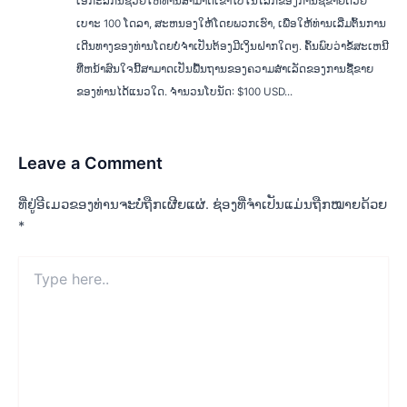
ເອກະລັກນີ້ຊ່ວຍໃຫ້ທ່ານສາມາດເຂົ້າໄປໃນໂລກຂອງການຊື້ຂາຍດ້ວຍ
ເບາະ 100 ໂດລາ, ສະຫນອງໃຫ້ໂດຍພວກເຮົາ, ເພື່ອໃຫ້ທ່ານເລີ່ມຕົ້ນການ
ເດີນທາງຂອງທ່ານໂດຍບໍ່ຈໍາເປັນຕ້ອງມີເງິນຝາກໃດໆ. ຄົ້ນພົບວ່າຂໍ້ສະເຫນີ
ທີ່ຫນ້າສົນໃຈນີ້ສາມາດເປັນພື້ນຖານຂອງຄວາມສໍາເລັດຂອງການຊື້ຂາຍ
ຂອງທ່ານໄດ້ແນວໃດ. ຈຳນວນໂບນັດ: $100 USD...
Leave a Comment
ທີ່ຢູ່ອີເມວຂອງທ່ານຈະບໍ່ຖືກເຜີຍແຜ່.
ຊ່ອງທີ່ຈຳເປັນແມ່ນຖືກໝາຍດ້ວຍ
*
Type
here..