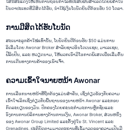
ໃສນີ້ສະແດງໃຫ້ເຫັນການຖອນກໍາໄລທີ່ປະສົບຜົນສໍາເລັດໂດຍພໍ່ຄ້າໃນ
ບັນດາປະເທດທີ່ມີສິດໄດ້ຮັບ, ນໍາໃຊ້ເງິນໂບນັດຍິນດີຕ້ອນຮັບ 50 ໂດລາ.
ການມີສິດໄດ້ຮັບໂບນັດ
ສະເພາະລູກຄ້າໃໝ່ເທົ່ານັ້ນ, ໂບນັດຍິນດີຕ້ອນຮັບ $50 ແມ່ນການ
ລິເລີ່ມໂດຍ Awonar Broker ສໍາລັບຊາວອິນໂດເນເຊຍ, ມາເລເຊຍ,
ຟີລິບປິນ, ແລະ ຫວຽດນາມ, ໃຫ້ພວກເຂົາມີໂອກາດພິເສດເພື່ອເລີ່ມຕົ້ນ
ການເດີນທາງການຄ້າຂອງເຂົາເຈົ້າ.
ຄວາມເຂົ້າໃຈນາຍຫນ້າ Awonar
ການເລືອກນາຍຫນ້າທີ່ຖືກຕ້ອງແມ່ນສໍາຄັນ, ເຊິ່ງກ່ຽວຂ້ອງກັບຄວາມ
ເຂົ້າໃຈເລິກເຊິ່ງກ່ຽວກັບພື້ນຖານຂອງນາຍຫນ້າ Awonar ແລະກອບ
ກົດລະບຽບຂອງມັນ. ປົກຄອງໂດຍຄະນະກໍາມະການຫຼັກຊັບແລະ
ອົງການການບໍລິການທາງດ້ານການເງິນ, Awonar Broker, ສ່ວນຫນຶ່ງ
ຂອງ Awonar Group Limited ແລະຕັ້ງຢູ່ໃນ St. Vincent ແລະ
Grenadines, ປະຕິບັດຕາມມາດຕະຖານທີ່ເຂັ້ມງວດຂອງຄວາມເປັນມື