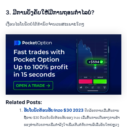
3. ມີການບັງຄັບໃຫ້ມີການຖອນກຳໄລບໍ?
ເງື່ອນໄຂໂບນັດບໍ່ໄດ້ກໍານົດຈໍານວນສະເພາະໃດໆ
Related Posts:
ຮັບໂບນັດຕ້ອນຮັບ Inzo $30 2023
ປົດລັອກການເລີ່ມຕົ້ນການ
ຊື້ຂາຍ $30 ດ້ວຍໂບນັດຕ້ອນຮັບຂອງ Inzo ເລີ່ມຕົ້ນການເດີນທາງການຄ້າ
ຂອງທ່ານດ້ວຍການເພີ່ມກໍາລັງໃຈເພີ່ມເຕີມຕໍ່ກັບການລິເລີ່ມອັນໃຫຍ່ຫຼວງ