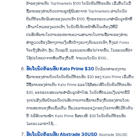
ຄ້າຂອງທ່ານກັບ Top1markets $100 ໂບນັດຍິນດີຕ້ອນຮັບ ເລີ່ມຕົ້ນໃນມື້
ຊື້ຂາຍຂອງທ່ານດ້ວຍການຊຸກຍູ້ພິເສດຈາກ Top1markets ຜ່ານໂບນັດ
ຍິນດີຕ້ອນຮັບພິເສດຂອງພວກເຮົາ $100. ຖືກອອກແບບມາສໍາລັບລູກຄ້າທີ່
ເຂົ້າມາໃຫມ່ຂອງພວກເຮົາ, ໂບນັດນີ້ເຮັດຫນ້າທີ່ເປັນເຄື່ອງມືທີ່ມີ
ປະສິດທິພາບໃນການຂະຫຍາຍຄວາມສາມາດໃນການຊື້ຂາຍຂອງທ່ານ.
ສຳຫຼວດເຄື່ອງມືທາງການເງິນທີ່ກວ້າງຂວາງກັບພວກເຮົາ, ຕັ້ງແຕ່ Forex
ຈົນເຖິງສິນຄ້າ, ຮຸ້ນ, ດັດຊະນີ, ແລະນອກເໜືອໄປຈາກນັ້ນ, ໃນຂະນະທີ່ນຳ
ໃຊ້ປະໂຫຍດຈາກທຶນເບື້ອງຕົ້ນນີ້. ຈໍານວນໂບນັດ $100...
ຮັບໂບນັດຕ້ອນຮັບ Kato Prime $30
ປົດລັອກທ່າແຮງການ
ຊື້ຂາຍຂອງທ່ານດ້ວຍໂບນັດຍິນດີຕ້ອນຮັບ $30 ຂອງ Kato Prime ເລີ່ມຕົ້ນ
ມື້ຊື້ຂາຍຂອງທ່ານກັບ Kato Prime ແລະໃຊ້ຂໍ້ສະເໜີໂບນັດຍິນດີຕ້ອນຮັບ
$30, ອອກແບບສະເພາະສຳລັບລູກຄ້າໃໝ່. ໂບນັດທີ່ບໍ່ແມ່ນເງິນຝາກນີ້ມີ
ຈຸດປະສົງເພື່ອຍົກລະດັບປະສົບການການຊື້ຂາຍເບື້ອງຕົ້ນຂອງທ່ານໂດຍ
ການສະຫນອງທຶນເພີ່ມເຕີມ. ນີ້ແມ່ນລາຍລະອຽດຂອງໂອກາດທີ່ບໍ່ມີຕົວຕົນ
ນີ້: ບໍລິສັດນາຍໜ້າ: Kato Prime ຂໍ້ສະເໜີ: $30 ໂບນັດຍິນດີຕ້ອນຮັບ
ໄລຍະເວລານຳໃຊ້:...
ຮັບໂບນັດຕ້ອນຮັບ Abxtrade 30USD
Abxtrade 30USD