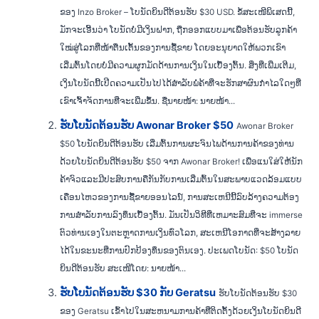
ຂອງ Inzo Broker – ໂບນັດຍິນດີຕ້ອນຮັບ $30 USD. ຂໍ້ສະເໜີພິເສດນີ້,
ມັກຈະເອີ້ນວ່າ ໂບນັດບໍ່ມີເງິນຝາກ, ຖືກອອກແບບມາເພື່ອຕ້ອນຮັບລູກຄ້າ
ໃໝ່ສູ່ໂລກທີ່ໜ້າຕື່ນເຕັ້ນຂອງການຊື້ຂາຍ ໂດຍອະນຸຍາດໃຫ້ພວກເຂົາ
ເລີ່ມຕົ້ນໂດຍບໍ່ມີຄວາມຜູກມັດດ້ານການເງິນໃນເບື້ອງຕົ້ນ. ສິ່ງທີ່ເພີ່ມເຕີມ,
ເງິນໂບນັດນີ້ເປີດຄວາມເປັນໄປໄດ້ສໍາລັບພໍ່ຄ້າທີ່ຈະຮັກສາຜົນກໍາໄລໃດໆທີ່
ເຂົາເຈົ້າຈັດການທີ່ຈະເພີ່ມຂຶ້ນ. ຊື່ນາຍໜ້າ: ນາຍໜ້າ...
ຮັບໂບນັດຕ້ອນຮັບ Awonar Broker $50
Awonar Broker
$50 ໂບນັດຍິນດີຕ້ອນຮັບ ເລີ່ມຕົ້ນການຜະຈົນໄພດ້ານການຄ້າຂອງທ່ານ
ດ້ວຍໂບນັດຍິນດີຕ້ອນຮັບ $50 ຈາກ Awonar Broker! ເພື່ອແນໃສ່ໃຫ້ນັກ
ຄ້າຈົວແລະມີປະສົບການຄືກັນກັບການເລີ່ມຕົ້ນໃນສະພາບແວດລ້ອມແບບ
ເຄື່ອນໄຫວຂອງການຊື້ຂາຍອອນໄລນ໌, ການສະເຫນີນີ້ລົບລ້າງຄວາມຕ້ອງ
ການສໍາລັບການລົງທຶນເບື້ອງຕົ້ນ. ມັນເປັນວິທີທີ່ເຫມາະສົມທີ່ຈະ immerse
ຕົວທ່ານເອງໃນຕະຫຼາດການເງິນທົ່ວໂລກ, ສະເຫນີໂອກາດທີ່ຈະສ້າງລາຍ
ໄດ້ໃນຂະນະທີ່ການປົກປ້ອງທຶນຂອງຕົນເອງ. ປະເພດໂບນັດ: $50 ໂບນັດ
ຍິນດີຕ້ອນຮັບ ສະເໜີໂດຍ: ນາຍໜ້າ...
ຮັບໂບນັດຕ້ອນຮັບ $30 ກັບ Geratsu
ຮັບໂບນັດຕ້ອນຮັບ $30
ຂອງ Geratsu ເຂົ້າໄປໃນສະຫນາມການຄ້າທີ່ຕິດຕັ້ງດ້ວຍເງິນໂບນັດຍິນດີ