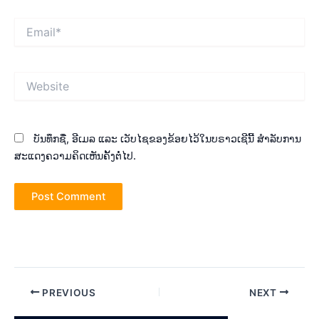
Email*
Website
ບັນທຶກຊື່, ອີເມລ ແລະ ເວັບໄຊຂອງຂ້ອຍໄວ້ໃນບຣາວເຊີນີ້ ສຳລັບການ
ສະແດງຄວາມຄິດເຫັນຄັ້ງຕໍ່ໄປ.
Post
PREVIOUS
NEXT
navigation