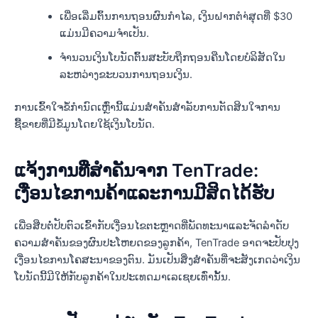
ເພື່ອເລີ່ມຕົ້ນການຖອນຜົນກໍາໄລ, ເງິນຝາກຕໍາ່ສຸດທີ່ $30
ແມ່ນມີຄວາມຈໍາເປັນ.
ຈໍານວນເງິນໂບນັດຕົ້ນສະບັບຖືກຖອນຄືນໂດຍບໍລິສັດໃນ
ລະຫວ່າງຂະບວນການຖອນເງິນ.
ການເຂົ້າໃຈຂໍ້ກໍານົດເຫຼົ່ານີ້ແມ່ນສໍາຄັນສໍາລັບການຕັດສິນໃຈການ
ຊື້ຂາຍທີ່ມີຂໍ້ມູນໂດຍໃຊ້ເງິນໂບນັດ.
ແຈ້ງການທີ່ສໍາຄັນຈາກ TenTrade:
ເງື່ອນໄຂການຄ້າແລະການມີສິດໄດ້ຮັບ
ເພື່ອສືບຕໍ່ປັບຕົວເຂົ້າກັບເງື່ອນໄຂຕະຫຼາດທີ່ພັດທະນາແລະຈັດລໍາດັບ
ຄວາມສໍາຄັນຂອງຜົນປະໂຫຍດຂອງລູກຄ້າ, TenTrade ອາດຈະປັບປຸງ
ເງື່ອນໄຂການໂຄສະນາຂອງຕົນ. ມັນເປັນສິ່ງສໍາຄັນທີ່ຈະສັງເກດວ່າເງິນ
ໂບນັດນີ້ມີໃຫ້ກັບລູກຄ້າໃນປະເທດມາເລເຊຍເທົ່ານັ້ນ.