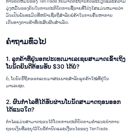
ການຍຶດຫມັ້ນຂອງ TenTrade ກັບມາດຕະຖານກົດລະບຽບແລະຄວາມ
ມຸ່ງຫມັ້ນຂອງຕົນໃນການປະຕິບັດການຊື້ຂາຍທີ່ໂປ່ງໃສແມ່ນຫມາຍວ່າ
ມັນເປັນພັນທະມິດທີ່ຫນ້າເຊື່ອຖືສໍາລັບພໍ່ຄ້າໃນການຄົ້ນຫາການ
ເດີນທາງການຄ້າທີ່ປະສົບຜົນສໍາເລັດ.
ຄໍາຖາມທົ່ວໄປ
1. ລູກຄ້າທີ່ຢູ່ນອກປະເທດມາເລເຊຍສາມາດເຂົ້າເຖິງ
ໂບນັດຍິນດີຕ້ອນຮັບ $30 ໄດ້ບໍ?
ບໍ່, ໂບນັດນີ້ຖືກອອກແບບມາສະເພາະສຳລັບລູກຄ້າໃໝ່ທີ່ຢູ່ໃນ
ມາເລເຊຍ.
2. ຜົນກໍາໄລທີ່ໄດ້ຮັບຜ່ານໂບນັດສາມາດຖອນອອກ
ໄດ້ແນວໃດ?
ກໍາໄລແມ່ນສາມາດຖອນໄດ້ໂດຍການປະຕິບັດຕາມຄໍາແນະນໍາການ
ຖອນເງິນທີ່ລະບຸໄວ້ໃນຂໍ້ກໍານົດແລະເງື່ອນໄຂຂອງ TenTrade.