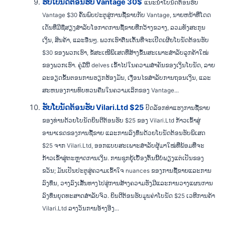
ຮັບໂບນັດຕ້ອນຮັບ Vantage 30$
ແນະນຳໂບນັດຕ້ອນຮັບ
Vantage $30 ຄົ້ນພົບປະຕູສູ່ການຊື້ຂາຍກັບ Vantage, ນາຍຫນ້າທີ່ໂດດ
ເດັ່ນທີ່ມີຊື່ສຽງສໍາລັບໂອກາດການຊື້ຂາຍທີ່ກວ້າງຂວາງ, ລວມທັງສະກຸນ
ເງິນ, ສິນຄ້າ, ແລະອື່ນໆ. ພວກເຮົາຕື່ນເຕັ້ນທີ່ຈະເປີດເຜີຍໂບນັດຕ້ອນຮັບ
$30 ຂອງພວກເຮົາ, ຂໍ້ສະເໜີພິເສດທີ່ສ້າງຂຶ້ນສະເພາະສຳລັບລູກຄ້າໃໝ່
ຂອງພວກເຮົາ. ຄູ່ມືນີ້ delves ເຂົ້າໄປໃນຄວາມສໍາຄັນຂອງເງິນໂບນັດ, ລາຍ
ລະອຽດຂັ້ນຕອນການຮຽກຮ້ອງມັນ, ເງື່ອນໄຂສໍາລັບການຖອນເງິນ, ແລະ
ສະຫນອງການທົບທວນຄືນໃນຄວາມເລິກຂອງ Vantage...
ຮັບໂບນັດຕ້ອນຮັບ Vilari.Ltd $25
ປົດລັອກທ່າແຮງການຊື້ຂາຍ
ຂອງທ່ານດ້ວຍໂບນັດຍິນດີຕ້ອນຮັບ $25 ຂອງ Vilari.Ltd ກ້າວເຂົ້າສູ່
ອານາເຂດຂອງການຊື້ຂາຍ ແລະການລົງທຶນດ້ວຍໂບນັດຕ້ອນຮັບພິເສດ
$25 ຈາກ Vilari.Ltd, ອອກແບບສະເພາະສຳລັບຜູ້ມາໃໝ່ທີ່ພ້ອມທີ່ຈະ
ກ້າວເຂົ້າສູ່ຕະຫຼາດການເງິນ. ການຊຸກຍູ້ເບື້ອງຕົ້ນນີ້ບໍ່ພຽງແຕ່ເປັນຂອງ
ຂວັນ; ມັນເປັນປະຕູສູ່ຄວາມເຂົ້າໃຈ nuances ຂອງການຊື້ຂາຍແລະການ
ລົງທຶນ, ວາງລົງເສັ້ນທາງໄປສູ່ການສ້າງຄວາມຮັ່ງມີແລະການວາງແຜນການ
ລົງທຶນຍຸດທະສາດສໍາລັບຈົວ. ຍິນດີຕ້ອນຮັບມູນຄ່າໂບນັດ $25 ເວທີການຄ້າ
Vilari.Ltd ລາງວັນການອ້າງອີງ...