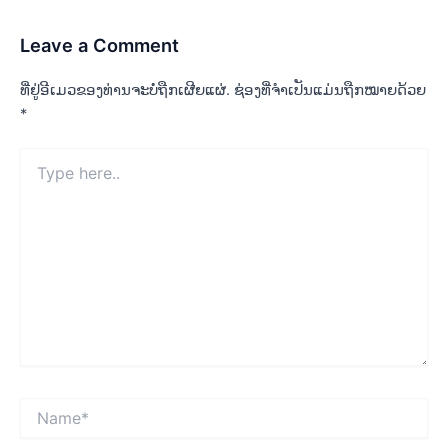
Leave a Comment
ທີ່ຢູ່ອີເມວຂອງທ່ານຈະບໍ່ຖືກເຜີຍແຜ່.
ຊ່ອງທີ່ຈຳເປັນແມ່ນຖືກໝາຍດ້ວຍ
*
Type
here..
Name*