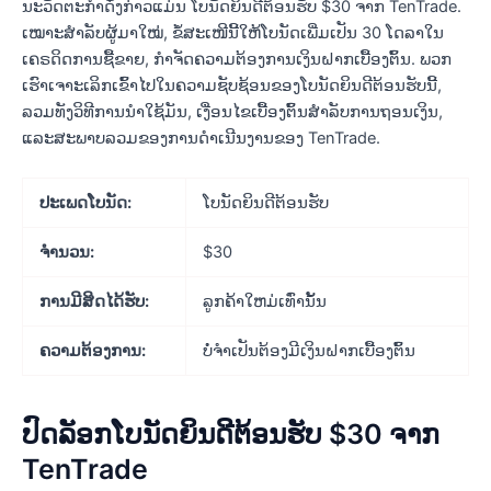
ນະວັດຕະກໍາດັ່ງກ່າວແມ່ນ ໂບນັດຍິນດີຕ້ອນຮັບ $30 ຈາກ TenTrade.
ເໝາະສຳລັບຜູ້ມາໃໝ່, ຂໍ້ສະເໜີນີ້ໃຫ້ໂບນັດເພີ່ມເປັນ 30 ໂດລາໃນ
ເຄຣດິດການຊື້ຂາຍ, ກໍາຈັດຄວາມຕ້ອງການເງິນຝາກເບື້ອງຕົ້ນ. ພວກ
ເຮົາເຈາະເລິກເຂົ້າໄປໃນຄວາມຊັບຊ້ອນຂອງໂບນັດຍິນດີຕ້ອນຮັບນີ້,
ລວມທັງວິທີການນໍາໃຊ້ມັນ, ເງື່ອນໄຂເບື້ອງຕົ້ນສໍາລັບການຖອນເງິນ,
ແລະສະພາບລວມຂອງການດໍາເນີນງານຂອງ TenTrade.
ປະເພດໂບນັດ:
ໂບນັດຍິນດີຕ້ອນຮັບ
ຈໍາ​ນວນ:
$30
ການມີສິດໄດ້ຮັບ:
ລູກຄ້າໃຫມ່ເທົ່ານັ້ນ
ຄວາມຕ້ອງການ:
ບໍ່ຈໍາເປັນຕ້ອງມີເງິນຝາກເບື້ອງຕົ້ນ
ປົດລັອກໂບນັດຍິນດີຕ້ອນຮັບ $30 ຈາກ
TenTrade