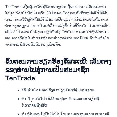
TenTrade ເຊີນຜູ້ມາໃໝ່ສູ່ໂລກຂອງການຊື້ຂາຍ forex ດ້ວຍຄວາມ
ອົບອຸ່ນດ້ວຍໂບນັດຕ້ອນຮັບ 30 ໂດລາ. ໂຄງ​ການ​ນີ້​ເຮັດ​ຫນ້າ​ທີ່​ເປັນ​ພື້ນ​
ຖານ​, ການ​ໃຫ້​ຜູ້​ຄ້າ​ໃຫມ່​ທີ່​ມີ​ຄວາມ​ຢືດ​ຢຸ່ນ​ທາງ​ດ້ານ​ການ​ເງິນ​ໃນ​ການ​
ນໍາ​ທາງ​ຕະ​ຫຼາດ forex ໂດຍ​ບໍ່​ມີ​ການ​ລົງ​ທຶນ​ທັນ​ທີ​ທັນ​ໃດ​. ໂດຍຜ່ານສິນ
ເຊື່ອ 30 ໂດລາເມື່ອລົງທະບຽນບັນຊີ, TenTrade ຊ່ວຍໃຫ້ຜູ້ເຂົ້າຮ່ວມ
ສາມາດເຂົ້າໄປໃນກິດຈະກໍາການຄ້າແລະສາມາດຮັບປະກັນຜົນກໍາໄລ
ຈາກການມີສ່ວນພົວພັນຂອງເຂົາເຈົ້າ.
ຂັ້ນຕອນການຮຽກຮ້ອງຂໍ້ສະເໜີ: ເສັ້ນທາງ
ຂອງທ່ານໄປສູ່ການເປັນສະມາຊິກ
TenTrade
ເລີ່ມຕົ້ນໂດຍການລົງທະບຽນໃນເວທີ TenTrade.
ຕື່ມຂໍ້ມູນໃສ່ໂປຣໄຟລ໌ຂອງທ່ານດ້ວຍລາຍລະອຽດທີ່
ຕ້ອງການທັງໝົດ.
ດໍາເນີນການຢັ້ງຢືນຕົວຕົນໂດຍການສະຫນອງເອກະສານທີ່