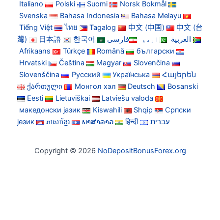
Italiano
Polski
Suomi
Norsk Bokmål
Svenska
Bahasa Indonesia
Bahasa Melayu
Tiếng Việt
ไทย
Tagalog
中文 (中国)
中文 (台
灣)
日本語
한국어
فارسی
اردو
العربية
Afrikaans
Türkçe
Română
български
Hrvatski
Čeština
Magyar
Slovenčina
Slovenščina
Русский
Українська
Հայերեն
ქართული
Монгол хэл
Deutsch
Bosanski
Eesti
Lietuviškai
Latviešu valoda
македонски јазик
Kiswahili
Shqip
Српски
језик
ភាសាខ្មែរ
ພາສາລາວ
हिन्दी
עברית
Copyright © 2026
NoDepositBonusForex.org