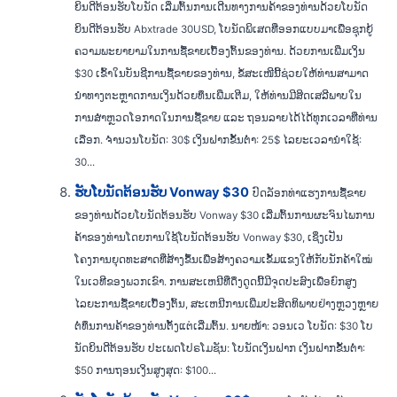
ຍິນດີຕ້ອນຮັບໂບນັດ ເລີ່ມຕົ້ນການເດີນທາງການຄ້າຂອງທ່ານດ້ວຍໂບນັດ
ຍິນດີຕ້ອນຮັບ Abxtrade 30USD, ໂບນັດພິເສດທີ່ອອກແບບມາເພື່ອຊຸກຍູ້
ຄວາມພະຍາຍາມໃນການຊື້ຂາຍເບື້ອງຕົ້ນຂອງທ່ານ. ດ້ວຍການເພີ່ມເງິນ
$30 ເຂົ້າໃນບັນຊີການຊື້ຂາຍຂອງທ່ານ, ຂໍ້ສະເໜີນີ້ຊ່ວຍໃຫ້ທ່ານສາມາດ
ນຳທາງຕະຫຼາດການເງິນດ້ວຍທຶນເພີ່ມເຕີມ, ໃຫ້ທ່ານມີສິດເສລີພາບໃນ
ການສຳຫຼວດໂອກາດໃນການຊື້ຂາຍ ແລະ ຖອນລາຍໄດ້ໄດ້ທຸກເວລາທີ່ທ່ານ
ເລືອກ. ຈຳນວນໂບນັດ: 30$ ເງິນຝາກຂັ້ນຕໍ່າ: 25$ ໄລຍະເວລານຳໃຊ້:
30...
ຮັບໂບນັດຕ້ອນຮັບ Vonway $30
ປົດລັອກທ່າແຮງການຊື້ຂາຍ
ຂອງທ່ານດ້ວຍໂບນັດຕ້ອນຮັບ Vonway $30 ເລີ່ມຕົ້ນການຜະຈົນໄພການ
ຄ້າຂອງທ່ານໂດຍການໃຊ້ໂບນັດຕ້ອນຮັບ Vonway $30, ເຊິ່ງເປັນ
ໂຄງການຍຸດທະສາດທີ່ສ້າງຂຶ້ນເພື່ອສ້າງຄວາມເຂັ້ມແຂງໃຫ້ກັບນັກຄ້າໃໝ່
ໃນເວທີຂອງພວກເຂົາ. ການສະເຫນີທີ່ດຶງດູດນີ້ມີຈຸດປະສົງເພື່ອຍົກສູງ
ໄລຍະການຊື້ຂາຍເບື້ອງຕົ້ນ, ສະເຫນີການເພີ່ມປະສິດທິພາບຢ່າງຫຼວງຫຼາຍ
ຕໍ່ທຶນການຄ້າຂອງທ່ານຕັ້ງແຕ່ເລີ່ມຕົ້ນ. ນາຍໜ້າ: ວອນເວ ໂບນັດ: $30 ໂບ
ນັດຍິນດີຕ້ອນຮັບ ປະເພດໂປຣໂມຊັນ: ໂບນັດເງິນຝາກ ເງິນຝາກຂັ້ນຕໍ່າ:
$50 ການຖອນເງິນສູງສຸດ: $100...