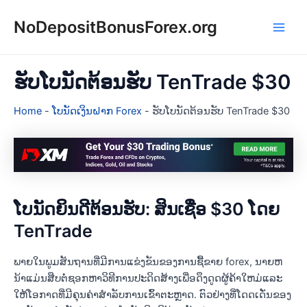
Skip
NoDepositBonusForex.org
to
Main
content
Men
ຮັບໂບນັດຕ້ອນຮັບ TenTrade $30
Home
-
ໂບນັດເງິນຝາກ Forex
-
ຮັບໂບນັດຕ້ອນຮັບ TenTrade $30
ໂບນັດຍິນດີຕ້ອນຮັບ: ສິນເຊື່ອ $30 ໂດຍ
TenTrade
ພາຍໃນພູມສັນຖານທີ່ມີການແຂ່ງຂັນຂອງການຊື້ຂາຍ forex, ນາຍຫ
ນ້າແມ່ນສືບຕໍ່ຊອກຫາວິທີການປະດິດສ້າງເພື່ອດຶງດູດຜູ້ຄ້າໃຫມ່ແລະ
ໃຫ້ໂອກາດທີ່ມີຄຸນຄ່າສໍາລັບການເຂົ້າຕະຫຼາດ. ຕົວຢ່າງທີ່ໂດດເດັ່ນຂອງ