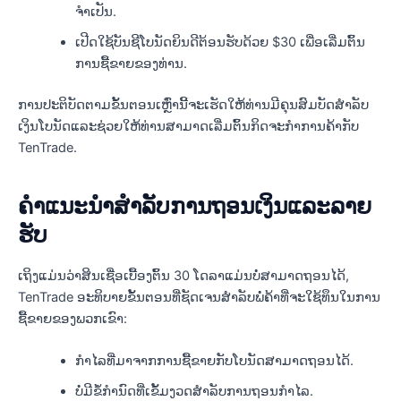
ຈໍາເປັນ.
ເປີດໃຊ້ບັນຊີໂບນັດຍິນດີຕ້ອນຮັບດ້ວຍ $30 ເພື່ອເລີ່ມຕົ້ນ
ການຊື້ຂາຍຂອງທ່ານ.
ການປະຕິບັດຕາມຂັ້ນຕອນເຫຼົ່ານີ້ຈະເຮັດໃຫ້ທ່ານມີຄຸນສົມບັດສໍາລັບ
ເງິນໂບນັດແລະຊ່ວຍໃຫ້ທ່ານສາມາດເລີ່ມຕົ້ນກິດຈະກໍາການຄ້າກັບ
TenTrade.
ຄໍາແນະນໍາສໍາລັບການຖອນເງິນແລະລາຍ
ຮັບ
ເຖິງແມ່ນວ່າສິນເຊື່ອເບື້ອງຕົ້ນ 30 ໂດລາແມ່ນບໍ່ສາມາດຖອນໄດ້,
TenTrade ອະທິບາຍຂັ້ນຕອນທີ່ຊັດເຈນສໍາລັບພໍ່ຄ້າທີ່ຈະໃຊ້ທຶນໃນການ
ຊື້ຂາຍຂອງພວກເຂົາ:
ກໍາໄລທີ່ມາຈາກການຊື້ຂາຍກັບໂບນັດສາມາດຖອນໄດ້.
ບໍ່ມີຂໍ້ກໍານົດທີ່ເຂັ້ມງວດສໍາລັບການຖອນກໍາໄລ.