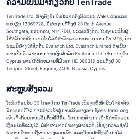
ຄວາມເປັນມາກ່ຽວກັບ TenTrade
TenTrade Ltd, ສ້າງຕັ້ງຂຶ້ນໃນປະເທດອັງກິດແລະ Wales ດ້ວຍເລກ
ທະບຽນ 13369728, ມີສະຖານທີ່ຕັ້ງຢູ່ 23 Raith Avenue,
Southgate, ລອນດອນ, N14 7DU, ປະເທດອັງກິດ. ໃນຖານະເປັນຜູ້
ໃຫ້ບໍລິການດ້ານເທກໂນໂລຍີສໍາລັບແພລະຕະຟອມການຄ້າ MT5, ມັນ
ຮ່ວມມືຢ່າງໃກ້ຊິດກັບ Evalanch Ltd. Evalanch Limited ດໍາເນີນ
ການເປັນຕົວແທນການຈ່າຍເງິນສໍາລັບ Evalanch Ltd, ປະກອບຢູ່ໃນ
Cyprus ພາຍໃຕ້ກົດຫມາຍທີ່ມີເລກ ΗΕ 366319 ແລະຕັ້ງຢູ່ 30
Tempon Street, Engomi, 2408, Nicosia, Cyprus.
ສະຫຼຸບສັງລວມ
ໂບນັດຕ້ອນຮັບ 30 ໂດລາໂດຍ TenTrade ເປັນຈຸດທີ່ໜ້າສົນໃຈສຳລັບ
ນັກເທຣດດ໌ຈົວ ທີ່ຈະກ້າວເຂົ້າສູ່ການເດີນທາງການຊື້ຂາຍ forex ຂອງ
ເຂົາເຈົ້າດ້ວຍການເລີ່ມຕົ້ນທີ່ດີຂຶ້ນ. ໂດຍການສັງເກດເບິ່ງຂໍ້ກໍານົດແລະ
ເງື່ອນໄຂທີ່ລະບຸໄວ້, ພໍ່ຄ້າສາມາດນໍາທາງຜ່ານເວທີ, ປັບປຸງຄວາມຊໍານິ
ຊໍານານໃນການຊື້ຂາຍຂອງພວກເຂົາ, ແລະມີຈຸດປະສົງເພື່ອກໍາໄລ.