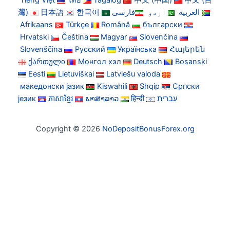
Tiếng Việt
ไทย
Tagalog
中文 (中国)
中文 (台
灣)
日本語
한국어
فارسی
اردو
العربية
Afrikaans
Türkçe
Română
български
Hrvatski
Čeština
Magyar
Slovenčina
Slovenščina
Русский
Українська
Հայերեն
ქართული
Монгол хэл
Deutsch
Bosanski
Eesti
Lietuviškai
Latviešu valoda
македонски јазик
Kiswahili
Shqip
Српски
језик
ភាសាខ្មែរ
ພາສາລາວ
हिन्दी
עברית
Copyright © 2026
NoDepositBonusForex.org