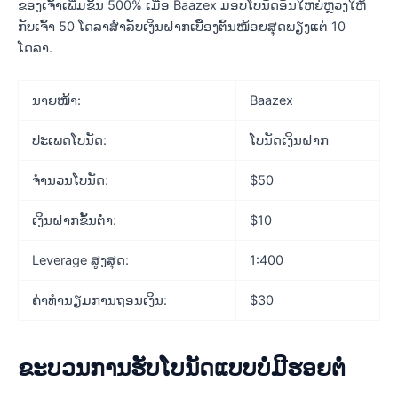
ຂອງເຈົ້າເພີ່ມຂຶ້ນ 500% ເມື່ອ Baazex ມອບໂບນັດອັນໃຫຍ່ຫຼວງໃຫ້
ກັບເຈົ້າ 50 ໂດລາສຳລັບເງິນຝາກເບື້ອງຕົ້ນໜ້ອຍສຸດພຽງແຕ່ 10
ໂດລາ.
ນາຍໜ້າ:
Baazex
ປະເພດໂບນັດ:
ໂບນັດເງິນຝາກ
ຈຳນວນໂບນັດ:
$50
ເງິນຝາກຂັ້ນຕໍ່າ:
$10
Leverage ສູງສຸດ:
1:400
ຄ່າທຳນຽມການຖອນເງິນ:
$30
ຂະບວນການຮັບໂບນັດແບບບໍ່ມີຮອຍຕໍ່