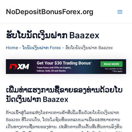
Skip
NoDepositBonusForex.org
to
Main
content
Men
ຮັບໂບນັດເງິນຝາກ Baazex
Home
-
ໂບນັດເງິນຝາກ Forex
-
ຮັບໂບນັດເງິນຝາກ Baazex
ເພີ່ມທ່າແຮງການຊື້ຂາຍຂອງທ່ານດ້ວຍໂບ
ນັດເງິນຝາກ Baazex
ກ້າວເຂົ້າສູ່ໂລກແຫ່ງໂອກາດການຄ້າທີ່ເພີ່ມຂຶ້ນດ້ວຍໂບນັດເງິນຝາກ
Baazex ທີ່ໂດດເດັ່ນ, ໂປຣໂມຊັນທີ່ອອກແບບມາເພື່ອຂະຫຍາຍການ
ເດີນທາງການຊື້ຂາຍຂອງທ່ານ. ປະສົບການຕື່ນເຕັ້ນທີ່ເຫັນການລົງທຶນ