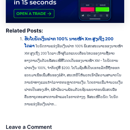
Related Posts:
ຮັບໂບນັດເງິນຝາກ 100% ນາຍໜ້າ Xm ສູງເຖິງ 200
ໂດລາ
ໂບນັດການແຂ່ງຂັນເງິນຝາກ 100% ພິເສດສະເພາະຂອງນາຍໜ້າ
XM ສູງເຖິງ 200 ໂດລາ ເຂົ້າສູ່ໂລກແບບເຄື່ອນໄຫວຂອງການຊື້ຂາຍ
ທາງການເງິນດ້ວຍຂໍ້ສະເໜີທີ່ໂດດເດັ່ນຂອງນາຍໜ້າ XM – ໂບນັດການ
ຝາກເງິນ 100%, ຈຳກັດຢູ່ທີ່ $200. ໂປໂມຊັ່ນທີ່ເປັນເອກະລັກນີ້ຖືກອອກ
ແບບມາເພື່ອເພີ່ມທຶນຂອງພໍ່ຄ້າ, ສະເຫນີໃຫ້ພວກເຂົາມີຄວາມສາມາດໃນ
ການນໍາທາງແລະກໍາໄລຈາກຕະຫຼາດການເງິນ. ໂດຍການເພີ່ມຈໍານວນເງິນ
ຝາກເປັນສອງເທົ່າ, ພໍ່ຄ້າມີຄວາມພ້ອມດ້ວຍຊັບພະຍາກອນພິເສດເພື່ອ
ຄົ້ນຫາຍຸດທະສາດການຄ້າແລະໂອກາດຕ່າງໆ. ຂໍ້ສະເໜີໂບນັດ: ໂບນັດ
ການແຂ່ງຂັນເງິນຝາກ...
Leave a Comment