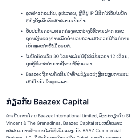
ລູກຄ້າແຕ່ລະຄົນ, ອຸປະກອນ, ຫຼືທີ່ຢູ່ IP ມີສິດໄດ້ຮັບໂບນັດ
ຫນຶ່ງຄັ້ງເພື່ອຮັກສາຄວາມເປັນທໍາ.
ຮັບປະກັນຄວາມສອດຄ່ອງລະຫວ່າງວິທີການຝາກ ແລະ
ຖອນເງິນຂອງທ່ານເພື່ອອໍານວຍຄວາມສະດວກໃຫ້ແກ່ການ
ເຮັດທຸລະກໍາທີ່ບໍ່ມີຮອຍຕໍ່.
ໂບນັດຕ້ອນຮັບ 30 ໂດລາແມ່ນໃຊ້ໄດ້ເປັນເວລາ 12 ເດືອນ,
ຊຸກຍູ້ກິດຈະກໍາການຊື້ຂາຍທີ່ທັນເວລາ.
Baazex ຖືການຕັດສິນໃຈທີ່ຈະປ່ຽນແປງຫຼືສະຫຼຸບການສະ
ເຫນີໂບນັດໃນທຸກເວລາ.
ກ່ຽວກັບ Baazex Capital
ດໍາເນີນການໂດຍ Baazex International Limited, ລົງທະບຽນໃນ St.
Vincent & The Grenadines, Baazex Capital ສະເຫນີແພລະ
ຕະຟອມການຄ້າອອນໄລນ໌ທີ່ເຂັ້ມແຂງ. ກັບ BAAZ Commercial
Brokers LLC, ມີສໍານັກງານໃຫຍ່ຢູ່ໃນ Dubai, ການຄຸ້ມຄອງການ