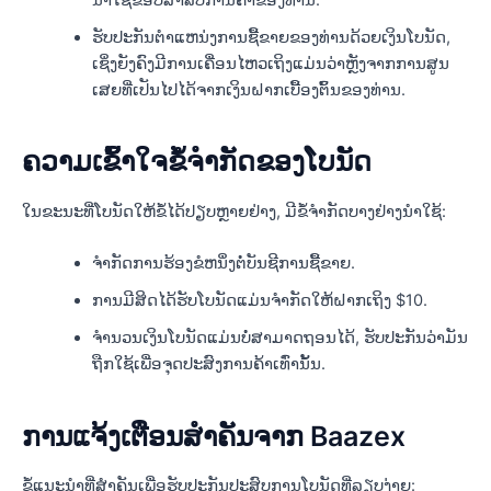
ຮັບປະກັນຕໍາແຫນ່ງການຊື້ຂາຍຂອງທ່ານດ້ວຍເງິນໂບນັດ,
ເຊິ່ງຍັງຄົງມີການເຄື່ອນໄຫວເຖິງແມ່ນວ່າຫຼັງຈາກການສູນ
ເສຍທີ່ເປັນໄປໄດ້ຈາກເງິນຝາກເບື້ອງຕົ້ນຂອງທ່ານ.
ຄວາມເຂົ້າໃຈຂໍ້ຈໍາກັດຂອງໂບນັດ
ໃນຂະນະທີ່ໂບນັດໃຫ້ຂໍ້ໄດ້ປຽບຫຼາຍຢ່າງ, ມີຂໍ້ຈຳກັດບາງຢ່າງນຳໃຊ້:
ຈໍາກັດການຮ້ອງຂໍຫນຶ່ງຕໍ່ບັນຊີການຊື້ຂາຍ.
ການມີສິດໄດ້ຮັບໂບນັດແມ່ນຈຳກັດໃຫ້ຝາກເຖິງ $10.
ຈຳນວນເງິນໂບນັດແມ່ນບໍ່ສາມາດຖອນໄດ້, ຮັບປະກັນວ່າມັນ
ຖືກໃຊ້ເພື່ອຈຸດປະສົງການຄ້າເທົ່ານັ້ນ.
ການແຈ້ງເຕືອນສຳຄັນຈາກ Baazex
ຂໍ້ແນະນຳທີ່ສຳຄັນເພື່ອຮັບປະກັນປະສົບການໂບນັດທີ່ລຽບງ່າຍ: