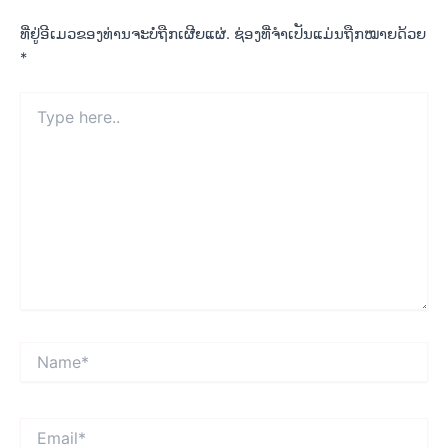
ທີ່ຢູ່ອີເມວຂອງທ່ານຈະບໍ່ຖືກເຜີຍແຜ່.
ຊ່ອງທີ່ຈຳເປັນແມ່ນຖືກໝາຍດ້ວຍ
*
Type
here..
Name*
Email*