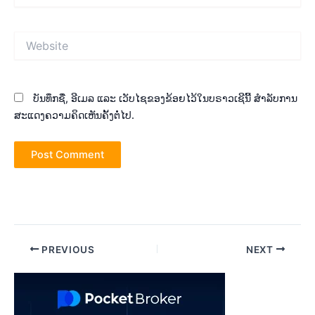
Website
ບັນທຶກຊື່, ອີເມລ ແລະ ເວັບໄຊຂອງຂ້ອຍໄວ້ໃນບຣາວເຊີນີ້ ສຳລັບການ
ສະແດງຄວາມຄິດເຫັນຄັ້ງຕໍ່ໄປ.
Post
PREVIOUS
NEXT
navigation