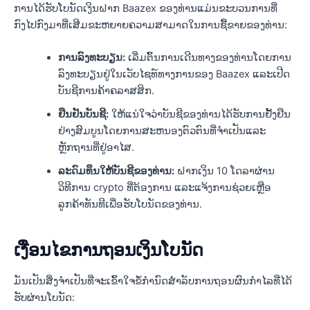
ການໄດ້ຮັບໂບນັດເງິນຝາກ Baazex ຂອງທ່ານແມ່ນຂະບວນການທີ່
ກົງໄປກົງມາທີ່ເສີມຂະຫຍາຍຄວາມສາມາດໃນການຊື້ຂາຍຂອງທ່ານ:
ການລົງທະບຽນ:
ເລີ່ມຕົ້ນການເດີນທາງຂອງທ່ານໂດຍການ
ລົງທະບຽນຢູ່ໃນເວັບໄຊທ໌ທາງການຂອງ Baazex ແລະເປີດ
ບັນຊີການຄ້າຄລາສສິກ.
ຢືນຢັນບັນຊີ:
ໃຫ້ແນ່ໃຈວ່າບັນຊີຂອງທ່ານໄດ້ຮັບການຢັ້ງຢືນ
ຢ່າງສົມບູນໂດຍການສະຫນອງຕົວຕົນທີ່ຈໍາເປັນແລະ
ຫຼັກຖານທີ່ຢູ່ອາໄສ.
ລະດົມທຶນໃຫ້ບັນຊີຂອງທ່ານ:
ຝາກເງິນ 10 ໂດລາຜ່ານ
ວິທີການ crypto ທີ່ຕ້ອງການ ແລະແຈ້ງການຊ່ວຍເຫຼືອ
ລູກຄ້າທັນທີເພື່ອຮັບໂບນັດຂອງທ່ານ.
ເງື່ອນໄຂການຖອນເງິນໂບນັດ
ມັນເປັນສິ່ງຈໍາເປັນທີ່ຈະເຂົ້າໃຈຂໍ້ກໍານົດສໍາລັບການຖອນຜົນກໍາໄລທີ່ໄດ້
ຮັບຜ່ານໂບນັດ: