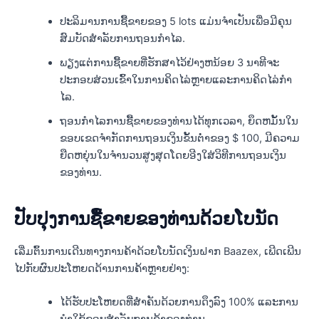
ປະລິມານການຊື້ຂາຍຂອງ 5 lots ແມ່ນຈໍາເປັນເພື່ອມີຄຸນ
ສົມບັດສໍາລັບການຖອນກໍາໄລ.
ພຽງແຕ່ການຊື້ຂາຍທີ່ຮັກສາໄວ້ຢ່າງຫນ້ອຍ 3 ນາທີຈະ
ປະກອບສ່ວນເຂົ້າໃນການຄິດໄລ່ຫຼາຍແລະການຄິດໄລ່ກໍາ
ໄລ.
ຖອນກໍາໄລການຊື້ຂາຍຂອງທ່ານໄດ້ທຸກເວລາ, ຍຶດຫມັ້ນໃນ
ຂອບເຂດຈໍາກັດການຖອນເງິນຂັ້ນຕ່ໍາຂອງ $ 100, ມີຄວາມ
ຍືດຫຍຸ່ນໃນຈໍານວນສູງສຸດໂດຍອີງໃສ່ວິທີການຖອນເງິນ
ຂອງທ່ານ.
ປັບປຸງການຊື້ຂາຍຂອງທ່ານດ້ວຍໂບນັດ
ເລີ່ມຕົ້ນການເດີນທາງການຄ້າດ້ວຍໂບນັດເງິນຝາກ Baazex, ເພີດເພີນ
ໄປກັບຜົນປະໂຫຍດດ້ານການຄ້າຫຼາຍຢ່າງ:
ໄດ້ຮັບປະໂຫຍດທີ່ສໍາຄັນດ້ວຍການດຶງລົງ 100% ແລະການ
ນໍາໃຊ້ຂອບສໍາລັບການຄ້າຂອງທ່ານ.