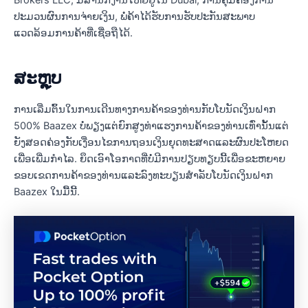
ປະມວນຜົນການຈ່າຍເງິນ, ພໍ່ຄ້າໄດ້ຮັບການຮັບປະກັນສະພາບ
ແວດລ້ອມການຄ້າທີ່ເຊື່ອຖືໄດ້.
ສະຫຼຸບ
ການເລີ່ມຕົ້ນໃນການເດີນທາງການຄ້າຂອງທ່ານກັບໂບນັດເງິນຝາກ
500% Baazex ບໍ່ພຽງແຕ່ຍົກສູງທ່າແຮງການຄ້າຂອງທ່ານເທົ່ານັ້ນແຕ່
ຍັງສອດຄ່ອງກັບເງື່ອນໄຂການຖອນເງິນຍຸດທະສາດແລະຜົນປະໂຫຍດ
ເພື່ອເພີ່ມກໍາໄລ. ຍຶດເອົາໂອກາດທີ່ບໍ່ມີການປຽບທຽບນີ້ເພື່ອຂະຫຍາຍ
ຂອບເຂດການຄ້າຂອງທ່ານແລະລົງທະບຽນສໍາລັບໂບນັດເງິນຝາກ
Baazex ໃນມື້ນີ້.