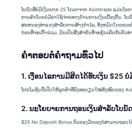
ໂບນັດທີ່ບໍ່ມີເງິນຝາກ 25 ໂດລາຈາກ Aximtrade ແມ່ນໂອກາດທ
ການຄ້າໂດຍບໍ່ມີຄ່າໃຊ້ຈ່າຍທາງດ້ານການເງິນເບື້ອງຕົ້ນ. ໂບ
ສະຫນອງທ່າແຮງສໍາລັບການສ້າງກໍາໄລ, ທັງຫມົດໃນຂະນະທີ່
ກ່ອນທີ່ຈະເຂົ້າຮ່ວມ, ມັນເປັນສິ່ງສໍາຄັນທີ່ຈະຄຸ້ນເຄີຍກັບຕ
ຄໍາຕອບຕໍ່ຄໍາຖາມທົ່ວໄປ
1. ເງື່ອນໄຂການມີສິດໄດ້ຮັບເງິນ $25 ບໍ
ໂປຣໂມຊັນນີ້ເປີດໃຫ້ລູກຄ້າທີ່ລົງທະບຽນໃໝ່ທັງໝົດຂອງ Ax
2. ນະໂຍບາຍການຖອນເງິນສໍາລັບໂບນັ
$25 No Deposit Bonus ຕົວຂອງມັນເອງບໍ່ສາມາດຖອນໄດ້,