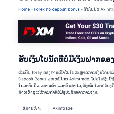
Home
-
Forex no deposit bonus
-
ຮັບໂບນັດ Aximtra
ຮັບເງິນໂບນັດທີ່ບໍ່ມີເງິນຝາກ
ເລີ່ມຕົ້ນ foray ຂອງທ່ານເຂົ້າໄປໃນຕະຫຼາດການເງິນໂດຍບ
Deposit Bonus ສະເຫນີໂດຍ Aximtrade. ໂປຣໂມຊັນນີ້ຖື
ໃນລະບົບນິເວດການຄ້າ ແລະຜົນກຳໄລ, ທັງໝົດໂດຍບໍ່ຕ້ອງມີ
ກ້າວເຂົ້າສູ່ເວທີການຄ້າທີ່ບໍ່ມີອຸປະສັກທາງການເງິນ.
ຊື່ນາຍໜ້າ:
Aximtrade