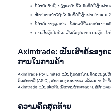
ຂໍ້ຈໍາກັດບັນຊີ: ພຽງແຕ່ບັນຊີໂບນັດທີ່ບໍ່ມີເງິນຝາກເທ
ໜ້າຈໍການນຳໃຊ້: ໂບນັດທີ່ບໍ່ມີເງິນຝາກຈຳນວນ 
ຂໍ້ຈຳກັດທາງພູມສາດ: ຂໍ້ສະເໜີນີ້ແມ່ນສະເພາະສ
ການປັບເງິນໂບນັດ: ເມື່ອຮ້ອງຂໍການຖອນເງິນ,
Aximtrade: ເປັນເສົາຄ້ຂອ
ການໃນການຄ້າ
AximTrade Pty Limited ແມ່ນຄຸ້ມຄອງໂດຍກົດລະບຽບທີ
ອົດສະຕາລີ (ASIC), ສະຫນອງສະພາບແວດລ້ອມການຄ້າທີ່ຫນ້
Aximtrade ແມ່ນອຸທິດຕົນເພື່ອການຮັກສາຄວາມຊື່ສັດ
ຄວາມຄິດສຸດທ້າຍ