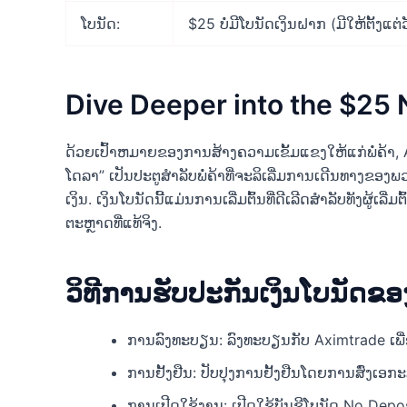
ໂບນັດ:
$25 ບໍ່ມີໂບນັດເງິນຝາກ (ມີໃຫ້ຕັ້ງແຕ
Dive Deeper into the $25 
ດ້ວຍເປົ້າຫມາຍຂອງການສ້າງຄວາມເຂັ້ມແຂງໃຫ້ແກ່ພໍ່ຄ້າ, 
ໂດລາ” ເປັນປະຕູສໍາລັບພໍ່ຄ້າທີ່ຈະລິເລີ່ມການເດີນທາງຂ
ເງິນ. ເງິນໂບນັດນີ້ແມ່ນການເລີ່ມຕົ້ນທີ່ດີເລີດສໍາລັບທັງຜູ້ເລ
ຕະຫຼາດທີ່ແທ້ຈິງ.
ວິທີການຮັບປະກັນເງິນໂບນັດຂອ
ການລົງທະບຽນ: ລົງທະບຽນກັບ Aximtrade ເພື່ອ
ການຢັ້ງຢືນ: ປັບປຸງການຢັ້ງຢືນໂດຍການສົ່ງເອກ
ການເປີດໃຊ້ງານ: ເປີດໃຊ້ບັນຊີໂບນັດ No Depos