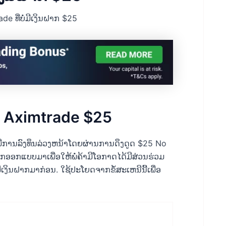
de ທີ່ບໍ່ມີເງິນຝາກ $25
ຂອງ Aximtrade $25
ໍ່ມີການລົງທຶນລ່ວງຫນ້າໂດຍຜ່ານການດຶງດູດ $25 No
ກອອກແບບມາເພື່ອໃຫ້ພໍ່ຄ້າມີໂອກາດໄດ້ມີສ່ວນຮ່ວມ
ເງິນຝາກມາກ່ອນ. ໃຊ້ປະໂຍດຈາກຂໍ້ສະເຫນີນີ້ເພື່ອ