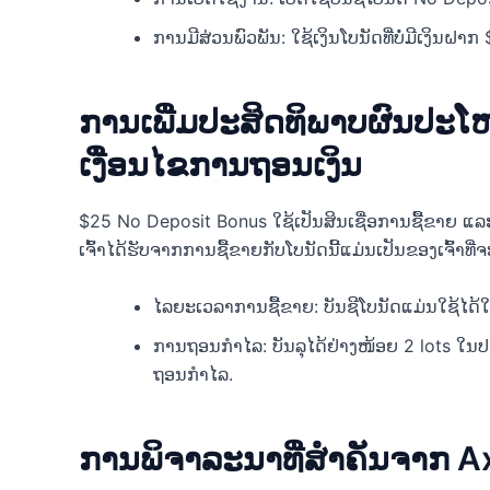
ການມີສ່ວນພົວພັນ: ໃຊ້ເງິນໂບນັດທີ່ບໍ່ມີເງິນຝາກ
ການເພີ່ມປະສິດທິພາບຜົນປະໂ
ເງື່ອນໄຂການຖອນເງິນ
$25 No Deposit Bonus ໃຊ້ເປັນສິນເຊື່ອການຊື້ຂາຍ ແລະບ
ເຈົ້າໄດ້ຮັບຈາກການຊື້ຂາຍກັບໂບນັດນີ້ແມ່ນເປັນຂອງເຈົ້າທີ
ໄລຍະເວລາການຊື້ຂາຍ: ບັນຊີໂບນັດແມ່ນໃຊ້ໄດ້ໃນ
ການຖອນກຳໄລ: ບັນລຸໄດ້ຢ່າງໜ້ອຍ 2 lots ໃນປ
ຖອນກຳໄລ.
ການພິຈາລະນາທີ່ສໍາຄັນຈາກ 