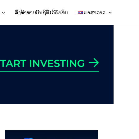
ສິ່ງທ້າທາຍບັນຊີທີ່ໄດ້ຮັບທຶນ
ພາສາລາວ