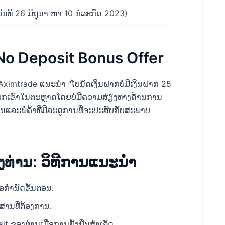
່ວັນທີ 26 ມິຖຸນາ ຫາ 10 ກໍລະກົດ 2023)
No Deposit Bonus Offer
Aximtrade ແນະນໍາ “ໂບນັດເງິນຝາກບໍ່ມີເງິນຝາກ 25
ອງພວກເຂົາໃນຕະຫຼາດໂດຍບໍ່ມີຄວາມສ່ຽງທາງດ້ານການ
ີ່ມຕົ້ນແລະພໍ່ຄ້າທີ່ມີລະດູການທີ່ຈະປະສົບກັບສະພາບ
ງທ່ານ: ວິທີການແນະນໍາ
ກໍານົດຂັ້ນຕອນ.
ະສານທີ່ຕ້ອງການ.
it ຂອງທ່ານເມື່ອການຢັ້ງຢືນສຳເລັດ.