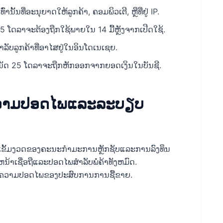
ົ່ານັ້ນທີ່ອະນຸຍາດໃຫ້ລູກຄ້າ, ຄອມພິວເຕີ, ຫຼືທີ່ຢູ່ IP.
25 ໂດລາຈະຕ້ອງຖືກໃຊ້ພາຍໃນ 14 ມື້ຫຼັງຈາກເປີດໃຊ້.
ຳລັບລູກຄ້າທີ່ອາໄສຢູ່ໃນອິນໂດເນເຊຍ.
 ໂບນັດ 25 ໂດລາຈະຖືກຫັກອອກຈາກຍອດເງິນໃນບັນຊີ.
ງຄວາມປອດໄພແລະລະບຽບ
່ເຂັ້ມງວດຂອງຄະນະກໍາມະການຫຼັກຊັບແລະການລົງທຶນ
າເຊື່ອຖືແລະປອດໄພສໍາລັບພໍ່ຄ້າທັງຫມົດ.
ແລະຄວາມປອດໄພຂອງປະສົບການການຊື້ຂາຍ.