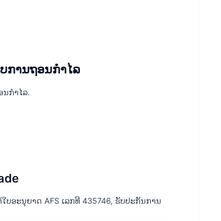
ລັບການຖອນກໍາໄລ
ຖອນກໍາໄລ.
ade
ຕ້ໃບອະນຸຍາດ AFS ເລກທີ 435746, ຮັບປະກັນການ