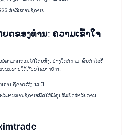
 $25 ສໍາລັບການຊື້ຂາຍ.
ຫຍດຂອງທ່ານ: ຄວາມເຂົ້າໃຈ
ໍ່ສາມາດຖອນໄດ້ໂດຍກົງ. ຢ່າງໃດກໍ່ຕາມ, ຜົນກໍາໄລທີ່
່ຈະຖອນພາຍໃຕ້ເງື່ອນໄຂບາງຢ່າງ:
ການຊື້ຂາຍເຖິງ 14 ມື້.
ະລິມານການຊື້ຂາຍເພື່ອໃຫ້ມີຄຸນສົມບັດສຳລັບການ
Aximtrade