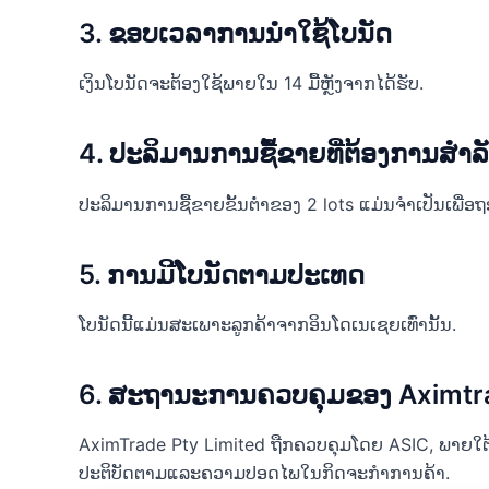
3. ຂອບເວລາການນຳໃຊ້ໂບນັດ
ເງິນໂບນັດຈະຕ້ອງໃຊ້ພາຍໃນ 14 ມື້ຫຼັງຈາກໄດ້ຮັບ.
4. ປະລິມານການຊື້ຂາຍທີ່ຕ້ອງການສໍາ
ປະລິມານການຊື້ຂາຍຂັ້ນຕ່ໍາຂອງ 2 lots ແມ່ນຈໍາເປັນເພື່ອ
5. ການມີໂບນັດຕາມປະເທດ
ໂບນັດນີ້ແມ່ນສະເພາະລູກຄ້າຈາກອິນໂດເນເຊຍເທົ່ານັ້ນ.
6. ສະຖານະການຄວບຄຸມຂອງ Aximtr
AximTrade Pty Limited ຖືກຄວບຄຸມໂດຍ ASIC, ພາຍໃ
ປະຕິບັດຕາມແລະຄວາມປອດໄພໃນກິດຈະກໍາການຄ້າ.