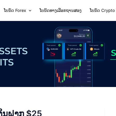
ໂບນັດ Forex
ໂບນັດທາງເລືອກຖານສອງ
ໂບນັດ Crypto
ີເງິນຝາກ $25