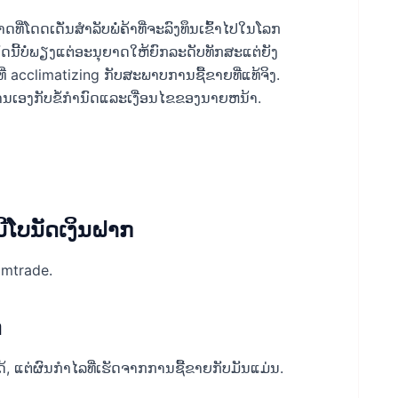
ີ່ໂດດເດັ່ນສໍາລັບພໍ່ຄ້າທີ່ຈະລົງທຶນເຂົ້າໄປໃນໂລກ
ນັດນີ້ບໍ່ພຽງແຕ່ອະນຸຍາດໃຫ້ຍົກລະດັບທັກສະແຕ່ຍັງ
 acclimatizing ກັບສະພາບການຊື້ຂາຍທີ່ແທ້ຈິງ.
ົວທ່ານເອງກັບຂໍ້ກໍານົດແລະເງື່ອນໄຂຂອງນາຍຫນ້າ.
່ມີໂບນັດເງິນຝາກ
imtrade.
ດ
 ແຕ່ຜົນກໍາໄລທີ່ເຮັດຈາກການຊື້ຂາຍກັບມັນແມ່ນ.