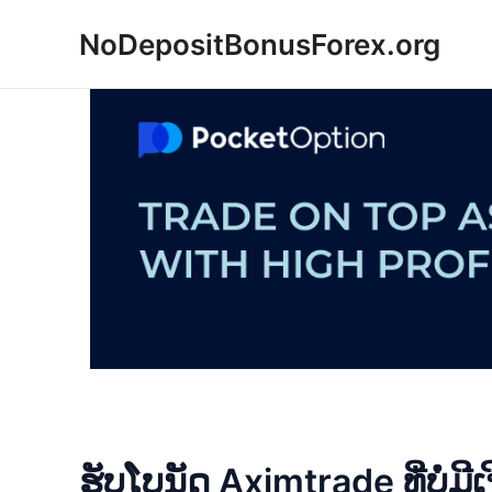
Skip
NoDepositBonusForex.org
to
content
ຮັບໂບນັດ Aximtrade ທີ່ບໍ່ມ