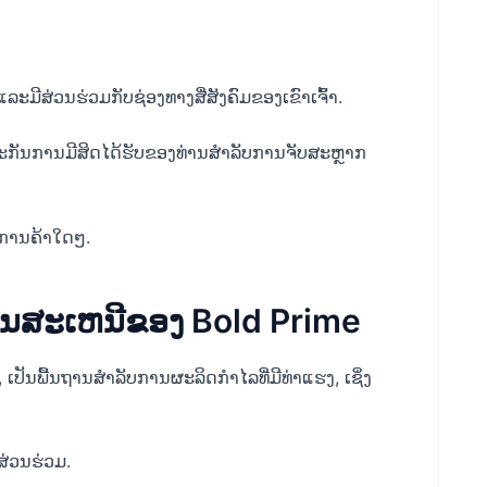
ມີສ່ວນຮ່ວມກັບຊ່ອງທາງສື່ສັງຄົມຂອງເຂົາເຈົ້າ.
ະກັນການມີສິດໄດ້ຮັບຂອງທ່ານສໍາລັບການຈັບສະຫຼາກ
ກ​ການ​ຄ້າ​ໃດໆ​.
ານສະເຫນີຂອງ Bold Prime
ປັນພື້ນຖານສໍາລັບການຜະລິດກໍາໄລທີ່ມີທ່າແຮງ, ເຊິ່ງ
ີສ່ວນຮ່ວມ.