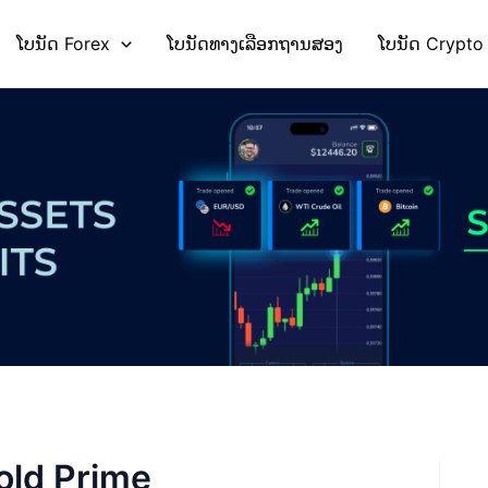
ໂບນັດ Forex
ໂບນັດທາງເລືອກຖານສອງ
ໂບນັດ Crypto
old Prime