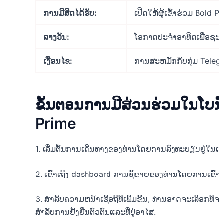
ການມີສິດໄດ້ຮັບ:
ເປີດໃຫ້ຜູ້ເຂົ້າຮ່ວມ Bold 
ລາງ​ວັນ:
ໂອກາດປະຈໍາອາທິດເພື່ອຊະ
ເງື່ອນໄຂ:
ການສະຫມັກກັບກຸ່ມ Tele
ຂັ້ນຕອນການມີສ່ວນຮ່ວມໃນໂບ
Prime
1. ເລີ່ມຕົ້ນການເດີນທາງຂອງທ່ານໂດຍການລົງທະບຽນຢູ່ໃນເ
2. ເຂົ້າເຖິງ dashboard ການຊື້ຂາຍຂອງທ່ານໂດຍການເຂົ້າ
3. ສໍາລັບຄວາມຫນ້າເຊື່ອຖືທີ່ເພີ່ມຂຶ້ນ, ທ່ານອາດຈະເລ
ສໍາລັບການຢັ້ງຢືນຕົວຕົນແລະທີ່ຢູ່ອາໄສ.