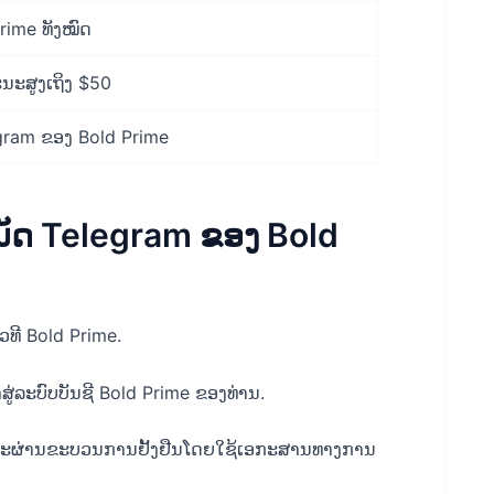
Prime ທັງໝົດ
ນະສູງເຖິງ $50
gram ຂອງ Bold Prime
ນັດ Telegram ຂອງ Bold
ວທີ Bold Prime.
ສູ່ລະບົບບັນຊີ Bold Prime ຂອງທ່ານ.
ືອກທີ່ຈະຜ່ານຂະບວນການຢັ້ງຢືນໂດຍໃຊ້ເອກະສານທາງການ