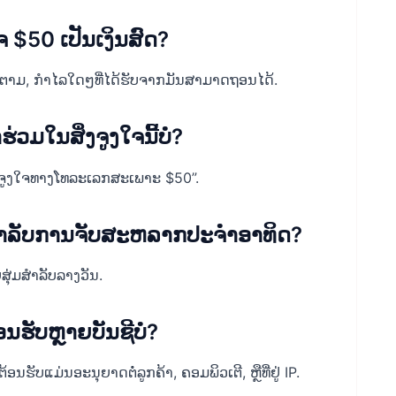
ຈ $50 ເປັນເງິນສົດ?
ດກໍຕາມ, ກໍາໄລໃດໆທີ່ໄດ້ຮັບຈາກມັນສາມາດຖອນໄດ້.
ຮ່ວມໃນສິ່ງຈູງໃຈນີ້ບໍ?
ສິ່ງຈູງໃຈທາງໂທລະເລກສະເພາະ $50”.
ກສໍາລັບການຈັບສະຫລາກປະຈໍາອາທິດ?
ສຸ່ມສໍາລັບລາງວັນ.
ອນຮັບຫຼາຍບັນຊີບໍ?
ອນຮັບແມ່ນອະນຸຍາດຕໍ່ລູກຄ້າ, ຄອມພິວເຕີ, ຫຼືທີ່ຢູ່ IP.