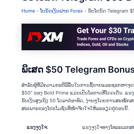
Home
-
ໂບນັດເງິນຝາກ Forex
-
ຮັບໂບນັດ Telegram $
ພິເສດ $50 Telegram Bonus
ສໍາລັບຜູ້ທີ່ມີຄວາມກະຕືລືລົ້ນໃນການຊື້ຂາຍແລະຊອກຫາຈຸ
$50” ຂອງ Bold Prime ແມ່ນເປັນໂອກາດທີ່ໂດດເດັ່ນ. ແຮງຈູງ
ຮັບເງິນສູງເຖິງ 50 ໂດລາຕໍ່ອາທິດ, ງ່າຍໆໂດຍການສະໝັກສ
ສະເພາະຂອງໂປຣໂມຊັນທີ່ໜ້າຈັບໃຈໃຫ້ລະອຽດຢູ່ບ່ອນນີ້.
ແຮງຈູງໃຈ:
ແຮງຈູງໃຈທາງໂທລະເລກສະ