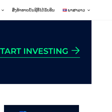
ສິ່ງທ້າທາຍບັນຊີທີ່ໄດ້ຮັບທຶນ
ພາສາລາວ