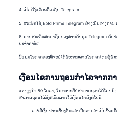
4. ເປີດໃຊ້ແອັບພລິເຄຊັນ Telegram.
5. ສະໝັກໃຊ້ Bold Prime Telegram ຢ່າງເປັນທາງການ ແລະ
6. ການສະໝັກສະມາຊິກຂອງທ່ານກັບກຸ່ມ Telegram ຮັບປ
ປະຈໍາອາທິດ.
ນີ້​ແມ່ນ​ໂອ​ກາດ​ທອງ​ທີ່​ຈະ​ບໍ່​ໄດ້​ຮັບ​ການ​ພາດ​ໂອ​ກາດ​ໂດຍ​ຜູ້​ຮັ
ເງື່ອນໄຂການຖອນກໍາໄລຈາກກ
ແຮງຈູງໃຈ 50 ໂດລາ, ໃນຂະນະທີ່ບໍ່ສາມາດຖອນໄດ້ໂດຍກົງ, ເ
ສາມາດຖອນໄດ້ທັງຫມົດພາຍໃຕ້ເງື່ອນໄຂດັ່ງຕໍ່ໄປນີ້:
ບໍ່ມີເງິນຝາກເບື້ອງຕົ້ນແມ່ນມີຄວາມຈໍາເປັນທີ່ຈະມ