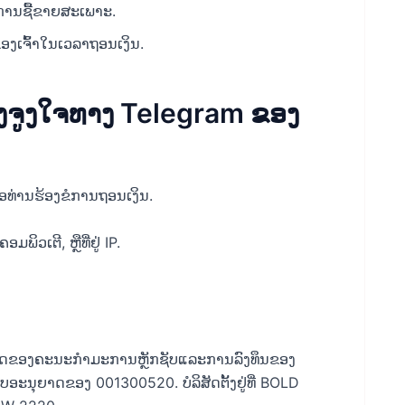
ການຊື້ຂາຍສະເພາະ.
ອງເຈົ້າໃນເວລາຖອນເງິນ.
ຈູງໃຈທາງ Telegram ຂອງ
ອທ່ານຮ້ອງຂໍການຖອນເງິນ.
ິວເຕີ, ຫຼືທີ່ຢູ່ IP.
ງວດຂອງຄະນະກໍາມະການຫຼັກຊັບແລະການລົງທຶນຂອງ
ັບອະນຸຍາດຂອງ 001300520. ບໍລິສັດຕັ້ງຢູ່ທີ່ BOLD