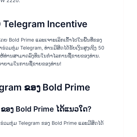
SW 2220.
0 Telegram Incentive
 Bold Prime ແລະເຈາະເລິກເຂົ້າໄປໃນພື້ນທີ່ຂອງ
າຮ່ວມກຸ່ມ Telegram, ທ່ານມີສິດໄດ້ຮັບເງິນສູງເຖິງ 50
ໃຫ້ທ່ານສາມາດລົງທຶນໃນກໍາໄລການຊື້ຂາຍຂອງທ່ານ.
ມພະຍາຍາມໃນການຊື້ຂາຍຂອງທ່ານ!
egram ຂອງ Bold Prime
 ຂອງ Bold Prime ໄດ້ແນວໃດ?
ົ້າຮ່ວມກຸ່ມ Telegram ຂອງ Bold Prime ແລະມີສິດໄດ້