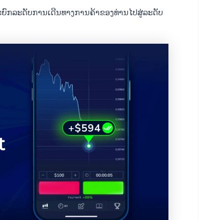
ີ້ແລະຍົກລະດັບການເດີນທາງການຄ້າຂອງທ່ານໄປສູ່ລະດັບ