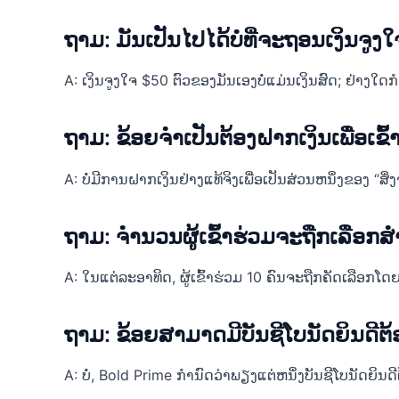
ຖາມ: ມັນເປັນໄປໄດ້ບໍທີ່ຈະຖອນເງິນຈູງໃ
A: ເງິນຈູງໃຈ $50 ຕົວຂອງມັນເອງບໍ່ແມ່ນເງິນສົດ; ຢ່າງໃ
ຖາມ: ຂ້ອຍຈໍາເປັນຕ້ອງຝາກເງິນເພື່ອເຂົ້າ
A: ບໍ່ມີການຝາກເງິນຢ່າງແທ້ຈິງເພື່ອເປັນສ່ວນຫນຶ່ງຂອງ “
ຖາມ: ຈໍານວນຜູ້ເຂົ້າຮ່ວມຈະຖືກເລືອ
A: ໃນແຕ່ລະອາທິດ, ຜູ້ເຂົ້າຮ່ວມ 10 ຄົນຈະຖືກຄັດເລືອກໂດຍ
ຖາມ: ຂ້ອຍສາມາດມີບັນຊີໂບນັດຍິນດີຕ້
A: ບໍ່, Bold Prime ກໍານົດວ່າພຽງແຕ່ຫນຶ່ງບັນຊີໂບນັດຍິນດີຕ້