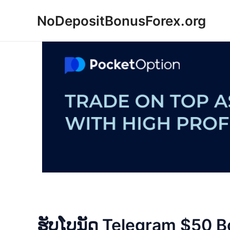
Skip
NoDepositBonusForex.org
to
content
ຮັບໂບນັດ Telegram $50 B