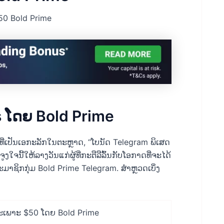
50 Bold Prime
 ໂດຍ Bold Prime
ດທີ່ເປັນເອກະລັກໃນຕະຫຼາດ, “ໂບນັດ Telegram ພິເສດ
ໃຈນີ້ໃຫ້ລາງວັນແກ່ຜູ້ທີ່ກະຕືລືລົ້ນກັບໂອກາດທີ່ຈະໄດ້
ະມາຊິກກຸ່ມ Bold Prime Telegram. ສຳຫຼວດເບິ່ງ
ເພາະ $50 ໂດຍ Bold Prime