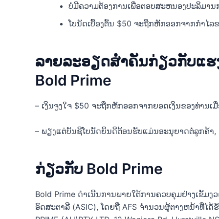
ບໍ່ມີຄວາມຕ້ອງການເພື່ອຕອບສະຫນອງປະລິມານ
ໂບນັດເບື້ອງຕົ້ນ $50 ຈະຖືກຫັກອອກຈາກກຳໄລຂ
ລາຍລະອຽດສຳຄັນກ່ຽວກັບແຮງ
Bold Prime
– ເງິນຈູງໃຈ $50 ຈະຖືກຫັກອອກຈາກຍອດເງິນຂອງທ່ານເມື່
– ພຽງແຕ່ບັນຊີໂບນັດຍິນດີຕ້ອນຮັບແມ່ນອະນຸຍາດຕໍ່ລູກຄ້າ, ຄອມພ
ກ່ຽວກັບ Bold Prime
Bold Prime ດໍາເນີນການພາຍໃຕ້ການຄວບຄຸມຢ່າງເຂັ້ມ
ອົດສະຕາລີ (ASIC), ໂດຍຖື AFS ຈໍານວນຜູ້ຕາງຫນ້າທີ່ໄດ້ຮ