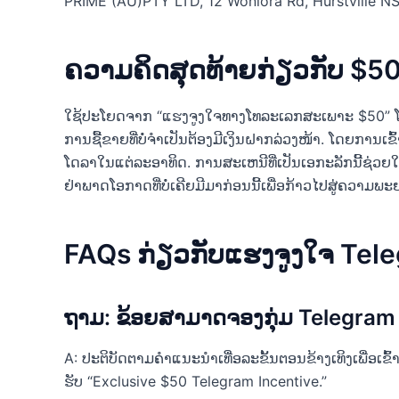
PRIME (AU)PTY LTD, 12 Woniora Rd, Hurstville N
ຄວາມຄິດສຸດທ້າຍກ່ຽວກັບ $5
ໃຊ້ປະໂຍດຈາກ “ແຮງຈູງໃຈທາງໂທລະເລກສະເພາະ $50” ໂດຍ
ການຊື້ຂາຍທີ່ບໍ່ຈໍາເປັນຕ້ອງມີເງິນຝາກລ່ວງໜ້າ. ໂດຍການເຂົ້
ໂດລາໃນແຕ່ລະອາທິດ. ການສະເຫນີທີ່ເປັນເອກະລັກນີ້ຊ່ວຍ
ຢ່າພາດໂອກາດທີ່ບໍ່ເຄີຍມີມາກ່ອນນີ້ເພື່ອກ້າວໄປສູ່ຄວາ
FAQs ກ່ຽວກັບແຮງຈູງໃຈ Tel
ຖາມ: ຂ້ອຍສາມາດຈອງກຸ່ມ Telegram
A: ປະຕິບັດຕາມຄໍາແນະນໍາເທື່ອລະຂັ້ນຕອນຂ້າງເທິງເພື່ອເຂ
ຮັບ “Exclusive $50 Telegram Incentive.”