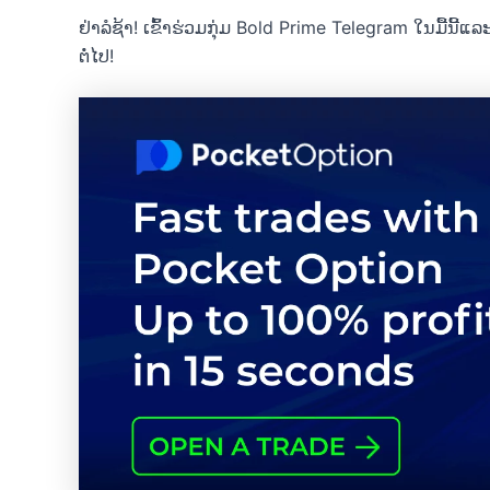
ຢ່າລໍຊ້າ! ເຂົ້າຮ່ວມກຸ່ມ Bold Prime Telegram ໃນມື້ນ
ຕໍ່ໄປ!