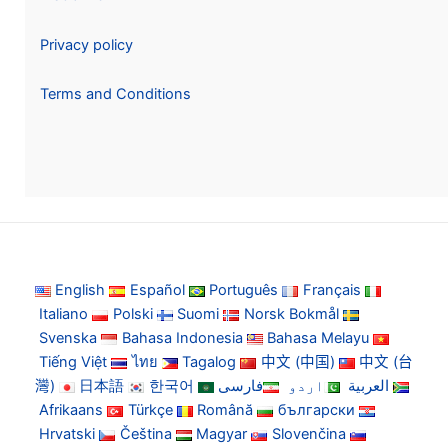
Privacy policy
Terms and Conditions
English
Español
Português
Français
Italiano
Polski
Suomi
Norsk Bokmål
Svenska
Bahasa Indonesia
Bahasa Melayu
Tiếng Việt
ไทย
Tagalog
中文 (中国)
中文 (台
灣)
日本語
한국어
فارسی
اردو
العربية
Afrikaans
Türkçe
Română
български
Hrvatski
Čeština
Magyar
Slovenčina