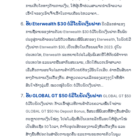
ການເຕີບໂຕທາງດ້ານການເງິນ, ໃຫ້ຜູ້ເຂົ້າຮ່ວມສາມາດນໍາເອົາຄວາມ
ເຂົ້າໃຈຂອງເຂົາເຈົ້າເຂົ້າໃນການເຄື່ອນໄຫວລາຄາ...
ຮັບ Eterwealth $30 ບໍ່ມີໂບນັດເງິນຝາກ
ປົດລັອກທ່າແຮງ
ການຊື້ຂາຍຂອງທ່ານດ້ວຍ Eterwealth $30 ບໍ່ມີໂບນັດເງິນຝາກ ຄົ້ນພົບ
ປະຕູສູ່ການຄ້າອອນໄລນ໌ດ້ວຍຂໍ້ສະເໜີພິເສດຂອງ Eterwealth, ໂບນັດບໍ່ມີ
ເງິນຝາກ Eterwealth $30, ເປີດເຜີຍໃນເດືອນພະຈິກ 2023. ຢູ່ໃນ
ປະເທດໄທ, Eterwealth ຂະຫຍາຍໂປຣໂມຊັນພິເສດນີ້ໃຫ້ກັບພໍ່ຄ້າຈາກ
ປະເທດໄທ ແລະພາກພື້ນສາກົນສະເພາະ, ເຮັດໃຫ້ພວກເຂົາສາມາດ
ເລີ່ມຕົ້ນການຜະຈົນໄພການຄ້າໄດ້ໂດຍບໍ່ຕ້ອງມີອັນໃດເລີຍ. ຄໍາ​ຫມັ້ນ​ສັນ​ຍາ​
ທາງ​ດ້ານ​ການ​ເງິນ​ເບື້ອງ​ຕົ້ນ​. ສຳຫຼວດຄວາມເລິກຂອງແຮງຈູງໃຈທີ່ໜ້າ
ສົນໃຈຂ້າງລຸ່ມນີ້. ໝວດໝູ່ໂບນັດ: ບໍ່ມີໂບນັດເງິນຝາກ...
ຮັບ GLOBAL GT $50 ບໍ່ມີໂບນັດເງິນຝາກ
GLOBAL GT $50
ບໍ່ມີໂບນັດເງິນຝາກ: ກ້າວເຂົ້າສູ່ເວທີການຄ້າດ້ວຍຄວາມໝັ້ນໃຈຜ່ານ
GLOBAL GT $50 No Deposit Bonus, ຂໍ້ສະເໜີພິເສດທີ່ສ້າງຂຶ້ນສຳລັບ
ຕະຫຼາດການເງິນໃໝ່ໆ. ໂປຣໂມຊັນທີ່ເປັນເອກະລັກນີ້ມອບໃຫ້ຜູ້ມາໃໝ່
ເປັນສິນເຊື່ອ 50 ໂດລາ, ກໍາຈັດອຸປະສັກຂອງການລົງທືນເບື້ອງຕົ້ນ ແລະ
ສ້າງພື້ນທີ່ປອດໄພສໍາລັບການຂຸດຄົ້ນ ແລະການຂະຫຍາຍຕົວໃນພູມ