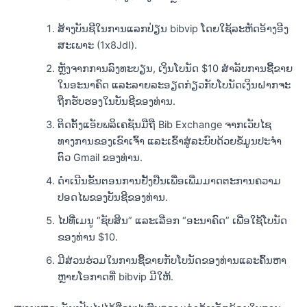
ສ້າງບັນຊີໃນການແລກປ່ຽນ bibvip ໂດຍໃຊ້ລະຫັດອ້າງອີງ
ສະເພາະ (1x8JdI).
ຫຼັງຈາກການລົງທະບຽນ, ເງິນໂບນັດ $10 ສໍາລັບການຊື້ຂາຍ
ໃນອະນາຄົດ ແລະລາຍລະອຽດກ່ຽວກັບໂບນັດເງິນຝາກຈະ
ຖືກຮັບຮອງໃນບັນຊີຂອງທ່ານ.
ຕິດຕັ້ງແອັບພລິເຄຊັນມືຖື Bib Exchange ຈາກເວັບໄຊ
ທາງການຂອງເຂົາເຈົ້າ ແລະເຂົ້າສູ່ລະບົບດ້ວຍຂໍ້ມູນປະຈໍາ
ຕົວ Gmail ຂອງທ່ານ.
ດໍາເນີນຂັ້ນຕອນການຢັ້ງຢືນເພື່ອເພີ່ມມາດຕະການຄວາມ
ປອດໄພຂອງບັນຊີຂອງທ່ານ.
ໄປທີ່ເມນູ “ຊັບສິນ” ແລະເລືອກ “ອະນາຄົດ” ເພື່ອໃຊ້ໂບນັດ
ຂອງທ່ານ $10.
ມີສ່ວນຮ່ວມໃນການຊື້ຂາຍກັບໂບນັດຂອງທ່ານແລະຄົ້ນຫາ
ຫຼາຍໂອກາດທີ່ bibvip ມີໃຫ້.