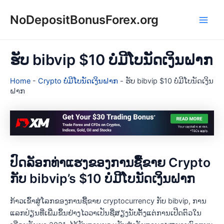
Skip
NoDepositBonusForex.org
to
Main
content
Men
ຮັບ bibvip $10 ບໍ່ມີໂບນັດເງິນຝາກ
Home
-
Crypto ບໍ່ມີໂບນັດເງິນຝາກ
-
ຮັບ bibvip $10 ບໍ່ມີໂບນັດເງິນ
ຝາກ
ປົດລັອກທ່າແຮງຂອງການຊື້ຂາຍ Crypto
ກັບ bibvip’s $10 ບໍ່ມີໂບນັດເງິນຝາກ
ກ້າວເຂົ້າສູ່ໂລກຂອງການຊື້ຂາຍ cryptocurrency ກັບ bibvip, ການ
ແລກປ່ຽນທີ່ເພີ່ມຂຶ້ນຢ່າງໄວວາເປັນຊື່ສຽງນັບຕັ້ງແຕ່ການເປີດຕົວໃນ