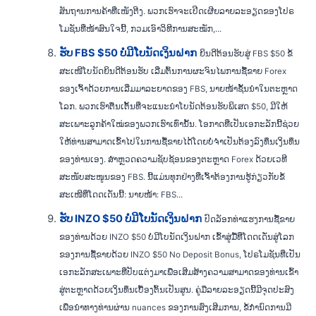
ສັນຖານການຄ້າທີ່ເໜັງຕີງ. ພວກເຮົາຈະເປີດເຜີຍລາຍລະອຽດຂອງໂປຣ
ໂມຊັນທີ່ໜ້າສົນໃຈນີ້, ກວມເອົາວິທີການສະໝັກ,...
ຮັບ FBS $50 ບໍ່ມີໂບນັດເງິນຝາກ
ຍິນດີຕ້ອນຮັບສູ່ FBS $50 ຂໍ້
ສະເໜີໂບນັດຍິນດີຕ້ອນຮັບ ເລີ່ມຕົ້ນການຜະຈົນໄພການຊື້ຂາຍ Forex
ຂອງເຈົ້າດ້ວຍການເລີ່ມມາລະຍາດຂອງ FBS, ນາຍໜ້າຊັ້ນນໍາໃນຕະຫຼາດ
ໂລກ. ພວກເຮົາຕື່ນເຕັ້ນທີ່ຈະແນະນຳໂບນັດຕ້ອນຮັບພິເສດ $50, ມີໃຫ້
ສະເພາະລູກຄ້າໃໝ່ຂອງພວກເຮົາເທົ່ານັ້ນ. ໂອກາດທີ່ເປັນເອກະລັກນີ້ຊ່ວຍ
ໃຫ້ທ່ານສາມາດເຂົ້າໄປໃນການຊື້ຂາຍໄດ້ໂດຍບໍ່ຈໍາເປັນຕ້ອງລົງທຶນເງິນທຶນ
ຂອງທ່ານເອງ. ສຳຫຼວດຄວາມຊັບຊ້ອນຂອງຕະຫຼາດ Forex ດ້ວຍເວທີ
ສະໜັບສະໜູນຂອງ FBS. ນີ້ແມ່ນທຸກຢ່າງທີ່ເຈົ້າຕ້ອງການຮູ້ກ່ຽວກັບຂໍ້
ສະເໜີທີ່ໂດດເດັ່ນນີ້: ນາຍໜ້າ: FBS...
ຮັບ INZO $50 ບໍ່ມີໂບນັດເງິນຝາກ
ປົດລັອກທ່າແຮງການຊື້ຂາຍ
ຂອງທ່ານດ້ວຍ INZO $50 ບໍ່ມີໂບນັດເງິນຝາກ ເຂົ້າສູ່ມື້ທີ່ໂດດເດັ່ນສູ່ໂລກ
ຂອງການຊື້ຂາຍດ້ວຍ INZO $50 No Deposit Bonus, ໂປຣໂມຊັນທີ່ເປັນ
ເອກະລັກສະເພາະທີ່ປັບແຕ່ງມາເພື່ອເສີມສ້າງຄວາມສາມາດຂອງທ່ານເຂົ້າ
ສູ່ຕະຫຼາດດ້ວຍເງິນທຶນເບື້ອງຕົ້ນເປັນສູນ. ຄູ່ມືລາຍລະອຽດນີ້ມີຈຸດປະສົງ
ເພື່ອນໍາທາງທ່ານຜ່ານ nuances ຂອງການສົ່ງເສີມການ, ຂໍ້ກໍານົດການມີ