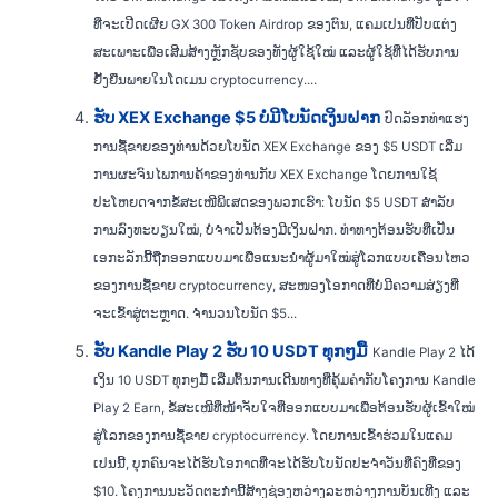
ທີ່ຈະເປີດເຜີຍ GX 300 Token Airdrop ຂອງຕົນ, ແຄມເປນທີ່ປັບແຕ່ງ
ສະເພາະເພື່ອເສີມສ້າງຫຼັກຊັບຂອງທັງຜູ້ໃຊ້ໃໝ່ ແລະຜູ້ໃຊ້ທີ່ໄດ້ຮັບການ
ຢັ້ງຢືນພາຍໃນໂດເມນ cryptocurrency....
ຮັບ XEX Exchange $5 ບໍ່ມີໂບນັດເງິນຝາກ
ປົດລັອກທ່າແຮງ
ການຊື້ຂາຍຂອງທ່ານດ້ວຍໂບນັດ XEX Exchange ຂອງ $5 USDT ເລີ່ມ
ການຜະຈົນໄພການຄ້າຂອງທ່ານກັບ XEX Exchange ໂດຍການໃຊ້
ປະໂຫຍດຈາກຂໍ້ສະເໜີພິເສດຂອງພວກເຮົາ: ໂບນັດ $5 USDT ສຳລັບ
ການລົງທະບຽນໃໝ່, ບໍ່ຈໍາເປັນຕ້ອງມີເງິນຝາກ. ທ່າທາງຕ້ອນຮັບທີ່ເປັນ
ເອກະລັກນີ້ຖືກອອກແບບມາເພື່ອແນະນຳຜູ້ມາໃໝ່ສູ່ໂລກແບບເຄື່ອນໄຫວ
ຂອງການຊື້ຂາຍ cryptocurrency, ສະໜອງໂອກາດທີ່ບໍ່ມີຄວາມສ່ຽງທີ່
ຈະເຂົ້າສູ່ຕະຫຼາດ. ຈໍານວນໂບນັດ $5...
ຮັບ Kandle Play 2 ຮັບ 10 USDT ທຸກໆມື້
Kandle Play 2 ໄດ້
ເງິນ 10 USDT ທຸກໆມື້ ເລີ່ມຕົ້ນການເດີນທາງທີ່ຄຸ້ມຄ່າກັບໂຄງການ Kandle
Play 2 Earn, ຂໍ້ສະເໜີທີ່ໜ້າຈັບໃຈທີ່ອອກແບບມາເພື່ອຕ້ອນຮັບຜູ້ເຂົ້າໃໝ່
ສູ່ໂລກຂອງການຊື້ຂາຍ cryptocurrency. ໂດຍການເຂົ້າຮ່ວມໃນແຄມ
ເປນນີ້, ບຸກຄົນຈະໄດ້ຮັບໂອກາດທີ່ຈະໄດ້ຮັບໂບນັດປະຈຳວັນທີ່ຄົງທີ່ຂອງ
$10. ໂຄງການນະວັດຕະກໍານີ້ສ້າງຊ່ອງຫວ່າງລະຫວ່າງການບັນເທີງ ແລະ