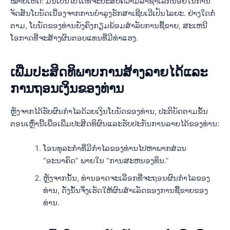
ໝາຍເຫດ: ມັນເປັນໄປໄດ້ທີ່ຈະປະສົບຄວາມລ່າຊ້າເລັກນ້ອຍໃນການ
ຈັດສັນໂບນັດເນື່ອງຈາກການບຳລຸງຮັກສາເຊີບເວີເປັນໄລຍະ. ຢ່າງໃດກໍ່
ຕາມ, ໂບນັດຂອງທ່ານຍັງຄົງກຽມພ້ອມສໍາລັບການຊື້ຂາຍ, ສະເຫນີ
ໂອກາດທີ່ຈະສ້າງຜົນຕອບແທນທີ່ມີທ່າແຮງ.
ເພີ່ມປະສິດທິພາບການສ້າງລາຍໄດ້ແລະ
ການຖອນເງິນຂອງທ່ານ
ຫຼັງ​ຈາກ​ໄດ້​ຮັບ​ຜົນ​ກໍາ​ໄລ​ດ້ວຍ​ເງິນ​ໂບ​ນັດ​ຂອງ​ທ່ານ​, ປະ​ຕິ​ບັດ​ຕາມ​ຂັ້ນ​
ຕອນ​ເຫຼົ່າ​ນີ້​ເພື່ອ​ເພີ່ມ​ປະ​ສິດ​ທິ​ຜົນ​ແລະ​ຮັບ​ປະ​ກັນ​ການ​ລາຍ​ໄດ້​ຂອງ​ທ່ານ​:
ໂອນທຸລະກໍາທີ່ມີກໍາໄລຂອງທ່ານໄປຫາພາກສ່ວນ
“ອະນາຄົດ” ພາຍໃນ “ການສະຫນອງທຶນ.”
ຫຼັງຈາກນັ້ນ, ທ່ານອາດຈະເລືອກທີ່ຈະຖອນຜົນກໍາໄລຂອງ
ທ່ານ, ດັ່ງນັ້ນຈຶ່ງເຮັດໃຫ້ຜົນສໍາເລັດຂອງການຊື້ຂາຍຂອງ
ທ່ານ.