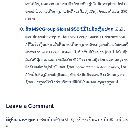
ສິດໄດ້ຮັບ, ແລະຂະບວນການເພື່ອຮັບປະກັນເງິນໂບນັດຂອງທ່ານ, ກໍານົດ
ທ່ານສໍາລັບການເດີນທາງການຄ້າທີ່ຈະເລີນຮຸ່ງເຮືອງ. ຈຳນວນໂບນັດ: $50
ປະເພດ:...
ຮັບ MSCGroup Global $50 ບໍ່ມີໂບນັດເງິນຝາກ
ເປີດຕົວ
ທຸລະກິດການຄ້າຂອງທ່ານດ້ວຍ MSCGroup Global’s Exclusive $50
ບໍ່ມີໂບນັດເງິນຝາກ ເລີ່ມຕົ້ນການເດີນທາງການຄ້າຂອງທ່ານດ້ວຍຂໍ້ສະເຫນີ
ພິເສດຂອງ MSCGroup Global – ໂບນັດທີ່ບໍ່ມີເງິນຝາກ $50. ໂປຣໂມຊັນ
ພິເສດນີ້ຖືກອອກແບບມາເພື່ອສະເໜີໃຫ້ນັກເທຣດລຸ້ນໃໝ່ ແລະ ລະດູການ
ທີ່ເຂົ້າມາຢ່າງບໍ່ຢຸດຢັ້ງໃນການຊື້ຂາຍ forex ແລະ cryptocurrency, ໂດຍ
ບໍ່ຈໍາເປັນຕ້ອງມີການລົງທຶນລ່ວງໜ້າ. ປະສົບກັບຄວາມຕື່ນເຕັ້ນຂອງການ
ຊື້ຂາຍຕະຫຼາດຕົວຈິງດ້ວຍຂໍ້ສະເໜີທີ່ບໍ່ມີເງິນຝາກຢ່າງຫຼວງຫຼາຍນີ້,...
Leave a Comment
ທີ່ຢູ່ອີເມວຂອງທ່ານຈະບໍ່ຖືກເຜີຍແຜ່.
ຊ່ອງທີ່ຈຳເປັນແມ່ນຖືກໝາຍດ້ວຍ
*