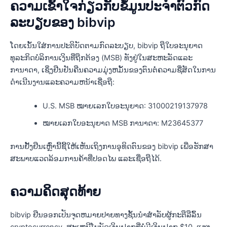
ຄວາມເຂົ້າໃຈກ່ຽວກັບຂໍ້ມູນປະຈໍາຕົວກົດ
ລະບຽບຂອງ bibvip
ໂດຍເນັ້ນໃສ່ການປະຕິບັດຕາມກົດລະບຽບ, bibvip ຖືໃບອະນຸຍາດ
ທຸລະກິດບໍລິການເງິນທີ່ຖືກຕ້ອງ (MSB) ທັງຢູ່ໃນສະຫະລັດແລະ
ການາດາ, ເຊິ່ງຢືນຢັນຄືນຄວາມມຸ່ງຫມັ້ນຂອງຕົນຕໍ່ຄວາມຊື່ສັດໃນການ
ດໍາເນີນງານແລະຄວາມຫນ້າເຊື່ອຖື:
U.S. MSB ໝາຍເລກໃບອະນຸຍາດ: 31000219137978
ໝາຍເລກໃບອະນຸຍາດ MSB ການາດາ: M23645377
ການຢັ້ງຢືນເຫຼົ່ານີ້ຊີ້ໃຫ້ເຫັນເຖິງການອຸທິດຕົນຂອງ bibvip ເພື່ອຮັກສາ
ສະພາບແວດລ້ອມການຄ້າທີ່ປອດໄພ ແລະເຊື່ອຖືໄດ້.
ຄວາມຄິດສຸດທ້າຍ
bibvip ຢືນອອກເປັນຈຸດຫມາຍປາຍທາງຊັ້ນນໍາສໍາລັບຜູ້ກະຕືລືລົ້ນ
cryptocurrency, ສະເຫນີໂບນັດເງິນຝາກທີ່ບໍ່ມີເງິນຝາກ $10, ແຮງ