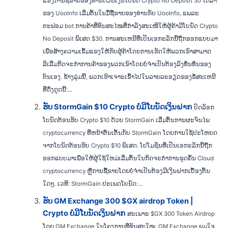
ແຮງການຊື້ຂາຍຂອງທ່ານດ້ວຍເງິນໂບນັດ Crypto No Deposit 30 ໂດລາ
ຂອງ UooInfo ເລີ່ມຕົ້ນໃນມື້ຊື້ຂາຍຂອງທ່ານກັບ UooInfo, ແພລະ
ຕະຟອມ bot ການຄ້າທີ່ທັນສະໄໝທີ່ກຳລັງສະເໜີໃຫ້ຜູ້ຄ້າມີໂບນັດ Crypto
No Deposit ພິເສດ $30. ການສະເຫນີທີ່ເປັນເອກະລັກນີ້ຖືກອອກແບບມາ
ເພື່ອສ້າງຄວາມເຂັ້ມແຂງໃຫ້ກັບຜູ້ຄ້າໂດຍການເຮັດໃຫ້ພວກເຂົາສາມາດ
ລິເລີ່ມກິດຈະກໍາການຄ້າຂອງພວກເຂົາໂດຍບໍ່ຈໍາເປັນຕ້ອງລົງທຶນທຶນຂອງ
ຕົນເອງ. ຂ້າງລຸ່ມນີ້, ພວກເຮົາເຈາະເຂົ້າໄປໃນລາຍລະອຽດຂອງຂໍ້ສະເຫນີ
ທີ່ດຶງດູດນີ້:...
ຮັບ StormGain $10 Crypto ບໍ່ມີໂບນັດເງິນຝາກ
ປົດລັອກ
ໂບນັດຕ້ອນຮັບ Crypto $10 ດ້ວຍ StormGain ເລີ່ມຕົ້ນການຜະຈົນໄພ
cryptocurrency ທີ່ຫນ້າຕື່ນເຕັ້ນກັບ StormGain ໂດຍການໃຊ້ປະໂຫຍດ
ຈາກໂບນັດຕ້ອນຮັບ Crypto $10 ພິເສດ. ໂປໂມຊັ່ນທີ່ເປັນເອກະລັກນີ້ຖືກ
ອອກແບບມາເພື່ອໃຫ້ຜູ້ໃຊ້ໃຫມ່ເລີ່ມຕົ້ນໃນກິດຈະກໍາການຂຸດຄົ້ນ Cloud
cryptocurrency ຫຼືການຊື້ຂາຍໂດຍບໍ່ຈໍາເປັນຕ້ອງມີເງິນຝາກເບື້ອງຕົ້ນ
ໃດໆ. ເວທີ: StormGain ປະເພດໂບນັດ:...
ຮັບ GM Exchange 300 $GX airdrop Token |
Crypto ບໍ່ມີໂບນັດເງິນຝາກ
ສະເພາະ $GX 300 Token Airdrop
ໂດຍ GM Exchange ໃນໂຄງການທີ່ທັນສະໃໝ, GM Exchange ພູມໃຈ