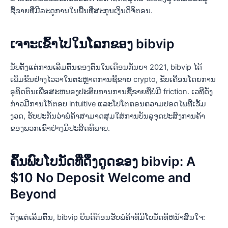
ຊື້ຂາຍທີ່ມີລະດູການໃນພື້ນທີ່ສະກຸນເງິນດິຈິຕອນ.
ເຈາະເຂົ້າໄປໃນໂລກຂອງ bibvip
ນັບຕັ້ງແຕ່ການເລີ່ມຕົ້ນຂອງຕົນໃນເດືອນກັນຍາ 2021, bibvip ໄດ້
ເພີ່ມຂຶ້ນຢ່າງໄວວາໃນຕະຫຼາດການຊື້ຂາຍ crypto, ຂັບເຄື່ອນໂດຍການ
ອຸທິດຕົນເພື່ອສະຫນອງປະສົບການການຊື້ຂາຍທີ່ບໍ່ມີ friction. ເວທີດັ່ງ
ກ່າວມີການໂຕ້ຕອບ intuitive ແລະໂປໂຕຄອນຄວາມປອດໄພທີ່ເຂັ້ມ
ງວດ, ຮັບປະກັນວ່າພໍ່ຄ້າສາມາດສຸມໃສ່ການບັນລຸຈຸດປະສົງການຄ້າ
ຂອງພວກເຂົາຢ່າງມີປະສິດທິພາບ.
ຄົ້ນພົບໂບນັດທີ່ດຶງດູດຂອງ bibvip: A
$10 No Deposit Welcome and
Beyond
ຕັ້ງແຕ່ເລີ່ມຕົ້ນ, bibvip ຍິນດີຕ້ອນຮັບພໍ່ຄ້າທີ່ມີໂບນັດທີ່ຫນ້າສົນໃຈ: