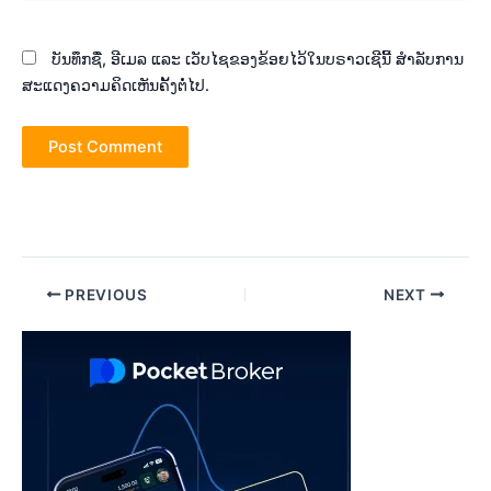
ບັນທຶກຊື່, ອີເມລ ແລະ ເວັບໄຊຂອງຂ້ອຍໄວ້ໃນບຣາວເຊີນີ້ ສຳລັບການ
ສະແດງຄວາມຄິດເຫັນຄັ້ງຕໍ່ໄປ.
Post
PREVIOUS
NEXT
navigation