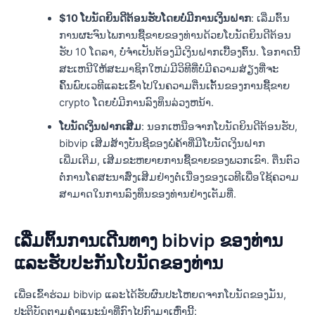
$10 ໂບນັດຍິນດີຕ້ອນຮັບໂດຍບໍ່ມີການເງິນຝາກ
: ເລີ່ມຕົ້ນ
ການຜະຈົນໄພການຊື້ຂາຍຂອງທ່ານດ້ວຍໂບນັດຍິນດີຕ້ອນ
ຮັບ 10 ໂດລາ, ບໍ່ຈໍາເປັນຕ້ອງມີເງິນຝາກເບື້ອງຕົ້ນ. ໂອກາດນີ້
ສະເຫນີໃຫ້ສະມາຊິກໃຫມ່ມີວິທີທີ່ບໍ່ມີຄວາມສ່ຽງທີ່ຈະ
ຄົ້ນພົບເວທີແລະເຂົ້າໄປໃນຄວາມຕື່ນເຕັ້ນຂອງການຊື້ຂາຍ
crypto ໂດຍບໍ່ມີການລົງທຶນລ່ວງຫນ້າ.
ໂບນັດເງິນຝາກເສີມ
: ນອກເຫນືອຈາກໂບນັດຍິນດີຕ້ອນຮັບ,
bibvip ເສີມສ້າງບັນຊີຂອງພໍ່ຄ້າທີ່ມີໂບນັດເງິນຝາກ
ເພີ່ມເຕີມ, ເສີມຂະຫຍາຍການຊື້ຂາຍຂອງພວກເຂົາ. ຕື່ນຕົວ
ຕໍ່ການໂຄສະນາສົ່ງເສີມຢ່າງຕໍ່ເນື່ອງຂອງເວທີເພື່ອໃຊ້ຄວາມ
ສາມາດໃນການລົງທຶນຂອງທ່ານຢ່າງເຕັມທີ່.
ເລີ່ມຕົ້ນການເດີນທາງ bibvip ຂອງທ່ານ
ແລະຮັບປະກັນໂບນັດຂອງທ່ານ
ເພື່ອເຂົ້າຮ່ວມ bibvip ແລະໄດ້ຮັບຜົນປະໂຫຍດຈາກໂບນັດຂອງມັນ,
ປະຕິບັດຕາມຄໍາແນະນໍາທີ່ກົງໄປກົງມາເຫຼົ່ານີ້: