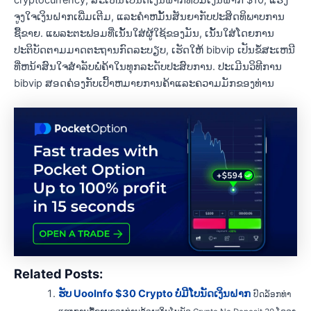
ຈູງໃຈເງິນຝາກເພີ່ມເຕີມ, ແລະຄໍາຫມັ້ນສັນຍາກັບປະສິດທິພາບການ
ຊື້ຂາຍ. ແພລະຕະຟອມທີ່ເນັ້ນໃສ່ຜູ້ໃຊ້ຂອງມັນ, ເນັ້ນໃສ່ໂດຍການ
ປະຕິບັດຕາມມາດຕະຖານກົດລະບຽບ, ເຮັດໃຫ້ bibvip ເປັນຂໍ້ສະເຫນີ
ທີ່ຫນ້າສົນໃຈສໍາລັບພໍ່ຄ້າໃນທຸກລະດັບປະສົບການ. ປະເມີນວິທີການ
bibvip ສອດຄ່ອງກັບເປົ້າຫມາຍການຄ້າແລະຄວາມມັກຂອງທ່ານ
Related Posts:
ຮັບ UooInfo $30 Crypto ບໍ່ມີໂບນັດເງິນຝາກ
ປົດລັອກທ່າ