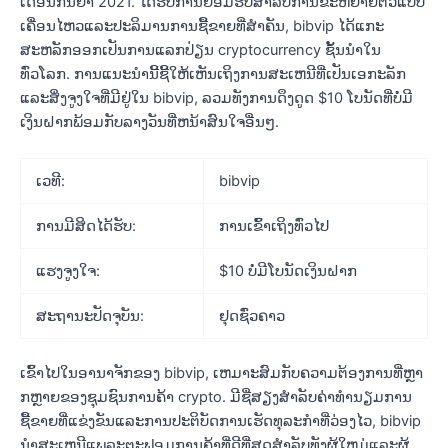
ເດືອນກັນຍາ 2021. ໄດ້ຮັບການຍອມຮັບສໍາລັບການຂະຫຍາຍຕົວແບບ
ເຄື່ອນໄຫວແລະປະລິມານການຊື້ຂາຍທີ່ສໍາຄັນ, bibvip ໄດ້ແກະ
ສະຫລັກອອກເປັນການແລກປ່ຽນ cryptocurrency ຊັ້ນນໍາໃນ
ທົ່ວໂລກ. ການແນະນໍານີ້ຊີ້ໃຫ້ເຫັນເຖິງການສະເຫນີທີ່ເປັນເອກະລັກ
ແລະສິ່ງຈູງໃຈທີ່ມີຢູ່ໃນ bibvip, ລວມທັງການດຶງດູດ $10 ໂບນັດທີ່ບໍ່ມີ
ເງິນຝາກພ້ອມກັບລາງວັນທີ່ຫນ້າສົນໃຈອື່ນໆ.
ເວທີ:
bibvip
ການມີສິດໄດ້ຮັບ:
ການເຂົ້າເຖິງທົ່ວໄປ
ແຮງຈູງໃຈ:
$10 ບໍ່ມີໂບນັດເງິນຝາກ
ສະຖານະປັດຈຸບັນ:
ຢຸດຊົ່ວຄາວ
ເຂົ້າໄປໃນອານາຈັກຂອງ bibvip, ເຫມາະສົມກັບຄວາມຕ້ອງການທີ່ຫຼາ
ກຫຼາຍຂອງຊຸມຊົນການຄ້າ crypto. ມີຊື່ສຽງສໍາລັບຄ່າທໍານຽມການ
ຊື້ຂາຍທີ່ແຂ່ງຂັນແລະການປະຕິບັດການເຮັດທຸລະກໍາທີ່ວ່ອງໄວ, bibvip
ນໍາສະເຫນີແພລະຕະຟອມການຄ້າທີ່ດີທີ່ສຸດສໍາລັບທັງຜູ້ໃຫມ່ແລະຜູ້