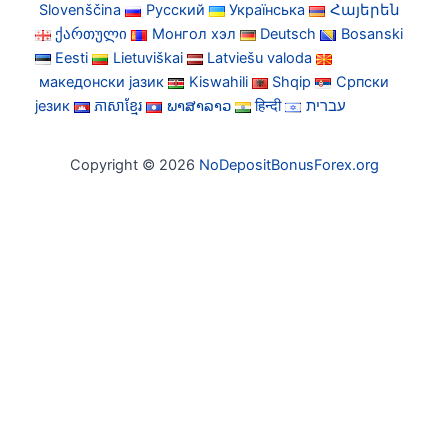
Slovenščina
Русский
Українська
Հայերեն
ქართული
Монгол хэл
Deutsch
Bosanski
Eesti
Lietuviškai
Latviešu valoda
македонски јазик
Kiswahili
Shqip
Српски
језик
ភាសាខ្មែរ
ພາສາລາວ
हिन्दी
עברית
Copyright © 2026
NoDepositBonusForex.org