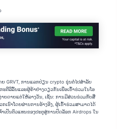
p
 GRVT, ການແລກປ່ຽນ crypto ຮຸ່ນຕໍ່ໄປສໍາລັບ
ື​ລື​ລົ້ນ​ແລະ​ຜູ້​ຄ້າ​ຢ່າງ​ດຽວ​ກັນ​ເພື່ອ​ເຂົ້າ​ຮ່ວມ​ໃນ​ໂອ​
ທີ່ງ່າຍດາຍແຕ່ໃຫ້ລາງວັນ, ເຊັ່ນ: ການມີສ່ວນຮ່ວມກັບສື່
ຮົາໂດຍຜ່ານການອ້າງອີງ, ຜູ້ເຂົ້າຮ່ວມສາມາດໄດ້
າເຈົ້າເປັນຕົວແທນຂອງປະຕູສູ່ການປົດລັອກ Airdrops ໃນ