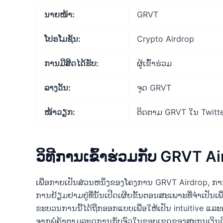
ນາຍໜ້າ:
GRVT
ໂປຣໂມຊັນ:
Crypto Airdrop
ການມີສິດໄດ້ຮັບ:
ຜູ້ເຂົ້າຮ່ວມ
ລາງວັນ:
ຈຸດ GRVT
ໜ້າວຽກ:
ຕິດຕາມ GRVT ໃນ Twitter,
ວິທີການເຂົ້າຮ່ວມກັບ GRVT A
ເພື່ອກາຍເປັນສ່ວນຫນຶ່ງຂອງໂຄງການ GRVT Airdrop, ການ
ການຢ້ຽມຢາມຢູ່ທີ່ນັ້ນເປີດເຜີຍຂັ້ນຕອນສະເພາະທີ່ຈໍາເປັນເ
ຂະບວນການນີ້ໄດ້ຖືກອອກແບບເພື່ອໃຫ້ເປັນ intuitive ແລະເປັນ
ຈາກພໍ່ຄ້າຕາມລະດູການກັບຈົວໃນຂອບເຂດຂອງສະກຸນເງິນດ