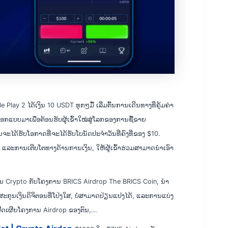
e Play 2 ໄດ້ເງິນ 10 USDT ທຸກໆມື້ ເລີ່ມຕົ້ນການເດີນທາງທີ່ຄຸ້ມຄ່າ
ອອກແບບມາເພື່ອຕ້ອນຮັບຜູ້ເຂົ້າໃໝ່ສູ່ໂລກຂອງການຊື້ຂາຍ
ຈະໄດ້ຮັບໂອກາດທີ່ຈະໄດ້ຮັບໂບນັດປະຈຳວັນທີ່ຄົງທີ່ຂອງ $10.
 ແລະການເຕີບໂຕທາງດ້ານການເງິນ, ໃຫ້ຜູ້ເຂົ້າຮ່ວມສາມາດນໍາເອົາ
ໃນ Crypto ກັບໂຄງການ BRICS Airdrop The BRICS Coin, ນໍາ
ຸນເງິນດິຈິຕອນທີ່ໂປ່ງໃສ, ບໍ່ສາມາດປ່ຽນແປງໄດ້, ແລະການແບ່ງ
ເປີດເຜີຍໂຄງການ Airdrop ຂອງຕົນ,...