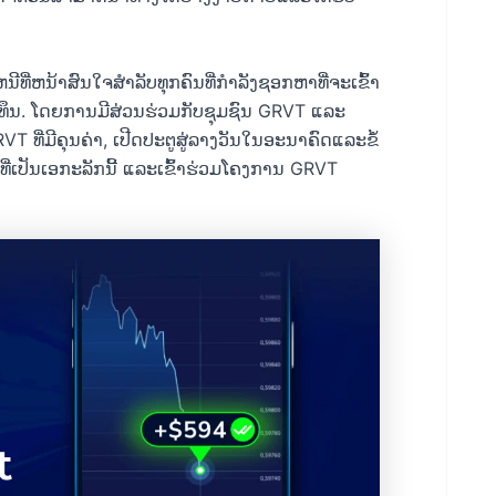
ທີ່ຫນ້າສົນໃຈສໍາລັບທຸກຄົນທີ່ກໍາລັງຊອກຫາທີ່ຈະເຂົ້າ
ຶນ. ໂດຍການມີສ່ວນຮ່ວມກັບຊຸມຊົນ GRVT ແລະ
VT ທີ່ມີຄຸນຄ່າ, ເປີດປະຕູສູ່ລາງວັນໃນອະນາຄົດແລະຂໍ້
ດທີ່ເປັນເອກະລັກນີ້ ແລະເຂົ້າຮ່ວມໂຄງການ GRVT