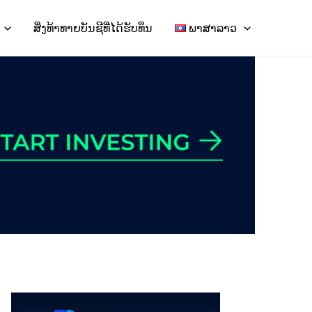
ສິ່ງທ້າທາຍບັນຊີທີ່ໄດ້ຮັບທຶນ
ພາສາລາວ