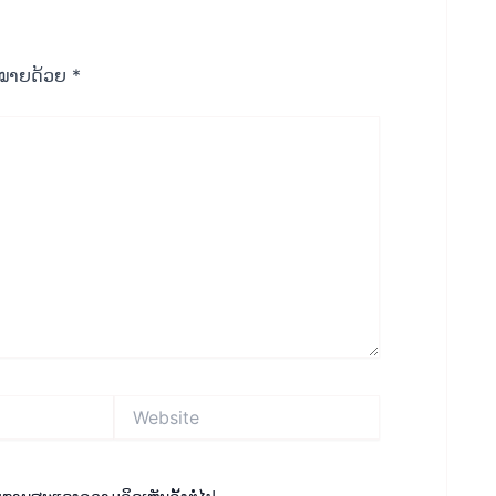
ືກໝາຍດ້ວຍ
*
Website