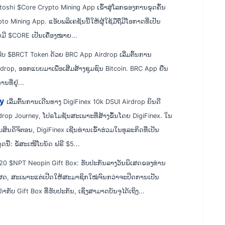
toshi $Core Crypto Mining App ເຂົ້າສູ່ໂລກຂອງການຂຸດຄົ້ນ
Mining App. ແອັບພລິເຄຊັນນີ້ໃຫ້ຜູ້ໃຊ້ມືຖືມີໂອກາດທີ່ເປັນ
ມີ $CORE ເປັນເຄື່ອງໝາຍ...
ຮັບ $BRCT Token ດ້ວຍ BRC App Airdrop ເລີ່ມຕົ້ນການ
rop, ອອກແບບມາເພື່ອເສີມສ້າງຊຸມຊົນ Bitcoin. BRC App ຢືນ
ທີ່ຢູ່...
y
ເລີ່ມຕົ້ນການເດີນທາງ DigiFinex 10k DSUI Airdrop ຍິນດີ
drop Journey, ໂປຣໂມຊັນສະເພາະທີ່ສ້າງຂຶ້ນໂດຍ DigiFinex. ໃນ
ດິຈິຕອນ, DigiFinex ເຊີນທ່ານເຂົ້າຮ່ວມໃນທຸລະກິດທີ່ເປັນ
ູດນີ້: ຂໍ້ສະເໜີໂບນັດ ຟຣີ $5...
20 $NPT Neopin Gift Box: ຮັບປະກັນລາງວັນພິເສດຂອງທ່ານ
ເສດ, ສະເພາະແຕ່ເປີດໃຫ້ສະມາຊິກໃໝ່ຈົນກວ່າຈະປິດການເປັນ
ກັບ Gift Box ທີ່ຮັບປະກັນ, ເຊິ່ງສາມາດບັນຈຸໄດ້ເຖິງ...