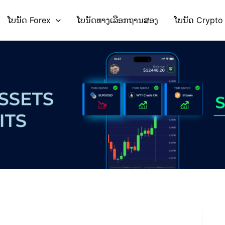
ໂບນັດ Forex
ໂບນັດທາງເລືອກຖານສອງ
ໂບນັດ Crypto