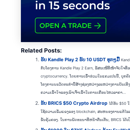
Related Posts:
ຮັບ Kandle Play 2 ຮັບ 10 USDT ທຸກໆມື້
Kandl
ກັບໂຄງການ Kandle Play 2 Earn, ຂໍ້ສະເໜີທີ່ໜ້າຈັບໃຈທີ່
cryptocurrency. ໂດຍການເຂົ້າຮ່ວມໃນແຄມເປນນີ້, ບຸກຄົນ
ໂຄງການນະວັດຕະກໍານີ້ສ້າງຊ່ອງຫວ່າງລະຫວ່າງການບັນເທີງ
ຄວາມເຂົ້າໃຈຂອງເຂົາເຈົ້າເຂົ້າໃນການເຄື່ອນໄຫວລາຄາ...
ຮັບ BRICS $50 Crypto Airdrop
ໄດ້ຮັບ $50 
ໃຊ້ຄວາມເຂັ້ມແຂງຂອງ blockchain, ສະຫນອງການແກ້ໄຂສະກ
ຂັ້ນຄຸ້ມຄອງ. ໃນການພັດທະນາທີ່ຫນ້າຕື່ນເຕັ້ນ, BRICS ໄດ້