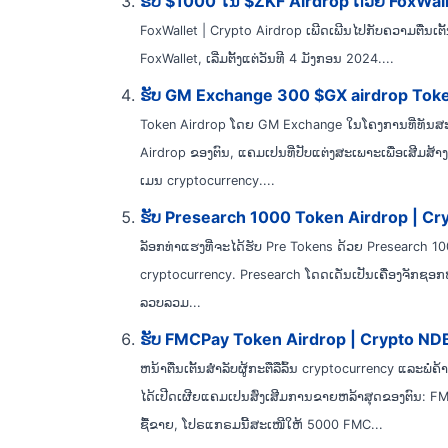
ຮັບ $1000 ໃນ $ZKF Airdrop ດ້ວຍ FoxWall
FoxWallet | Crypto Airdrop ເພີດເພີນໄປກັບຄວາມຕື່ນເ
FoxWallet, ເລີ່ມຕັ້ງແຕ່ວັນທີ 4 ມັງກອນ 2024....
ຮັບ GM Exchange 300 $GX airdrop Token 
Token Airdrop ໂດຍ GM Exchange ໃນໂຄງການທີ່ທັນສະ
Airdrop ຂອງຕົນ, ແຄມເປນທີ່ປັບແຕ່ງສະເພາະເພື່ອເສີມສ້າງຫ
ເມນ cryptocurrency....
ຮັບ Presearch 1000 Token Airdrop | C
ລັອກທ່າແຮງທີ່ຈະໄດ້ຮັບ Pre Tokens ດ້ວຍ Presearch
cryptocurrency. Presearch ໂດດເດັ່ນເປັນເຄື່ອງຈັກຊອ
ລວບລວມ...
ຮັບ FMCPay Token Airdrop | Crypto ND
ຫນ້າຕື່ນເຕັ້ນສໍາລັບຜູ້ກະຕືລືລົ້ນ cryptocurrency ແລະພ
ໄດ້ເປີດເຜີຍແຄມເປນສົ່ງເສີມການຂາຍຫລ້າສຸດຂອງຕົນ: F
ຊື້ຂາຍ, ໂປຣແກຣມນີ້ສະເໜີໃຫ້ 5000 FMC...