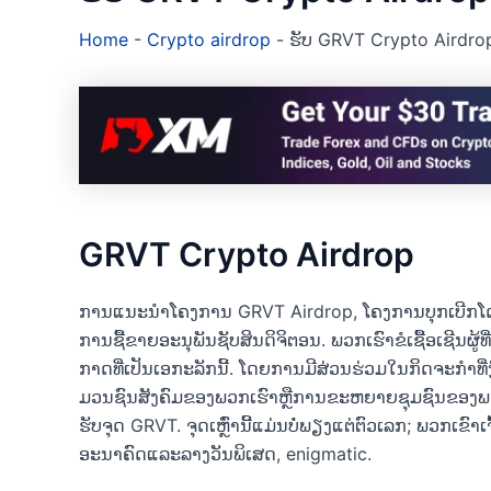
Home
-
Crypto airdrop
-
ຮັບ GRVT Crypto Airdro
GRVT Crypto Airdrop
ການແນະນໍາໂຄງການ GRVT Airdrop, ໂຄງການບຸກເບີກໂດຍ
ການຊື້ຂາຍອະນຸພັນຊັບສິນດິຈິຕອນ. ພວກ​ເຮົາ​ຂໍ​ເຊື້ອ​ເຊີນ​ຜູ້​ທີ່​ກະ​ຕ
ກາດ​ທີ່​ເປັນ​ເອ​ກະ​ລັກ​ນີ້​. ໂດຍການມີສ່ວນຮ່ວມໃນກິດຈະກໍາ
ມວນຊົນສັງຄົມຂອງພວກເຮົາຫຼືການຂະຫຍາຍຊຸມຊົນຂອງພວກເ
ຮັບຈຸດ GRVT. ຈຸດເຫຼົ່ານີ້ແມ່ນບໍ່ພຽງແຕ່ຕົວເລກ; ພວກເຂົ
ອະນາຄົດແລະລາງວັນພິເສດ, enigmatic.