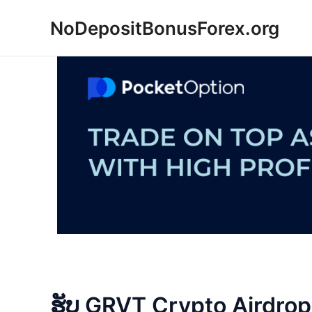
Skip
NoDepositBonusForex.org
to
content
ຮັບ GRVT Crypto Airdrop