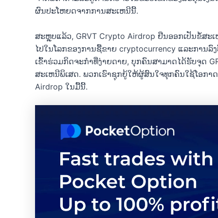
ຜົນປະໂຫຍດຈາກການສະເຫນີນີ້.
ສະຫຼຸບແລ້ວ, GRVT Crypto Airdrop ຢືນອອກເປັນຂໍ້ສະເຫນີ
ໄປໃນໂລກຂອງການຊື້ຂາຍ cryptocurrency ແລະການລົງທ
ເຂົ້າຮ່ວມກິດຈະກໍາທີ່ງ່າຍດາຍ, ບຸກຄົນສາມາດໄດ້ຮັບຈຸດ GR
ສະເຫນີພິເສດ. ພວກເຮົາຊຸກຍູ້ໃຫ້ຜູ້ສົນໃຈທຸກຄົນໃຊ້ໂອກາ
Airdrop ໃນມື້ນີ້.