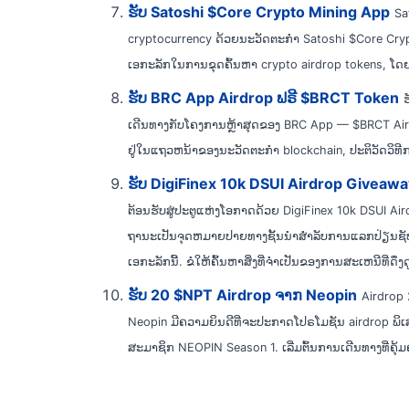
ຮັບ Satoshi $Core Crypto Mining App
Sa
cryptocurrency ດ້ວຍນະວັດຕະກໍາ Satoshi $Core Crypto 
ເອກະລັກໃນການຂຸດຄົ້ນຫາ crypto airdrop tokens, ໂດຍ
ຮັບ BRC App Airdrop ຟຣີ $BRCT Token
ເດີນທາງກັບໂຄງການຫຼ້າສຸດຂອງ BRC App — $BRCT Aird
ຢູ່ໃນແຖວຫນ້າຂອງນະວັດຕະກໍາ blockchain, ປະຕິວັດວິທີການ
ຮັບ DigiFinex 10k DSUI Airdrop Giveawa
ຕ້ອນຮັບສູ່ປະຕູແຫ່ງໂອກາດດ້ວຍ DigiFinex 10k DSUI Air
ຖານະເປັນຈຸດຫມາຍປາຍທາງຊັ້ນນໍາສໍາລັບການແລກປ່ຽນຊັບສິນ
ເອກະລັກນີ້. ຂໍໃຫ້ຄົ້ນຫາສິ່ງທີ່ຈໍາເປັນຂອງການສະເຫນີທີ່ດຶງດ
ຮັບ 20 $NPT Airdrop ຈາກ Neopin
Airdrop 
Neopin ມີຄວາມຍິນດີທີ່ຈະປະກາດໂປຣໂມຊັນ airdrop ພິ
ສະມາຊິກ NEOPIN Season 1. ເລີ່ມຕົ້ນການເດີນທາງທີ່ຄຸ້ມຄ່າ