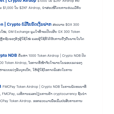
et | Crypto Airdop
$1000 ໃນ $ZKF Airdrop ກັບ
ຕັ້ນ $1,000 ໃນ $ZKF Airdrop, ນຳສະເໜີໂດຍການຮ່ວມມືກັບ
| Crypto ບໍ່ມີໂບນັດເງິນຝາກ
ສະເພາະ $GX 300
ໃໝ, GM Exchange ພູມໃຈທີ່ຈະເປີດເຜີຍ GX 300 Token
ຼັກຊັບຂອງທັງຜູ້ໃຊ້ໃໝ່ ແລະຜູ້ໃຊ້ທີ່ໄດ້ຮັບການຢັ້ງຢືນພາຍໃນໂດ
rypto NDB
ຄົ້ນຫາ 1000 Token Airdrop | Crypto NDB ປົດ
 1000 Token Airdrop, ໂອກາດທີ່ໜ້າຈັບໃຈພາຍໃນຂອບເຂດຂອງ
ກຫາແບບແບ່ງຂັ້ນບຸກເບີກ, ໃຫ້ຜູ້ໃຊ້ໂອກາດພິເສດໃນການ
B
FMCPay Token Airdrop | Crypto NDB ໃນການພັດທະນາທີ່
ໍ່ຄ້າ, FMCPay, ເວທີການແລກປ່ຽນການຄ້າ cryptocurrency ຊັ້ນນໍາ
MCPay Token Airdrop. ອອກແບບມາເພື່ອເພີ່ມປະສົບການການ