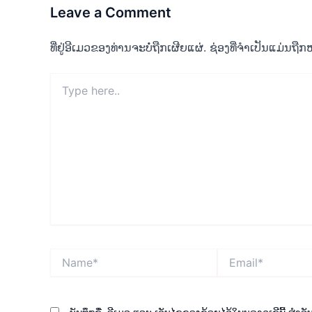
Leave a Comment
ທີ່ຢູ່ອີເມວຂອງທ່ານຈະບໍ່ຖືກເຜີຍແຜ່.
ຊ່ອງທີ່ຈຳເປັນແມ່ນຖ
Type
here..
Name*
Email*