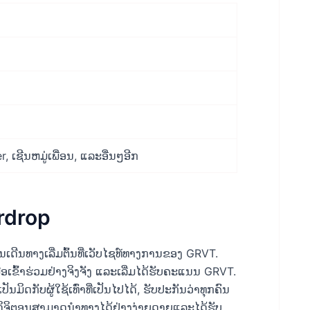
 ເຊີນຫມູ່ເພື່ອນ, ແລະອື່ນໆອີກ
irdrop
ເດີນທາງເລີ່ມຕົ້ນທີ່ເວັບໄຊທ໌ທາງການຂອງ GRVT.
ພື່ອເຂົ້າຮ່ວມຢ່າງຈິງຈັງ ແລະເລີ່ມໄດ້ຮັບຄະແນນ GRVT.
ມິດກັບຜູ້ໃຊ້ເທົ່າທີ່ເປັນໄປໄດ້, ຮັບປະກັນວ່າທຸກຄົນ
ິຈິຕອນສາມາດນໍາທາງໄດ້ຢ່າງງ່າຍດາຍແລະໄດ້ຮັບ